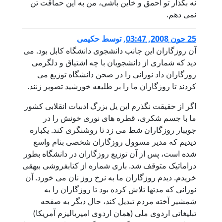
نه بگذار تو احمق و خاین باشی، من به این حماقت تن
نمی دهم.
25 جون 2008, 03:47
,
توسط
حکیمی
آن روزگاران این جانب دانشجوی دانشگاه کابل بود. می
دید که شماری از دانشجویان با چه اشتیاق و دلگرمی
روزگاران داد نورانی را در صحن دانشگاه توزیع می
کردند تا روزگاران ما را بر طلیعه خورشید تصویر زنند.
اگر از حقیقت نگذرم این یل بزرگ ادبیات انقلابی کشور
ما با جسم شکری، قطره های نوری خونش را در
جویبار روزگاران شط می زد تا روشنگری کند. یکباره
دیدیم که مدیر مسوول روزگاران شخصی بنام واسع
شده است، پس از آن توزیع روزگاران در دانشگاه بطور
دراماتیک متوقف شد. باری شماره از کتابفروشی بیهقی
خریدم. دیدم روزگاران ما به نرخ روز نان می خورد. آن
نورانی که مدتها تلاش کرده بود تا روزگاران را به
شمشیر آخته مردم تبدیل کند، حال دیگر به صفحه
تبلیغاتی اردوی ملی (همان اردوی امپریالیزم آمریکا)