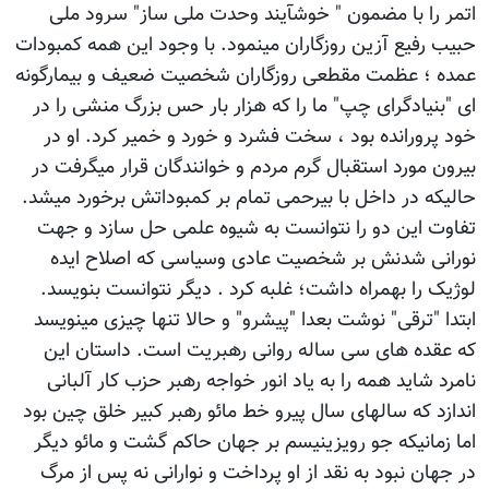
اتمر را با مضمون " خوشآیند وحدت ملی ساز" سرود ملی
حبیب رفیع آزین روزگاران مینمود. با وجود این همه کمبودات
عمده ؛ عظمت مقطعی روزگاران شخصیت ضعیف و بیمارگونه
ای "بنیادگرای چپ" ما را که هزار بار حس بزرگ منشی را در
خود پرورانده بود ، سخت فشرد و خورد و خمیر کرد. او در
بیرون مورد استقبال گرم مردم و خوانندگان قرار میگرفت در
حالیکه در داخل با بیرحمی تمام بر کمبوداتش برخورد میشد.
تفاوت این دو را نتوانست به شیوه علمی حل سازد و جهت
نورانی شدنش بر شخصیت عادی وسیاسی که اصلاح ایده
لوژیک را بهمراه داشت؛ غلبه کرد . دیگر نتوانست بنویسد.
ابتدا "ترقی" نوشت بعدا "پیشرو" و حالا تنها چیزی مینویسد
که عقده های سی ساله روانی رهبریت است. داستان این
نامرد شاید همه را به یاد انور خواجه رهبر حزب کار آلبانی
اندازد که سالهای سال پیرو خط مائو رهبر کبیر خلق چین بود
اما زمانیکه جو رویزینیسم بر جهان حاکم گشت و مائو دیگر
در جهان نبود به نقد از او پرداخت و نوارانی نه پس از مرگ