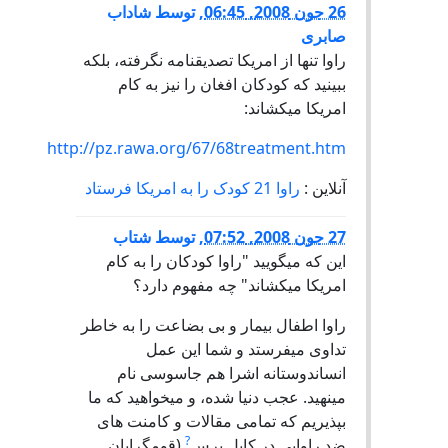
26 جون 2008, 06:45
,
توسط
شاداب
صابری
راوا تنها از امریکا تصدیقنامه نگرفته، بلکه
ببینید که کودکان افغان را نیز به کام
امریکا میکشاند:
http://pz.rawa.org/67/68treatment.htm
آنلاین :
راوا 21 کودک را به امریکا فرستاد
27 جون 2008, 07:52
,
توسط
شتاب
این که میگویید "راوا کودکان را به کام
امریکا میکشاند" چه مفهوم دارد؟
راوا اطفال بیمار و بی بضاعت را به خاطر
تداوی میفرستد و شما این عمل
انساندوستانه اشرا هم جاسوسی نام
مینهید. عجب دنیا شده، و میخواهید که ما
بپذیریم که تمامی مقالات و کامنت های
?
ضد راوایی در کابل پرس
(قومگرایان