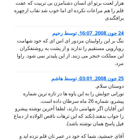
هزار لعنت برتو ای انسان دشنامزن بی تربیت که عفت
قلم را هم مراعات نکرده ای اما خوب شد نقاب ازچهره
برافگندی
24 جون 2008, 16:07
,
توسط
رحیم
ننگ بر این راوایینان مزدور ای اس ای که خود شهامت
رویارویی مستقیم را ندارند و از پشت به روشنفکران
این مملکت خنجر می زنند. از این پلیدتر نمی شود. راوا
مرد.
25 جون 2008, 03:01
,
توسط
هاشم
دوستان سلام.
نورانی جوابش را به این یاوه ها در تازه ترین شماره
پیشرو، شماره 26 ماه سرطان داده است.
این آقایان اگر شهامتی دارند، لطفا آخرین نوشته پیشرو
را جواب بدهند.(نکند که این ترهات ناقص الولاده از دماغ
فیل پاسخ همان نوشته باشد).
آقای جمشید، شما که خود در عمر تان قلم نزده اید و