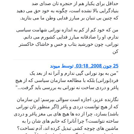
حداقل برای یکبار هم از حنجره تان صدای ضد
بنیادگرایی بالا نشده است، چگونه به خود حق می دهید
که چنین بی تنبان بر مبارز فدایی وطن ما می بتازید.
من که خود کم از کم به اندازه نورانی شهامت سیاسی
ندارم، او را صادقانه مبارز فدایی کشورم می دانم.
نورانی، چون خورشید بتاب و خس و خاشاک خاکستر
کن
25 جون 2008, 03:18
,
توسط
میوند
"من به بود نورانی گپی ندارم و آنرا نه از بعد یک
فرد(نورانی) بلکه با مطالعه سازمان سیاسی که از هیچ
پاغر و دردی ساخت نه نورانی به بررسی باید گرفت..."
نگارنده عزیز، اجازه است سوالی بپرسم: این سازمان
که از هیچ توانست دردی و پاغر (اگر منظور تان نورانی
باشد) بسازد، چرا از ده ها هیچ های بی مغز پاغر و دردی
ساخته نتوانست؟ چرا آنانرا که خانم های شان را به
ماشین های چوچه کشی تبدیل کرده اند، آدم نساخت؟