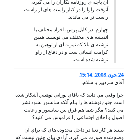
آن پاچه ی روزنامه نگاران را می گيرد،
آنوقت راوا را در کنار راست های از راست
راست تر می ماندند.
چهارم: در کابل پرس، افراد مختلف با
انديشه های مختلف می نويسند. همين
نوشته ی بالا که نمونه ای از توهين به
کرامت انسانی ست و در دفاع از راوا
نوشته شده است.
24 جون 2008, 15:14
آقاي سردبير با سلام،
چرا وقتي مي دانيد كه بآقاي نوراني توهيني آشكار شده
است چنين نوشته ها را بنام آنكه سانسور نشود نشر
مي كنيد؟ مگر شما هم فرق بين سانسور و رعايت
اصول و اخلاق اجتماعي را فراموش مي كنيد؟
ببينيد هر كار دنيا در داخل محدوده هاي كه براي آن
وضع شده صورت مي گيرد. آزادي بيان چنين نيست كه