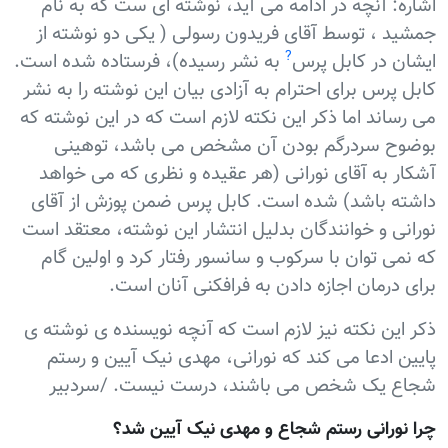
اشاره: آنچه در ادامه می آيد، نوشته ای ست که به نام
جمشيد ، توسط آقای فريدون رسولی ( يکی دو نوشته از
?
ايشان در کابل پرس
به نشر رسيده)، فرستاده شده است.
کابل پرس برای احترام به آزادی بيان اين نوشته را به نشر
می رساند اما ذکر اين نکته لازم است که در اين نوشته که
بوضوح سردرگم بودن آن مشخص می باشد، توهينی
آشکار به آقای نورانی (هر عقيده و نظری که می خواهد
داشته باشد) شده است. کابل پرس ضمن پوزش از آقای
نورانی و خوانندگان بدليل انتشار اين نوشته، معتقد است
که نمی توان با سرکوب و سانسور رفتار کرد و اولين گام
برای درمان اجازه دادن به فرافکنی آنان است.
ذکر اين نکته نيز لازم است که آنچه نویسنده ی نوشته ی
پايين ادعا می کند که نورانی، مهدی نيک آيين و رستم
شجاع يک شخص می باشند، درست نيست. /سردبير
چرا نورانی رستم شجاع و مهدی نیک آیین شد؟