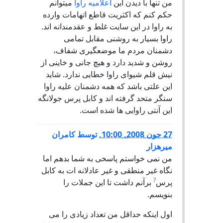
من تنها با دیدن این
اعلامیه راوا
میتوانم
حکم کنم که اکثریت قاطع اتهامات وارده
به راوا در این سایت غلط و عقدمندانه اند.
راوا بسیار به روشنی مقابل تمامی
دشمنان مردم ما موضعگیری شفاف،
روشن و شدید دارد و هیچ جانی و خاینی از
نیش قلم شیوای راوا خطایی ندارد. شاید
این علتی باشد که همه دشمنان علیه راوا
سنگر متحد گرفته اند و کابل پرس جولانگه
این آنتی راوایی ها شده است.
27 جون 2008, 10:00
,
توسط
کامران
میرهزار
من نمی خواستم پاسخی به شما بدهم اما
نگاه غير منطقی و غير عادلانه ات به کابل
?
پرس
برآنم داشت تا اين جملات را
بنويسم.
اول اينکه حداقل من تعداد زيادی را می