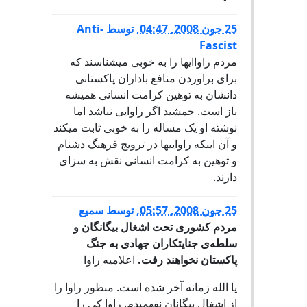
25 جون 2008, 04:47
,
توسط
Anti-
Fascist
مردم راواايها را به خوبی میشناسند که
برای براوردن منافع باداران پاکستانی
دانشان به توهين کرامت انسانی همیشه
باز است. جمشید اگر راوايی نباشد اما
نوشته او يک مساله را به خوبی ثابت میکند
و آن اينکه راواییها در ترويج فرهنگ دشنام
و توهین به کرامت انسانی نقش به سزای
دارند.
25 جون 2008, 05:57
,
توسط
سمیع
مردم کشوری تحت اشغال بیگانگان و
سلطه‌ی جنایتکاران جهادی به جنگ
پاکستان نخواهند رفت.
اعلامیه راوا
یا الله زمانه آخر شده است. منظور راوا را
از اشغال بیگانان نفهمیدم. راوا کی را