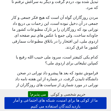
تبدیل شده بود، دردم گرفت و دیگر به سراغش نرفتم تا
که مرد.
مردن روزگاران گواه آن است که هیچ فکر جمعی و کار
جمعی در آن دخیل نبوده است، این زحمات بی دریغ داد
نورانی بود که روزگاران را بر تارک مطبوعات کشور ما
جاودانه ساخت، ولی جمع با عکس های نیم صفحه ای
اردوی ملی، این افتخار را در باتلاق مطبوعات سمارقی
کشور ما غرق کردند.
کدام یکی کثیفتر است، سرود ملی حبیب الله رفیع یا
کمپاین تبلیغاتی برای اردوی ملی؟
فراموش نشود که بعد ها پیشرو داد نورانی در صحن
دانشگاه تابیدن گرفت. در شماره از این هفته نامه داد
نورانی در مورد شماری از سیاست های روزگاران از
قبیل کمپاین برای کرزی، رفتن به مجمع ملی و غیره
حریم شخصی و کوکی
می پذیرم!
انتقاد کرده بود و آنرا خبط سیاسی خوانده بود. نتیجه
ما از کوکی ها برای امنیت، شبکه های اجتماعی و آمار
اینست که ابتکارات جمعی را کمپاین برای کرزی، رفتن
بازدیدکنندگان استفاده می کنیم
به مجمع ملی، مصاحبه ها با دولتمردان، نشر سرود