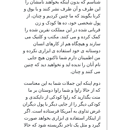
شناسم که بدون اينکه بخواهند نامشان را
اين طرف و آن طرف نشر کنند و با بوق و
کرنا بگويند که ما چنين کرديم و چنان، از
پول شخصی خود، ده ها کودک و زن
قربانی شده در اين مملکت نفرين شده را
کمک کرده و می کنند. مکتب و کلنيک می
سازند و هيچگاه هم از کارهای انسان
دوستانه ی خود استفاده ی ابزاری نکرده و
من اطمينان دارم شما تاکنون هيچ جايی
نام آنان را نديده ايد و نخواهيد ديد که چنين
می کنند و چنان.
دوم اينکه اين جملات شما به اين معناست
که از حالا راوا و شما راوا دوستان بر ما
منت بگذاريد که راوا کودکی از دايکندی و
کودکی ديگر را از جايی ديگر با پول ديگران
غرض تداوی به آمريکا فرستاده است. اگر
از اينکار استفاده ی ابزاری بخواهد صورت
گيرد و مثل يک تاجر نگريسته شود که حالا