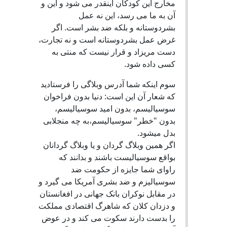
مخارج اين کودکان اينقدر می شود و اين و
آن به ما می رسد، اين نه عمل
بشردوستانه و بلکه ضد بشر است. اگر
غرض عمل بشردوستانه است و نه تجارت،
دست مريزاد و قرار نيست که منتی به
کسی داده شود.
سوم اينکه شما آدرس وبلاگی را فرستاديد
که شعار آن اين است: دنيا بدون فراخوان
سوسياليسم، بدون اميد سوسياليسم،
بدون "خطر" سوسياليسم،به چه منجلابى
بدل ميشود.
اگر همين وبلاگ گردان و يا وبلاگ گردانان
بواقع سوسياليست باشند و بدانند که
راوای شما جايزه از حکومت ضد
سوسياليزم و ضد بشری آمريکا می گيرد و
در مقابل نوکران بانک جهانی در افغانستان
و دزدان کلان که شاهرگ اقتصادی مملکت
را بدست دارند سکوت می کند و در عوض