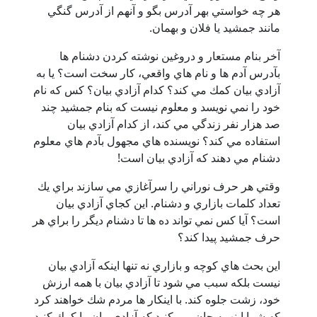
هر چه خواستي بهر آدرس بگو و آنهم از آدرس گنگي
مانند جمشيد يا فلان و بهمان.
آخر بنام مستعار و دروغين نوشته كردن دشنام ها
بآدرس آدم ها و نام هاي واقعي، كار سخت است؟ يا به
آزادي بيان كمك مي كند؟ كدام آزادي بيان؟ كس كه نام
خود را نمي نويسد و معلوم نيست كه بنام جمشيد چند
صد هزار نفر زندگي مي كند، از كدام آزادي بيان
استفاده مي كند؟ نويسنده هاي مجهول بآدم هاي معلوم
دشنام مي دهند كه آزادي بيان است!
وقتي هر حرف نوراني را سرآغازي مي سازند براي يك
تعداد كلمات بازاري و دشنام. اين كجاي آزادي بيان
است؟ آيا كس نمي تواند ده ها تا دشنام ديگر را براي هر
حرف جمشيد پيدا كند؟
اين بحث هاي كوچه و بازاري نه تنها اينكه آزادي بيان
نيست بلكه سبب مي شود تا آزادي بيان با همه ارزش
خود، زشت جلوه كند. با اينكار ها مردم شك خواهند كرد
كه شما اينهمه جان مي كنيد كه آزادي بيان را كمك كنيد