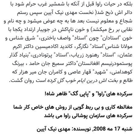
بلکه در حیات راوا قبل از آنکه با شمشیر غرب حرام شود با
دالر اش ذبح شد( نخست مهدی نیک آیین سپس رستم
شجاع و معلوم نیست بعد ها به چه عوض میشود و چه نام و
نقابی بر رخ میکشد) و خون ناپاکش در جویبار ارتداد یکجا با
خون "استادان" چون "استاد" واصف باختری،" شرق شناس و
مولانا شناس"استاد" نگارگر، کاندید اکادمیسین داکتر اکرم
عثمان، "استاد" رهنورد زریاب،"استاد" پرتونادری،"بنیاد گذار
پوستمودرنیسم افغانستان"داکتر سمیع جان حامد ، بیرنگ
کوهدامنی، "شهید" قهار عاصی و کامران جان میر هزار که
طالع و بخت اش درین ایام خوب گل کرده است
روان گشت.
سرکرده های"راوا" و "پاپی گک" ظاهر شاه!
مغالطه کاری و بی ربط گویی از روش های خاص کار شما
سرکرده های سازمان پوشالی راوا می باشد
شنبه 17 مه 2008, نويسنده: مهدی نیک آیین