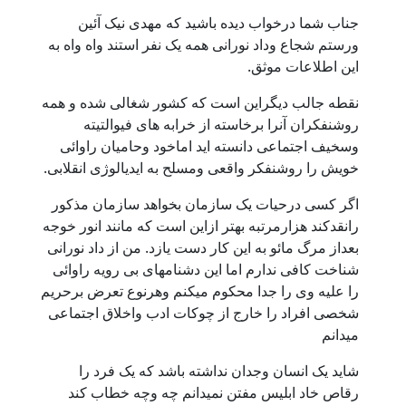
جناب شما درخواب دیده باشید که مهدی نیک آئین
ورستم شجاع وداد نورانی همه یک نفر استند واه واه به
این اطلاعات موثق.
نقطه جالب دیگراین است که کشور شغالی شده و همه
روشنفکران آنرا برخاسته از خرابه های فیوالتیته
وسخیف اجتماعی دانسته اید اماخود وحامیان راوائی
خویش را روشنفکر واقعی ومسلح به ایدیالوژی انقلابی.
اگر کسی درحیات یک سازمان بخواهد سازمان مذکور
رانقدکند هزارمرتبه بهتر ازاین است که مانند انور خوجه
بعداز مرگ مائو به این کار دست یازد. من از داد نورانی
شناخت کافی ندارم اما این دشنامهای بی رویه راوائی
را علیه وی را جدا محکوم میکنم وهرنوع تعرض برحریم
شخصی افراد را خارج از چوکات ادب واخلاق اجتماعی
میدانم
شاید یک انسان وجدان نداشته باشد که یک فرد را
رقاص خاد ابلیس مفتن نمیدانم چه وچه خطاب کند