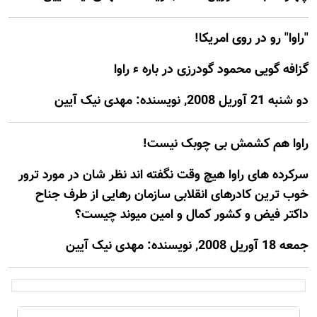
"راوا" رو در روی امریکا!
گزافه گویی محمود گودرزی در باره ء راوا
دو شنبه 21 آوريل 2008, نويسنده: مهدی نیک آیین
راوا هم کشمش بی چوبک نیست!
سرکرده های راوا هیچ وقت نگفته اند نظر شان در مورد ترور
خوب ترین کادرهای انقلابی سازمان رهایی از طرف جناح
داکتر فیض و کشور کمال و امین میوند چیست؟
جمعه 18 آوريل 2008, نويسنده: مهدی نیک آیین