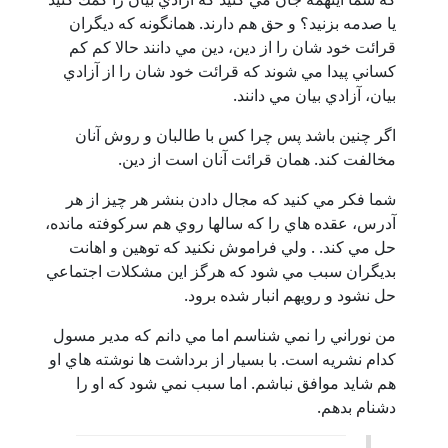
يا صدمه بزنيد؟ و حق هم دارند. همانگونه كه ديگران
قرائت خود شان را از دين، دين مي دانند حالا كم كم
كساني پيدا مي شوند كه قرائت خود شان را از آزادي
بيان، آزادي بيان مي دانند.
اگر چنين باشد پس چرا كس با طالبان و روش آنان
مخالفت كند. همان قرائت آنان است از دين.
شما فكر مي كنيد كه مجال دادن بنشر هر چيز از هر
آدرس، عقده هاي را كه سالها روي هم سركوفته مانده،
حل مي كند. . ولي فراموش نكنيد كه توهين و اهانت
بديگران سبب مي شود كه هرگز اين مشكلات اجتماعي
حل نشود و رويهم انبار شده برود.
من نوراني را نمي شناسم اما مي دانم كه مدير مسول
كدام نشريه است. با بسيار از برداشت ها نوشته هاي او
هم شايد موافق نباشم. اما سبب نمي شود كه او را
دشنام بدهم.