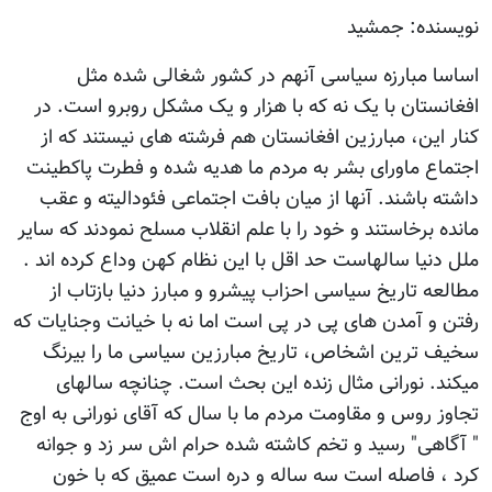
نویسنده: جمشید
اساسا مبارزه سیاسی آنهم در کشور شغالی شده مثل
افغانستان با یک نه که با هزار و یک مشکل روبرو است. در
کنار این، مبارزین افغانستان هم فرشته های نیستند که از
اجتماع ماورای بشر به مردم ما هدیه شده و فطرت پاکطینت
داشته باشند. آنها از میان بافت اجتماعی فئودالیته و عقب
مانده برخاستند و خود را با علم انقلاب مسلح نمودند که سایر
ملل دنیا سالهاست حد اقل با این نظام کهن وداع کرده اند .
مطالعه تاریخ سیاسی احزاب پیشرو و مبارز دنیا بازتاب از
رفتن و آمدن های پی در پی است اما نه با خیانت وجنایات که
سخیف ترین اشخاص، تاریخ مبارزین سیاسی ما را بیرنگ
میکند. نورانی مثال زنده این بحث است. چنانچه سالهای
تجاوز روس و مقاومت مردم ما با سال که آقای نورانی به اوج
" آگاهی" رسید و تخم کاشته شده حرام اش سر زد و جوانه
کرد ، فاصله است سه ساله و دره است عمیق که با خون