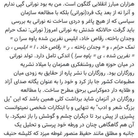
هزاران مبارز انقلابی گلگون است. من به بود نورانی گپی ندارم
و آنرا نه از بعد یک فرد(نورانی) بلکه با مطالعه سازمان
سیاسی که از هیچ پاغر و دردی ساخت نه نورانی به بررسی
باید گرفت حالانکه شدنش به نورانی امروز( نورانی: نمک حرام
وجدان باخته، رقاص خاد، ابلیس نفرین شده یاوه سرا
ن =
نمک حرام ، و = وجدان باخته ، ر = رقاص خاد ، ا = ابلیس ، ن
= نفرین شده ، ی = یاوه سرا
) اندکی تامل دارد. تولد نورانی
در میان حوزه های روشنفکری همزمان با میلاد نشریه
روزگاران بود. روزگاران با نشر پاره از حقایق به زودی میان
مطبوعات کشور جا باز کرد و خود را به عنوان یگانه صدای آزاد
و طلایه دار دموکراسی برحق مطرح ساخت. با مطالعه
روزگاران در آنزمان شاید برداشت کلی همین باشد که این "یل
بزرگ شعر و ادب" به تنهایی و با ابتکارات شخصی نمیتوانست
پشیزی از پیش برد تا دیگران چشم و گوشش را باز نمیکرد. با
آن هم گاهگاهی چنان در ورطه خود پرستی و تحلیل یک
جانبه و مطلق مانند حفیظ منصور غوطه میزد که کلیشه حنیف