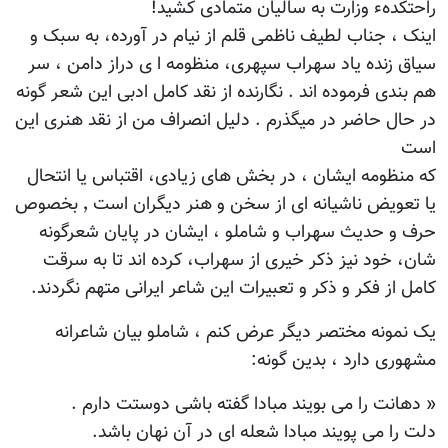
راحتکدهء وزارت به سالیان متمادی کشید!
اینک ، جناب لطیف ناظمی قلم از نیام در آورده، به سبک و
سیاق زنده یاد سهراب سپهری، منظومه ا ی دراز دامن ، سر
هم بندی فرموده اند . نگارنده از نقد کامل ادبی این شعر گونه
در حال حاضر در میگذرم . دلیل انصراف من از نقد هنری این
است
که منظومه ایشان ، در بخش های زیادی، اقتباس یا انتحال
یا تعویض ناشیانه ای از سخن و هنر دیگران است ٬ بخصوص
حرف و حدیث سهراب و شاملو ، ایشان در پایان شعرگونه
شان، خود نیز ذکر خیری از سهراب، کرده اند تا به سرقت
کامل از فکر و ذکر و تعبیرات این شاعر ایرانی متهم نگردند.
یک نمونه مختصر دیگر عرض کنم ، شاملو بیان شاعرانه
مشهوری دارد ، بدین گونه:
« دهانت را می بویند مبادا گفته باشی دوستت دارم .
دلت را می پویند مبادا شعله ای در آن نهان باشد.