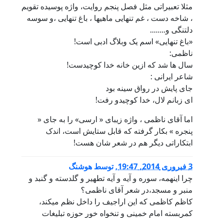
مثلا تعبیراتی مثل فصل پنجم روایت، واژه پوسیده تقویم
، شاخه دست ، غم تنهایی ماهیها ، باغ تنهایی ،و سوسه
دلتنگی و........
«باغ تنهایی» اسم یک وبلاگ ادبی است!
ناظمی:
سال ها شد که ازین خانه خدا کوچیدست!
شاعر ایرانی :
جای پایش در رواق سینه بود
ای زبانم لال، خدا کوچیدو رفت!
اما آقای ناظمی ، واژه زیبای « ارسی» را به جای «
پنجره » بکار گرفته که قابل ستایش است، اندک
ابتکاراتی دیگر هم در شعر شان هست!
3 فبروری 2014, 19:47
,
توسط
هوشنگ
چرا اینهمه، سوره و آیه و آیه تطهیر و گلدسته و گنبد و
منبر و مسجد،در شعر آقای ناظمی؟
کاظم کاظمی که این اراجیف را داخل نظم میکند،
کمربسته امام خمینی و تنخواه خور حوزه تبلیغات