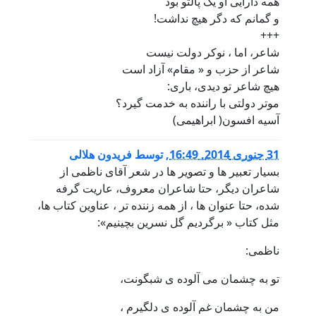
همه دارایی او یک پالتو بود
و گمانم که دگر هیچ نداشت!
+++
شاعر، اما ، نوکر دولت نیست
شاعر از حزب و « مقام» آزاد است
هیچ شاعر تو دیدی، باری:
موتر دولتی با راننده به خدمت گیرد؟
آسیه افسون( ابراهیمی)
31 جنوری 2014, 16:49
,
توسط
فریدون هلالی
بسیار تعبیر ها و تصویر ها در شعر آقای ناظمی از
شاعران دیگر، حتا شاعران معروف، عاریت گرفه
شده، حتا عنوان ها ، از همه زننده تر ، عناوین کتاب ها،
مثل کتاب « برگردیم گل نسرین بچینیم»:
ناظمی:
تو به چشمان می آلوده ی شبگونت،
من به چشمان غم آلوده ی دلگیرم ،