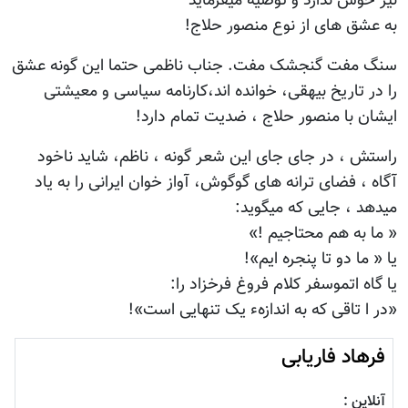
نیز خوش ندارد و توصیه میفرماید
به عشق های از نوع منصور حلاج!
سنگ مفت گنجشک مفت. جناب ناظمی حتما این گونه عشق
را در تاریخ بیهقی، خوانده اند،کارنامه سیاسی و معیشتی
ایشان با منصور حلاج ، ضدیت تمام دارد!
راستش ، در جای جای این شعر گونه ، ناظم، شاید ناخود
آگاه ، فضای ترانه های گوگوش، آواز خوان ایرانی را به یاد
میدهد ، جایی که میگوید:
« ما به هم محتاجیم !»
یا « ما دو تا پنجره ایم»!
یا گاه اتموسفر کلام فروغ فرخزاد را:
«در ا تاقی که به اندازهء یک تنهایی است»!
فرهاد فاریابی
آنلاین :