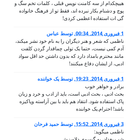
هییچکدام از سه کامنت نویس قبلی ، کلمات تخم سگ و
پوچ و دشنام بکار نبرده اند، فقط تو از فرهنگ خانواده
گی ات استفاده اعظمی کردی!
1 فبروری 2014, 00:34
,
توسط
عباس
ناظمی که شعر و هنر دیگران را به نام خود نشر میکند،
آدم کمی نیست، حتما یک تولی چماقدار گردن کلفت
مانند محترم بامداد دارد که بدون داشتن حد اقل سواد
ادبی، از ایشان دفاع میکنند!
1 فبروری 2014, 19:23
,
توسط
یک خواننده
برادر و خواهر خوب
بحث ادبی ، بحث ادبی است، باید از ادب و خرد و زبان
پاک استفاده شود. انتقاد هم باید با بین آراسته وپاکیزه
باشد! احترام.یک خواننده
3 فبروری 2014, 15:52
,
توسط
حمید فرحان
ناظمی میگوید:
شب بغداد، به گیسوی دلاویزش