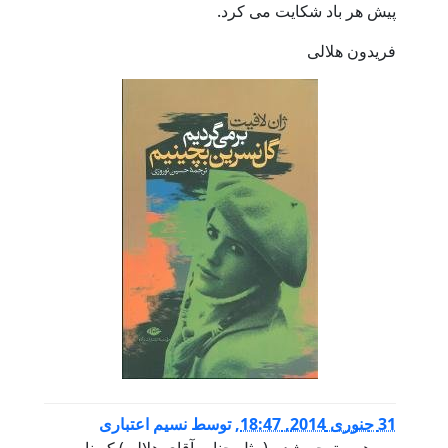
پیش هر باد شکایت می کرد.
فریدون هلالی
31 جنوری 2014, 18:47
,
توسط
نسیم اعتباری
من هم متوجه شدم (مثل جناب آقای هلالی) که نام