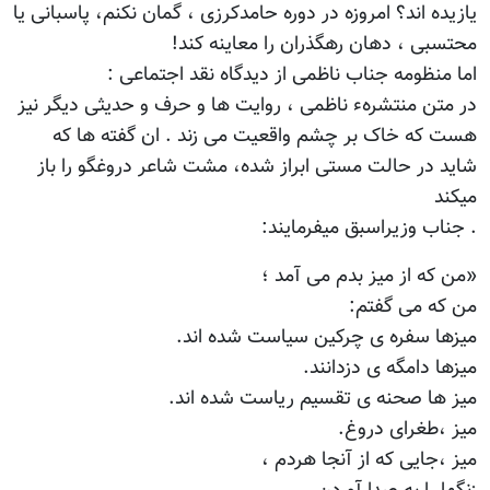
یازیده اند؟ امروزه در دوره حامدکرزی ، گمان نکنم، پاسبانی یا
محتسبی ، دهان رهگذران را معاینه کند!
اما منظومه جناب ناظمی از دیدگاه نقد اجتماعی :
در متن منتشرهء ناظمی ، روایت ها و حرف و حدیثی دیگر نیز
هست که خاک بر چشم واقعیت می زند . ان گفته ها که
شاید در حالت مستی ابراز شده، مشت شاعر دروغگو را باز
میکند
. جناب وزیراسبق میفرمایند:
«من که از میز بدم می آمد ؛
من که می گفتم:
میزها سفره ی چرکین سیاست شده اند.
میزها دامگه ی دزدانند.
میز ها صحنه ی تقسیم ریاست شده اند.
میز ،طغرای دروغ.
میز ،جایی که از آنجا هردم ،