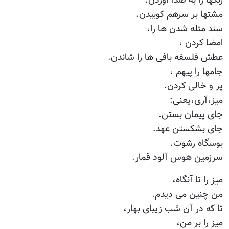
زنگها را به صدا آوردن.
مشتها بر سرهم کوبیدن.
سند مثله شدن ها را،
امضا کردن ،
عطش فلسفه بافی ها را شاندن.
جامها را پیهم ،
پر و خالی کردن.
میز،آری،یعنی:
جای پیمان بستن.
جای بشکستن عهد.
بوسگاه رشوت.
سرزمین هوس آلود قمار.
میز را تا آنگاه،
من چنین می دیدم.
تا که در آن شب زیبای بهار،
میز را بر من،