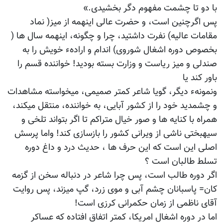
با دو تا چشمت مفهوم دگر بخشیدی.»
پس اگرچنین است، و حضرت عالی اینهمه از میز( نماد
مقامات عالیه) نفرت داشتید، چرا و چگونه، اینهمه سال ها (
بخصوص دوره اشغال شوروی) اندام و ارادهء خویش را به
صندلی و میز ریاست و وزارت بسته بودید! خواننده قسم را
باور کند یا
ونمونهء دیگر، گویا شاعر کمتر صمیمی، میخواسته مشاهدات
و چشمدید خود را از کشور آبایی، به خواننده، منتقل میکند،
همراه با کنایه ها و صور خیال متراکم تا اگر بتواند تلخی و
سیهبختی ناشی از ویرانی کشور را بازسازی کند! واما پرسش
اصلی این است که این حرف ها ، حدیث درد و داغ دوره
تسلط طالبان است ؟
اگر دوره طالب است، پس چرا شاعر در دنباله سخن از گزمه
کان= پاسبانان چشم آبی و موی زرد، گپ میزند، پس روایت
آقای ناظمی از زمان حکمرانی کرزی است!
اما در دوره اشغال امریکا، کمتر اتفاق افتاده که عساکر