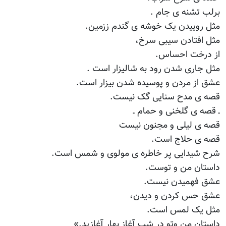
برلب تشنه ی جام .
مثل روییدن یک خوشه ی گندم ززمین.
مثل افتادن سیبی سرخ،
از درخت احساس.
مثل جاری شدن رود به شالیزار است .
عشق از مردن و پوسیده شدن بیزار است.
قصه ی مدح سنایی گک نیست.
ـ قصه ی گلخنی و حمام ـ
قصه ی لیلی و مجنون نیست
قصه ی حلاج است.
شرح شیدایی پر خاطره ی مولوی و شمس است.
داستان من و توست.
عشق فهمیدن نیست.
عشق حس کردن و دیدن،
مثل یک لمس است.
داستان من وتو در شب آغاز بهار آغازید.»