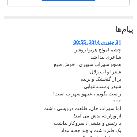
پيام‌ها
31 جنوری 2014, 00:55
چشم امواج هریوا روشن
شاعری پیدا شد
همچو سهراب سپهری ، خوش طبع
شعر او آب زلال
پر از گنجشک و پرنده
شبدر و شب،تنهایی
راست بگویم ، عینهو سهراب است!
+++
اما سهراب خان، طلعت درویشی داشت
از وزارت، بدش می آمد!
با رئیس و منشی ، سروکار نداشت
یک قلم داشت و چند جعبه مداد