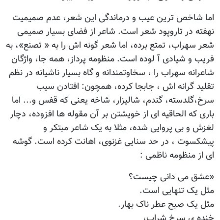
اما شاخص ترین عیب و درماندگی این شعر، عدم صمیمیت
نهفته در تاروپود شعر است. شاعر از فضای بسیار صمیمی
شعر سهراب، تمتع برده، اما شعر گونه اش را به « تصنع»، به
فریب و شیادی آ لوده است. منظومه پرداز، همه جا، واژگان
شاعرانه سهراب را ، سخاوتمندانه و گاه بسیار ناشیانه در نظم
تقلید گرانه اش ، جابجا کرده، همچون: افتادن سیب
سرخ،گلدسته، گندم، شالیزار، شاخه یعنی که قفس و... اما
باری که الحاقیه ای از خویشتن بر آن مقوله ها افزوده، دچار
لغزش و بی پروایی شده، مثلا به یک شاعر مبتکر و
پیشکسوت ، در حد سنایی غزنوی، اهانت کرده است. گوشه
ای از منظومه ناظمی :
«عشق می دانی چیست؟
مثل یک تنهایی است.
مثل یک صبح عطر ناک بهار.
خنده ی سرخ شراب،