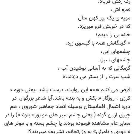
رگ رگش فریاد.
نعره اش،
مویه ی یک پیر کهن سال
که در خویش فرو میریزد.
خانه یی را دیدم؛
= گزمگانش همه با گیسوی زرد،
چشمهای آبی،
چشمهای سبز،
گزمگانی که به آسانی نوشیدن آب ،
شب سرت را از بستر می دزدند.»
فرض می کنیم همه این روایت، درست باشد ،یعنی دوره ء
کرزی ، روزگار « بکش و به بند» باشد.آیا شاعر بزرگوار، در
دوره اشغال افغانستان بوسیله اتحاد جماهیر شوروی ، هم
چیزی ازین گونه ( یعنی چشم سبز های مو بور« بلوند») را در
معابر عام مشاهده فرموده بودند یا چشم بسته و با موتر های
« دودی و نامرئی» به وزارتخانه، تشریف میبردند؟!