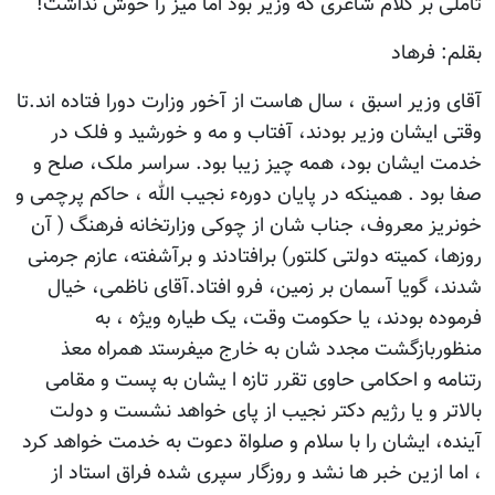
تأملی بر کلام شاعری که وزیر بود اما میز را خوش نداشت!
بقلم: فرهاد
آقای وزیر اسبق ، سال هاست از آخور وزارت دورا فتاده اند.تا
وقتی ایشان وزیر بودند، آفتاب و مه و خورشید و فلک در
خدمت ایشان بود، همه چیز زیبا بود. سراسر ملک، صلح و
صفا بود . همینکه در پایان دورهء نجیب الله ، حاکم پرچمی و
خونریز معروف، جناب شان از چوکی وزارتخانه فرهنگ ( آن
روزها، کمیته دولتی کلتور) برافتادند و برآشفته، عازم جرمنی
شدند، گویا آسمان بر زمین، فرو افتاد.آقای ناظمی، خیال
فرموده بودند، یا حکومت وقت، یک طیاره ویژه ، به
منظوربازگشت مجدد شان به خارج میفرستد همراه معذ
رتنامه و احکامی حاوی تقرر تازه ا یشان به پست و مقامی
بالاتر و یا رژیم دکتر نجیب از پای خواهد نشست و دولت
آینده، ایشان را با سلام و صلواة دعوت به خدمت خواهد کرد
، اما ازین خبر ها نشد و روزگار سپری شده فراق استاد از