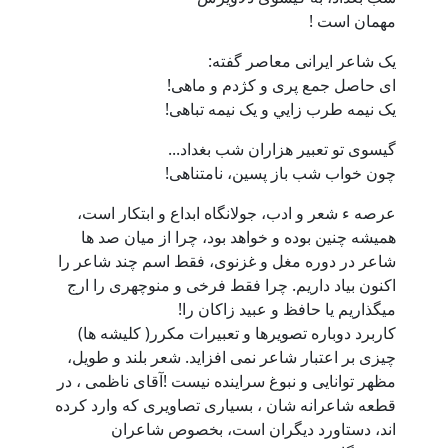
مهمان است !
یک شاعر ایرانی معاصر گفته:
ای حاصل جمع پری و كژدم و ماهی!
يک نيمه طرب زايي و يک نيمه تباهی!
گيسوی تو تعبير هزاران شب بغداد...
چون خواب شب باز پسين، نامتناهی!
عرصه ء شعر و ادب، جولانگاه ابداع و ابتکار است،
همیشه چنین بوده و خواهد بود، چرا از میان صد ها
شاعر در دوره مغل و غزنوی، فقط اسم چند شاعر را
اکنون بیاد داریم. چرا فقط فرخی و منوچهری را ارج
میگذاریم یا حافظ و عبید زاکان را!
کاربرد دوباره تصویرها و تعبیرات مکرر( کلیشه ها)
چیزی بر اعتبار شاعر نمی افزاید. شعر بلند و طویل،
مظهر توانایی و نبوغ سراینده نیست !آقای ناظمی ، در
قطعه شاعرانه شان ، بسیاری تصاویری که وارد کرده
اند، دستاورد دیگران است، بخصوص شاعران