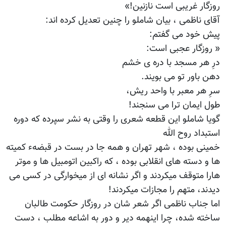
روزگار غریبی است نازنین!»
آقای ناظمی ، بیان شاملو را چنین تعدیل کرده اند:
پیش خود می گفتم:
« روزگار عجبی است:
درِ هر مسجد با دره ی خشم
دهن باور تو می بویند.
سرِ هر معبر با واحد ریش،
طول ایمان ترا می سنجند!
گویا شاملو این قطعه شعری را وقتی به نشر سپرده که دوره
استبداد روح الله
خمینی بوده ، شهر تهران و همه جا در بست در قبضهء کمیته
ها و دسته های انقلابی بوده ، که راکبین اتومبیل ها و موتر
هارا متوقف میکردند و اگر نشانه ای از میخوارگی در کسی می
دیدند، متهم را مجازات میکردند!
اما جناب ناظمی اگر شعر شان در روزگار حکومت طالبان
ساخته شده، چرا اینهمه دیر و دور به اشاعه مطلب ، دست