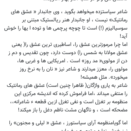
شاعر سیاستزده میخواهد بگوید ، وی جانبدار « عشق های
رمانتیک» نیست ، او جانبدار هنر ریالستیک مبتنی بر
سوسیالیزم (!) است تا چوچه پرچمی ها و توده ا یها را خوش
آید!
اما چرا مرموزترین عشق را، اساطیری ترین عشق را( یعنی
عشق مولانا به شمس را) دوست دارد، چون تقدیس و دم ز
دن از مولوی« مد روز» است . امریکایی ها و غربی ها،
مولوی را، معزز میدارند و شاعر نیز « نان را به نرخ روز
میخورد». مثل همیشه!
شاعر به یاری واژگان( ظاهرا چنین است) عشق های رمانتیک
را منتفی میداند ،اما فراموش کرده که اندیشه مرکزی این
منظومه بر تغزل است و نفی تغزل ازین قطعه ء شاعرانه،،
مضحکه است ، و ناگهان مشت ناظم دغل را باز میکند!
اما گویامنظومه آرای سیاستورز ، عشق « لیلی و مجنون» را