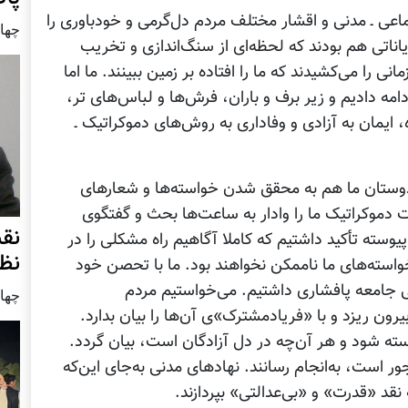
جتماعی ـ مدنی و اقشار مختلف مردم دل‌گرمی و خودباوری را
چهار شنب
اناتی هم بودند که لحظه‌ای از سنگ‌اندازی و تخریب
نی را می‌کشیدند که ما را افتاده بر زمین ببینند. ما اما
ادامه دادیم و زیر برف و باران، فرش‌ها و لباس‌های تر،
ه، ایمان به آزادی و وفاداری به روش‌های دموکراتیک ـ
 دوستان ما هم به محقق شدن خواسته‌ها و شعارهای
ت دموکراتیک ما را وادار به ساعت‌ها بحث و گفتگوی
نق
پیوسته تأکید داشتیم که کاملا آگاهیم راه مشکلی را در
نظ
خواسته‌های ما ناممکن نخواهند بود. ما با تحصن خود
جامعه پافشاری داشتیم. می‌خواستیم مردم
چهار شنب
ن ریزد و با «فریادمشترک»ی آن‌ها را بیان بدارد.
ه شود و هر آن‌چه در دل آزادگان است، بیان گردد.
ور است، به‌انجام رسانند. نهادهای مدنی به‌جای این‌که
ه نقد «قدرت» و «بی‌عدالتی» بپردازند.