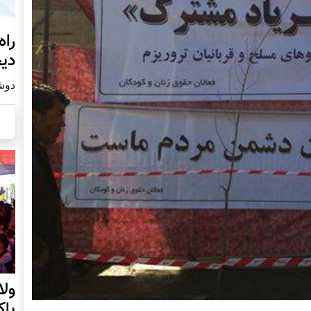
راه
دیج
دوشنبه19
ول
پا