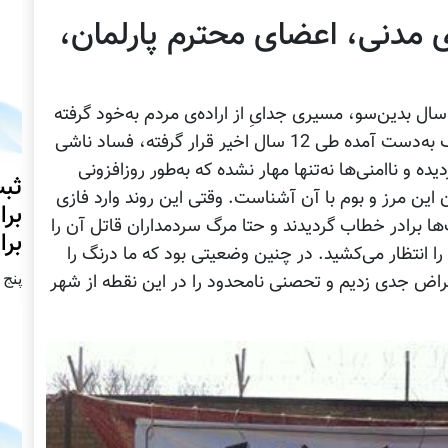
ی مدنی، اعضای محترم پارلمان،
ال بدین‌سو، مسیری جدایِ از اراده‌ی مردم به‌خود گرفته
و به‌تدریج رو در روی تمامی ارزش‌های دموکراتیک به‌دست آمده طی 12 سال اخیر قرار گرفته، فساد ناشی
ده و ناامنی‌ها نه‌تنها مهار نشده که به‌طور روزافزونی
ثبت
این مرز و بوم با آن آشناست. وقتی این روند وارد فازی
برا
ها برادر خطاب گردیدند و حتا مرگ سردمداران قاتل آن را
برا
ا انتظار می‌کشید. در چنین وضعیتی بود که ما درنگ را
پنج شنبه2
تراض جدی زدیم و تحصنی نامحدود را در این نقطه از شهر