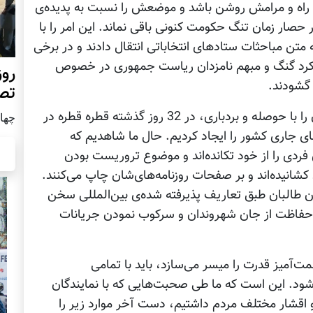
یز، راه و مرامش روشن باشد و موضعش را نسبت به پدیده‌ی
 حصار زمان تنگ حکومت کنونی باقی نماند. این امر را با
متن مباحثات ستادهای انتخاباتی انتقال دادند و در برخی
 رویکرد گنگ و مبهم نامزدان ریاست جمهوری در خصوص
روز
 گشودند.
تص
خلاصه، ما خواسته‌ها و اندیشه‌های عادلانه‌ی‌مان را با حوصله و بردباری، در 32 روز گذشته قطره قطره در
چهار شن
ای جاری کشور را ایجاد کردیم. حال ما شاهدیم که
ردی را از خود تکانده‌اند و موضوع تروریست بودن
 کشانیده‌اند و بر صفحات روزنامه‌های‌شان چاپ می‌کنند.
دن طالبان طبق تعاریف پذیرفته شده‌ی بین‌المللی سخن
ه حفاظت از جان شهروندان و سرکوب نمودن جریانات
ت‌آمیز قدرت را میسر می‌سازد، باید با تمامی
 شود. این است که ما طی صحبت‌هایی که با نمایندگان
 اقشار مختلف مردم داشتیم، دست آخر موارد زیر را