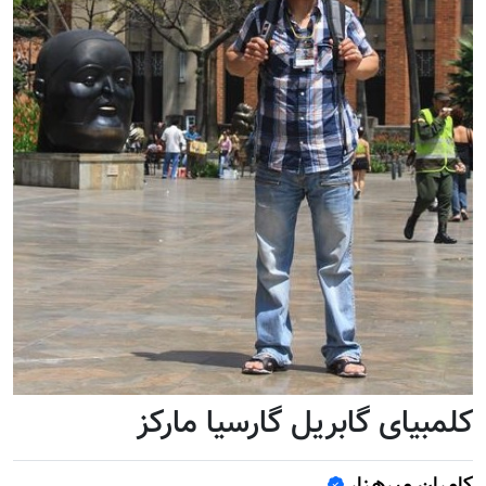
کلمبیای گابریل گارسیا مارکز
کامران میرهزار