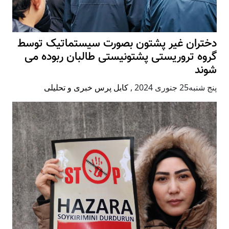
دختران غیر پشتون بصورت سیستماتیک توسط
گروه تروریستی پشتونیستی طالبان ربوده می
شوند
پنج شنبه25 جنوری 2024
,
کابل پرس خبری و تحلیلی