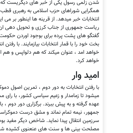
شدن زلمی رسول یکی از خبر های دیگریست که ج
همگرایی شوراهای حزب اسلامی به رهبری قطب ال
انتخابات خبر میدهد. از قرینه ها اینطور بر می ا
ریاست جمهوری از جناب کرزی و تحویل دهی ان ب
گفتگو های پشت پرده برای بوجود اوردن حکومت ائتل
بخت خود را با قمار انتخابات بیازمایند. با رفتن 
خواهد امد ، عنوان میکند که هم دلواپس و هم ا
خواهد کرد.
امید وار
با رفتن انتخابات به دور دوم ، تمرین اصول دم
میشود تا زمامدار و زعیم سیاسی کشور، با رای مست
عهده گرفته و به پیش ببرند. برگزاری دور دوم ، 
جمهور، نیمه تمام نماند و مشق درست دموکراسی
سرزمین انتقال پیدا نماید. شاخص دیگر مفید بود
مصلحت بینی ها و سنت های عنعنوی کشیده شود و