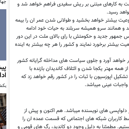
چهار شن
ملت به کارهای مبتنی بر ریش سفیدی فراهم خواهد شد و
واهد رسید.
روعیت بیشتر خواهد بخشید و طولانی شدن عمر ان را بیمه
ند و همانند سرو همیشه سربلند به حیات خود ادامه
 جمهور جدید و حکومتش با رای بالای ملت در این دور
عیت بیشتر برخورد نمایند و کشور را هر چه بیشتر به اینده
ار خواهد آورد و جلوی سیاست های مداخله گرایانه کشور
پيش
 همه مهتر یکجا شدن و ائتلاف کاندیدان بازنده با
اد
تشکیل اپوزسیون با ثبات را در کشور رقم خواهد زد که
واجبات عینی میباشد.
يكشنبه7 دس
دلواپسی های نویسنده میباشد. هم اکنون و پیش از
توسط کاربران شبکه های اجتماعی که قسمت عمده ان را
م. مطمئنا به دلیل وجود دو کاندید، رگ های قومی و