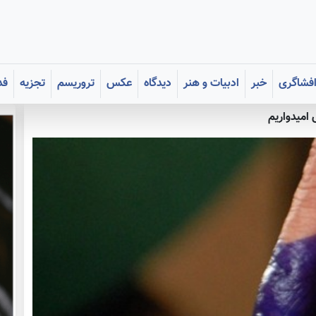
فشاگری
خبر
ادبیات و هنر
دیدگاه
عکس
تروریسم
تجزیه
فد
 امیدواریم