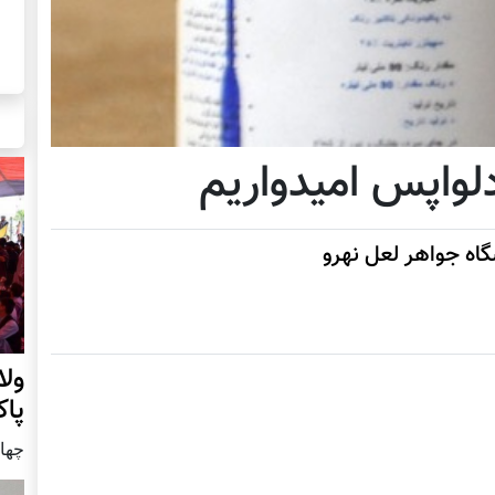
دلواپس امیدواریم
ه جواهر لعل نهرو
ول
پا
چهار شنب