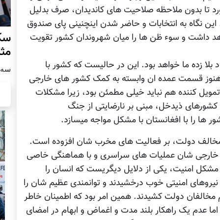
اورد تا بدون ملاحظه صلاحیت های کاندیدان، صرف بدلیل
این نگاه به انتخابات و حاضر شدن اینچنینی پای صندوق
سکو
هد داشت و سوء ظن ها را میان شهروندان کشور تقویت
مث
د بلا زده ما خواهد بود. این در حالیست که کشور با
سه شنبه
هنوز قسمت عمده ان وابسته به کمک کشور های خارجی
تمویل کننده هم نباید خیلی مطمئن بود، زیرا مشکلات
کشورهای ذیدخل، مبنی بر نارضایتی از جنگ
 ها را با افغانستان با مشکل مواجه میسازد.
مخالف دولت، بر فعالیت های مخرب شان افزوده است.
ان خارجی شان عملیات های سراسری و با هماهنگی خاصی
مشکل امنیت، یکی از دلایل دیگریست که انسان را
 نیروهای امنیتی خوب درخشیدند و توانمندی عظیم شان را
 مخالفان دولت کشیدند. همین امر بود که اطمینان خاطر
 اما عدم یک راهکار بلند مدت و اغماض و ابهام در امضای