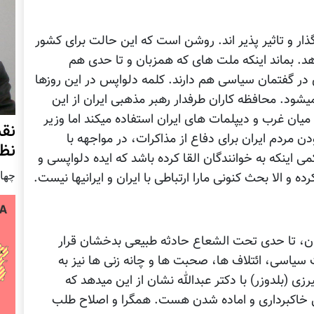
ذار و تاثیر پذیر اند. روشن است که این حالت برای کشور
. بماند اینکه ملت های که همزبان و تا حدی هم
در گفتمان سیاسی هم دارند. کلمه دلواپس در این روزها
شود. محافظه کاران طرفدار رهبر مذهبی ایران از این
یان غرب و دیپلمات های ایران استفاده میکند اما وزیر
نق
ن مردم ایران برای دفاع از مذاکرات، در مواجهه با
نظ
اینکه به خوانندگان القا کرده باشد که ایده دلواپسی و
چهار شنب
ه و الا بحث کنونی مارا ارتباطی با ایران و ایرانیها نیست.
ن، تا حدی تحت الشعاع حادثه طبیعی بدخشان قرار
سیاسی، ائتلاف ها، صحبت ها و چانه زنی ها نیز به
ی (بلدوزر) با دکتر عبدالله نشان از این میدهد که
حال خاکبرداری و اماده شدن هست. همگرا و اصلاح طلب