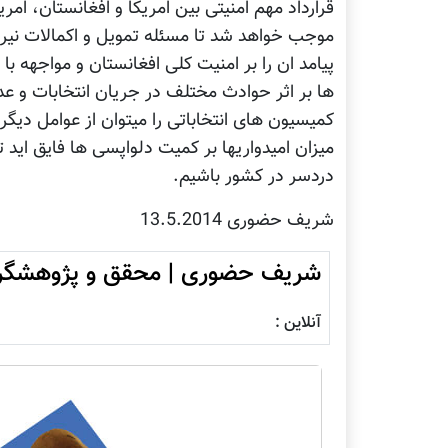
قرارداد مهم امنیتی بین امریکا و افغانستان، امری
موجب خواهد شد تا مسئله تمویل و اکمالات نیرو
پیامد ان را بر امنیت کلی افغانستان و مواجهه ب
ها بر اثر حوادث مختلف در جریان انتخابات و عد
کمیسیون های انتخاباتی را میتوان از عوامل دیگر
میزان امیدواریها بر کمیت دلواپسی ها فایق اید 
دردسر در کشور باشیم.
شریف حضوری 13.5.2014
شریف حضوری | محقق و پژوهشگر د
آنلاین :