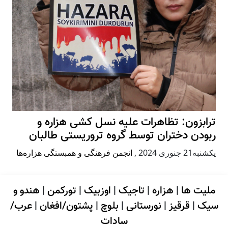
ترابزون: تظاهرات علیه نسل کشی هزاره و
ربودن دختران توسط گروه تروریستی طالبان
يكشنبه21 جنوری 2024
,
انجمن فرهنگی و همبستگی هزاره‌ها
ملیت ها
|
هزاره
|
تاجیک
|
اوزبیک
|
تورکمن
|
هندو و
سیک
|
قرقیز
|
نورستانی
|
بلوچ
|
پشتون/افغان
|
عرب/
سادات