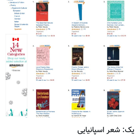
یک: شعر اسپانیایی