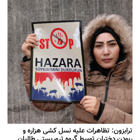
ترابزون: تظاهرات علیه نسل کشی هزاره و
ربودن دختران توسط گروه تروریستی طالبان