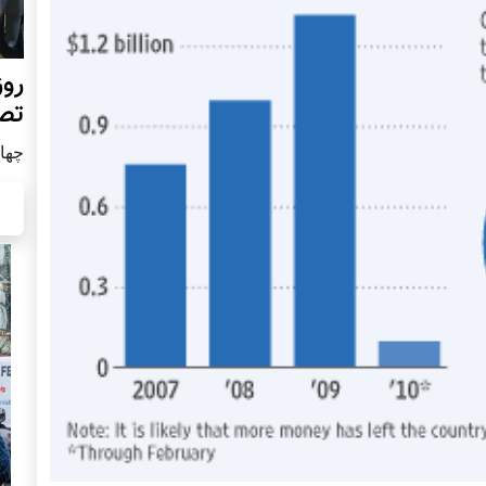
روز
تص
چهار شن