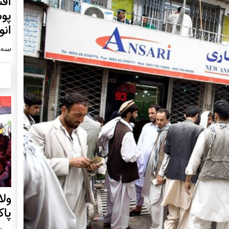
افش
پوش
انو
سه شنبه2
ول
پا