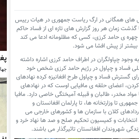
ایی های همگانی در ارگ ریاست جمهوری در هیات رییس
ا گذشت زمان هر روز گزارش های تازه ای از فساد حاکم
چهره ی حامد کرزی، کسی که مظلومانه ادعا می کند
 بیشتر از پیش افشا می شود.
پغ
به وجود چپاولگران در اطراف حامد کرزی اشاره داشته
لی فساد و چپاول در رژيم حامد کرزی شخص خود
چهار شنب
ای گسترش فساد و چپاول طرح افغانیزه کرده نهادهای
کردن، اعضای حلقه ی مافیایی اوست که در نهادهای
واد مخدر، طالبان و قبیله آمیختگی خاصی دارد. مافیا
وری تا وزارتخانه ها، تا پارلمان افغانستان و
دادهای کلان با سازمان ها و کشورهای خارجی می
نتخابات و کمیسیون تحکیم صلح و صد ها نهاد خرد و
گی شهروندان افغانستان تاثیرگذار می باشند.