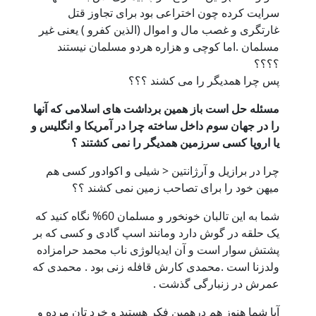
سرایت کرده چون اختراعی بود برای تجاوز قتل
غارتگری و غصب مال و اموال (الذین کفرو ) یعنی غیر
مسلمان .اما کوچی و هزاره هردو مسلمان نیستند
؟؟؟؟
پس چرا همدیگر را می کشند ؟؟؟
مسئله حل است باز همین برداشت های اسلامی که آنها
را در جهان سوم داخل ساخته چرا در آمریکا و انگلیس و
یا اروپا کسی سرزمین همدیگر را نمی کشتند ؟
چرا در برازیل و آرژانتین < شیلی و اکوادور کسی هم
میهن خود را برای تصاحب زمین نمی کشند ؟؟
شما به این تالبان خونخور و مسلمان 60% نگاه کنید که
یک حلقه در گوش دارد ومانند اسپ گادی و کسی که بر
پشتش سوار است و آن ایدیالوژی ناب محمد حرامزاده
ولدزنا است .محمدی کارش قافله زنی بود . محمدی که
عمرش در زنبارگی گذشت .
آیا شما هنوز هم درهمین فکر هستید و خرد تان مرده و