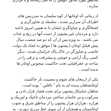
سازند .
از زمانی که اوغانها از کوه سلیمان به سرزمین های
اطراف آن سرازیر شدند ، سلسله ی تجاوزگری و
اشغالگری و چپاولگری ایشان تا به همین امروز ادامه
دارد و مردمان غیر پشتون از دست آنها در رنج و عذاب
می باشند . به ویژه پس از آن که دو صد شصت سال
پیش قبایل اوغان ( پشتون ها ) موفق به ایجاد یک دولت
غاصب و تجاوزگر در خاک پاک خراسان شدند ، دیگر
کسی رنگ آرامی و خوشی و پیشرفت و ترقی را در
ساحه ی جغرافیایی تحت حاکمیت منحوس اوغان ها
ندیده است .
یکی از ارمغان های شوم و مصیبت بار حاکمیت
اوغانشاهان پدیده ای به نام " ناقلین " بوده است .
شاهان جنایتکار پشتون برای تحت فشار قرار دادن و
سرکوب و بی خانمان ساختن مردمان تاجیک و اوزبیک و
هزاره ، هزاران هزار پشتون را از مناطق شرق و جنوب
اوغانستان و همچنان از آن سوی خط مرزی دیورند ، به