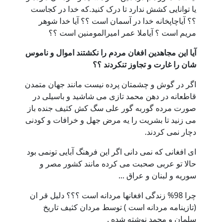
یا توانایی کشش ندارد تا درک کنید.که خدا در کجاست
؟؟ آیاچاپخانه خدا در آسمان است ؟؟ آیا خدا شوهر
مریم است ؟ آیاملا عمر امیرالمومنین است ؟؟
آیا این مجاهدین افغان مردم را نکشتند اموال و ناموس
شان را غارت و تجاوز تنکردند ؟؟
اگر در گوش و چشمتان پرده نیست مانند جهان متمدن
قاطعانه در دهن محمد تازی می شاشید و باسیلی در
صورت مرده گوربه گور علی سگ کش کثیف جنده باز
می زنید تا بشریت را یه مرض جهل و خرافات و کودنی
دچار نمی کردند.
ای افغانی که نمی دانی اگر این فرهنگ آبایی تونمی بود
حالا تو عربی صحبت می کرده مانند کشور مصر و
سوریه و لبنان و عراق ...
چرا 98% زندگی افغانها مردانه است ؟؟؟ دلیل قر ان
(تازینامه مردانه است ) توسط مردان کثیف تاریخ
سلمان و محمد نوشته شده .