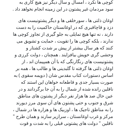
کوچی ها نکرد ، امسال و سال دیگر نیز هیچ کاری به
سود مردمان غیر پشتون در این زمینه انجام نخواهد داد .
اوغان ذلتی ها ، سورخلقی ها و دیگر پشتونیست های
دزد و قاچاقبری که در اوغانستان حاکمیت را به دست
دارند ، نه تنها هیچ تمایلی به جلو گیری از تجاوز کوچی ها
ندارند ، بلکه کوچی ها را تقویت ، حمایت و تشویق می
کنند که هر سال بیشتر از پیش بر شدت کشتار و
وحشی گری خویش بیافزایند . همچنان ، دولت کرزی و
پشتونیست های رنگارنگی که با آن همپیمان اند ، از
اوغان ذلتی ها گرفته تا گلبدینی ها و طالب ها ، همه بر
اساس دستورات کتاب مقدس شان ( دویمه سقوی ) به
صورت بسیار جدی و قاطعانه خواهان این استند که
ناقلین رانده شده از شمال را به آن جا برگردانند و در
عین حال صد ها هزار نفر دیگر از پشتون های مناطق
شرق و جنوب و حتی پشتون های آن سوی مرز دیورند
را به مناطق تاجیک ها ، اوزبیک ها و هزاره ها در شمال ،
مرکز و غرب اوغانستان ، سرازیر سازند و همان طرح "
ناقلین " دولت های پشتونی قبلی را به شدت و قوت