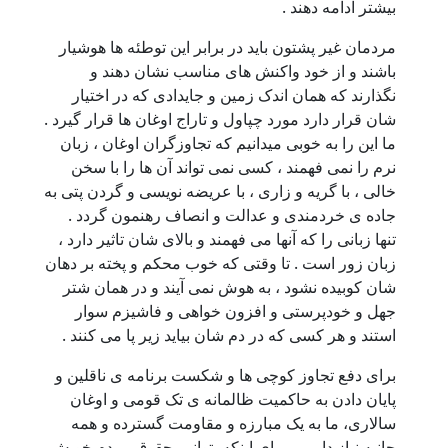
بیشتر ادامه دهند .
مردمان غیر پشتون باید در برابر این توطئه ها هوشیار
باشند و از خود واکنش های مناسب نشان دهند و
نگذارند که همان اندک زمین و جایدادی که در اختیار
شان قرار دارد مورد چپاول و تاراج اوغان ها قرار گیرد .
ما این را به خوبی میدانیم که تجاوزگران اوغان ، زبان
نرم را نمی فهمند ، کسی نمی تواند آن ها را با سخن
خالی ، با گریه و زاری ، با عریضه نویسی و گردن پتی به
جاده ی خردمندی و عدالت و انصاف رهنمون گردد .
تنها زبانی را که آنها می فهمند و بالای شان تاثیر دارد ،
زبان زور است . تا وقتی که خوب محکم و پخته بر دهان
شان کوبیده نشود ، به هوش نمی آیند و در همان شتر
جهل و خودپرستی و افزون خواهی و فاشیزم سوار
استند و هر کسی که در دم شان بیاید زیر پا می کنند .
برای دفع تجاوز کوچی ها و شکست برنامه ی ناقلین و
پایان دادن به حاکمیت ظالمانه ی تک قومی و اوغان
سالاری، ما به یک مبارزه و مقاومت گسترده و همه
جانبه نیاز داریم . برای اینکه بتوانیم حقوق مردم خویش