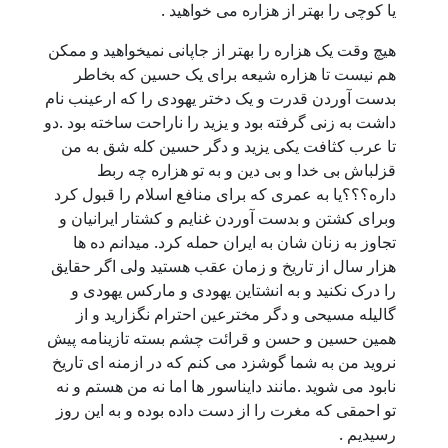
یا کوچی را بهتر از هزاره می خواهید .
هیچ وقت یک هزاره را بهتر از جاپانی نمیخواهید و ممکن
هم نیست تا هزاره شیعه برای یک حسین که بخاطر
بدست آوردن قدرت و یک دختر یهودی را که ارعینب نام
داشت به زنی گرفته بود و یزید را ناراحت ساخته بود .دو
تا عرب کثافت یکی یزید و دگر حسین کله شق به من
قزلباش بی خدا و بی دین و به تو هزاره چه ربط
داره؟؟؟یا به عمری که برای منافع اسلام را قبول کرد
وبرای کشتن و بدست آوردن غنایم و کشتار ایرانیان و
تجاوز به زنان شان به ایران حمله کرد. میدانم ده ها
هزار سال از تاریخ و زمان عقب هستید ولی اگر حقایق
را درک نکنید و به انشتاین یهودی و مارکس یهودی و
گالیله مسیحی و دگر مخترعین احترام نگزارید و از
همین حسین و حسن و قرائت چشم بسته تازینامه پیش
نروید من به شما گوشزد می کنم که در ازمنه ای تاریخ
نابود می شوید .مانند دایناسور ها اما نه من هستم و نه
تو احمقی که مغرت را از دست داده بوده و به این روز
رسیدیم .