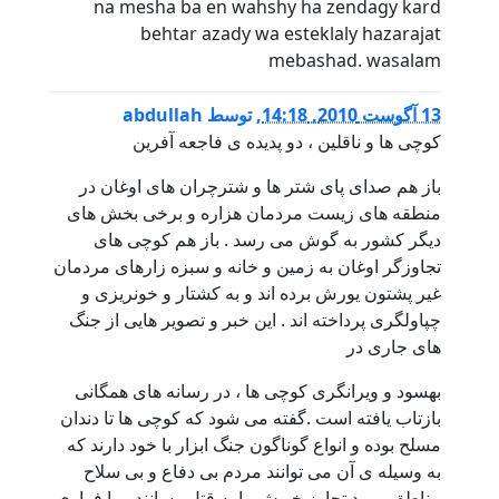
na mesha ba en wahshy ha zendagy kard
behtar azady wa esteklaly hazarajat
mebashad. wasalam
13 آگوست 2010, 14:18
,
توسط
abdullah
کوچی ها و ناقلین ، دو پدیده ی فاجعه آفرین
باز هم صدای پای شتر ها و شترچران های اوغان در
منطقه های زیست مردمان هزاره و برخی بخش های
دیگر کشور به گوش می رسد . باز هم کوچی های
تجاوزگر اوغان به زمین و خانه و سبزه زارهای مردمان
غیر پشتون یورش برده اند و به کشتار و خونریزی و
چپاولگری پرداخته اند . این خبر و تصویر هایی از جنگ
های جاری در
بهسود و ویرانگری کوچی ها ، در رسانه های همگانی
بازتاب یافته است .گفته می شود که کوچی ها تا دندان
مسلح بوده و انواع گوناگون جنگ ابزار با خود دارند که
به وسیله ی آن می توانند مردم بی دفاع و بی سلاح
مناطق مورد تجاوز خویش را به قتل رسانند و یا فراری