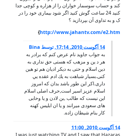
کند و حساب سوسمار خواران را از هزاره و کوچی جدا
کنید 24 ساعت گوش کنید اگر شود بیماری خود را در
ک و به تداوی آن بپردازید ؟
}
http://www.jahantv.com/e2.htm
14 آگوست 2010, 17:14
,
توسط
Bina
به جواب جاويد نام عرض كنم كه برادر به
هر د ين و مزهب كه هستى حق ندارى به
دين اسلام و حتى به ديكر اديان هم تو هين
كنى.بسيار شباهت به يك ادم عقده يي
دارى.اكر اين طور باشد بدان كه امروز
اسلام عزيز اسير است,حرف اصلى اسلام
اين نيست كه طالب ,بن لادن و يا وحابى
هاى سعودى ميرانند و يا ان ابليس كهنه
كار بنام شيطان زاده.
14 آگوست 2010, 11:00
I was just watching TV and I saw that Hazaras