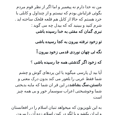
من نه خدا دارم نه پیغمبر و اما اگر از نظر قوم مردم
بگوئی قزلباش بودم که نیستم و از چنداول و کابلی با
خرد هستم که حالا از کابل هم قلعه قلخک ساخته اید .
شرم کنید و ببینید که که بیدل چه می گوید :
نبری گمان که مفتی به خدا رسیده باشی
تو زخود نرفته بیرون به کجا رسیده باشی
نگه ئی چهان نوردی قدمی زخود بیرون آ
که زخود اگر گذشتی همه جا رسیده باشی
؟
آیا بید ل پارسی میگوید یا این پردهای گوش و چشم
شما فقط عربی را بلغور می کند بدون درک معنی و
دانستن،سگ بشاشد
در این قر ان شما که مایه بدبختی
شما وخوشبختی اعراب سوسمار خور و بی همه چیز
است
به این تلویزیون که میخواهد تنبان اسلام را در افغانستان
و ایران بکشد و با لگد در کون اسلام زده آن را بیرون