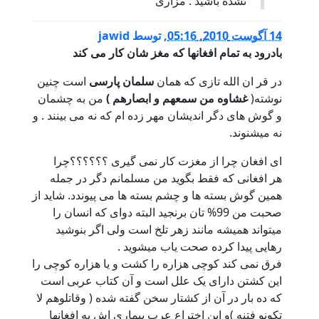
نشده باشید . مزاری
14 آگوست 2010, 05:16
,
توسط
jawid
بادرود به تمام افغانها که مغز شان کار می کند
در قر ان الله تازی که همان
سلمان پارسی
است چنین
نوشته(
غشاوه من سمعهم و ابصارهم )
من به چشمان
و گوش های دگر اندیشان مهر زده ام که نه می بینند . و
نه میشنوند.
ای افغان چرا از مغزت کار نمی گیری ؟؟؟؟؟؟چرا
هر افغانی که فقط بگوید من مسلمانم دگر در جمله
همین گوش بسته ها و چشم بسته ها می پیوندد. شاید از
صحبت من 99% تان برنجید البته دوای که انسان را
میتواند همیشه مانند زهر تلخ است ولی اگر بنوشید
رهایی پیدا کرده صحت یاب میشوید .
فرق نمی کند کوچی هزاره را کشت و یا هزاره کوچی را
این کشتن دارای یک علل است و آن کتاب عربی است
که ده بار در آن از کشتار سخن گفته شده ( وقاتلوهم لا
تکونو فتنه )و این اختراع عرب بیماری اش به افغانها