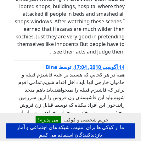
looted shops, buildings, hospital where they
attacked ill people in beds and smashed all
shops windows. After watching these scenes I
learned that Hazaras are much wilder then
kochies. Just they are very good in pretending
themselves like innocents But people have to
see their acts and Judge them. .
14 آگوست 2010, 17:04
,
توسط
Bina
همه در هر كجايي كه هستيد بر عليه فاشيزم قبيله و
حاميان خارجى انها بايد داخل اقدام شويم.تمامى اقوم
برادر كه فاشيزم قبيله را نميخواهند,بايد باهم متحد
شويم.بايد اين فاشيستان زن فروش را ازين سرزمين
راند.خون اين افراد بيكناه كه توسط قبايل زن فروش
وحشى بر زمين ريخته , بى جواب نخواهد ماند.برادران
حریم شخصی و کوکی
می پذیرم!
هزاره حق دارند كه از خود دفاع كنند.
ما از کوکی ها برای امنیت، شبکه های اجتماعی و آمار
بازدیدکنندگان استفاده می کنیم
14 آگوست 2010, 17:49
,
توسط
abdullah