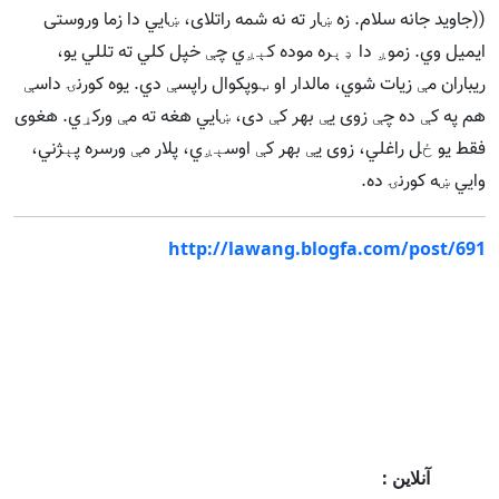
((جاوید جانه سلام. زه ښار ته نه شمه راتلای، ښايي دا زما وروستی
ایمیل وي. زموږ دا ډېره موده کېږي چې خپل کلي ته تللي یو،
ریباران مې زیات شوي، مالدار او ټوپکوال راپسې دي. یوه کورنۍ داسې
هم په کې ده چې زوی يې بهر کې دی، ښايي هغه ته مې ورکړي. هغوی
فقط یو ځل راغلي، زوی يې بهر کې اوسېږي، پلار مې ورسره پېژني،
وايي ښه کورنۍ ده.
http://lawang.blogfa.com/post/691
آنلاین :