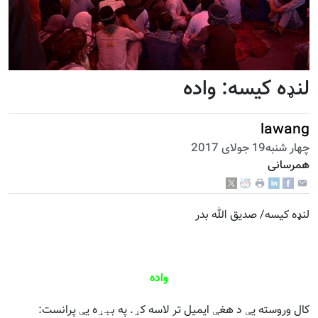
لنډه کیسه: واده
lawang
چهار شنبه19 جولای 2017
همرسانی
لنډه کیسه/ صديق الله بدر
واده
کال وروسته يې د هغې ايميل تر لاسه کړ. په بېړه يې پرانست: