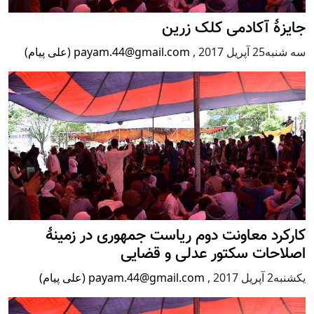
جایزۀ آکادمی کلک زرین
سه شنبه25 آپریل 2017
,
payam.44@gmail.com (علی پیام)
کارکرد معاونت دوم ریاست جمهوری در زمینۀ
اصلاحات سکتور عدلی و قضایی
يكشنبه2 آپریل 2017
,
payam.44@gmail.com (علی پیام)