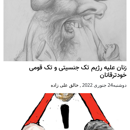
زنان علیه رژيم تک جنسیتی و تک قومی
خودترقانان
دوشنبه24 جنوری 2022
,
خالق علی زاده