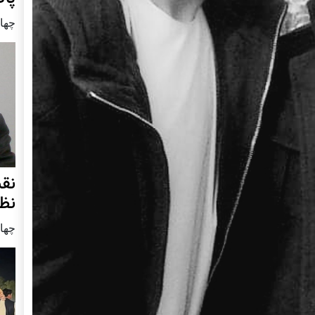
چهار شنب
نق
نظ
چهار شنب