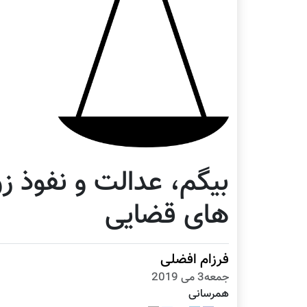
بیگم، عدالت و نفوذ زو
های قضایی
فرزام افضلی
جمعه3 می 2019
همرسانی