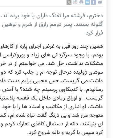
دخترم، فرشته مرا تفنگ داران با خود برده اند
گلوله بستند. پسر دومم رازق از شرم و توهین 
فرار کرد.
همین چند روز قبل به غرض اجرای پاره از کارها
بودم. با وجود سرگردانی های زیاد و بوروکراسی 
مشکلات نداشت، حل شد. می خواستم از در خرو
موهای ژولیده درحال توجه ام را جلب کرد که دو، 
داشت می گریست. حس عحیبی برایم دست داد و ن
رسانیدم. با کنجکاوی پرسیدم چه شده؟ با آمدن 
گریست. او اوراق زیادی داخل یک قفسه پلاستیک
داشت. او انباری از مکاتیب و اسناد ها را با خو
متوجه من شد و بی درنگ گفت تباه شده ام، کسی
ای بنیشند. دانه از دستمال کاغذی تعارف کردم و
کرد سپس با گریه و ناله شروع کرد.