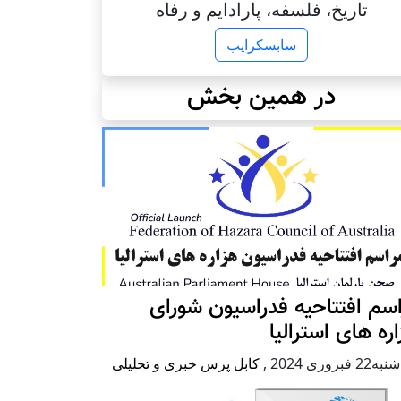
تاریخ، فلسفه، پارادایم و رفاه
سابسکرایب
در همین بخش
سم افتتاحیه فدراسیون شورای
ره های استرالیا
2 فبروری 2024
,
کابل پرس خبری و تحلیلی