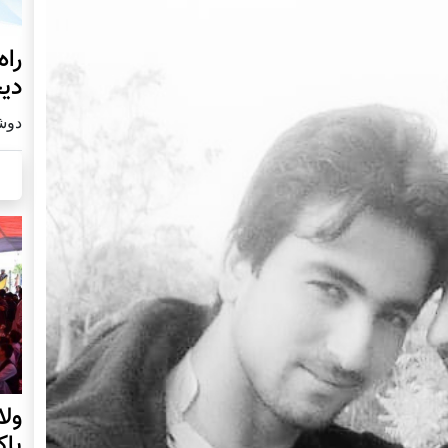
راه
دیج
دوشنبه19
ول
پا