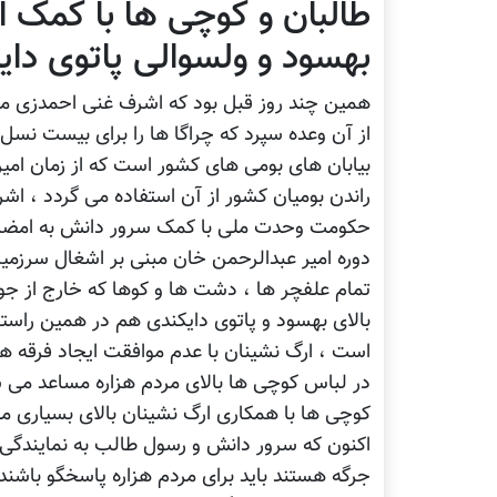
طالبان و کوچی ها با کمک ا
بهسود و ولسوالی پاتوی دای
همین چند روز قبل بود که اشرف غنی احمدزی مبلغ
از آن وعده سپرد که چراگا ها را برای بیست نسل 
بیابان های بومی های کشور است که از زمان امیر
راندن بومیان کشور از آن استفاده می گردد ، ا
حکومت وحدت ملی با کمک سرور دانش به امضا رس
دوره امیر عبدالرحمن خان مبنی بر اشغال سرزم
تمام علفچر ها ، دشت ها و کوها که خارج از جو
بالای بهسود و پاتوی دایکندی هم در همین راست
است ، ارگ نشینان با عدم موافقت ایجاد فرقه ها
در لباس کوچی ها بالای مردم هزاره مساعد می س
کوچی ها با همکاری ارگ نشینان بالای بسیاری 
اکنون که سرور دانش و رسول طالب به نمایندگی ا
جرگه هستند باید برای مردم هزاره پاسخگو باشند و