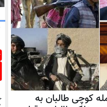
له کوچی طالبان به
ح
د