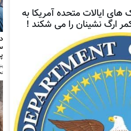
، کمک های ایالات متحده آمریکا به
ر ارگ نشینان را می شکند !
د
س
پ
پنج 
تح