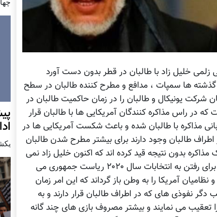
چهار شن
زلمی خلیل زاد با طالبان در قطر بدون دست آورد
ر گذشته ها سمپات ، مدافع و مطرح کننده طالبان در سطح
یان شرکت یونیکال و طالبان را در زمان حاکمیت طالبان در
پيش
ه در راس مذاکره کنندگان آمریکایی ها با طالبان قرار
اد
ربانی مذاکره با طالبان شده و باعث شکست آمریکایی ها در
اطراف طالبان وجود دارند برای بیشتر مطرح شدن طالبان
يكشنبه7 دس
 مذاکره بدون نتیجه قید کرده اند که اکنون خلیل زاد نمی
تواند از آن رهایی یابد ، از یک جانب اداره ترامپ برای رفتن به انتخابات سال ۲۰۲۰ ریاست جمهوری می
ظامیان آمریکا را به وطن باز گرداند که این امر زمان
ب دگر نفوذی های که در اطراف طالبان قرار دارند و به
 تعقیب می نمایند و بیشتر مصروف بازی های چند گانه