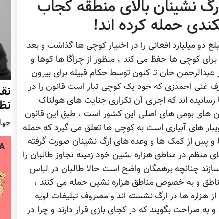
رگ نشینان بالای منطقه کجاب
کندی حمله کرده اند!
 دو میلیارد افغانی را در اختیار کوچی ها گذاشت و بعد
برای کوچی ها حفظ می کند ، منظور از چراگا ها کوها و
 عبدالرحمن خان تا کنون توسط حکام قبیله برای بیرون
شرف غنی احمدزی که خود یک کوچی تبار است قانون را در
نق
انیده اند که اجرای آن تکراری جنایت های هولناک
نظ
ین های بومی های اصلی این کشور است ، طبق این قانون
چهار شنب
یبار های آبیاری است به کوچی ها تعلق می گیرد که حمله
ا و پس از کمک ها و وعده های ارگ نشینان صورت گرفته
ی منظم در مناطق هزاره نشین خود زمینه تجاوز طالبان را
ازند چنانچه برهمگان واضح است حالا طالبان در لباس
مناطق و به خصوص مناطق هزاره نشین حمله می کنند ،
ز هزاره ها در ارگ نشسته اند و مصروف تبلیغات لویه
 به صراحت بگویند که در کجای بازی قرار دارند و چرا در