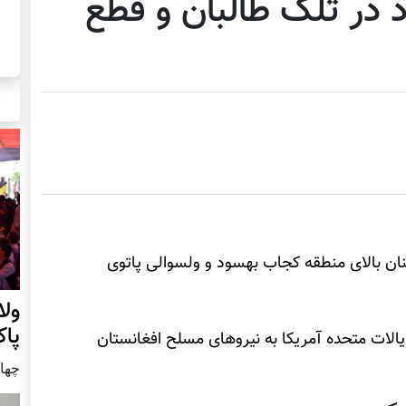
د در تلک طالبان و قطع
ان بالای منطقه کجاب بهسود و ولسوالی پاتوی
ول
پا
های ایالات متحده آمریکا به نیروهای مسلح افغانستان
چهار شنب