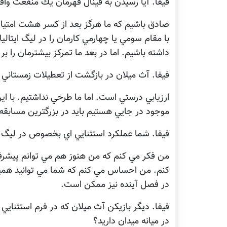
فيفا. آيا رسيدن به فينال قهرمان يك منفعت وا
صادق باشيم كه ما هرگز بعد از كسر هشت امتياز ب
با مقام سومي يا چهارمي كارمان را در ليگ ايتالي
داشته باشيم. اما در بعد ما تمركز بيشترمان را ب
فيفا. آث ميلان در بازگشت از تعطيلات زمستاني
ارزيابي درستي است. اما ما طرحي نداشتيم. با ا
موجود در جايي هستيم بايد در بزرگترين مسابقه 
فيفا. شما عملكرد استثنايي اي بخصوص در ليگ ق
من فكر مي كنم كه من هنوز هم مي توانم پيشرف
كنم. من احساس مي كنم كه شما مي توانيد هميشه
در فصل آينده نيز ممكن است.
فيفا. ديگر بازيكن آث ميلان كه در فرم استثنا
در ميانه ميدان داريد؟