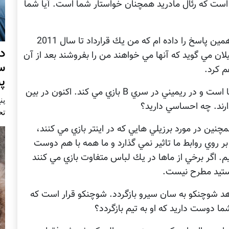
ا است كه رئال مادريد همچنان خواستار شما است. آيا شما
من اين سوال را بارها پاسخ داده ام اما هميشه همين پاسخ را داده ام كه من يك قرارداد تا سال 2011
د
ميلان مي گويد كه آنها مي خواهند من را بفروشند بعد از آن
س
م كرد.
پ
فيفا. برادر كوچكتر شما يعني ديه گو نيز در ايتاليا است و در ريميني در سري B بازي مي كند. اكنون در بين
پنج 
تح
چنين در مورد برزيلي هايي كه در اينتر بازي مي كنند،
 بر روي روابط ما تاثير نمي گذارد و ما همه با هم دوست
يم. اگر برخي از ماها در يك لباس متفاوت بازي مي كنند
تيد مطرح نيست.
واهد شوچنكو به سان سيرو بازگردد. شوچنكو قرار است كه
شما دوست داريد كه او به تيم بازگردد؟