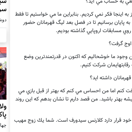
سید
قعي به حساب مي آيد؟
سرز
ه اينجا فكر نمي كرديم. بنابراين ما مي خواستيم تا فقط
دوشنبه15 ف
ا به پايان برسانيم تا در فصل بعد ليگ قهرمانان حضور
ر روي مسابقات اروپايي گذاشته بوديم.
 اوج گرفت؟
ين وجود ما خوشحاليم كه اكنون در قدرتمندترين وضع
رقابتهايمان شركت كنيم.
هرمانان داشته ايد؟
ت كنم اما من احساس مي كنم كه بهتر از قبل بازي مي
 بهتر باشيد. من قصد دارم تا نشان بدهم كه اين روند
ول
پا
يي خود قرار دارد كلارنس سيدورف است. شما يك زوج مهيب
چهار شنب