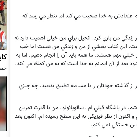
اره اعتقادش به خدا صحبت مي كند اما بنظر مي رسد كه
زندگي من بازي كرد. انجيل براي من خيلي اهميت دارد نه
اليست. اين كتاب بخشي از من و زندگي من هست اما خب
يلي مهم هستند. ما همه بايد آن را انجام دهيم. اما به
کاب
د بعد از آن ايمانم به خدا است كه به من كمك مي كند.
جمعه30 سپتام
تر از گذشته خودتان را با مسابقه تطبيق بدهيد. چه چيزي
م. در باشگاه قبلي ام ـ سائوپائولو ـ من با قدرت تمرين
م و اكنون از نظر فيزيكي به اين سطح رسيده ام. اكنون بعد
اس خستگي نمي كنم.