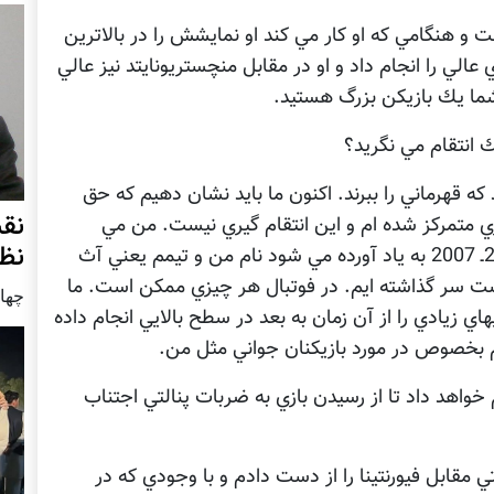
 و هنگامي كه او كار مي كند او نمايشش را در بالاترين
عالي را انجام داد و او در مقابل منچستريونايتد نيز عالي
 شما يك بازيكن بزرگ هستيد.
ك انتقام مي نگريد؟
كه قهرماني را ببرند. اكنون ما بايد نشان دهيم كه حق
نق
زي متمركز شده ام و اين انتقام گيري نيست. من مي
نظ
خواهم تا هنگامي كه قهرمان ليگ قهرمانان 2006ـ 2007 به ياد آورده مي شود نام من و تيمم يعني آث
ت سر گذاشته ايم. در فوتبال هر چيزي ممكن است. ما
چهار شنب
ي زيادي را از آن زمان به بعد در سطح بالايي انجام داده
م بخصوص در مورد بازيكنان جواني مثل من.
م خواهد داد تا از رسيدن بازي به ضربات پنالتي اجتناب
 مقابل فيورنتينا را از دست دادم و با وجودي كه در