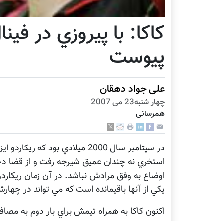
كاكا: با پيروزي در فين
پيوست
علی جواد دهقان
چهار شنبه23 می 2007
همرسانی
در سپتامبر سال 2000 ميلادي بود
استخري نه چندان عميق شيرجه رفت و از قضا د
يكي از آنها باقيمانده است كه مي تواند در چهار
اكنون كاكا به همراه تيمش براي بار دوم به مصاف 