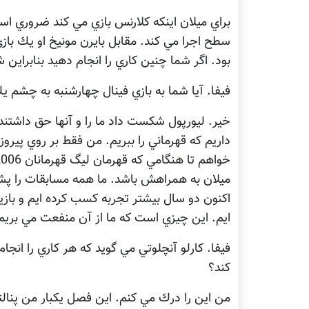
براي ميلان اينكه كلارنس بازي مي كند ضروري است
سطح اجرا مي كند. مقابل بايرن مونيخ او يك بازي 
بود. اگر شما چنين كاري را انجام دهيد بنابراين
فيفا. آيا شما به بازي فينال چهارشنبه به چشم ي
خير. ليورپول شكست داد ما را و آنها حق داشتند 
داريم كه قهرماني را ببريم. من فقط بر روي پيرو
ميلان به همراهش باشد. ما همه مسابقات را پش
اكنون دو سال بيشتر تجربه كسب كرده ايم و بازيها
ايم. اين چيزي است كه ما از آن منفعت مي بري
فيفا. كارلو آنچلوتي مي گويد كه هر كاري را انجا
كند؟
من اين را درك مي كنم. اين فصل يكبار من پنالتي