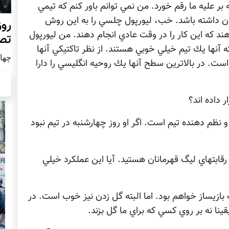
بر عليه ما رقم خورد. من نمي توانم باور كنم كه تيمي
 زدن داشته باشد. خب، ليورپول چلسي را به اين روش
روز
د كه اين كار را در وقت عادي انجام دهند. من ليورپول
تص
ه آنها يك تيم خيلي خوبي هستند. از نظر تاكتيكي آنها
چهار شن
ت. در بالاترين سطح آنها يك روحيه انگليسي را دارا
ر داده اند؟
نظم دهنده تيم است. اگر او روز چهارشنبه در تيم نبود
 رقابتهاي ليگ قهرمانان هستيد. آيا اين عملكرد خيلي
يساز خواهم بود. اما البته گل زدن نيز خوب است. در
قينا نه بر روي كسي كه براي ما گل بزند.