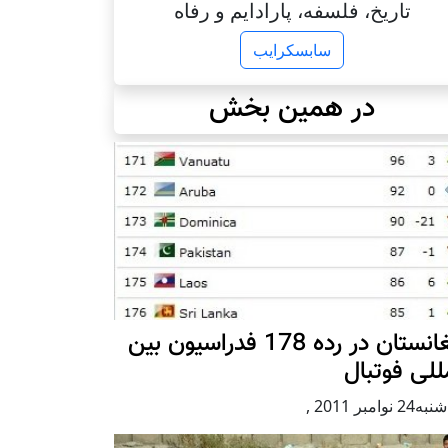
تاریخ، فلسفه، پارادایم و رفاه
سابسکرایب
در همین بخش
افغانستان در رده 178 فدراسیون بین
للی فوتبال
2 نوامبر 2011
,