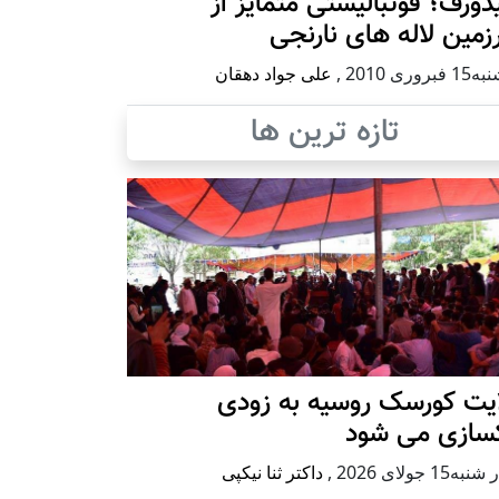
ورف؛ فوتبالیستی متمایز از
مین لاله های نارنجی
بروری 2010
,
علی جواد دهقان
تازه ترین ها
ایت کورسک روسیه به زودی
کسازی می شود
ه15 جولای 2026
,
داکتر ثنا نیکپی