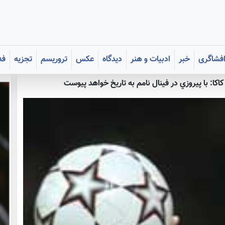
فشاگری
خبر
ادبیات و هنر
دیدگاه
عکس
تروریسم
تجزیه
فد
كاكا: با پيروزي در فينال نامم به تاريخ خواهد پيوست