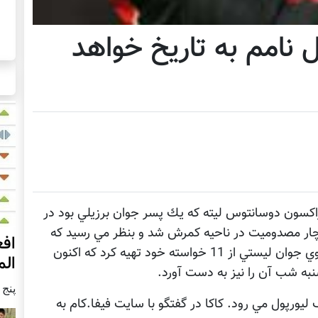
ال نامم به تاريخ خواهد
 كه ريكاردو ايزاكسون دوسانتوس ليته كه يك پسر جوان برزيلي بود در
چار مصدوميت در ناحيه كمرش شد و بنظر مي رسيد كه
اوضاع به وفق مرادش نباشد. در آن زمان ريكاردوي جوان ليستي از 11 خواسته خود تهيه كرد كه اكنون
الم
شنبه شب آن را نيز به دست آورد.
پنج شنبه4
ليورپول مي رود. كاكا در گفتگو با سايت فيفا.كام به