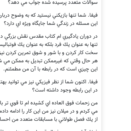
سوالات متعدد پرسيده شده جواب مي دهد؟
فيفا. شما تنها بازيكني نيستيد كه به وضوح درب
اين مسئله در زندگي شما جايگاه ويژه اي دارد؟
در دوران يادگيري ام كتاب مقدس نقش بزرگي در 
تنها به عنوان يك فرد بلكه به عنوان يك فوتب
سخت كار كردن و با شور و شوق تمرين كردن نيز خ
هر حال وقتي كه غيرممكن تبديل به ممكن مي شو
اين چيزي است كه در رابطه با آن من مطمئنم.
فيفا. اكنون شما از نظر فيزيكي نيز مي توانيد به
در اين رابطه وجود داشته است؟
من زحمات فوق العاده اي كشيده ام تا قوي تر باش
مي كردم و در ميلان نيز من اين كار را ادامه داد
از يك فصل طولاني با مسابقات متعدد من احس