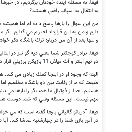
فيفا. به مسئله آينده خودتان برگرديم، در خبره
به انتقال به اسپانيا راضي هستيد؟
دارم و من به اين قرارداد احترام مي گذارم. اگر 
و تنها بعد از آن من درباره ترك باشگاه فكر خواه
دو تيم اينتر و آث ميلان 11 بازيكن برزيلي قرار دارند. چه احساسي داريد؟
البته كه وجود او در اينجا كمك زيادي مي كند. هم
طبيعتا كه ما از رقابت بين دو باشگاه مطلعيم اما
هستيم. جدا از فوتبال ما همديگر را بارها مي بين
مهم نيست. اين مسئله وقتي كه شما دوست هس
فيفا. آدريانو گالياني بارها گفته است كه مي خ
در آتن بازي شما را در چهارشنبه تماشا كند. آيا 