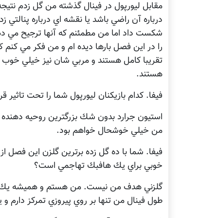
مقابل ليورپول در فينال گذشته من گل زدم نتيجه 
درباره آن راضي باشد يا نقشه اي درباره پنالتي
شكست داد اما من مطمئنم كه آنها ترجيح مي دهن
را در اين فصل بارها ديده ام و من فكر مي كنم ك
تقريبا كامل هستند و مربي شان نيز خيلي خوب اس
هستند.
فيفا. كدام بازيكنان ليورپول شما را تحت تاثير قرا
استيون جرارد بدون شك بزرگترين روحيه دهنده و 
من خيلي خوشحال خواهم بود.
فيفا. شما با ده گل زده برترين گلزن اين فصل از
خوبي براي يك هافبك تهاجمي است؟
گلزني هدف من نيست. من هستم و هميشه يك باز
طول فينال من تنها بر روي پيروزي تمركز دارم و ي