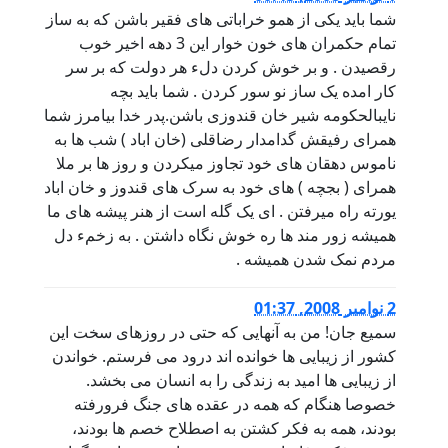
شما باید یکی از همو خراباتی های فقیر باشن که به ساز
تمام حکمران های خون خوار این 3 دهه اخیر خوب
رقصیدن . و بر خوش کردن دلء هر دولت که بر سر
کار امده یک ساز نو سور کردن . شما باید بچه
نایبالحکومه شیر خان قندوزی باشن.پدر خدا بیامرز شما
همرای رفیقش گدامدار رضاقلی (خان اباد ) شب ها به
ناموس دهقان های خود تجاوز میکردن و روز ها بر ملا
همرای ( بجچه ) های خود به سرک های قندوز و خان اباد
یورته راه میرفتن . ای یک گله است از هنر پیشه های ما
همیشه زور مند ها ره خوش نگاه داشتن . به زخمء دل
مردم نمک شدن همیشه .
2 نوامبر 2008, 01:37
سمیع جان! من به آنهایی که حتی در روزهای سخت این
کشور از زیبایی ها خوانده اند درود می فرستم. خواندن
از زیبایی ها امید به زندگی را به انسان می بخشد.
خصوصا هنگام که همه در عقده های جنگ فرورفته
بودند، همه به فکر کشتن به اصطلاح خصم ها بودند،