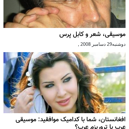
موسیقی، شعر و کابل پرس
دوشنبه29 دسامبر 2008
,
افغانستان، شما با کداميک موافقید: موسیقی
عرب يا تروريزم عرب؟