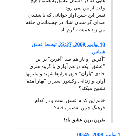
هايي كه در دلشان عشق به همنوع هيچ
وقت از بين نمي رود
نفس اين چنين اواز خواناني كه با شنيدن
صداي گرمشان اشك در چشمانمان حلقه
مي زند هميشه گرم باد.
10 نوامبر 2008, 23:27
,
توسط
عشق
شناس
"آفرین" و باز هم صد "آفرین" بر این
"عشق" یکه در هم آوازی با گروه هنری
خادی "
باران
" خون هزارها شهید و ملیونها
آواره و زندانی وکشور اسیر را "
بهار آمده
"
تشبیح میکند؟!
خانم این کدام عشق است و در کدام
فرهنگ چنین تفصیر یافته؟
نفرین برین عشق باد!
1 نوامبر 2008, 00:45