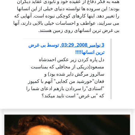
همه به فکر دفاع از عقیده خود و نابودی عقاید دیگران
بودند؛ این سروده ها توانسته دنیای خیلی از این انسانها
را تغییر دهد. اینها کارهای کوچکی نبوده است. آنهایی که
می سرایند، عواطف و احساسات خیلی بالایی دارند، آنها
بی غرض ترین انسانهای روی زمین هستند.
3 نوامبر 2008, 03:29
,
توسط
بی غرض
ترین انسانها!!!!
دل پاره کردن زیر عکس احمدشاه
مسعود(دریکی از محافلی که بمناسبت
سالروز مرگش دایر شده بود) و
فغان"خورشید من کجایی" آنهم با کمپوز
"استادی"را سردادن بازهم ادعای شما را
که "بی غرض" است تایید میکند؟