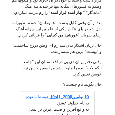
قرار داشت و سیلاب خون در آن جاری بود و ملیونها هم
وطنم به کشورهای بیگانه مهاجر شدند مه آهنگ
"ماندگار" "
بهار آمده قرار آمده
" را زم مزمه میکردم.
بعد از آن وقتی کابل بدست "هموطنان" خودم به ویرانه
بدل شد در پای عکس یکی از عاملین این ویرانه آهنگ
زیبای سربان "
خورشید من کجایی
" را قربانی کردم.
حال بزبان آشکار بیان میدارم ای وطن دوزخ ساختمت
و "بهشت" برین هم میسازمت.
وقتی دفتر یو ان دی پی در افغانستان این "جامع
الکمالات" بنده را متوجه شد مرا سفیر حسن نیت
خویش تعیین کرد.
حال بگویید نام چیست؟
10 نوامبر 2008, 10:41
,
توسط
سعيده
به نام خداوند عشق
به واقع افرين و صدها افرين بر انسان