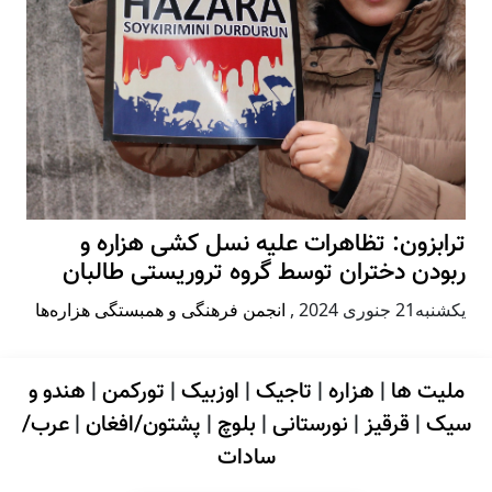
ترابزون: تظاهرات علیه نسل کشی هزاره و
ربودن دختران توسط گروه تروریستی طالبان
يكشنبه21 جنوری 2024
,
انجمن فرهنگی و همبستگی هزاره‌ها
ملیت ها
|
هزاره
|
تاجیک
|
اوزبیک
|
تورکمن
|
هندو و
سیک
|
قرقیز
|
نورستانی
|
بلوچ
|
پشتون/افغان
|
عرب/
سادات