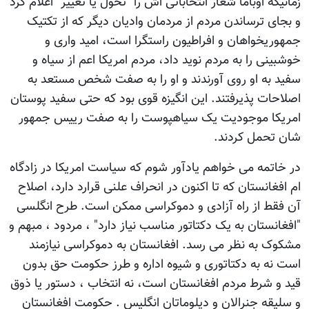
زمانیکه اوباما شعار انتخاباتی اش را "تحول یا تغییر" اعلام کرد
و بجای ترساندن مردم از مردمان وادیان دیگر که از تکتیک
جمهوریخواهان و افراطیون راستگرا است، امید واری و
خوشبینی را به مردم نوید داد، مردم امریکا اعم از سیاه و
سفید به او روی آورندند و او را به صفت شخص مستعد به
اصلاحات پذیرفتند. این انگیزه قوی بود که حتی سفید پوستان
امریکا موجودیت یک سیاهپوست را به صفت رییس جمهور
شان تحمل کردند.
در خاتمه می خواهم یادآور شوم که سیاست امریکا در زادگاه
ام افغانستان که تا اکنون در انحراف علنی قرارد دارد، اصلاح
آن فقط از راه آزادی و دموکراسی ممکن است. طرح انگلسی
"افغانستان به یک دکتاتور مناسب نیاز دارد" ، مردود ، مبهم و
مشکوک به نظر می رسد. افغانستان به دموکراسی نیازمند
است نه به دکتاتوری و شیوه اداره و طرز حکومت حق بدون
قید و شرط مردم افغانستان است، نه انتخاب ، دستور یا ذوق
و سلیقه جنرالان و دپلوماتان انگلیس . حکومت افغانستان