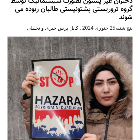
دختران غیر پشتون بصورت سیستماتیک توسط
گروه تروریستی پشتونیستی طالبان ربوده می
شوند
پنج شنبه25 جنوری 2024
,
کابل پرس خبری و تحلیلی