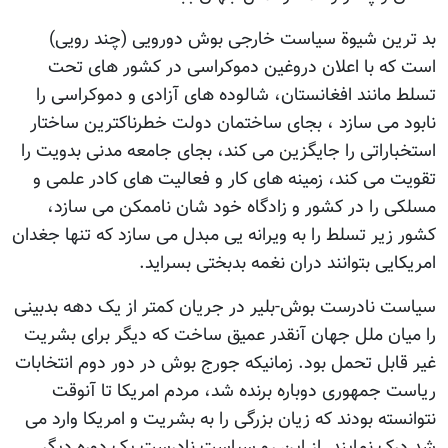
بد ترین شیوة سیاست خارجی بوش دورویی (چند رویی)
است که با اعلان دروغین دموکراسی در کشور های تحت
تسلط مانند افغانستان، شالوده های آزادی و دموکراسی را
نابود می سازد ، بجای ساختمان دولت خطرناکترین ساختار
استخباراتی را جایگزین می کند، بجای جامعه مدنی بدویت را
تقویت می کند، زمینه های کار و فعالیت های کادر علمی و
مسلکی را در کشور و زادگاه خود شان ناممکن می سازد،
کشور زیر تسلط را به ویرانه یی مبدل می سازد که تنها جغدان
امریکایی بتوانند دران نغمه بدبختی بسراید.
سیاست نادرست بوش-بلیر در جریان کمتر از یک دهه بدبینی
را میان ملل جهان آنقدر عمیق ساخت که دیگر برای بشریت
غیر قابل تحمل بود. زمانیکه جورج بوش در دور دوم انتخابات
ریاست جمهوری دوباره برنده شد، مردم امریکا تا آنوقت
نتوانسته بودند که زیان بزرگی را به بشریت و امریکا وارد می
شد درک نمایند. از این رو سیاست نادرست یک دوره دیگر