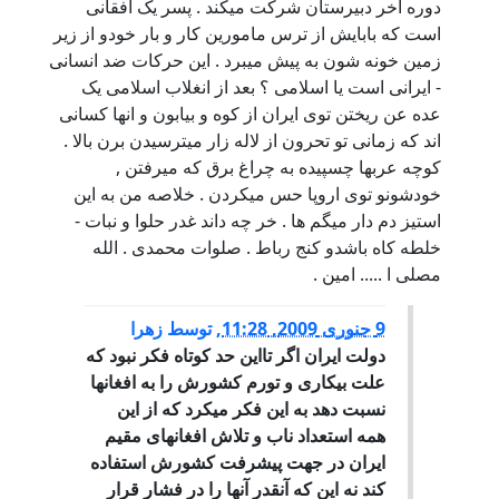
دوره اخر دبیرستان شرکت میکند . پسر یک افقانی
است که بابایش از ترس مامورین کار و بار خودو از زیر
زمین خونه شون به پیش میبرد . این حرکات ضد انسانی
- ایرانی است یا اسلامی ؟ بعد از انغلاب اسلامی یک
عده عن ریختن توی ایران از کوه و بیابون و انها کسانی
اند که زمانی تو تحرون از لاله زار میترسیدن برن بالا .
کوچه عربها چسپیده به چراغ برق که میرفتن ,
خودشونو توی اروپا حس میکردن . خلاصه من به این
استیز دم دار میگم ها . خر چه داند غدر حلوا و نبات -
خلطه کاه باشدو کنج رباط . صلوات محمدی . الله
مصلی ا ..... امین .
9 جنوری 2009, 11:28
,
توسط
زهرا
دولت ایران اگر تااین حد کوتاه فکر نبود که
علت بیکاری و تورم کشورش را به افغانها
نسبت دهد به این فکر میکرد که از این
همه استعداد ناب و تلاش افغانهای مقیم
ایران در جهت پیشرفت کشورش استفاده
کند نه این که آنقدر آنها را در فشار قرار