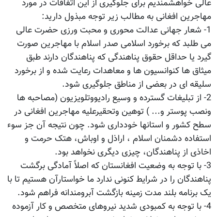
عالی خواهشمندیم برای جلوگیری از این اتفاقات در مورد
مهاجرین افغانی به مطالب زیر توجه مبذول دارید:
1- شعار جهانی عدالت محوری و محبت ورزی حضرت عالی
می طلبد که برخورد اسلامی صدر اسلام با مهاجرین صورت
گیرد یا حداقل حقوق پناهندگی که پناهندگان دارند طبق
میثاق ها کنوانسیون ها و معاهدات رعایت شده و از برخورد
سلیقه ای در بعضی از مناطق جلوگیری شود.
2- از تبلیغات گسترده و وسیع رادیووتلویزیون (مصاحبه ها
ونصب پوستر و... ) توهین وتحقیرعلیه مهاجرین افغانی در
سطح کشور و استانها خودداری شود. چون نتیجه آن جز سوء
استفاده دشمنان اسلام ، اراذل و اوباش، هتک حرمت و
اخاذی از پناهندگان، چیزی دیگری نخواهد بود.
3- با توجه به وضعیت افغانستان که اصلاً آمادگی برگشت
پناهندگان را در شرایط کنونی ندارد ما خواستارآن هستیم تا با
یک برنامه بلند مدت زمینه بازگشت آبرومندانه فراهم شود.
4- با توجه به کمبودی شدید نیروهای متخصص و کار آزموده