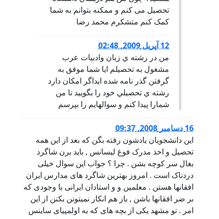
تحصیل می کنم و ممکنه بتوانم به شما
کمک کنم متشکرم محمد رضا
12 آپریل 2009, 02:48
من در رشته ي زبان وادبيات عرب
مشغول به تحصيلم ايا شما موفق به
گرفتن گذر نامه شده ايداگر امكان دارد
رشته ي تحصيلي خود را بگوييد تا من
شمارا پيدا كنم و سوالهايم را بپرسم
16 دسامبر 2008, 09:37
این دانشجویان یادشون رفته بگن که بعد از این همه
تحصیل و اخذ مدرک فوغ لیسانس , باید برن شاگرد
بغال سر کوچه بشن . چرا ؟ جواب این سوال خیلی
دردناک است . امروز بهترین شاگرد های مدارس ایران
افقانها هستن . معلمین و و استادان ایرانی با وجودی که
بر ضر افقانها باشن , باز هم انکار نمیتونن بکنن از این
امر . تو مشهد یکی از بچه های که به اولمپیای ساینس