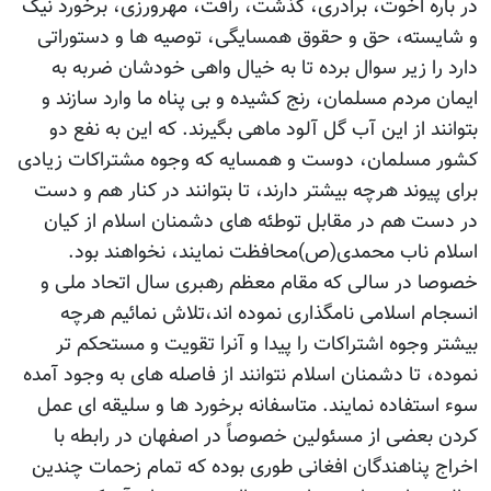
در باره اخوت، برادری، گذشت، رأفت، مهرورزی، برخورد نیک
و شایسته، حق و حقوق همسایگی، توصیه ها و دستوراتی
دارد را زیر سوال برده تا به خیال واهی خودشان ضربه به
ایمان مردم مسلمان، رنج کشیده و بی پناه ما وارد سازند و
بتوانند از این آب گل آلود ماهی بگیرند. که این به نفع دو
کشور مسلمان، دوست و همسایه که وجوه مشتراکات زیادی
برای پیوند هرچه بیشتر دارند، تا بتوانند در کنار هم و دست
در دست هم در مقابل توطئه های دشمنان اسلام از کیان
اسلام ناب محمدی(ص)محافظت نمایند، نخواهند بود.
خصوصا در سالی که مقام معظم رهبری سال اتحاد ملی و
انسجام اسلامی نامگذاری نموده اند،تلاش نمائیم هرچه
بیشتر وجوه اشتراکات را پیدا و آنرا تقویت و مستحکم تر
نموده، تا دشمنان اسلام نتوانند از فاصله های به وجود آمده
سوء استفاده نمایند. متاسفانه برخورد ها و سلیقه ای عمل
کردن بعضی از مسئولین خصوصاً در اصفهان در رابطه با
اخراج پناهندگان افغانی طوری بوده که تمام زحمات چندین