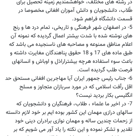
در رشته های مختلف، خواهشمندیم زمینه تحصیل برای
طّلاب، دانشجویان و دانش آموزان افغانی مخصوصا در
قسمت دانشگاه فراهم شود.
5- در اصفهان شهر فرهنگی و تاریخی، تمام درد ها و رنج
های نوشته شده با شدت بیشتر اعمال گردیده که نمونه آن
اعلام مناطق ممنوعه و مصاحبه های ناسنجیده می باشد که
طبق ماده های 17 و 18 حقوق پناهندگان مغایرت داشته و
باعث سوء استفاده هرچه بیشتراراذل و اوباش و انسانهای
فرصت طلب گردیده است.
6- جناب رئیس جمهور ایران آیا مهاجرین افغانی مستحق حد
اقل رأفت اسلامی که در مورد سربازان متجاوز و مسلح
انگلیسی بکار بردید نیست؟
7- در اخیر ما علماء ، طلاب، فرهنگیان و دانشجویان که
سالهای درازی مهمان این کشور بوده ایم بر خود لازم دانسته
از زحمات چندین ساله و مهمان نوازی برادران دینی خود
تقدیر و تشکر نموده و این نکته را یاد آور می شویم که بر