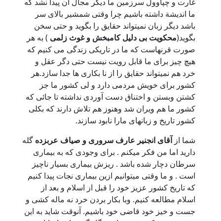
غارت و چپاوول سرزمین ما دیگر مجال آن پیدا نشد که
ما اندیشة داشته باشیم چرا وقتی شمشیر بالای سر
باشد دیگر زبان نمیتواند حقایق را بگوید و حتی سخن
بگوید(
محکویت بی دلیل کامبخش و غوث زلمی
) به هر
صورت قرنهاست که ما در تاریکی زندگی می کنیم که
هیچ چیز برای ما قابل رویت نیست حتی دگر عقل و
خرد هم نمیتواند حقایق را از نا بکاری ها جدا سازد.هر
کشور برای خویش مردمی دارد و لی کشور ما جز
کشتن وبستن و اختناق دست آوردی نداشته تا جائی که
کشور ما هم ویران شد وهنوز هم تلاش دارند که بکلی
کشور تاریخ و زبانهای مارا نابود سازند.
شما از
آقای انجنیر عارف سروری و صیاف عربزده
گله
دارید اما من فکر میکنم . برای وجودی که به بیماری
سرطان دچار شده باشد . ریزش بیماری بسیار ناچیز
است . و ما وقتی میتوانیم ازین بیماری نجات پیدا کنیم
که تاریخ کشور عزیز خود را قبل از اسلام و بعد از
اسلام مطالعه کنیم. وبا بکار بردن خرد نه ماله کشی و
جست و خیز خود قاضی خود باشیم. آنوقت شاید به این