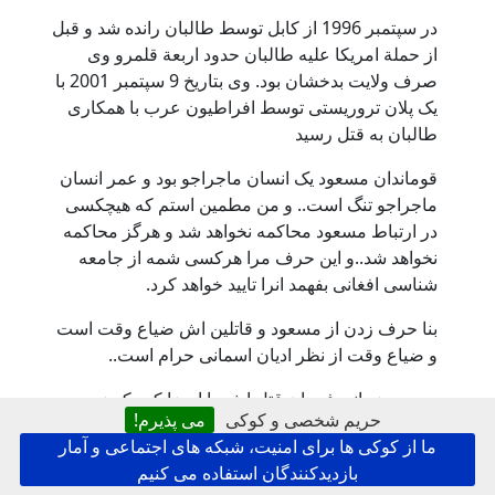
در سپتمبر 1996 از کابل توسط طالبان رانده شد و قبل
از حملة امریکا علیه طالبان حدود اربعة قلمرو وی
صرف ولایت بدخشان بود. وی بتاریخ 9 سپتمبر 2001 با
یک پلان تروریستی توسط افراطیون عرب با همکاری
طالبان به قتل رسید
قوماندان مسعود یک انسان ماجراجو بود و عمر انسان
ماجراجو تنگ است.. و من مطمین استم که هیچکسی
در ارتباط مسعود محاکمه نخواهد شد و هرگز محاکمه
نخواهد شد..و این حرف مرا هرکسی شمه از جامعه
شناسی افغانی بفهمد انرا تایید خواهد کرد.
بنا حرف زدن از مسعود و قاتلین اش ضیاع وقت است
و ضیاع وقت از نظر ادیان اسمانی حرام است..
مسعود زمانی فرمان قتل اش را امضا کرد که زیر
حریم شخصی و کوکی
می پذیرم!
وعده قول اش را با مزاری و دوستم و جناب سیاف زد
ما از کوکی ها برای امنیت، شبکه های اجتماعی و آمار
و با عقب نیشینی به پنجشیر این مقوله یا حدس به یقین
بازدیدکنندگان استفاده می کنیم
مبدل شد..