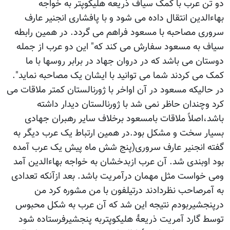
دو تن عرب با کمک سیاف ذریعه هلیکوپتر به خواجه
بهاءالدین انتقال داده می شود و با پافشاری انجنیر عارف
سروری مصاحبه با مسعود فراهم می گردد. در همین رابطه
سیاف به مسعود سفارش می کند که" این دو عرب از جمله
دوستان می باشد که در دروان جهاد در برابر روسها با ما
کمک می کردند شما می توانید با ایشان یک مصاحبه نماید".
در حالیکه مسعود در آن اواخر با ژورنالستان کمتر ملاقات می
کرد وچندان حاظر نمی شد با ژورنالستان دیدار داشته
باشد،اصلاً ملاقات بامسعود برخلاف سایر رهبران جهادی
بسیار سخت و مشکل بود.در همین ارتباط یک عرب دیگر به
گفته انجنیر عارف سروری(پنج شش ماه پیش یک عرب آمده
بود اوبندی شد. آن عرب ازبدخشان به خواجه بهاءالدین آمد
ومی خواست مثل مهمان درآمریت باشد. بعد ازآنکه تعدادی
به آمرصاحب نظردادند درتیلفون با من مشوره کرد من
درپنجشیربودم نتیجه این شد که آن عرب به شکل محبوس
توسط گارد آمریت ذریعۀ هلیکوپتربه پنجشیرفرستاده شود