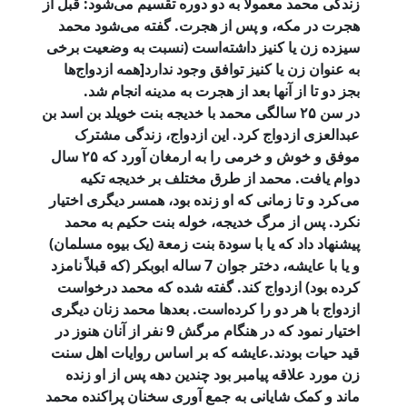
زندگی محمد معمولاً به دو دوره تقسیم می‌شود: قبل از
هجرت در مکه، و پس از هجرت. گفته می‌شود محمد
سیزده زن یا کنیز داشته‌است (نسبت به وضعیت برخی
به عنوان زن یا کنیز توافق وجود ندارد[همه ازدواج‌ها
بجز دو تا از آنها بعد از هجرت به مدینه انجام شد.
در سن ۲۵ سالگی محمد با خدیجه بنت خویلد بن اسد بن
عبدالعزی ازدواج کرد. این ازدواج، زندگی مشترک
موفق و خوش و خرمی را به ارمغان آورد که ۲۵ سال
دوام یافت. محمد از طرق مختلف بر خدیجه تکیه
می‌کرد و تا زمانی که او زنده بود، همسر دیگری اختیار
نکرد. پس از مرگ خدیجه، خوله بنت حکیم به محمد
پیشنهاد داد که یا با سودة بنت زمعة (یک بیوه مسلمان)
و یا با عایشه، دختر جوان 7 ساله ابوبکر (که قبلاً نامزد
کرده بود) ازدواج کند. گفته شده که محمد درخواست
ازدواج با هر دو را کرده‌است. بعدها محمد زنان دیگری
اختیار نمود که در هنگام مرگش 9 نفر از آنان هنوز در
قید حیات بودند.عایشه که بر اساس روایات اهل سنت
زن مورد علاقه پیامبر بود چندین دهه پس از او زنده
ماند و کمک شایانی به جمع آوری سخنان پراکنده محمد