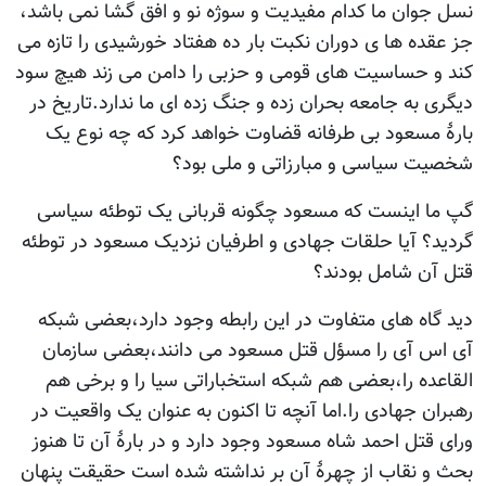
نسل جوان ما کدام مفیدیت و سوژه نو و افق گشا نمی باشد،
جز عقده ها ی دوران نکبت بار ده هفتاد خورشیدی را تازه می
کند و حساسیت های قومی و حزبی را دامن می زند هیچ سود
دیگری به جامعه بحران زده و جنگ زده ای ما ندارد.تاریخ در
بارۀ مسعود بی طرفانه قضاوت خواهد کرد که چه نوع یک
شخصیت سیاسی و مبارزاتی و ملی بود؟
گپ ما اینست که مسعود چگونه قربانی یک توطئه سیاسی
گردید؟ آیا حلقات جهادی و اطرفیان نزدیک مسعود در توطئه
قتل آن شامل بودند؟
دید گاه های متفاوت در این رابطه وجود دارد،بعضی شبکه
آی اس آی را مسؤل قتل مسعود می دانند،بعضی سازمان
القاعده را،بعضی هم شبکه استخباراتی سیا را و برخی هم
رهبران جهادی را.اما آنچه تا اکنون به عنوان یک واقعیت در
ورای قتل احمد شاه مسعود وجود دارد و در بارۀ آن تا هنوز
بحث و نقاب از چهرۀ آن بر نداشته شده است حقیقت پنهان