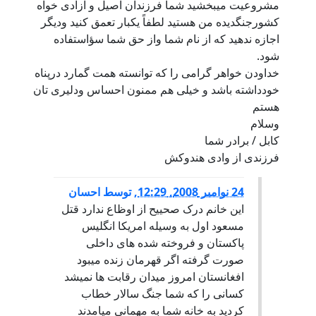
مشروعیت میبخشید شما فرزندان اصیل و آزادی خواه
کشورجنگدیده من هستید لطفاً یکبار تعمق کنید ودیگر
اجازه ندهید که از نام شما واز حق شما سؤاستفاده
شود.
خداودن خواهر گرامی را که توانسته همت گمارد درپناه
خودداشته باشد و خیلی هم ممنون احساس ودلیری تان
هستم
وسلام
کابل / برادر شما
فرزندی از وادی هندوکش
24 نوامبر 2008, 12:29
,
توسط
احسان
اين خانم درک صحييح از اوظاع ندارد قتل
مسعود اول به وسيله امريکا انگليس
پاکستان و فروخته شده های داخلی
صورت گرفته اگر قهرمان زنده ميبود
افغانستان امروز ميدان رقابت ها نميشد
کسانی را که شما جنگ سالار خطاب
کرديد به خانه شما به مهمانی میامدند