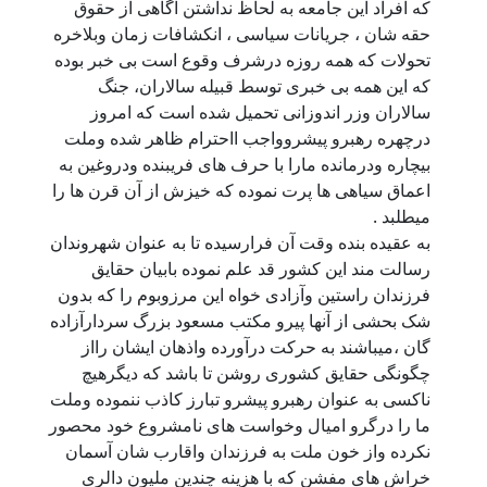
که افراد این جامعه به لحاظ نداشتن آگاهی از حقوق
حقه شان ، جریانات سیاسی ، انکشافات زمان وبلاخره
تحولات که همه روزه درشرف وقوع است بی خبر بوده
که این همه بی خبری توسط قبیله سالاران، جنگ
سالاران وزر اندوزانی تحمیل شده است که امروز
درچهره رهبرو پیشروواجب ااحترام ظاهر شده وملت
بیچاره ودرمانده مارا با حرف های فریبنده ودروغین به
اعماق سیاهی ها پرت نموده که خیزش از آن قرن ها را
میطلبد .
به عقیده بنده وقت آن فرارسیده تا به عنوان شهروندان
رسالت مند این کشور قد علم نموده بابیان حقایق
فرزندان راستین وآزادی خواه این مرزوبوم را که بدون
شک بحشی از آنها پیرو مکتب مسعود بزرگ سردارآزاده
گان ،میباشند به حرکت درآورده واذهان ایشان رااز
چگونگی حقایق کشوری روشن تا باشد که دیگرهیچ
ناکسی به عنوان رهبرو پیشرو تبارز کاذب ننموده وملت
ما را درگرو امیال وخواست های نامشروع خود محصور
نکرده واز خون ملت به فرزندان واقارب شان آسمان
خراش های مفشن که با هزینه چندین ملیون دالری