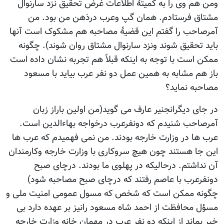
ومن هم وی را به کمیتۀ اطلاعات غرض تحقیق نزد سارنوال
مشتاق فرستادم. همان گپ وعرب درذهن من بود. من
آمرصاحب را گفتم این قضیۀ مصاحبه هم مشکوک است آنها
باید تحقیق شوند ونزد سارنوال مشتاق روان شوند). چگونه
ممکن است با توجه به اینکه قبلاً هم تجربه نشان داده است
باز هم مشابه به همین عمل دو نفر عرب بیاید با مسعود
مصاحبه نماید؟
در جای دیگرانجنیر عارف می گوید(من اولین باراز زبان
آمرصاحب شنیدم که دونفرعرب درخواجه بهاءالدین است.
عرب ها در وزارت خارجه بودند. من نمی فهمیدم که عرب ها
این جا هستند چون هیچ سروکاری با وزارت خارجه وکارمندان
آن نداشتم. درحالیکه در پهلوی ما بودند. درچای صبح
دونفرعرب با عاصم رفتند که درچای صبح مصاحبه شود)
چگونه ممکن است که شخص که مسول عمومی امنیت ملی و
مسؤل محافظت از احمد شاه مسعود رانیز بر عهده دارد بی
خبر بماند از اینکه دو نفر عرب در مهمان خانه وزارت خارجه