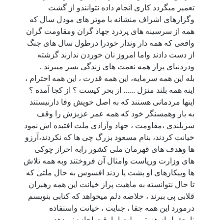
تعمیر میگردد کاری انجام داده نتوانندو از گشت
وگزارهای اشراف منشانه با موتر های مودل سال که
همه از سرسینه های پردرد جهاد گران ومقاومت گران
واقعی که همه دار وندار خودرا درطول سال های جنگ
از دست دادند واما امروز نان خوردن ندارند گزشته
ودردنیای پراز همه نعمت های زندگی بسر میبرند .
بله این همه سرمایه، این همه قدرت ، این همه احترام ،
اینه همه بلند منزل ...... از بحر کیست ؟ از کجا آمده ؟
اینها مردمانی هستند که به اصل خویش وفا دارنیستند
به یار وهمسنگر خود که همه عمر عزیزش را وقف
سربلندی ،مقاومت ، جهاد وآزادی ملت افتیده اش نمود
خیانت کردند، بنام مسعود بزرگ چی ها که نکردند،آرزو
ها وهدف های قهرمان ملی کشور رابه احراز چوکی
های وزارت وریاست وامثال آن فروختند وبه همه تلاش
ها وپیکارهای او پشت پا زدند افسوس به حال ملتی که
تا حال نتوانسته به ماهیت پراز خیانت این همه رهبران
قلابی پی ببرند ، خلاصه دلم میخواهد که کتابی بنویسم
درمورد این همه جفا ، جنایت ، خیانت واستفاده
نامعقول از هستی ملت اماوقت اجازه نمیدهد ......