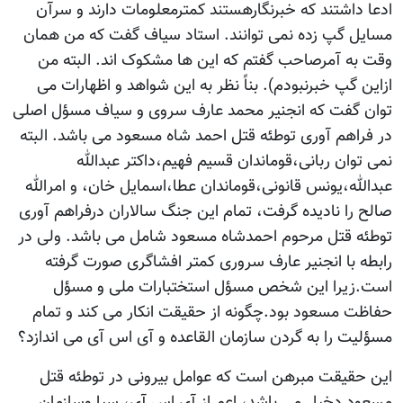
ادعا داشتند که خبرنگارهستند کمترمعلومات دارند و سرآن
مسایل گپ زده نمی توانند. استاد سیاف گفت که من همان
وقت به آمرصاحب گفتم که این ها مشکوک اند. البته من
ازاین گپ خبرنبودم). بناً نظر به این شواهد و اظهارات می
توان گفت که انجنیر محمد عارف سروی و سیاف مسؤل اصلی
در فراهم آوری توطئه قتل احمد شاه مسعود می باشد. البته
نمی توان ربانی،قوماندان قسیم فهیم،داکتر عبدالله
عبدالله،یونس قانونی،قوماندان عطا،اسمایل خان، و امرالله
صالح را نادیده گرفت، تمام این جنگ سالاران درفراهم آوری
توطئه قتل مرحوم احمدشاه مسعود شامل می باشد. ولی در
رابطه با انجنیر عارف سروری کمتر افشاگری صورت گرفته
است.زیرا این شخص مسؤل استختبارات ملی و مسؤل
حفاظت مسعود بود.چگونه از حقیقت انکار می کند و تمام
مسؤلیت را به گردن سازمان القاعده و آی اس آی می اندازد؟
این حقیقت مبرهن است که عوامل بیرونی در توطئه قتل
مسعود دخیل می باشد، اعم از آی اس آی، سیا وسازمان