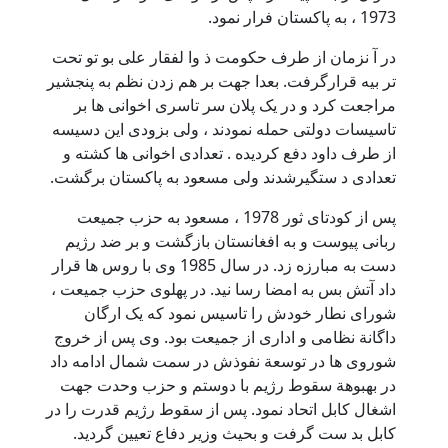
1973 ، به پاکستان فرار نمود.
در آ نزمان از طرف حکومت ذ وا لفقار علی بو تو تحت
تر بیه قرارگرفت. بعدا جهت بر هم زدن نظم به پنجشیر
مراجعت کرد و در یک پلان سر تاسری اخوانی ها بر
تاسیسات دولتی حمله نمودند ، ولی بزودی این دسیسه
از طرف داود دفع کردیده . تعدادی اخوانی ها کشته و
تعدادی د ستگیرشدند ولی مسعود به پاکستان برگشت.
پس از کودتای ثور 1978 ، مسعود به حزب جمیعت
ربانی پیوست و به افغانستان بازگشت و بر ضد رژیم
دست به مبارزه زد. در سال 1985 وی با روس ها قرار
داد آتش بس به امضا رسا نید. در پهلوی حزب جمیعت ،
شورای نطار خودش را تاسیس نمود که یک ارگان
داگانة نظامی و اداری از جمیعت بود. وی پس از خروج
شوروی ها در توسعة نفوذش در سمت شمال ادامه داد
در بهبوهة سقوط رژیم با دوستم و حزب وحدت جهت
اشغال کابل اتحاد نمود. پس از سقوط رژیم قدرت را در
کابل بد ست گرفت و بحیث وزیر دفاع تعیین گردید.