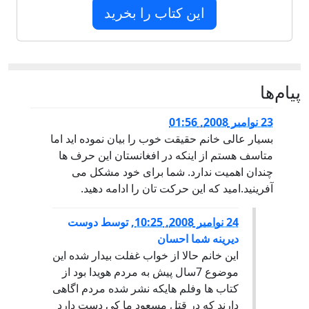
این کتاب را بخرید
پيام‌ها
23 نوامبر 2008, 01:56
بسیار عالی خانم حقیقت خوب را بیان نموده اید اما
متاسف هستم از اینکه در افغانستان این حرف ها
چندان اهمیت ندارد. شما برای خود مشکل می
آفرینید.امید که این حرکت تان را ادامه دهید.
24 نوامبر 2008, 10:25
,
توسط
دوست
ديرينه شما احسان
اين خانم حالا از خواب غفلت بيدار شده اين
موضوع 7سال پيش به مردم هويدا بود از
کتاب ها وفلم هايکه نشر شده مردم اگاهی
دارند که در قتل مسعود ما کی دست دارد