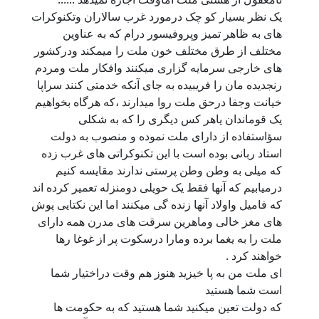
یک نظر بسیار کو چک درمورد غرب سالاران وتکنوکرات
های به ظاهر تمیز وپروفیسور درام که به عناوین
مختلف از طرق مختلف خون ملت را میمکند ودرکشور
های خارجی سرمایه گزاری میکنند وافکار ملت ومردم
رنجدیده مان را فریبیده به جای آنکه خدمتی کنند سراپا
خیانت وجفا درحق ملت روا میدارند ،که هرگاه بخواهیم
یک قوماندان یاهر کس دیگری را که به شکلی
سؤاستفاده از دارای ملت نموده و منصوب به دولت
استاد ربانی بوده است با این تکنوکراتی های غرب زده
که میلی به وطن وطن پرستی ندارند مقایسه کنیم
درمیابیم که آنها فقط یک حویلی دومنزله تعمیر کرده اند
که فامیل واولاد آنها زنده گی میکنند اما این نکتایی پوش
های مغز خالی وماهرین سرقت های مدرن همه دارای
ملت را به یغما برده ومارا درسکوت پر از غوغا رها
خواهند کرد .
ای ملت من به پا خیزید هنوز هم وقت دراختیار شما
است شما هستید
که دولت تعین میکنید شما هستید که به حکومت ها