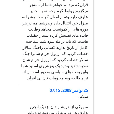
قراریکه ميدانم خواهر شما از نامش
ميگزرم روابط گرم وحسنه با انجنير
عارف دارد وتمام اموال کهنه خانمشرا به
منزل خود انتقال داده وپدرشما هم در هر
دوره های از کمونست مجاهد وطالب
فايده های نصيبش کرده بسيار حقيقت
هاست که بايد بر ملا شود شما شناخت
کامل از تاريخ نداريد کسانی راجنگ سالار
خطاب کرديد که از پول حرام شانرا جنگ
سالار خطاب کرديد که از پول حرام شان
تغذيه شديد وخود يک پنجشيری استيد شما
واين بحث های سياسی به دور است زياد
تر مطالعه وبه معلومات تان بی افزايد
25 نوامبر 2008, 07:15
سلام !
من يکی از خويشاوندان نزديک انجنير
عارف هستم و بنظر من نوشتۀ خواهر