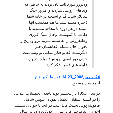
وديروز مورد تاييد تان بودند به خاطر که
وند های روغنی ميزديد و امروز جنگ
ساللار شدند گدام اسلحه در خانه شما
ذخيره ميشد شما ها هم همدست انها
استيد در هر دوره يا مجاهد ميشديد يا
طالب يا کمونست وحال سنگ کرزی
وطنفروش را به سينه ميزنيد برو وتاريخ را
بخوان حال مسله افغانستان چيز
ديگريست که تو فکر ميکنی تو وسياست
خيلی دور استی برو وبافاميلت در باره
فايده های قظيه فکر کنيد
24 نوامبر 2008, 14:23
,
توسط
اکبر ح ج
احمد شاه مسعود
در سال 1953 در پنجشیر تولد یافته ، تحصیلات ابتدائی
را در لیسة استقلال تکمیل نموده ، سپس شامل
فاکولتة پولی تخنیک کابل شد. در انجا با جوانان مسلمان
اخوان ارتباط پیدا کرد. پس از کودتای داود در سال