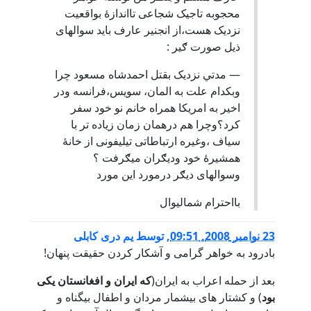
محجوبه تاجیک شجاعی تااندازۀ بواقعيت
نزديک هست،از انجنير عارف بايد سوالهای
ذيل صورت ګير :
— مدتي نزديک بقتل احمدشاه مسعود چرا
وبکدام علت به المان، سويس،فرانسه ودر
اخير به امريکا همراه خانم نو خود سفر
کرد؟وچرا هم درهمان زمان زياده تر با
سياف ،وغيره ارتباطاتی تيليفونی از خانۀ
همشيرۀ خود وديګران ميګرفت ؟
وسوالهای ديګر درمورد اين مورد
بااحترام شماليوال
23 نوامبر 2008, 09:51
,
توسط
یم دری کابلی
بادرود به خواهر گرامی و آشکار کردن حقیقت پنهان!
بعد از حمله اعراب به ایران(
که ایران و افغانستان یکی
بود
) و کشتار های بیشمار مردان و اطفال بیگناه و