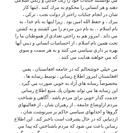
دهند و هر انساني را محكوم به مرك كنند . اينها كار
شان در انجام جنايات راحتر از دولت نجب ، تركي ،
ببرك ، و حفظ الله امين بود . زيرا اينها به نام خدا ، به
نام اسلام ، . به نام دين مردم را مي كشتند و به كشتن
مي داند . امروز هم به راحتي تعدادي از هموطنان ما را
تحت همين نام اسلام ، از احساسات انساني و ديني آنها
بهره بر داري سياسي مي كنند و به هر سمت و سوي
كه مي خواهند هدايت مي كنند .
من خيلي خوشحالم كه در جامعه افغانستان ، يعني
افغانستان امروز اطلاع رساني ، توسط رسانه ها ،
مخصوصاً رسانه هاي آزاد به خوبي صورت مي گيرد .
اين رسانه ها مي تواند بعنوان يك منبع اطلاع رساني
خدمت گذار خوبي براي مردم باشد . آگاهي و شناخت
مردم ازاوضاع جامعه ، از رهبران شان ، از فعاليتهاي
گروها و احذابهاي سياسي حاكم بر سرنوشت شان ،
ازدنيايي كه در حال پشرفت است باخبر كند . اين اطلاع
رساني باعث مي شود كه مردم باشناختي كه پيدا مي
كنند براي سرنوشت خود تصميم درستي بگيرند . مگرنه