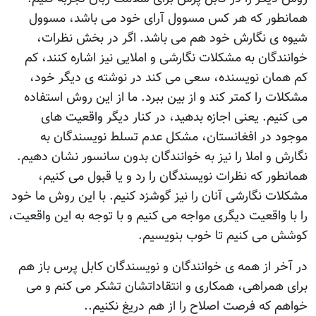
همانطور که هر کس مسوول آرای خود می باشد، مسوول
شيوه ی نگارش خود هم می باشد. اگر در بخش نظرات،
خوانندگان به مشکلات نگارشی و املايی نيز اشاره کنند، کم
کم همان نويسنده، سعی می کند در نوشته ی ديگر خود،
مشکلات را کمتر کند و از بين ببرد. ما از اين روش استفاده
می کنيم. يعنی اجازه بدهيد، در کنار ديگر واقعيت های
موجود در افغانستان، مشکل عدم تسلط نويسندگان به
نگارش و املا را نيز به خوانندگان بدون سانسور نشان دهيم.
همانطور که نظرات نويسندگان را رد و يا قبول می کنيم،
مشکلات نگارشی آنان را نيز گوشزد کنيم. با اين روش ما خود
را با واقعيت ديگری مواجه می کنيم و با توجه به اين واقعيت،
کوشش می کنيم تا خوب بنويسيم.
در آخر از همه ی خوانندگان و نويسندگان کابل پرس باز هم
برای همراهی، همکاری و انتقاداتشان تشکر می کنم و می
خواهم که فرصت اصلاح را از هم دريغ نکنيم..