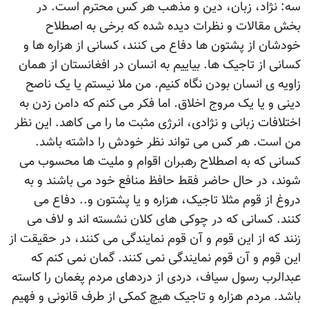
سه: نژاد، زبان، دين و مذهب هر کس محترم است. در
بخش مقالات و نظرات ديده شده که برخی به اصطلاح
خودشان از پشتون ها دفاع می کنند، کسانی از هزاره ها و
کسانی از تاجيک ها. بياييم به انسان در افغانستان از همان
زاويه ی انسان بودن نگاه کنيم. من ملا نيستم يا يک ناصح
دينی و يا يک مروج اخلاق. اما فکر می کنم که دامن زدن به
اختلافات زبانی و نژادی، انرژی مثبت ما را می کاهد. اين نظر
من است. هر کس می تواند نظر خودش را داشته باشد.
کسانی که به اصطلاح رهبران اقوام و مليت ها محسوب می
شوند، در حال حاضر فقط حافظ منافع خود می باشند و به
دروغ از قوم مثلا تاجيک، هزاره و يا پشتون و.. دفاع می
کنند. کسانی که در چوکی های کلان نشسته اند و لاف می
زنند که از اين قوم و آن قوم نمايندگی می کنند، در حقيقت از
اين قوم و آن قوم نمايندگی نمی کنند. گمان نمی کنم که
عبدالرب رسول سياف، دردی از دردهای مردم پغمان را کاسته
باشد. مردم هزاره و تاجيک هيچ کمکی از طرف قانونی و فهيم