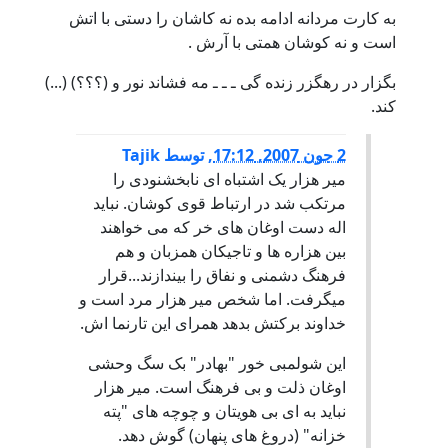
به کارت مردانه ادامه بده نه کاشان را دستى با اتش
است و نه کوشان همتى با آرش .
بگزار در رهگزر زنده گى ـ ـ ـ مه فشاند نور و (؟؟؟) (...)
کند.
2 جون 2007, 17:12
,
توسط
Tajik
میر هزار یک اشتباه ای نابخشنودی را
مرتکب شد در ارتباط قوی کوشان. نباید
اله دست اوغان های خر که می خواهند
بین هزاره ها و تاجیکان همزبان و هم
فرهنگ دشمنی و نفاق را بیندازند...قرار
میگرفت. اما شخص میر هزار مرد است و
خداوند برکتش بدهد همرای این تارنما اش.
این شولمبی خور "بهادر" بک سگ وحشی
اوغان ذلت و بی فرهنگ است. میر هزار
نباید به ای بی هویتان و چوچه های "پته
خزانه" (دروغ های پنهان) گوش دهد.