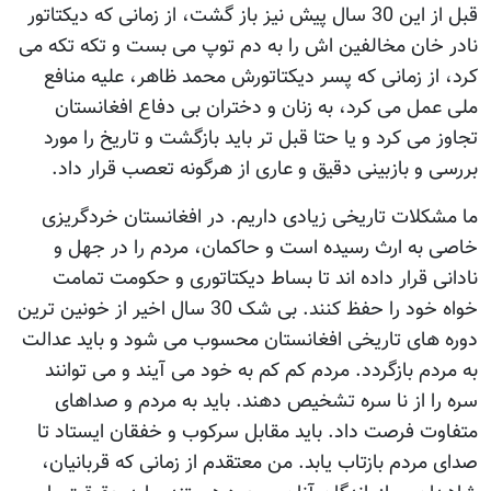
قبل از اين 30 سال پيش نيز باز گشت، از زمانی که ديکتاتور
نادر خان مخالفين اش را به دم توپ می بست و تکه تکه می
کرد، از زمانی که پسر ديکتاتورش محمد ظاهر، عليه منافع
ملی عمل می کرد، به زنان و دختران بی دفاع افغانستان
تجاوز می کرد و يا حتا قبل تر بايد بازگشت و تاريخ را مورد
بررسی و بازبينی دقيق و عاری از هرگونه تعصب قرار داد.
ما مشکلات تاريخی زيادی داريم. در افغانستان خردگريزی
خاصی به ارث رسيده است و حاکمان، مردم را در جهل و
نادانی قرار داده اند تا بساط ديکتاتوری و حکومت تمامت
خواه خود را حفظ کنند. بی شک 30 سال اخير از خونين ترين
دوره های تاريخی افغانستان محسوب می شود و بايد عدالت
به مردم بازگردد. مردم کم کم به خود می آيند و می توانند
سره را از نا سره تشخيص دهند. بايد به مردم و صداهای
متفاوت فرصت داد. بايد مقابل سرکوب و خفقان ايستاد تا
صدای مردم بازتاب يابد. من معتقدم از زمانی که قربانيان،