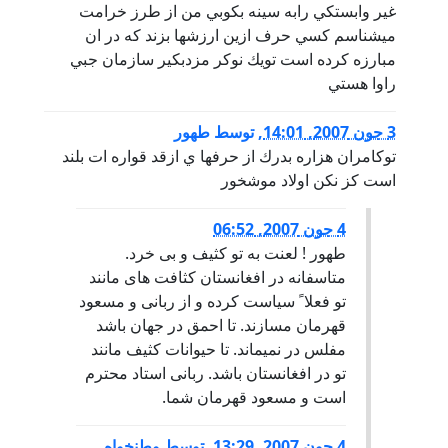
غير وابستكي رابه سينه بكوبي من از طرز خرامت
ميشناسم كسي حرف ازين ارزشها بزند كه در ان
مبارزه كرده است تويك نوكر مزدبكير سازمان جبي
راوا هستي
3 جون 2007, 14:01
,
توسط
طهور
توكامران هزاره بدرك از حرفها ي ازقد قواره ات بلند
است كز نكن اولاد موشخور
4 جون 2007, 06:52
طهور ! لعنت به تو کثیف و بی خرد.
متاسفانه در افغانستان کثافت های مانند
تو فعلا ً سیاست کرده و از ربانی و مسعود
قهرمان مسازند. تا احمق در جهان باشد
مفلس در نمیماند. تا حیوانات کثیف مانند
تو در افغانستان باشد. ربانی استاد محترم
است و مسعود قهرمان شما.
4 جون 2007, 13:29
,
توسط
وطنخواه