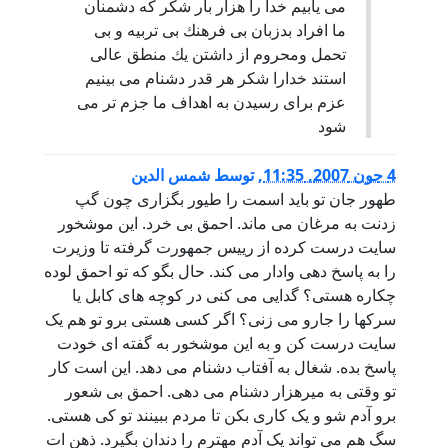
مى يابيم خدا را هزار بار شكر كه دشمنان
ما افراد بدزبان بى فرهنك بى تربيه و بى
تحمل ومحروم از داشتن يك منطق عالى
استند خدارا شكر هر قدر دشنام مى بينيم
عزم براى رسيدن به اهداف ما جزم تر مى
شود
4 جون 2007, 11:35
,
توسط
شمس الدین
طهور جان تو باید اسمت را طیور بگزاری چون گپ
زدنت به مرغان می ماند. احمق بی خرد. این موشخور
سایت درست کرده از رییس جمهورت گرفته تا وزیرت
را به پاسخ دهی وادار می کند. حال بگو که تو احمق لوده
چکاره هستی؟ گدایی می کنی در کوچه های کابل یا
سرکها را جارو می زنی؟ اگر کسی هستی برو تو هم یک
سایت درست کن و به این موشخور به گفته ای خودت
پاسخ بده. شغال به آفتاب دشنام می دهد. این است کار
تو وقتی به میرهزار دشنام می دهی. احمق بی شعور
برو آدم شو و یک کاری بکن تا مردم ببینند تو کی هستی.
سگ هم می تواند یک آدم مهترم را دندان بگیرد. ذهن ات