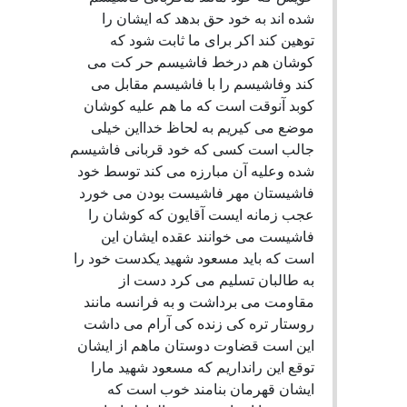
شده اند به خود حق بدهد كه ايشان را
توهين كند اكر براى ما ثابت شود كه
كوشان هم درخط فاشيسم حر كت مى
كند وفاشيسم را با فاشيسم مقابل مى
كوبد آنوقت است كه ما هم عليه كوشان
موضع مى كيريم به لحاظ خدااين خيلى
جالب است كسى كه خود قربانى فاشيسم
شده وعليه آن مبارزه مى كند توسط خود
فاشيستان مهر فاشيست بودن مى خورد
عجب زمانه ايست آقايون كه كوشان را
فاشيست مى خوانند عقده ايشان اين
است كه بايد مسعود شهيد يكدست خود را
به طالبان تسليم مى كرد دست از
مقاومت مى برداشت و به فرانسه مانند
روستار تره كى زنده كى آرام مى داشت
اين است قضاوت دوستان ماهم از ايشان
توقع اين رانداريم كه مسعود شهيد مارا
ايشان قهرمان بنامند خوب است كه