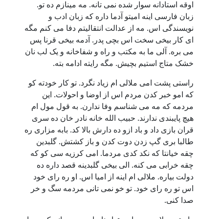
اوقه استادانه سوار شده نمی تانه. مه مینازم ده تو.
زبان فارسی اینه امیتو آدما داره که زبان ادب و
نویسندگی اس. مه از عدالت انتقالیتم دفا می کنم مگه
ای کار بیخی سخت اس بچی پدر. آدمه بیخی قرنا پس
می بره. آلی ما به مکتب و راه و شفاخانه و یک لب نان
خشک متاج استیم بچیش. مگه رایته ادامه بته.
راستی پشت امی ملالی ام زیاد نگرد. تو کار خودته کو
که امو خبر کدن مردم اس از اوضا و احولات. این
مردمه که مه می شناسم وفا ندارن. به قول مول ام
هیچ پایبندی ندارند. حبیب الله خانه نادر خان ده سری
قران بازی داد و باد ازو ده دارش بالا کد. بابه مزاری ره
طالبا بری گپ زدن دوت کدن و باز کشتش. گلبدین
چقه خیانتا که نکد کدی مردما. امی کرزیه سی کو که
چقه خرابی می کنه. الی بیخی گلبدینه قصد داره ده
دولت بیاره. ملالی ام اینه از امیا اس. او ره رای خود
اس تو ره رای خود. تو خو نمی تانی مردمه سگ و خر
صدا کنی.