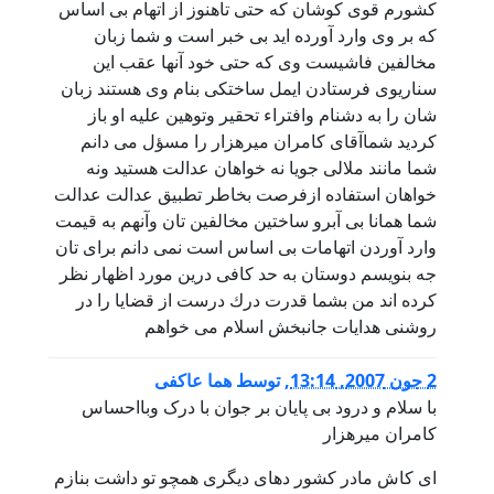
كشورم قوى كوشان كه حتى تاهنوز از اتهام بى اساس
كه بر وى وارد آورده ايد بى خبر است و شما زبان
مخالفين فاشيست وى كه حتى خود آنها عقب اين
سناريوى فرستادن ايمل ساختكى بنام وى هستند زبان
شان را به دشنام وافتراء تحقير وتوهين عليه او باز
كرديد شماآقاى كامران ميرهزار را مسؤل مى دانم
شما مانند ملالى جويا نه خواهان عدالت هستيد ونه
خواهان استفاده ازفرصت بخاطر تطبيق عدالت عدالت
شما همانا بى آبرو ساختين مخالفين تان وآنهم به قيمت
وارد آوردن اتهامات بى اساس است نمى دانم براى تان
جه بنويسم دوستان به حد كافى درين مورد اظهار نظر
كرده اند من بشما قدرت درك درست از قضايا را در
روشنى هدايات جانبخش اسلام مى خواهم
2 جون 2007, 13:14
,
توسط
هما عاکفى
با سلام و درود بى پايان بر جوان با درک وبااحساس
کامران ميرهزار
اى کاش مادر کشور دهاى ديگرى همچو تو داشت بنازم