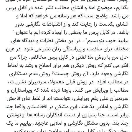
بگذارم، موضوع املا و انشای مطالب نشر شده در کابل پرس
می باشد. واضح است که هر رسانه می خواهد که املا و
انشای يکدست را رعايت کند و از اشتباهات نگارشی بدور
باشد. در کابل پرس ما بخشی را ايجاد کرده ايم با عنوان "
بياييد خوب بنويسيم" . در اين بخش نظرات و ديدگاه های
مختلف برای سلامت و پيراستگی زبان نشر می شود. در عين
حال من با روش ملا لغتی در کابل پرس مخالفم. چرا؟ من
فکر می کنم که روش ديگری هم برای اصلاح و رشد به لحاظ
نگارشی وجود دارد. آن روش چيست؟ روش عدم دستکاری
در مطالب افراد. در روش قبلی معمولا، سردبيران نشريات،
مطالب را ويرايش می کنند. بارها ديده شده که ويراستاران و
سردبيران علی رغم ويرايش، نتوانسته اند از غلط های فاحش
نگارشی و املايی بکاهند. اين مشکل در افغانستان واقعا چند
برابر است. حتا بسياری از دست اندکاران رسانه ها از نوشتن
چند بند، بدون مشکل نگارشی و املايی عاجزند. بياييم ما يک
روش ديگر را در کابل پرس برای سلامت زبان تجربه کنيم.