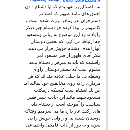
من اصلا اين رانفهميدم كه آيا دشنام دادن
احمق هاى مانند طهور كه اصلا در
دسترخوان بدر ومادر بزرك نشده است و
كامبيوتر را بيدا كرده جز دشنام جيز ديكر
را ياد ندارد اين موضوع به ربانى ومسعود
جه ارتباط مى كيرد كه بعضى دوستان
آنهارا هدف دشنام خويش قرار مى دهند
مكر آقاى طهور از قبر مسعود امر
راشنيده كه بايد به ميرهزار دشنام بدهد
معلوم است كه بيشتر دوستان راواي
وشعله يى ما خيلى علاقه مند اند كه هر
مردارى را به روى مخالفين خود بمالند اما
اين يك اشتباه است كسيكه درمكتب
مسعود شهيد مانند اين جانب حقير فقير
سياست را آموخته است از دشنام دادن
هاى ركيك عار دارد ما مى شرميم وقتاكه
دوستان شعله يى و راوايى خويش را بى
سويه و به دور از آداب فاميلى واجتماعى