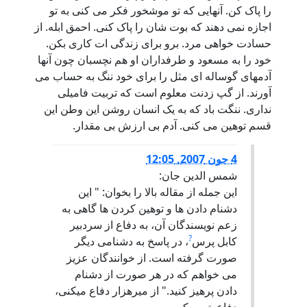
را پاک کن. آنهایی که تو موشخور فکر می کنی به تو
اجازه نمی دهند که بوت شان را پاک کنی. احمق ابله. از
حسادت خواهی مرد. برو برای زندگی ات کاری بکن.
خود را به مسعود و طرفداران او هم نچسبان چون آنها
آدمهای گوساله ای مثل را برای خود ننگ به حساب می
آورند. از گپ زدنت معلوم است که تربیت فامیلی
نداری. ننگت باد که به یک انسان روشن این وطن این
قسم توهین می کنی. آدم بی ارزش بی مقدار.
4 جون 2007, 12:05
شمس الدين جان:
اين جمله از مقاله بالا را بخوان: " اين
دشنام دادن ها و توهين کردن ها گاهی به
زعم نويسندگان آن، به دفاع از سردبير
?
کابل پرس
، در پاسخ به دشنامی ديگر
صورت گرفته است. از خوانندگان عزيز
می خواهم که در هر صورت از دشنام
دادن پرهيز کنيد." از ميرهزار دفاع میکنی،
دفاع خوب کن.