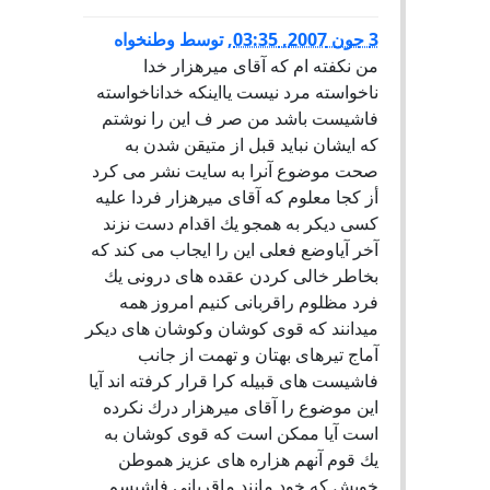
3 جون 2007, 03:35
,
توسط
وطنخواه
من نكفته ام كه آقاى ميرهزار خدا
ناخواسته مرد نيست يااينكه خداناخواسته
فاشيست باشد من صر ف اين را نوشتم
كه ايشان نبايد قبل از متيقن شدن به
صحت موضوع آنرا به سايت نشر مى كرد
أز كجا معلوم كه آقاى ميرهزار فردا عليه
كسى ديكر به همجو يك اقدام دست نزند
آخر آياوضع فعلى اين را ايجاب مى كند كه
بخاطر خالى كردن عقده هاى درونى يك
فرد مظلوم راقربانى كنيم امروز همه
ميدانند كه قوى كوشان وكوشان هاى ديكر
آماج تيرهاى بهتان و تهمت از جانب
فاشيست هاى قبيله كرا قرار كرفته اند آيا
اين موضوع را آقاى ميرهزار درك نكرده
است آيا ممكن است كه قوى كوشان به
يك قوم آنهم هزاره هاى عزيز هموطن
خويش كه خود مانند ماقربانى فاشيسم