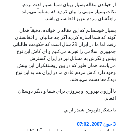
از خواندن مقاله بسيار زيباي شما بسيار لذت بردم.
نكات بسيار مهمي را بيان كرديد كه مسلماً مي‌تواند
راهگشاي مردم عزيز افغانستان باشد.
بسيار خوشحالم كه اين مقاله را خواندم. دقيقاً همان
گونه كه شما اشاره كرديد اگر چه طالبان از افغانستان
رفت اما ما در ايران 29 سال است كه حكومت طالباني
جمهوري اسلامي را تجربه مي‌كنيم و اي كاش اين نوع
بينش و نگرش به مسائل نيز در ايران گسترش
مي‌يافت. همان طور كه در بين روشنفكران اين بينش
وجود دارد كاش مردم عادي ما در ايران هم به اين نوع
ديدگاه‌ها دست مي‌يافتند.
با آرزوي بهروزي و پيروزي براي شما و ديگر دوستان
افغاني‌
با تشكر داريوش شيذر اراني
3 جون 2007, 07:02
باسلام خدت محترم مديرمسئول سايت آزاد كابل پرس