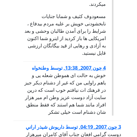
میکردند.
مسعودوف کثیف و شمابا جنایات
نابخشودنی خویش بر علیه مردم بیدفاع ،
شرایط را برای آمدن طالبان وحشی و بعد
امریکایی ها باز کردید از اینرو شما اکنون
به آزادی و رهایی از قید بیگانگان ارزشی
قایل نیستید.
4 جون 2007, 13:38
,
توسط
وطنخواه
خوش به حالت اى هموطن شعله يى و
ياهم راوايى من كه غير از دشنام ديكر جيز
در فرهنك ات نيافتم خوب است كه درين
سايت آزاد دوست عزيز وطن ام مير هزار
افراد مانند شما هم استند كه فقط منطق
شان دشنام است خيلى تشكر
3 جون 2007, 04:19
,
توسط
داريوش شيذر اراني
دوست گرامي افغان جناب آقاي كامران ميرهزار