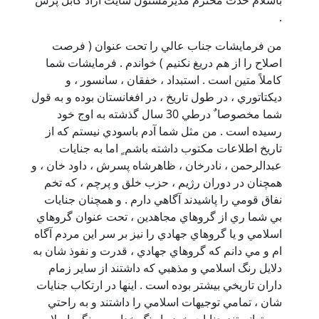
.
من فرمايشات جناب عالي را تحت عنوان ( فرصت
اصلاح را از هم دريغ نكنيم ) خواندم . فرمايشات شما
كاملاً متين است . استبداد ، خفقان ، سانسور ، و
ديكتاتوري ، در طول تاريخ ، در افغانستان بوده و به قول
شما مخصوصا ٌ‌ درطي 30 سال گذشته به اوج خود
رسيده است . من مثل شما آدم باسودي نيستم كه از
تاريخ اطلاعات مكتوب داشته باشم ٍ اما به جنايات
عبدالرحمن ، نادرخان ، ظاهرشاه پسرش ، داود خان ، و
همچنان در دوران رژيم ، حزب خلق و پرچم ، كه تخم
نفاق قومي را پاشيدند آگاهي دارم . و همچنان جنايات
بي شما ري از گروهاي مجاهدين ، تحت عنوان گروهاي
اسلامي و يا گروهاي جهادي را نيز بر سر اين مردم آگاه
ام و مي دانم كه گروهاي جهادي ، قدرت و نفوذ شان به
دلايل رنگ اسلامي و مذهبي كه داشتند از ساير زمام
داران تاريخي بيشتر بوده است . اينها در ارتكاب جنايات
شان ، تمامي توجيهات اسلامي را داشتند و به راحتي
مي توانستند جنايات خود را رنگ خدايي و رنگي اسلامي