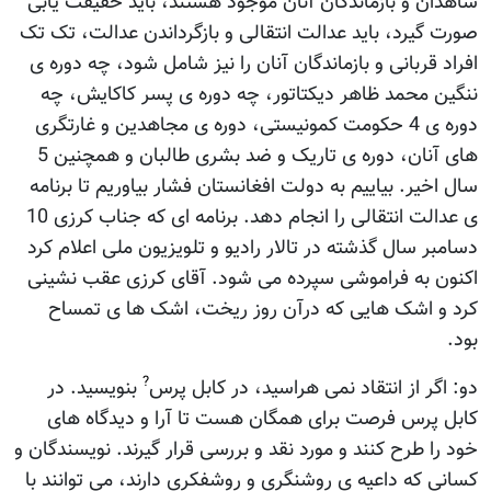
شاهدان و بازماندگان آنان موجود هستند، بايد حقيقت يابی
صورت گيرد، بايد عدالت انتقالی و بازگرداندن عدالت، تک تک
افراد قربانی و بازماندگان آنان را نيز شامل شود، چه دوره ی
ننگين محمد ظاهر ديکتاتور، چه دوره ی پسر کاکايش، چه
دوره ی 4 حکومت کمونيستی، دوره ی مجاهدين و غارتگری
های آنان، دوره ی تاريک و ضد بشری طالبان و همچنين 5
سال اخير. بياييم به دولت افغانستان فشار بياوريم تا برنامه
ی عدالت انتقالی را انجام دهد. برنامه ای که جناب کرزی 10
دسامبر سال گذشته در تالار راديو و تلويزيون ملی اعلام کرد
اکنون به فراموشی سپرده می شود. آقای کرزی عقب نشينی
کرد و اشک هايی که درآن روز ريخت، اشک ها ی تمساح
بود.
?
دو: اگر از انتقاد نمی هراسيد، در کابل پرس
بنويسيد. در
کابل پرس فرصت برای همگان هست تا آرا و ديدگاه های
خود را طرح کنند و مورد نقد و بررسی قرار گيرند. نويسندگان و
کسانی که داعيه ی روشنگری و روشفکری دارند، می توانند با