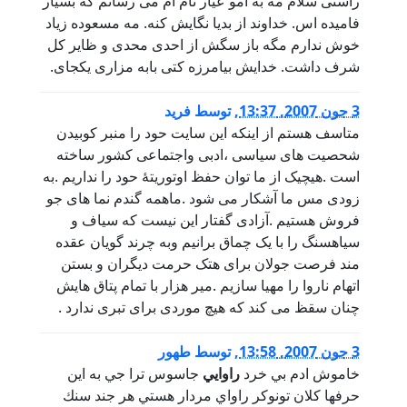
راستی سلام مه به امو عیار نام ام می رسانم که بسیار
فامیده اس. خداوند از بدیا نگایش کنه. مه مسعوده زیاد
خوش ندارم مگه باز سگش از احدی محدی و ظایر کل
شرف داشت. خدایش بیامرزه کتی بابه مزاری یکجای.
3 جون 2007, 13:37
,
توسط
فرید
متاسف هستم از اینکه این سایت حود را منبر کوبیدن
شحصیت های سیاسی ،ادبی واجتماعی کشور ساخته
است .هیچیک از ما توان حفظ اوتوریتۀ حود را نداریم .به
زودی مس ما آشکار می شود .ماهمه گندم نما های جو
فروش هستیم .آزادی گفتار این نیست که سیاف و
سیاهسنگ را با یک چماق برانیم وبه چرند گویان عقده
مند فرصت جولان برای هتک حرمت دیگران و بستن
اتهام ناروا را مهیا سازیم .میر هزار با تمام پتاق هایش
چنان سقظ می کند که هیچ موردی برای تبری ندارد .
3 جون 2007, 13:58
,
توسط
طهور
خاموش ادم بي خرد
راوايي
جاسوس ترا جي به اين
حرفها كلان تونوكر راواي مردار هستي هر جند سنك