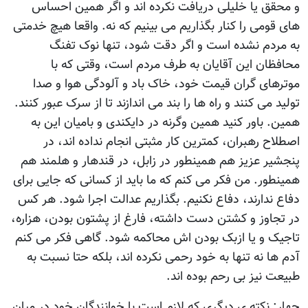
و محقق يا خليلی دريافت نکرده اند و اگر همين احساس
های قومی را کنار بگذاريم می بينيم که نه. واقعا هيچ خدمتی
به مردم نشده است و اگر دقت شود، تنها نوک تفنگ
محافظان اين آقايان به طرف مردم است، وقتی که با
موترهای گران قيمت خود، خاک باد و آلودگی هوا و صدا
توليد می کنند و راه ها را بند می اندازند تا از سرک عبور کنند.
همين. باور کنيد همين وگرنه در دايکندی و باميان اين به
اصطلاح رهبران، کمترين کار مثبتی انجام نداده اند، در
پنجشير عزيز هم همينطور در زابل، در قندهار و هلمند هم
همينطور. من فکر می کنم که ما بايد از کسانی که جايی برای
دفاع ندارند، دفاع نکنيم. بگذاريم عدالت اجرا شود. هر کس
در تجاوز و کشتن دست داشته، فارغ از پشتون بودن، هزاره،
تاجيک و يا ازبک بودن اش محاکمه شود. گاهی فکر می کنم
آدم ها نه تنها به خود رحمی نکرده اند، بلکه حتا نسبت به
طبيعت نيز بی رحم بوده اند.
چهار: نکته ی ديگری که لازم است با خوانندگان خود در ميان