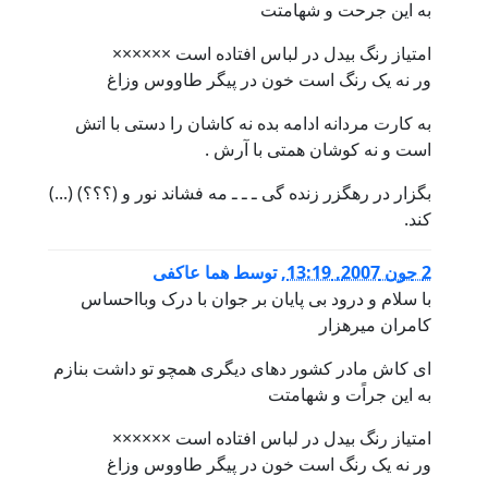
به اين جرحت و شهامتت
امتياز رنگ بيدل در لباس افتاده است ××××××
ور نه يک رنگ است خون در پيگر طاووس وزاغ
به کارت مردانه ادامه بده نه کاشان را دستى با اتش
است و نه کوشان همتى با آرش .
بگزار در رهگزر زنده گى ـ ـ ـ مه فشاند نور و (؟؟؟) (...)
کند.
2 جون 2007, 13:19
,
توسط
هما عاکفى
با سلام و درود بى پايان بر جوان با درک وبااحساس
کامران ميرهزار
اى کاش مادر کشور دهاى ديگرى همچو تو داشت بنازم
به اين جراًت و شهامتت
امتياز رنگ بيدل در لباس افتاده است ××××××
ور نه يک رنگ است خون در پيگر طاووس وزاغ