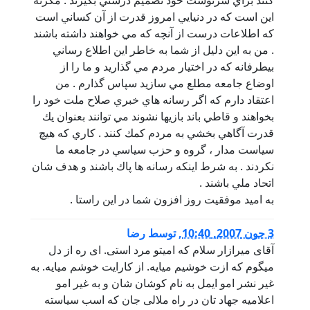
اين است كه در دنيايي امروز قدرت از آن كساني است
كه اطلاعات درست از آنچه كه مي خواهند داشته باشند
. من به اين دليل از شما به خاطر اين اطلاع رساني
بيطرفانه كه در اختيار مردم مي گذاريد و ما را از
اوضاع جامعه مطلع مي سازيد سپاس گذارم . من
اعتقاد دارم كه اگر رسانه هاي خبري صلاح ملت خود را
بخواهند و قاطي باند بازيها نشوند مي توانند بعنوان يك
قدرت آگاهي بخشي به مردم كمك كنند . كاري كه هيچ
سياست مدار ، گروه و حزب سياسي در جامعه ما
نكردند . به شرط اينكه رسانه ها پاك باشند و هدف شان
اتحاد ملي باشند .
به اميد موفقيت روز افزون شما در اين راستا .
3 جون 2007, 10:40
,
توسط
رضا
آقای میرازار سلام که امیتو مرد استی. ای ره از دل
میگوم که ازت خوشیم میایه. از کارایت خوشم میایه. به
غیر نشر امو ایمل به نام کوشان شان و به غیر امو
اعلامیه جهاد تان در راه ملالی جان که اسب سیاسته