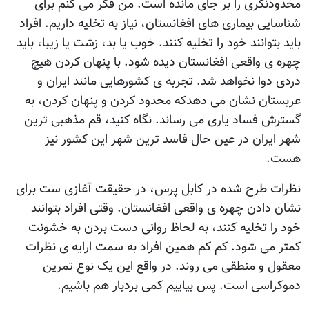
محدودنگری را بر جای مانده است. من فکر می کنم برای
شناسايی بيماری های افغانستان، نياز به تخليه داريم. افراد
بايد بتوانند خود را تخليه کنند. خوب يا بد، زشت يا زيبا، بايد
چهره ی واقعی افغانستان ديده شود. با پنهان کردن هيچ
دردی دوا نخواهد شد. تجربه ی کشورهايی مانند ايران و
عربستان نشان می دهدکه محدود کردن و پنهان کردن، به
گسترش فساد ياری می رساند. نگاه کنيد، قم مذهبی ترين
شهر ايران در عين حال فاسد ترين شهر اين کشور نيز
هست.
نظرات طرح شده در کابل پرس، در حقيقت آغازی ست برای
نشان دادن چهره ی واقعی افغانستان. وقتی افراد بتوانند
خود را تخليه کنند، به لحاظ روانی دست بردن به خشونت
کمتر می شود. کم کم همين افراد به سمت ارايه ی نظرات
معقول و منطقی می روند. در واقع اين يک نوع تمرين
دموکراسی است. پس بياييم کمی بردبار هم باشيم.