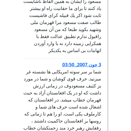
مسعود را ايشان به همين الفاظ ناشايست
ياد كنند تا براى ما حقانيت راه او بيشتر
ثابت شود اكر يك قبيله كراى فاشيست
طالب صفت مسعود مرا قهرمان ملى
وشهيد بكويد طبعا كه من آن مسعود
راقبول ندارم تطبيق عدالت فقط با
همكرايى زمينه دارد نه با وارد آوردن
اتهامات بى اساس به يكديكر
3 جون 2007, 03:50
شما بر سر سوته امریکایی ها نشسته غر
میزنید. حرف قوی کوشان و شما در مورد
بز کثیف مسعودوف در زمانی ارزش
داشت که او در یک افغانستان آزاد به حیث
قهرمان خطاب میشد. در افغانستان که
اشغال شده است حرف های شما و
کارملوف یکی است. او را هم تا زمانی که
روسها بر افغانستان حاکمیت داشتند ،
رفقایش رهبر خرد مند زحمتکشان خطاب