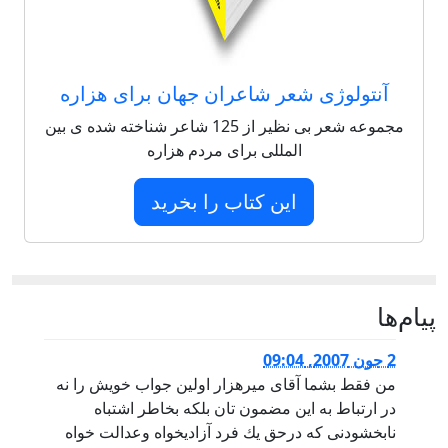
آنتولوژی شعر شاعران جهان برای هزاره
مجموعه شعر بی نظیر از 125 شاعر شناخته شده ی بین
المللی برای مردم هزاره
این کتاب را بخرید
پيام‌ها
2 جون 2007, 09:04
من فقط بشما آقاى ميرهزار اولين جواب خويش را نه
در ارتباط به اين مضمون تان بلكه بخاطر اشتباه
نابخشودنى كه درحق يك فرد آزاديخواه وعدالت خواه