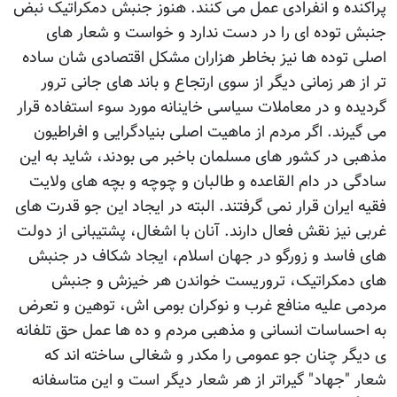
پراکنده و انفرادی عمل می کنند. هنوز جنبش دمکراتیک نبض
جنبش توده ای را در دست ندارد و خواست و شعار های
اصلی توده ها نیز بخاطر هزاران مشکل اقتصادی شان ساده
تر از هر زمانی دیگر از سوی ارتجاع و باند های جانی ترور
گردیده و در معاملات سیاسی خاینانه مورد سوء استفاده قرار
می گیرند. اگر مردم از ماهیت اصلی بنیادگرایی و افراطیون
مذهبی در کشور های مسلمان باخبر می بودند، شاید به این
سادگی در دام القاعده و طالبان و چوچه و بچه های ولایت
فقیه ایران قرار نمی گرفتند. البته در ایجاد این جو قدرت های
غربی نیز نقش فعال دارند. آنان با اشغال، پشتیبانی از دولت
های فاسد و زورگو در جهان اسلام، ایجاد شکاف در جنبش
های دمکراتیک، تروریست خواندن هر خیزش و جنبش
مردمی علیه منافع غرب و نوکران بومی اش، توهین و تعرض
به احساسات انسانی و مذهبی مردم و ده ها عمل حق تلفانه
ی دیگر چنان جو عمومی را مکدر و شغالی ساخته اند که
شعار "جهاد" گیراتر از هر شعار دیگر است و این متاسفانه