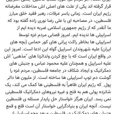
قرار گرفته اند یکی از علت های اصلی اش مداخلات مغرضانه
رژیم ایران است. زمانی یاسر عرفات، رهبر فقید خلق مبارز
فلسطین، در مصاحبه ای با علی رضا نوری زاده گفته بود که
ما آنقدر که از رژیم جمهوری اسلامی ضربه دیده ایم از
اسراییلی ها ندیده ایم. امروز قصابی مردم غزه توسط
اسراییلی ها بخاطر راکت پرانی های کور حماس (بچه های
ایران) علیه شهروندان اسراییل گواه این ادعا است. امروز این
در واقع ایران است که با چغ کردن ولدالزنا های "مذهبی" اش
علیه اسراییل و همچنان علیه محمود عباس و جنبش های
دمکراتیک و ایجاد شکاف در جامعه فلسطین، مردم غزه را
گوشت دم توپ اسراییلی ها ساخته است. از ملیون ها دالر
پول ِ که رژیم ایران ظاهراً به فلسطینی ها کمک می کند، یک
شانزده پولی هم به فتح و غیره نیروهای دمکراتیک فلسطینی
نمی رسد. ایران هرگز خواستار حل پایدار مسئله ی فلسطین
نیست. آنچه ایران و بنیادگرایی خواستار آن است قلع و قمع
جنبش های دمکراتیک در فلسطین و بعد محو اسراییل از