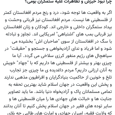
چرا نبود خیزش و تظاهرات علیه ستمگران بومی؟
اگر به واقعیت ها توجه شود، درد و رنج مردم افغانستان کمتر
از فلسطینی ها نیست. مردم افغانستان نیز قربانی وحشت و
بیداد ستمگران داخلی و خارجی اند. کودکان و زنان افغانستان
نیز قربانی بمب های "اشتباهی" امریکایی اند. تجاوز و تبادله
با سگ در افغانستان از سوی "صاحبان اش" بخشیده می
شود و اما فریاد و ندای آزادیخواهی و جستجو و "حقیقت" در
سیاهچال های رژیم منفور کرزی سلاخی می گردد. آیا ما
چیزی بهتر و بیشتر از فلسطینی ها داریم که با "جهاد" خویش
به آنان ارزانی داریم؟ مردم داغدیده ی ما چیزی جز تجارب
تلخ و خونین از حاکمیت بنیادگرایان و افراطیون مذهبی ندارند
و پخش این واقعیت در جهان اسلام شاید بهترین تحفه به
تمامی مسلمانان پاک و آزادیخواه دنیا باشد. ما باید تصاویر
جنایت ها و خباثت های جهادی ها را میان فلسطینی ها و
سایر توده های فقیر در جهان اسلام پخش کنیم تا آنان بدانند
که ولایت فقیه، امیران جهادی و امارت های طالبی چه بلای