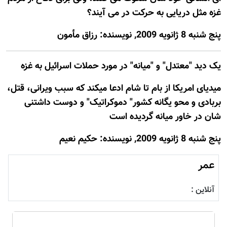
غزه مثل دریایی به حرکت در می آیند؟
پنج شنبه 8 ژانويه 2009, نويسنده: رزاق مأمون
یک دید "معتدل" و "میانه" در مورد حملات اسرائیل به غزه
میدیای امریکا از بام تا شام ادعا میکند که سبب ویرانی، قتل،
بربادی و محو یگانه کشور" دموکراتیک" و دوست داشتنی
شان در خاور میانه گردیده است
پنج شنبه 8 ژانويه 2009, نويسنده: حکيم نعيم
عمر
آنلاین :