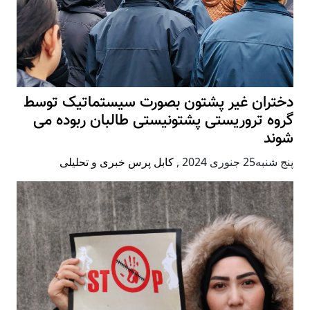
دختران غیر پشتون بصورت سیستماتیک توسط
گروه تروریستی پشتونیستی طالبان ربوده می
شوند
پنج شنبه25 جنوری 2024
,
کابل پرس خبری و تحلیلی