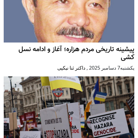
پيشينه تاريخی مردم هزاره؛ آغاز و ادامه نسل
کشی
يكشنبه7 دسامبر 2025
,
داکتر ثنا نیکپی