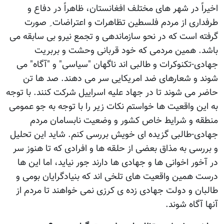
اخیراً در شهر های مختلف افغانستان، ظاهراً در دفاع و
طرفداری از مردم فلسطین تظاهرات و اعتراضات ِ صورت
گرفته است که در نحو سازماندهی و تجمع نیرو بی سابقه می
باشد. همین مردمی که خود قربانی وحشت و بربریت
جهادی-تکنوکرات و طالبی اند ناگهان "سیاسی" و "آگاه" می
شوند و شعارهای ضد امریکایی سر می دهند. صد ها تن
حاضر می شوند تا در جهاد علیه اسراییل شرکت کنند. با توجه
به این واقعیت ها خواستم نکات زیر را با توجه به جو عمومی
منطقه و شرایط خاص کشور و وضعیت نابسامان مردم
جهادی-طالبی گزیده ای خویش بررسی کنم. شاید این تحلیل
و بررسی به مذاق بعضی از حلقه ها و افرادی که تا هنوز سر
در آخور اخوانی ها و جهادی ها دارند جور نیاید، اما این ها
درست همین واقعیت های تلخی اند که بنیادگرایان بومی و
طالبان و دولت جهادی زده ی کرزی نمی خواهند تا مردم از
آنها آگاه شوند.