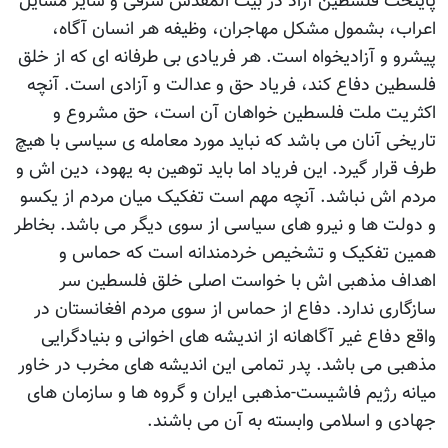
پایتخت فلسطین آزاد در بیت المقدس شرقی و سایر مسایل
اعراب، بشمول مشکل مهاجران، وظیفه هر انسان آگاه،
پیشرو و آزادیخواه است. هر فریادی بی طرفانه ای که از خلق
فلسطین دفاع کند، فریاد حق و عدالت و آزادی است. آنچه
اکثریت ملت فلسطین خواهان آن است، حق مشروع و
تاریخی آنان می باشد که نباید مورد معامله ی سیاسی با هیچ
طرف قرار گیرد. این فریاد اما باید توهین به یهود، دین اش و
مردم اش نباشد. آنچه مهم است تفکیک میان مردم از یکسو
و دولت ها و نیرو های سیاسی از سوی دیگر می باشد. بخاطر
همین تفکیک و تشخیص خردمندانه است که حماس و
اهداف مذهبی اش با خواست اصلی خلق فلسطین سر
سازگاری ندارد. دفاع از حماس از سوی مردم افغانستان در
واقع دفاع غیر آگاهانه از اندیشه های اخوانی و بنیادگرایی
مذهبی می باشد. پدر تمامی این اندیشه های مخرب در خاور
میانه رژیم فاشیست-مذهبی ایران و گروه ها و سازمان های
جهادی و اسلامی وابسته به آن می باشند.