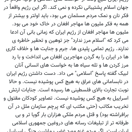
جهان اسلام پشتیبانی نکرده و نمی کند. اگر این رژیم واقعاً در
فکر نان و نمک مردم مسلمان می بود، باید اولتر و بیشتر از
همه به فکر ملیون ها مهاجر افغان در خاک خود می بود.
ملیون ها مهاجر افغان از رژیم ایران که زمانی بانی آن ادعا
می کرد که "اسلام مرز ندارد" جز توهین و تحقیر خاطره ی
ندارند. رژیم تمامی پلیدی ها، جرم و جنایت ها و خلاف کاری
ها در ایران را به گردن مهاجرین افغان می انداخت و با رد
مرز کردن ها و تله سیاه ها به خواست های انسانی آنان
لبیک گفته پاسخ "اسلامی" می داد. دست داشتن رژیم ایران
در نابسامانی های عراق به هیچ کس پوشیده نیست. و حالا
نوبت تجارت بالای فلسطینی ها رسیده است. جنایات ارتش
اسراییل به هیچ کس پوشیده نیست. تصاویر کودکان مقتول و
تخریب مکاتب (حتی مکتب ای که پرچم سازمان ملل در آن
برافراشته بود) و قتل مردم ملکی هزاران بار گویا تر و بی
طرفانه تر از تبلیغات رسانه های دروغین جمهوری اسلامی
ایران است. اگر مردم غزه مورد غضب ماشین جنگی اسراییل