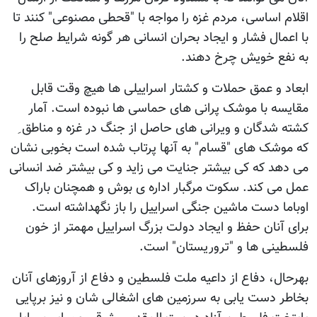
اقلام اساسی، مردم غزه را مواجه با "قحطی مصنوعی" کنند تا
با اعمال فشار و ایجاد بحران انسانی هر گونه شرایط صلح را
به نفع خویش چرخ دهند.
ابعاد و عمق حملات و کشتار اسراییلی ها هیچ وقت قابل
مقایسه با موشک پرانی های حماسی ها نبوده است. آمار
کشته شدگان و ویرانی های حاصل از جنگ در غزه و مناطق ِ
که موشک های "قسام" به آنها پرتاب شده است بخوبی نشان
می دهد که کی بیشتر جنایت می زاید و کی بیشتر ضد انسانی
عمل می کند. سکوت مرگبار اداره ی بوش و همچنان باراک
اوباما دست ماشین جنگی اسراییل را باز نگهداشته است.
برای آنان حفظ و ایجاد دولت بزرگ اسراییل مهمتر از خون
فلسطینی ها و "تروریستان" است.
بهرحال، دفاع از داعیه ملت فلسطین و دفاع از آروزهای آنان
بخاطر دست یابی به سرزمین های اشغالی شان و نیز برپایی