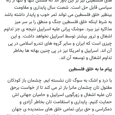
های فلسطینی نیز بر این باور اند که مشکل تنها و تنها از راه
سیاسی قابل حل است. شصت سال پایداری و مقاومت
بینظیر خلق فلسطین می تواند ثمر خوب و پایدار داشته باشد
به شرط اینکه خلق فلسطین جنگ و منطق را بر سر میز
مذاکره نیز ببرد. موشک پرانی علیه اسراییل نتیجه ی جز تداوم
اشغال و ترور بیشتر توسط اسراییل نخواهد داشت. و این
چیزی است که ایران و سایر گروه های تندرو اسلامی در پی
آن اند. اسراییل و امریکا نیز در پی چنین بهانه ها بخاطر
تداوم اشغال و توسعه آن اند.
پیام ما به خلق فلسطین
با درد و اشک به سوگ تان نشسته ایم. چشمان باز کودکان
مقتول تان چشمان مانرا باز تر می کند تا از خواست برحق
تان علیه اشغال و زورگویی اسراییل و حامیان جهانی اش
حمایت کنیم. پایداری و استقامت تان بخاطر آزادی و
دمکراسی و حق برای تمامی خلق های ستمدیده ی جهان