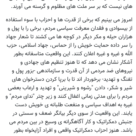
های نیست که بر سر ملت های مظلوم و گرسنه می آورند.
امروز می بینیم که برخی از قدرت ها و احزاب با سوء استفاده
از بیسوادی و فقدان معرفت سیاسی مردم، برخی را با پول و
هزاران حیله و مکر دیگر در کوچه ها می کشند تا شعار جهاد
را سر داده حمایت خویش را از حماس، جهاد اسلامی، حزب
الله و غیره و غیره اعلان کنند. این واقعیت متاسفانه بطور
آشکار نشان می دهد که تا هنوز تنظیم های جهادی و
نیروهای ضد مردمی از آن قدرت و سازماندهی -بزور پول و
تفنگ و تهدید- برخوردار اند تا با برپا کردن دسترخوان های
شیر و شکر، دادن "رشوه و شیرینی" و تهدید و ارعاب بعضی
مردم را برای مدتی زمانی اغفال کنند و زیر چتر "ندای مردم" و
غیره به اهداف سیاسی و منفعت طلبانه ی خویش دست
یابند. این واقعیت از سوی دیگر بیانگر ضعف و سستی در
جنبش دمکراتیک و کار آگاهگرانه ی وسیع در بین مردم می
باشد. هنوز احزاب دمکراتیک واقعی و افراد آزایخواه بطور