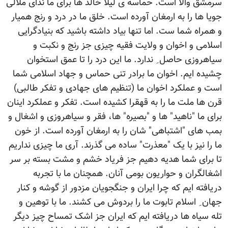
سرمشق والا است. حماسه ی لیلا خالد ها برای ما ندای ملالی
جویا ها را به ارمغان آورده است. خلق ما در درد و رنج همیار
و همراه شما ست. اما تنها بیاد داشته باشید که بنیادگرایی
اسلامی و اخوان و ولایت فقیه چیزی جز رنج و نکبت و
سیاهروزی حاصل ِ ندارد. ما این درد را تا عمق استخوان
چشیده ایم. اخوان ما برادر تنی حماس و جهاد اسلامی شما
است و عملکرد اخوان ما (تنظیم های جهادی و تفکر طالبی)
قرن ها ملت ما را به قهقرا کشیده است. تفکر و عملکرد اینان
برای ما "ناهید" ها و "بصیره" ها، فقر و سیاهروزی و اشغال و
بمب های "اشتباهی" شان را به ارمغان آورده است. از خون
ما را نیز با یک "معذرت" ساده می گذرند. آری ما چیزی نداریم
تا برای شما هدیه دهیم جز فریاد خشم و مشت بسته بر سر
اشغالگران و حواریون بومی آنان. همچنان ما با تجربه
دریافته ایم که چرا ایران و جنگجویان مزدور از گوشه و کنار
جهان ِ اسلام تابوت ما را بردوش می کشند. ما با توهین و
تله سیاه ها دریافته ایم که ایران جز اشک تمساح چیز دیگر