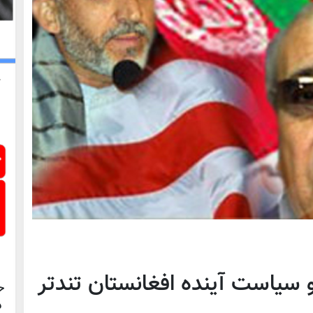
 سیاست آینده افغانستان تندتر
ح
د