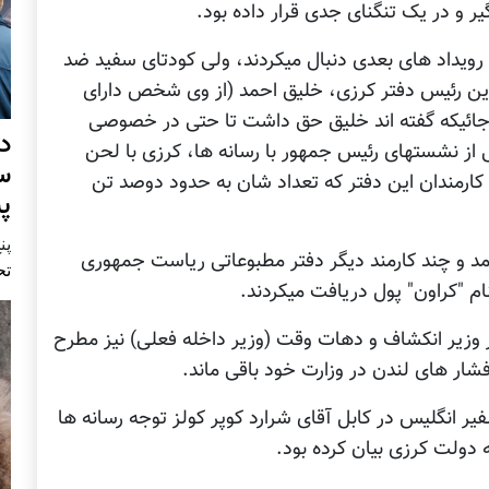
ر رویداد های بعدی دنبال میکردند، ولی کودتای سفید ضد
ودین رئیس دفتر کرزی، خلیق احمد (از وی شخص دارای
ا جائیکه گفته اند خلیق حق داشت تا حتی در خصوصی
د
از نشستهای رئیس جمهور با رسانه ها، کرزی با لحن
س
کارمندان این دفتر که تعداد شان به حدود دوصد تن
پ
پنج 
مد و چند کارمند دیگر دفتر مطبوعاتی ریاست جمهوری
تح
ام "کراون" پول دریافت میکردند.
 وزیر انکشاف و دهات وقت (وزیر داخله فعلی) نیز مطرح
 فشار های لندن در وزارت خود باقی ماند.
2 میلادی انتقادات سفیر انگلیس در کابل آقای شرارد کوپر کولز توجه رسانه ها
ه دولت کرزی بیان کرده بود.