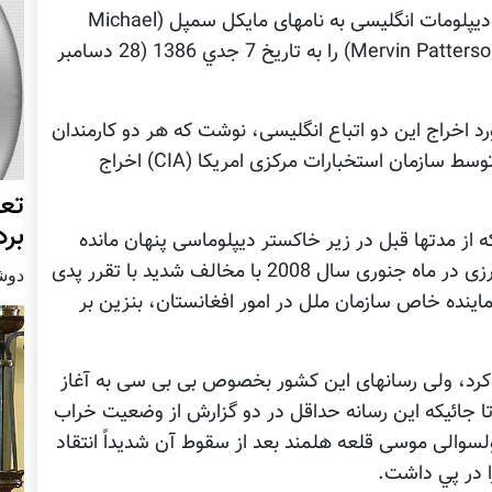
همه زمانی تعجب کردند که دولت افغانستان دو ديپلومات انگليسی به نامهای مايکل سمپل (Michael
Semple) انگليسي تبار و آقاي ماروين پترسن (Mervin Patterson) را به تاريخ 7 جدي 1386 (28 دسامبر
د اخراج این دو اتباع انگلیسی، نوشت که هر دو کارمندان
مخفی سازمان استخباراتی (MI 6) انگلیس اند و توسط سازمان استخبارات مرکزی امریکا (CIA) اخراج
تعد
برد
 از مدتها قبل در زیر خاکستر دیپلوماسی پنهان مانده
بود؛ اما این پایان کار نبود، چون رئیس جمهور کرزی در ماه جنوری سال 2008 با مخالف شدید با تقرر پدی
دوشنبه7 ا
لیسی به عنوان نماینده خاص سازمان ملل در امور افغانستان، بنزین بر
کرد، ولی رسانهای این کشور بخصوص بی بی سی به آغاز
 تا جائیکه این رسانه حداقل در دو گزارش از وضعيت خراب
ولسوالی موسی قلعه هلمند بعد از سقوط آن شديداً انتقاد
ا در پي داشت.