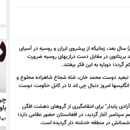
انگلیسها حدود 170 (1838 میلادی) سال بعد، زمانیکه از پیشروی ایران و روسیه در آسیای
 بریتانوی در مقابل دست درازیهای روسیه ضرورت
ردد؛ دوباره به این فکر بیفتند.
ان و تبعید دوست محمد خان، شاه شجاع شاهزاده مخلوع و
 انگلیسها امروز دنبال چی اند تا در کابل حکومت دوست
چرا
باو
 میلادی که تهاجم "آزادی پایدار" برای انتقامگیری از گروهای دهشت افگن
م سپتامبر آغاز گردید، در افغانستان حضور نظامی دارد؛
چهار شن
 دشمنانش در منطقه خدشته دار گردیده است.