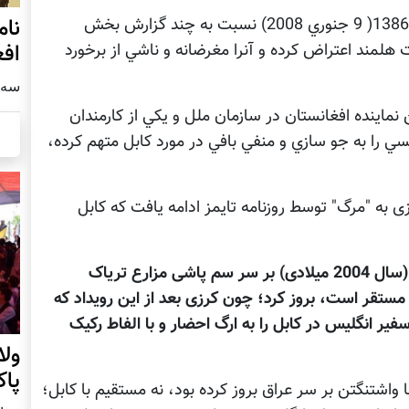
نام
وزارت دفاع با انتشار بيانيه يي به تاريخ 19 جدي 1386( 9 جنوري 2008) نسبت به چند گزارش بخش
اف
هلمند اعتراض کرده و آنرا مغرضانه و ناشي از برخورد
سه شنبه1
نماينده افغانستان در سازمان ملل و يکي از کارمندان
ي را به جو سازي و منفي بافي در مورد کابل متهم کرده،
ی به "مرگ" توسط روزنامه تایمز ادامه یافت که کابل
ظاهراً اختلافات میان کرزی و انگلیس مدتها قبل (سال 2004 میلادی) بر سر سم پاشی مزارع تریاک
زار عسکر انگلیسی مستقر است، بروز کرد؛ چون کرزی بعد از این رویداد که
 انگلیس در کابل را به ارگ احضار و با الفاط رکیک
ول
پا
ا واشتنگتن بر سر عراق بروز کرده بود، نه مستقیم با کابل؛