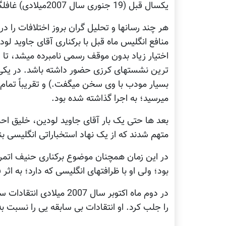
یکسال قبل (19 جنوری سال 2007میلادی) غافلگیر و در یک تنگنای جدی قرار داده بود.
هر چند رسانها و تحلیل گران بروز اختلافات را د
منافع انگلیس ماه قبل با برکناری آقای جاوید ل
اختیار زیاد بدون موقف رسمی نامبرده میشد، ت
ترین نشستهای کرزی حضور داشته باشد. در یکی 
بسیار مودب با وی سخن میگفت.) و تقریباً تمام 
میرسید؛ به اجرا گذاشته شده بود.
بعد ها حتی یک بار آقای جاوید لودین، خلیق اح
متهم شدند که از یک نهاد استخباراتی انگلیسی بن
در این زمان همچنان موضوع برکناری حنیف اتمر
بود؛ ولی او با ظرافتهای انگلیسی که دارد؛ به اثر
در دوم ماه اکتوبر سال 007
را جلب کرد. او انتقادات بی سابقه یی را نسبت ب