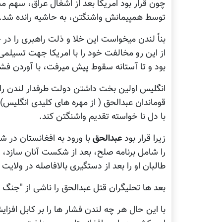
چون قرار بود امریکا بعد از اشغال عراق، سهم م
توسط همپیمانش واشنگتن، به حاشیه رانده شد.
بناً لندن میخواست این خلا و ذلت راهبری را در
از این رو مخالفت خود را با امریکا جهت تسیل
بود و تا آستانه سقوط پیش میرفت، با آوردن فش
انگلیس اولین بخت داشتن دولت طرفدار لندن را 
قوماندان عبدالحق ( از مهره های کلیدی انگلیس) 
با دل نا خواسته تقدیم واشنگتن کند.
زیرا قرار بود
عبدالحق
با ورود به افغانستان در ش
را شامل برنامه صلح، بعد از شکست آنان سازد، 
طالبان او را بعد از دستگیری بالافاصله در ولایت ل
بعد ها تحلیگران قتل عبدالحق را ناشی از "جنگ پ
با این حال هر چه لندن فشار ها را بر کابل افزای