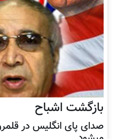
بازگشت اشباح
صدای پای انگلیس در قلمرو
میشود