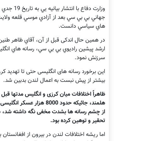
جهاني بي بي سي بعد از آزادي موسي قلعه ولايت 
هاي سياسي دانست.
در همين حال اندکی قبل از آن، آقاي ظاهر طنين 
ارشد پيشين راديوي بي بي سي، رسانه هاي انگليس
سرزنش نمود.
این برخورد رسانه های انگلیسی حتی تا تهدید کرز
بیشتر از پیش نبست به اعمال لندن بدبین شد.
هلمند، جائیکه حدود 8000 ه
از چشم رسانه ها بشدت مخفی نگه داشته شد، سفیر
تحقیر و توهین کرده بود.
اما ریشه اختلافات لندن در بیرون از افغانستان ب