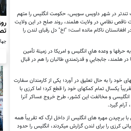
گر با طرح انتقادات تندتر در شهر داويس سويس، حکومت انگليس را متهم
روز
ات ناقص نظامي در ولايت هلمند، روند صلح در اين ولايت
تص
آنها در افغانستان ناکام مانده است؛ "اخ" دل رقبای لندن را
چهار شن
 به حرفها و وعده هاي انگليس و امريکا در زمينة تأمين
در هلمند، جابجايي و قدرتمندي طالبان را هم در قبال
های خود را به حال تعلیق در آورد؛ یکی از کارمندان سفارت
یباً یکسال تمام کمکهای خود را قطع کرد؛ اما کرزی با
 انگلیسی و مخالفت این کشور، طرح خروج عساکر آنرا
آرام گیرد.
ا برچیدن مهره های انگلیس از داخل ارگ که تقریباً همه
یاتی کرزی را برای لندن گزارش میکردند، انگلیس را حدود