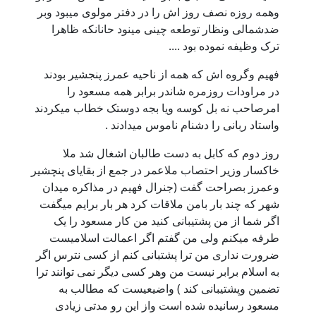
وهمه روزه نصف روز اش را در دفتر مولوی میبود وبر
ضدشمالی ونظار توطعه چینی مینود حانانکه ظاهرا
ترک وظیفه نموده بود ....
فهیم وگروه اش که همه از ناحیه عمرز پنجشیر بودند
در مراودات روزمره شاندر برابر همه مسعود را
امرصاحب نه بل کوسه ویا بجه دوستک خطاب میکردند
واستاد ربانی را دشنام ناموس میدادند .
روز دوم که کابل به دست طالبان اشغال شد ملا
خاکسار وزیر احتصاب ملاعمر در جمع از بقایای پنچشیر
وعمرز بصراحت گفت (جنرال فهیم در مذاکره میدان
شهر که چند بار بامن ملاقات کرد هر بار برایم میگفت
اگر شما از من پشتیبانی کنید من کار مسعود را یک
طرفه میکنم ولی من گفتم اگر اعمالت اسلامیست
ضرورت نداری من ترا پشتبانی کنم از کسی نترس اگر
به اسلام برابر نیست من وهر کسی دیگر نمی توانند ترا
تضمین وپشتیبانی کند ) واضیعیست که مطالب به
مسعود رسانیده شده است واز این رو مدتی زیادی