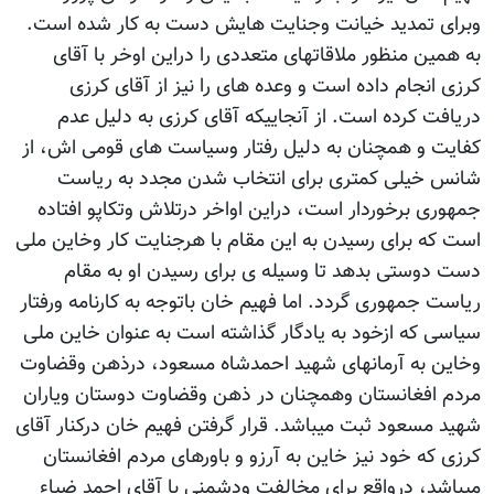
وبرای تمدید خیانت وجنایت هایش دست به کار شده است.
به همین منظور ملاقاتهای متعددی را دراین اوخر با آقای
کرزی انجام داده است و وعده های را نیز از آقای کرزی
دریافت کرده است. از آنجاییکه آقای کرزی به دلیل عدم
کفایت و همچنان به دلیل رفتار وسیاست های قومی اش، از
شانس خیلی کمتری برای انتخاب شدن مجدد به ریاست
جمهوری برخوردار است، دراین اواخر درتلاش وتکاپو افتاده
است که برای رسیدن به این مقام با هرجنایت کار وخاین ملی
دست دوستی بدهد تا وسیله ی برای رسیدن او به مقام
ریاست جمهوری گردد. اما فهیم خان باتوجه به کارنامه ورفتار
سیاسی که ازخود به یادگار گذاشته است به عنوان خاین ملی
وخاین به آرمانهای شهید احمدشاه مسعود، درذهن وقضاوت
مردم افغانستان وهمچنان در ذهن وقضاوت دوستان ویاران
شهید مسعود ثبت میباشد. قرار گرفتن فهیم خان درکنار آقای
کرزی که خود نیز خاین به آرزو و باورهای مردم افغانستان
میباشد، درواقع برای مخالفت ودشمنی با آقای احمد ضیاء