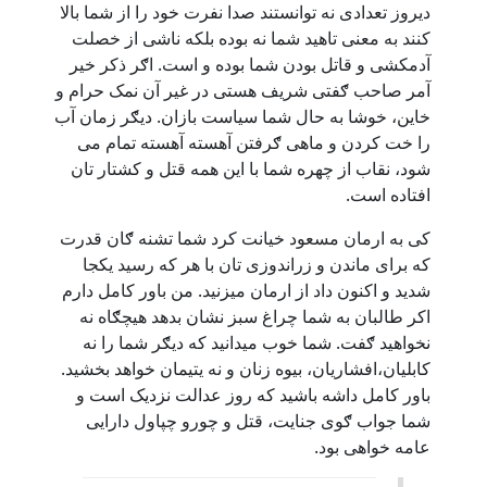
دیروز تعدادی نه توانستند صدا نفرت خود را از شما بالا
کنند به معنی تاهید شما نه بوده بلکه ناشی از خصلت
آدمکشی و قاتل بودن شما بوده و است. اګر ذکر خیر
آمر صاحب ګفتی شریف هستی در غیر آن نمک حرام و
خاین، خوشا به حال شما سیاست بازان. دیګر زمان آب
را خت کردن و ماهی ګرفتن آهسته آهسته تمام می
شود، نقاب از چهره شما با این همه قتل و کشتار تان
افتاده است.
کی به ارمان مسعود خیانت کرد شما تشنه ګان قدرت
که برای ماندن و زراندوزی تان با هر که رسید یکجا
شدید و اکنون داد از ارمان میزنید. من باور کامل دارم
اکر طالبان به شما چراغ سبز نشان بدهد هیچګاه نه
نخواهید ګفت. شما خوب میدانید که دیګر شما را نه
کابلیان،افشاریان، بیوه زنان و نه یتیمان خواهد بخشید.
باور کامل داشه باشید که روز عدالت نزدیک است و
شما جواب ګوی جنایت، قتل و چورو چپاول دارایی
عامه خواهی بود.