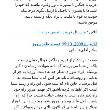
عرب یا چنگیز یا تیمور یا بابور وغیره نباشید که خودرا
اشتباها یا پشتون یا تاجیک یا ازبیک بگوی درحالیکه
خونت به قوم یا ملیت یا نزاد دیگه وابسته باشد.
موفق باشید!
آنلاین :
مارشال فهیم یا تندیس خیانت!
12 مارچ 2009, 19:13
,
توسط
ظفر پیروز
سلام آقای تالقانی
مقصد من دفاع از فهیم و داکتر عبدالرحمان نیست .
بلکه از شما می پرسم که با به شهادت رساندن داکتر
بوسیله افراد شورای نظار چه به دست آوردید به جز از
بدنامی و روسیاهی. باید هر کس که با شما نیست به
قتل برسد یا خاین نام ګذاسته شود . این راه و رسم شما
است اګر غلط نه کرده باشم. اګر فهیم امروز راه خود
راه تغیر داده است به معنی خیانت نیست چرا که راه
شما از اول غلط بوده و امروز شما میخواهید آنرا با هزار
نیرنګ و زیر نام های ګوناګون بالای مردم بقبولانید. اګر