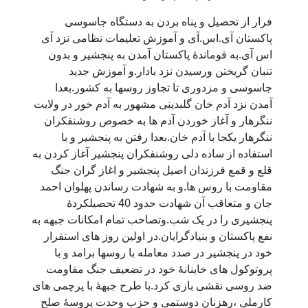
فرار از تحصیل و پناه بردن به دستگاه جاسوسی
پاکستان آی.اس.آی و آموزش تعلیمات نظامی نزد آی
اس آی.به قوماندۀ پاکستان آمدن به پنجشیر و بدون
تنبان گریختن ورسیدن نزد بادار.و آموزش جدید
جاسوسی و مزدوری تا تجاوز روسها به کشور.بعدا
آمدن نزد آدم خان گلبدینی مشهور به آدم خور در ولایت
ننگرهار و آغاز خوردن آدم ها به خصوص روشنفکران
ننگرهار یکجا با آدم خان.بعدا رفتن به پنجشیر و با
استفاده از ساده دلی روشنفکران پنجشیر آغاز کردن به
قلع و قمع فرزندان اصیل پنجشیر و اغاز گران جنگ
مقاومت با روس ها.و به شهادت رساندن پهلوان احمد
جان و متعاقب آن شهادت حدود 40 تحصیلکردۀ
پنجشیری را در یک شب.وتصاحب تمام امکانات جبهه به
نفع پاکستان و بنیادگرایان.در اولین روز های استقرار
خود در پنجشیر در صدد معامله با روسها برامد و با
پروتوکول های خاینانۀ خود در تضعیف جنگ مقاومت
ضد روسی نقشی بازی کرد.با طرح جبهۀ با پرچمی های
کارملی ،رهزنان دوستمی و حزب وحدت پروسۀ صلح