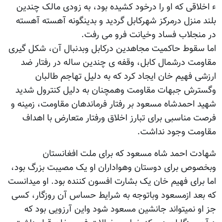
ء اخلاقی که او را درخود کشیده بود، به زودی مالک چندین
بلند منزل درمرکز شهرکابل گردید و بدینگونه آهسته آهسته
در منجلاب فساد وخیانت فرو می رفت.
اما سقوط حاکمیت مجاهدین درکابل وبدنبال آن، شکل گیری
مقاومت درشمال کابل، وقفه ی چندین ساله در رفتار ضد
ارزشی فهیم خان ایجاد کرد که به دلیل تهاجم طالبان
وگسترش جبهات مقاومت وهمچنان به دلیل کنترول شدید
شهید احمدشاه مسعود بر رفتار فرماندهان مقاومت، زمینه و
فرصت مناسبی برای تبارز اخلاق ورفتار متعارض با اهداف
مقاومت وجود نداشت.
شهادت احمد شاه مسعود که برای ملت افغانستان
وبخصوص برای دوستان وهواداران او یک مصیبت بزرگ بود،
اما برای فهیم خان یک بشارت افسون کننده بود. او میدانست
که بعد ازمسعود وباتوجه به شرایط حساس آن روزگار، کسی
جز او نمیتواند جانشین مسعود شود واین آرزویی بود که