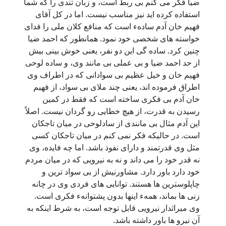
ضیا فکر می کنم بی ربط است، و زبان تندی را که شما
استفاده کرده اید نیز مناسب نیست. اما در کل آقای
فهیم خان آدم سادهء است که منافع کلان ملی را فدای
خواسته های شخصی خود نمود. همانطور که احمد ضیا
چنین کرد. ساده گی این دو نفر، یعنی خوش بینی بیش
از حد احمد ضیا و بی عملی بی مانند وی، و ساده لوحی
فهیم خان و خیل عظیم بی سوادانی که در اطراف وی
اطراق فرموده اند، یعنی چند ملای بی سواد، از فهیم
خان آدم بی فکری ساخته است که فقط در کمین
رسیدن به قدرت، از هیچ خطایی رو گردان نیست. اصلاً
این آدم مثال بی مانندی از سادلوحی در میان تاجکان
است. در حالیکه فکر نمی کنم در میان تاجکان کسی
مثل وی قدرتمند و دارای نفوذ باشد. اما چه فایده، وی
نه قدر خود را می داند و نه به نیرویی که در میان مردم
خود دارد باور دارد. مشاورنیش از بی سواد ترین و
چاپلوسترین ها هستند. توانایی های فردی وی در چانه
زنی ها بماند، همهء اینها بدون پشتوانهء فکری است.
وی میراثدار نیرویی قابل توجه است، به شرط اینکه به
آن نیرو ها باور داشته باشد.