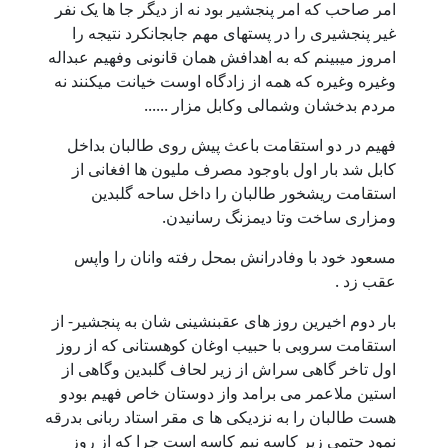
امر صاحب که امر پنجشیر بود نه از دیگر جا ها یک نفر
غیر پنجشیری را در پستهای مهم جابجانکرد نتیجه را
امروز میبینم که به اهدافش همان قانونی وفهیم عبداله
وغیره وغیره که همه از زادگاه اوست خیانت میکنند نه
مردم بدخشان وشمالی وکابل مزار ......
فهیم در دو استقامت باعث پیش روی طالبان بداخل
کابل شد بار اول باوجود مصرف ملیون ها افغانی از
استقامت ریشخور طالبان را داخل ساحه گلبدین
ومزاری ساخت وتا دیمزنگ رسانیدن.
مسعود خود با وفادرانش بمحل رفته وانان را واپس
عقب زد .
بار دوم اخیرین روز های عقبنشینی شان به پنجشیر- از
استقامت سروبی با حبیب اوغان کوهستانی که از روز
اول تاخر گاهی سراش از زیر لحاف گلبدین وگاهی از
استین ملاعمر می برامد واز دوستان خاص فهیم بودو
هست طالبان را به نزدیکی ها ی مقر استاد ربانی بدرقه
نمود حتمی زیر کاسه نیم کاسه است چرا که از روز