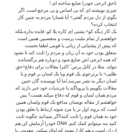
ناحق انرجی خودرا ضایع ساخته ای !
چیزی نویشته ای که بی اساس و بی مرجع است. اگر
بگوی از دل مردم گفتی> آیا شمارا مردم به چنین کار
انتخاب کرده؟
یک کار دیگه کو> پشتی ای کاره یلا کو. فایده نداره.بلکه
خواهشم از تمام ملیت پرست و متعصبین همین است
که پیش از پشتبانی از زبانی یا قومی لطفا نخست
متعلق بودن خود به آن زبان و مردم را ثابت کند تا نشود
که همه انرجی اش ضایع شود و دوباره هم برگشتانده
?
نتواند. مثلا در کابل پرس
اکثرا مقالات برای دفاع>حق
طلبی> یا برترجوی یک قوم ویا یک لسان بر قوم و یا
لسان دیگر به نشر میرسد.اما آیا نویسنده گان جنین
مقالات بگوییم یا پروپاگند یا چرندیات خود خبر دارند که
مردم همان لسان و قوم که دفاع میکند هست؟ پس
خواهشم از مقاله نویسان مدافع یک قوم ولسان همین
است که بروند اول نر یا مرد شوند ارتباط یا تعلق بودن
خود به همان قوم را ثابت کنند!اگر نمیدانید چگونه ثابت
کنید مه میتوانم کمک کنم. DNA خودرا آزمایش کن.هم
ارزان است و هم کارا. نشود که اولاد سکندر مقدونی یا