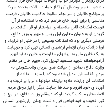
درآن روزگاران درمرکز خواب وخیالات فهیم خان قرار داشت.
یازدهم ستامبر وبدنبال آن آغاز حملات ایالات متحده امریکا
بر مواضع طالبان و سرانجام سقوط حاکمیت طالبان، فرصت
مناسبی را برای فهیم خان فراهم کرد که با استفاده از آن
فرصت امکانات قابل ملاحظه ی دراختیار او قرار گرفت. بر
گزیدن او به عنوان معاون اول ریس جمهور و وزیر دفاع،
فرصتی دیگری بود که امکانات وسیعی را دراختیار او قرارداد و
اورا دراندک زمان ازتمام ارزشهای انسانی تهی کرد و درنهایت
به یک خاین ملی به ارزشهای مقاومت و خاین به آرمانهای
آزادیخواهانه شهید مسعود تبدیل کرد. فهیم خان در مقام
وزارت دفاع، نمادی از خیانت های عریان ونابخشودنی به
مردم افغانستان تبدیل شده بود که با سوء استفاده از
امکانات آن وزارت، علاوه براینکه میلونها دالر را بر ثروت باد
آورده ی خود افزود و صد ها جنایت دیگر را نیز درحق مردم
افغانستان مرتکب گردید. او که درمقام وزارت دفاع، در اوج از
کبر، نخوت و خودخواهی قرار داشت، چنان ازارزشهای انسانی