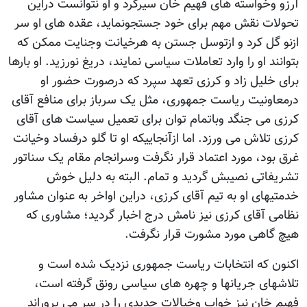
آرزو وخواسته های فهیم خان سیرکرد و او نتوانست دراین
تحولات نقش مهم برای خود جستجونماید، عقده های او سر
ازنو گل کرد و ازتوسل جستن به هرخیانت وجنایت ممکن که
بتوانند او را وارد تعاملات سیاسی نمایند، دریغ نورزید. او بارها
برای خلیل زاد و کرزی تعهد سپرد که درصورت حضور او
درمعاونیت ریاست جمهوری، مثل یک سرباز برای منافع آقای
کرزی می جنگد وباتمام توان برای تعمیل سیاست های آقای
کرزی تلاش می ورزد. اما ازآنجاییکه او تا گلو درفساد وخیانت
غرق بود، مورد اعتماد قرار نگرفت وسرانجام مقام یک سناتور
تشریفاتی نصیبش گردید و تمام. البته به دلیل خوش
خدمتیهای او به تیم آقای کرزی، دراین اواخر به عنوان مشاور
نظامی آقای کرزی نیز نامش درج اخبار گردید؛ مشاوری که
هیچ گاهی مورد مشورت قرار نگرفت.
اکنون که انتخابات ریاست جمهوری نزدیک شده است و
تلاشهای جریانها و چهره های سیاسی رونق گرفته است،
فهیم خان نیز خواب وخیالات جدیدی را در سر می پروراند