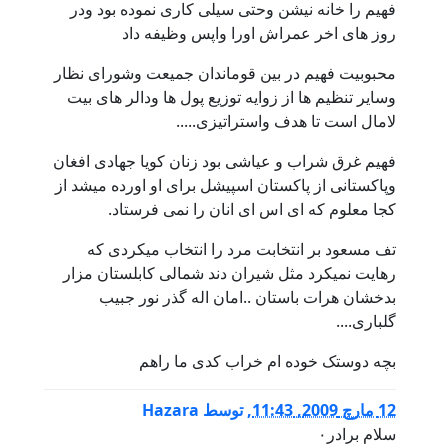
فهیم را خانه نیشن وحتی سیلی کاری نموده بود ودر
روز های اخر عمراش اورا واپس وظیفه داد
محبوبیت فهیم در بین قوماندان جمیعت وشورای نظار
وسایر تنظیم ها از زوایه توزیع پول ها ودالر های بیت
لامال است تا هدف واستراتیزی.....
فهیم غرق شراب و عیاشی بود زنان کویا جهادی افغان
وپاکستانی از پاکستان اسپیشل برای او اورده میشد از
کجا معلوم که ای اس ای انان را نمی فرستاد.
تف مسعود بر انتخابت مرد را انتخاب میکردی که
رهایت نمیکرد مثل شیران دند شمالی کابلستان مزار
بدخشان هرات باستان ..امان اله گذر نور جبیب
گلباری....
بچه دوستک خوده ام خراب کدی ما راهم
12 مارچ 2009, 11:43
,
توسط
Hazara
سلام برادر۰