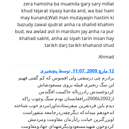
zera hamisha ba muamila gary sary millat
khud tejarat siyasy karda and, wa baz ham
may kunand,Wali man mutayaqin hastim ki
bazudy zawal qudrat anha ra shahid khahim
bud, wa awlad asil in mardum jay anha ra pur
khahad sakht, anha az siyah tarin insan hay
tarikh darj tarikh khahand shud
Ahmad
12 مارچ 2009, 11:07
,
توسط
پنچشيری
برادرم چی درسفتی ولی افسوس که کم گفتی فهيم
اين سگ زنجيری قبيله بروی مسعودشاش
کردوجسدش رادرزباله حاکميت افگندمن
از2002تا2006درافغانستان بودم سنگ وچوب راکه
ديدم باين فردنفرين ميفرستادنداورامردم خوب شناخته
اندخودهم ميداندکه ديگرچقدردرجامعه منفوراست
اوبزرگترين خيانت رابأرمان مقاومت ومردمش
کردوخون شهيدمسعودوديگرشهدای جهادومقاومت