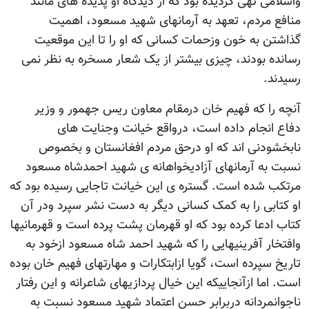
واسلامی تهی گردیده بود که از دیدگاه او پدیده های مانند
منافع مردم، تعهد به آرمانهای شهید مسعود، اهمیت
گذاشتن به خون وزحمات کسانی که او را تا این موقعیت
رسانده بودند، چیزی بیشتر از یک شعار مسخره به نظر نمی
رسیدند.
آنچه را که فهیم خان درمقام معاون ریس جهمور و وزیر
دفاع انجام داده است، درواقع خیانت وجنایت های
نابخشودنی اند که او درحق مردم افغانستان و بخصوص
نسبت به آرمانهای آزادیخواهانه ی شهید احمدشاه مسعود
مرتکب شده است. گستره ی این خیانت تاجایی رسیده بود که
او کتابی را به کمک کسانی دیگر به دست نشر سپرد ودر آن
کتاب ادعا کرده بود که او قهرمان پشت پرده است و قهرمانیها
وافتخار آفرینیهایی را که شهید احمد شاه مسعود ازخود به
تاریخ سپرده است، گویا ازابتکارات و مهارتهای فهیم خان بوده
است. اما ازآنجاییکه این خیال پردازیهای شاعرانه و این رفتار
ناجوانمردانه دربرابر حسن اعتماد شهید مسعود نسبت به