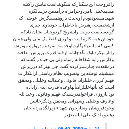
رافروخت اين سگبازکه ميگوينداسپ هايش راکيله
ميدهدخيلی نامردوحرامزاه برأمدمن درسالگره
شهيدمسعودبودم اوبحيث ياروهمسنگرش عوضی که
ازشخصيت رهبرش ياخاطرات خودباوی چيزی
گويدسياست دولت راتشريح کردوچنان نشان دادکه
خودش همه کاره است وکرزی فقط يک ملی ولی همان
کسی که مانندباديگاردباوخدمت نموده ودروازه موترش
رابازميکردبايک لگدجانانه ازقله قدرت بزيرش انداخت
وکارش رابه شفاخانه رساندولی بی حياء راگفتندکه
درمقعدت چنارسبزکرده گفت چی بهترکه درزيرش
مينشينم توطئه بن وتصويب نظام رياستی ازابتکارات
فهيم کرزی خليلزاد، قانونی وعبدالله وخليلی ومحقق
است که بأنهاخليلزادبأنهاوعده قدرت ابدی راداده
بودأياروزی فراخواهدرسيدکه فهيم وقانونی وعبدالله
وعارف وخليلی وشهرانی ومحقق وديگرخائنين
وخودفروشان وتجارخون شهداء زيرلگدمردم جان
دهندوماذلک علی الله بعزيز
14 مارچ 2009, 06:40
,
توسط
سهراب