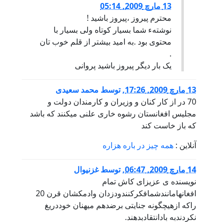
13 مارچ 2009, 05:14
محترم پیروز ،پیروز باشید !
نوشتهء شما بسیار کوتاه ولی بسیار با
محتوی بود .به امید بیشتر از قلم خوب تان
.
یک بار دیگر پیروز باشید پروانی
13 مارچ 2009, 17:26
,
توسط
محمد سعیدی
70 در از کار کنان و وزیران و کارمندان دولت و
مجلیس افغانستان رشوه خاری علنی میکنند که باشد
که باز خاست کند
آنلاین :
همه چیز در باره هزاره
14 مارچ 2009, 06:47
,
توسط
غزنیوال
نویسنده ی عزیزای کاش تمام
افغانهامانندشمافکرکنندودزدان وادمکشان قرن 20
راکه ازهیچگونه جنایتی برضدهم میهنان خوددریغ
نکردندبه بادانتقادبدهند.