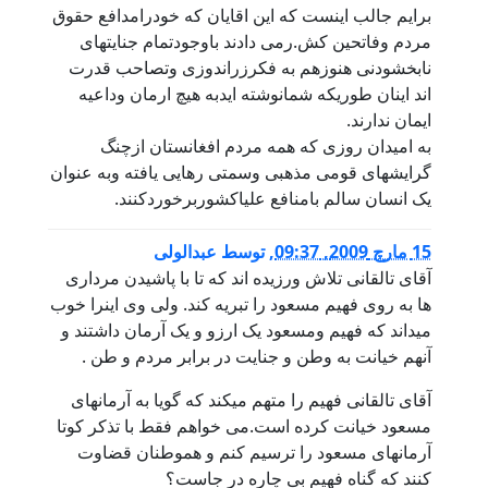
برایم جالب اینست که این اقایان که خودرامدافع حقوق
مردم وفاتحین کش.رمی دادند باوجودتمام جنایتهای
نابخشودنی هنوزهم به فکرزراندوزی وتصاحب قدرت
اند اینان طوریکه شمانوشته ایدبه هیچ ارمان وداعیه
ایمان ندارند.
به امیدان روزی که همه مردم افغانستان ازچنگ
گرایشهای قومی مذهبی وسمتی رهایی یافته وبه عنوان
یک انسان سالم بامنافع علیاکشوربرخوردکنند.
15 مارچ 2009, 09:37
,
توسط
عبدالولی
آقای تالقانی تلاش ورزیده اند که تا با پاشیدن مرداری
ها به روی فهیم مسعود را تبریه کند. ولی وی اینرا خوب
میداند که فهیم ومسعود یک ارزو و یک آرمان داشتند و
آنهم خیانت به وطن و جنایت در برابر مردم و طن .
آقای تالقانی فهیم را متهم میکند که گویا به آرمانهای
مسعود خیانت کرده است.می خواهم فقط با تذکر کوتا
آرمانهای مسعود را ترسیم کنم و هموطنان قضاوت
کنند که گناه فهیم بی چاره در جاست؟