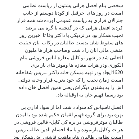
شخصی بنام افضل هراتی پشتون از ریاست نظامی
امنیت در روز های اخرقبل از کودتا دوستم از جانب
جنرالان فراری به ریاست عمومی اورده شد همه فرار
کردند افضل هراتی که در گذشته با گره تنی برضد
نجیب همکار بود در نزدیکی با داکتر وفا تا اخیرین روز
های سقوط شان بدست طالبان در رکاب انان حیثیت
منشی مالی انان را داشت وصاحب هزار ها ملیون
افغانی شد در شهر نو کابل مغازه لباس فروشی بنام
الکوزی ودر هرات مغازه ها وموتر های بار بری
1620ایجاد ودر تهیه مسکن خانه داکتر ...ریس شفاخانه
امنیت زمان نجیب را که خود بغرب فرار وخانه دولتی
اش را به پشتون دیگراش یعنی همین افضل خان داده
بود رسما فهیم خان به اوقباله داد.
افضل ناسپاس که سواد داشت اما از سواد اداری بی
بهره بود برای گروه فهیم لقمان حکیم شده بود با امدن
طالبان موترفروشی در بره کی کابل- قالین فروشی در
هرات وکابل بازنموده و با ملا احسام الدین طالب ریس
امنیت نظامی طالبان بنابرماهیت فاشتی اش همکار بود