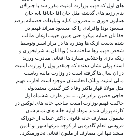
های اول که فهیم بوزارت امنیت مقرر شد با جنرالان
بنام رزیم های گذشته مثل خان اقا جاناقا بایه جان
همایون فوزی ....مصروف کنایه وتبلیغات خصمانه برضد
مسعود بود( وافرادی را که مسعود میراند فهیم در
خفاانان حمایه میکرد حتی همین حبیب اوغان طالب
شده بدست ازبک ها وهزاره ها در مزار اسیر وتوسط
شخص فهیم رها ساخته شد ) وبا انان به شرابخوری و
زنکه بازی واختلاس ملیارد ها افغانی مبادرت ورزید
اسناد پولی نشان دهنده که چمقدر پول را وزارت امنیت
در ان سال ها گرفته است در وزارت مالیه ریاست
مالی امنیت وبانک افغانستان موجود است اقارب فهیم
مثل مولانا قهار داکتر وفا داکتر گلبدین معتمدپولی
حاجی حصین برادراش ........در ظرف ششماه اول
حاکیت فهیم بوزارت امنیت صاحب خانه های لوکس در
کارته پروان شدند موداد اولیه خانه های تمام شان
بشمول مصارف خانه قانونی داکتر عبداله از خوراکه
فروشی انعام گلدره یی از کوچه مرغها شهر نو تامین
میشد تنها این مصارف از ملیون افغانی تجاوزمیکرد .