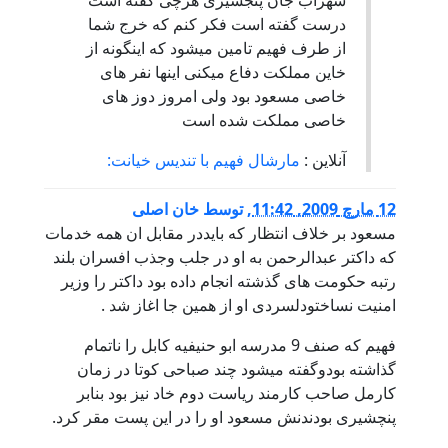
سهراب جان پنجشیری هرچی گفته است
درست گفته است فکر کنم که خرج شما
از طرف فهیم تامین میشود که اینگونه از
خاین مملکت دفاع میکنی اینها نفر های
خاصی مسعود بود ولی امروز دوز های
خاصی مملکت شده است
آنلاین :
مارشال فهیم با تندیس خیانت:
12 مارچ 2009, 11:42
,
توسط
خان اصلی
مسعود بر خلاف انتظار که بایددر مقابل ان همه خدمات
که داکتر عبدالرحمن به او در جلب وجذب افسران بلند
رتبه حکومت های گذشته انجام داده بود داکتر را وزیر
امنیت نساختودلسردی او از همین جا اغاز شد .
فهیم که صنف 9 مدرسه ابو حنیفیه کابل را ناتمام
گذاشته بودوگفته میشود چند صباحی کوتا در زمان
کارمل صاحب کارمند ریاست دوم خاد نیز بود بنابر
پنچشیری بودندنش مسعود او را در این پست مقر کرد.