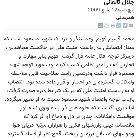
جلال تالقانی
پنج شنبه12 مارچ 2009
همرسانی
محمد قسیم فهیم ازهمسنگران نزدیک شهید مسعود است که
بعداز انتصابش به ریاست امنیت ملی در حاکمیت مجاهدین،
درمرکز توجه افکار عامه قرار گرفت. فهیم بنابر مهارت و
تجاربی که در امور نظامی کسب کرده بود، مورد توجه شهید
مسعود قرار داشت ودرهمین راستا صلاحیت قابل ملاحظه
وامکانات گسترده ی در اختیار او قرار داده شده بود. انتصاب
او به ریاست امنیت ملی که دریک شرایط ویژه صورت گرفت،
بازتاب توجه واعتماد شهید مسعود نسبت به او تعبیر میگردد.
اما دیری نگذشت که جلوه های فریبنده وبوی نشه آور
موقعیت وامکانات، چنان بر دل و دماغ او اثر کرد که
مقدسات دینی وارزشهای فکری را هزاران مرتبه درپای هوا
وهوسهای نفسانی برزمین ریخت. قطع نظر از فساد گسترده