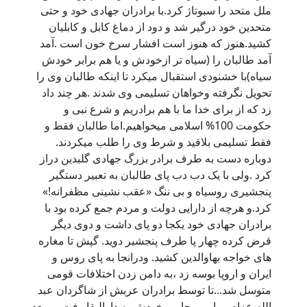
ملل متحد را سبوتاژ کرد.با برادران جهادی خود و حتی
متحدین خود درگیر شد و دود از دماغ کابل و کابلیان
کشید.هنوز که هنوز است افشار سرخ خون است .آمد
آمد طالبان را (سیاه تر ازخودش و یا هم برابر خودش
سیاه)با خشنودی استقبال میکرد تا اینکه طالبان وی را
تحویل نگرفته وخواهان تسلیمی وی شدند .هر چند داد
زد که از برای خدا ما با هم برادریم و شرع نبی و
حکومت 100% اسلامی میخواهیم.اما طالبان فقط و
فقط تسلیمی بلاقید و شرط وی را طلب میکردند.
دوباره دست به طرف برادر بزرگ جهادی گلبدین دراز
کرد .ولی با یک دب دب پای طالبان به تعبیر دستگیر
پنجشیری روسیاه و بی ننگ «عقب نشینی مظفرانه!»
کرد.و هرچه از دارایی دولت و مردم جمع کرده بود با
برادران جهادی خود یکجا دو پای داشت و دوی دیگر
قرض کرده چهار پا طرف پنجشیر دوید. گپش تا مغاره
های خواجه بهاوالدین کشید. ودرانجا به پای روس و
ایران و اروپا بوسه زد ،به دامن زدن اختلافات قومی
متوسل شد...تا توسط برادران عربش از شاگردان عبد
الله عزام و یاور و حامی خودش به دارالبقا رفت...و بعد