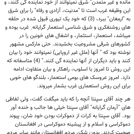
مانده و غیر متمدن" شرق نمیتوانند از خود نماینده گی کنند، و
این وظیفه غرب است تا "مدنیت، آزادی و رفاه" را برای شرق
به "ارمغان" ببرد، (3) که خود یک تیوری قبول شده در حلقه
های روشنفکری و شرق شناسی استعمار گرایانه ِ غرب بوده و
میباشد، استعمار، استثمار، و اشغال های خونین را در
کشورهای شرقی مشروعیت بخشیدند. حتی مارکس مشهور
نوشته بود که " آنها (ملل غیر اروپایی) نمیتوانند خود را بیان
کنند و باید دیگران از آنها نماینده گی کنند." (4) متاسفانه که
این روش تا امروز با اسلوب، راهکار و بیان متفاوت ادامه
دارد. امروز عروسک های بومی استعمار، بلندگو های خوبی
برای این روش استعماری غرب بشمار میروند.
هر چند آقای سپنتا آنچه را که باید میگفت گفت، ولی لفاظی
های "آرمان گرایانه" آقای سپنتا خیلی ها جالب و خنده آور
بود. آقای سپنتا به کرات از دموکرات بودن خود شان، پیوند
دموکراسی و اسلام و از پیشینه دموکراسی در افغانستان
صحبت کردند. بدون شک، مردم افغانستان مانند سایر مردم