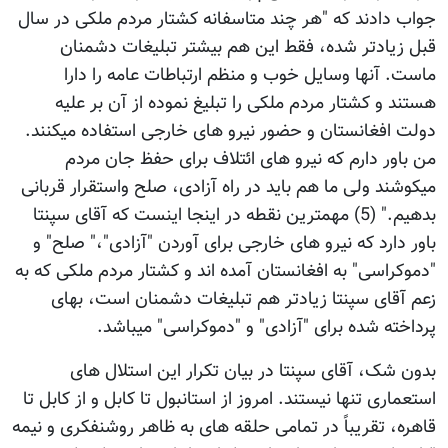
جواب دادند که "هر چند متاسفانه کشتار مردم ملکی در سال
قبل زیادتر شده، فقط این هم بیشتر تبلیغات دشمنان
ماست. آنها وسایل خوب و منظم ارتباطات عامه را دارا
هستند و کشتار مردم ملکی را تبلیغ نموده از آن بر علیه
دولت افغانستان و حضور نیرو های خارجی استفاده میکنند.
من باور دارم که نیرو های ائتلاف برای حفظ جان مردم
میکوشند ولی ما هم باید در راه آزادی، صلح واستقرار قربانی
بدهیم." (5) مهمترین نقطه در اینجا اینست که آقای سپنتا
باور دارد که نیرو های خارجی برای آوردن "آزادی"،" صلح" و
"دموکراسی" به افغانستان آمده اند و کشتار مردم ملکی که به
زعم آقای سپنتا زیادتر هم تبلیغات دشمنان است، بهای
پرداخته شده برای "آزادی" و "دموکراسی" میباشد.
بدون شک، آقای سپنتا در بیان تکرار این استلال های
استعماری تنها نیستند. امروز از استانبول تا کابل و از کابل تا
قاهره، تقریباً در تمامی حلقه های به ظاهر روشنفکری و نیمه