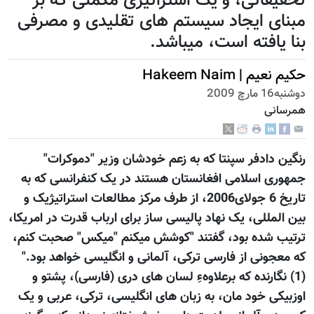
تحقیقاتی، و یک استراتیژی مکملی که بر
مبنای ایجاد سیستم های تقلیدی و مصرفی
بنا یافته است، میباشد.
حکيم نعيم | Hakeem Naim
دوشنبه16 مارچ 2009
همرسانی
رنگین دادفر سپنتا که به زعم خودشان وزیر "دموکرات"
جمهوری اسلامی افغانستان هستند در یک کنفرانسی که به
تاریخ 6 جولای2006، از طرف مرکز مطالعات استراتیژیک و
بین المللی، یک نهاد پالیسی ساز برای ارباب قدرت در امریکا،
ترتیب شده بود، گفتند "کوشش میکنم "میکس" صحبت کنم،
که معجونی از فارسی ترکی، آلمانی و انگلیسی خواهد بود."
(1) نگارنده که برعلاوهءِ لسان های دری (فارسی)، پشتو و
اوزبیکی خود مان، به زبان های انگلیسی، ترکی، عربی و یک