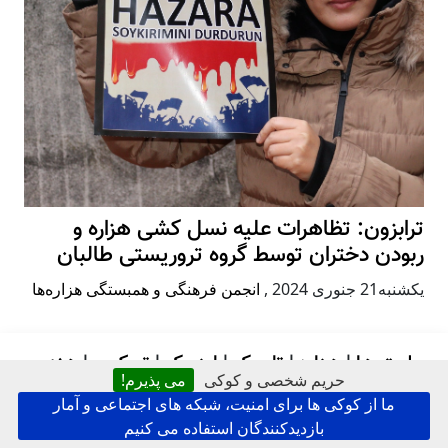
ترابزون: تظاهرات علیه نسل کشی هزاره و
ربودن دختران توسط گروه تروریستی طالبان
يكشنبه21 جنوری 2024
,
انجمن فرهنگی و همبستگی هزاره‌ها
ملیت ها
|
هزاره
|
تاجیک
|
اوزبیک
|
تورکمن
|
هندو و
حریم شخصی و کوکی
می پذیرم!
سیک
|
قرقیز
|
نورستانی
|
بلوچ
|
پشتون/افغان
|
عرب/
ما از کوکی ها برای امنیت، شبکه های اجتماعی و آمار
سادات
بازدیدکنندگان استفاده می کنیم