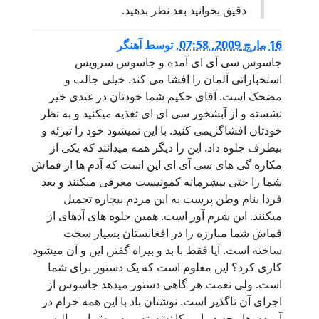
دقیق بخوانید بعد نظر بدهید.
16 مارچ 2009, 07:58
,
توسط
آهنگر
جاسوس سی آی ای آمده و جاسوس سرویس
استخباراتی آلمان را افشا می کند. خیلی جالب و
مضحک است. آقای حکیم شما خودتان در غندی خیر
نشسته و از آبشخور سی ای ای تغذیه میکنید و به نظر
خودتان افشاگریمی کنید. با این نمیشود خود را تبرئه و
بیطرف جلوه داد. این را دیگر همه میدانند که یکی از
مکاره گی های سی آی ای این است که آدم ها از قماش
شما را حتی بیشرمانه کمونیست معرفی میکنند و بعد
فردا بنام وطن پرست به این مردم بیچاره تحمیل
میکنند. این شرم آور است. همین جلوه های آدهای از
قماش شما مبارزه را در افغانستان بسیار سخت
ساخته است. آیا فقط با بد و بیراه گفتن این و آن میشود
کاری کرد؟ این معلوم است که یک دستور برای شما
است. ولی نعمت هر گاهی دستور میدهد جاسوس از
اجرای آن ناگذیر است. نوشتان باد با این همه خرام در
آوردن ها. بچه در امریکا نشسته و به ریش امپریالیسم