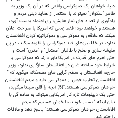
دنیا، خواهان یک دموکراسی واقعی که در آن یک وزیر به
ظاهر "سکولار" نمیتواند با استثمار از عقاید دینی مردم و
یادآوری از تعداد جای نماز هایش، رای اعتماد بدست آورد،
هستند و خواهند بود؛ فقط زمانی که امریکا با صراحت اعلان
میکند که علاقهءِ به دموکراسی و دموکراتیزه کردن افغانستان
ندارد، در خفا نیروهای ضد دموکراسی را تقویه میکند، در پی
ملیشه سازی و صلح با طالبان "معتدل" و "مدرن" است و
حتی اهرم های قدرت در امریکا باور دارند که دموکراسی با
شرایط خود ساخته شان در افغانستان سازگاری ندارد، وزیر
خارجه افغانستان با سطح گرایی های مضحکانه میگوید که "
افغانستان تجارب خوبی از دموکراسی دارد و مردم افغانستان
خواهان دموکراسی هستند."(5) آنچه راآقای سپنتا میگوید،
حتی یک دیپلومات تازه کار امریکایی میتواند به ساده گی با
بیان اینکه " بسیار خوب، ما خوش هستیم که مردم
افغانستان خواهان دموکراسی هستند" پاسخ دهد و ملاقات
را ختم کند.