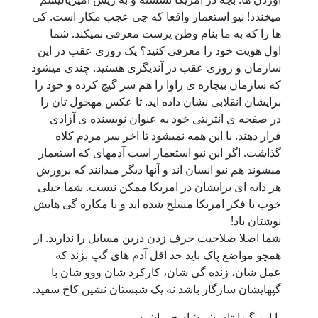
میخندد! نیو استعمار واقعا که چی عجب مکار است. کی
ها را که به ما بنام وطن پرست معرفی نمیکند. شما
اول هویت خود را معرفی کنید؟ یک روزی عقب در این
سازمان و روزی عقب در آندیگری هستید. چندی میشود
که سازمان بیچاره ی راوا را هم سر گیچ کرده و خود را
برایشان انقلابی نشان داده اید. تا عکس مهجول تان را
در صفحه ی انترنتی خود به عنوان نویسنده ی آزادی
قرار دهند. با این همه نمیشود تا اخر سر مردم کلاه
گذاشت. اگر این نیو استعمار است آدمهای که استعمار
میشوند هم نیو انسان اند و آنها دیگر میدانند که پرورش
هر دایه ای برایشان در امریکا ممکن نیست. شما خیلی
خوب با فکر امریکا مسلح شده اید و با مکاره گی هایش
نوشتان باد!
شما اصلا صلاحیت حرف زدن درین مسایل را ندارید. از
همچو مواضع پاک باید حد اقل آدم های گپ بزند که
عمل شان، زنده گی شان، کارکرد شان ووو شان با
گپهایشان سازگار باشد نه یک شبستان نشین کاخ سفید.
با این گپهایتان شمشاد خو باشید.