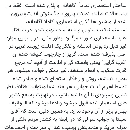
ساختار استعماری تماماً آگاهانه، و پلان شده است، فقط در
بسا حالات تقلید، تمرکز، پیروی، و گسترش اندیشهِ بیرون
شده از ماشین ها فکری استعماری، کاملاً آگاهانه،
سیستماتیک، دستوری و یا به امید سهیم شدن در ساختار
قدرت استعماری صورت میگیرد. بطور مثال، در بسیاری موارد
غیر قابل رد بودن اندیشه و تفکر یک اقلیت زورمند غربی در
اصل پذیرفته شده است. گریز از چارچوب کلیشه شده ای
"غرب گرایی" یعنی وابسته گی و اطاعت از آنچه که مرجع
قدرت میگوید و انجام میدهد، غیر ممکن خوانده میشود. هر
عمل، اندیشه، روش و راهکار استخراج شده و صادر شده
توسط اهرام قدرت جهانی، هر چند شما میتوانید اختلاف نظر
نسبی و میتودی با آن داشته باشید، در نهایت به نفع کشور
های استعمار شده قبول میشود و ادعا میشود که الترناتیف
بهتر و برتر از آن وجود ندارد. به همین دلیل است که آقای
سپنتا به جواب سوالی که در رابطه به کشتار مردم ملکی از
طرف امریکا و متحدینش پرسیده شد، با صراحت و احساسات