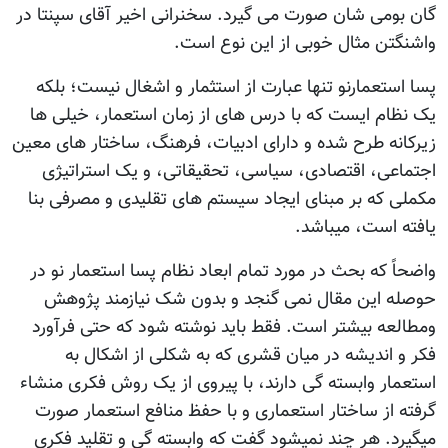
گان بومی شان صورت می گیرد. سخنرانی اخیر آقای سپنتا در
واشنگتن مثال خوبی از این نوع است.
پسا استعمارنو تنها عبارت از استثمار و اشغال نیست؛ بلکه
یک نظام ایست که با درس های از زمان استعمار، خیلی ها
زیرکانه طرح شده و دارای ادبیات، فرهنگ، ساختار های معین
اجتماعی، اقتصادی، سیاسی، تحقیقاتی، و یک استراتیژی
مکملی که بر مبنای ایجاد سیستم های تقلیدی و مصرفی بنا
یافته است، میباشد.
واضحاً که بحث در مورد تمام ابعاد نظام پسا استعمار نو در
حوصله این مقال نمی گنجد و بدون شک نیازمند پژوهش
ومطالعه بیشتر است. فقط باید نوشته شود که حتی فرآورد
فکر و اندیشه در میان قشری که به شکلی از اشکال به
استعمار وابسته گی دارند، با پیروی از یک روش فکری منشاء
گرفته از ساختار استعماری و با حفظ منافع استعمار صورت
میگیرد. هر چند نمیشود گفت که وابسته گی و تقلید فکری