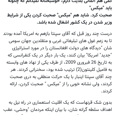
کمی هم آلمانی بلدیت دارم، خوشبختانه نمیدانم که چگونه
باید "میکس"
صحبت کرد. شاید هم "میکس" صحبت کردن یکی از شرایط
وزیر شدن در یک کشور اشغال شده باشد.
درست چند روز قبل که آقای سپنتا بازهم به امریکا آمده بودند
تا به زعم غول های تبلیغاتی غربی و متقلدین جهان سومی
شان "دیدگاه های دولت افغانستان را در مورد استراتیژی
"جدید" امریکا" بیان کنند، یک بار دیگر در یک کنفرانسی که
به تاریخ 26 فبروری 2009، از طرف یکی از نهاد های وابسته
به فامیل کلینتون(2) ترتیب شده بود، سخنرانی کردند. هر
چند آقای سپنتا اینبار با یک حرکت منطقی به دری صحبت
کردند، ولی نشانه خوبی را از "میکس " صحبت کردن، ارائه
کردند.
بدون شک قرنهاست که یک اقلیت استعماری در راه نیل به
اهداف سلطه گرانه شان، با بیان اینکه مردمان "وحشی، عقب