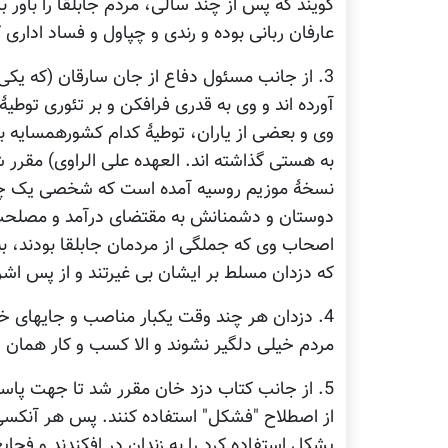
گویند که پس از چند سالی، مردم جابلقا را باور
عارفان ربانی بوده و رندی و چپاول و فساد ادار
3. از جانب مسئول دفاع از جان سارقان (که یک
آورده اند و وی به قدری فرافکن و بر تئوری توطیۀ
وی و بعضی از یاران، توطیۀ کدام کشورهمسایه ب
به هستی گذاشته اند. العهده علی الراوی) مقرر 
نسخۀ موزیم روسیه آمده است که شخصی یک چشم 
دوستان و دشمنانش به مقتضای درآمد و مصلحت ا
اصحاب وی که جملگی از مردمان جابلقا بودند، ب
که دزدان مسلط بر ایشان بی غیرتند و از پس اشرا
4. دزدان هر چند وقت یکبار مناصب و جایهای خود 
مردم خیلی دلگیر نشوند و الا کسب و کار همان 
5. از جانب کتاب دزد خان مقرر شد تا جهت پ
از اصطلاح "فشکل" استفاده کنند. پس هر آنکسی ک
پشکل استفاده کرد را به زندان در افکندند و فجایع