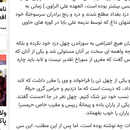
ی بیشتر بوده است، العهده علی الراوی.) زمانی به
نام
 دزد بغداد مطلع شدند و درد و رنج برادران سرسوختۀ خود
اف
ای داغ که توسط ندیمه علی بابا در کوزه های حاوی
سه شنبه1
یان هیچ اعتراضی به سوزاندن چهل دزد خود نکرده و بلکه
تیجه واهمه ای سخت بر آنان مستولی شد و یکی از آنان که
س گفت که مفری از سوراخ تقدیر نیست و لابد باید چاره
ی از چهل تن را فراخواند و وی را مقرر داشت که لابد
خ داد، که درست است که ما دزدیم و حرامی گری حرفۀ
 و نسب خود نیز شک کنیم. چهل نفر در جا احسنت گفتند.
یکی از یاران باده و پیمانۀ رییس و مقرب خاص حرمسرا
ول
اران را خوب بفهماند.
پا
 جات چه نوشته بوده است، اما پس از این مطلب، این سی