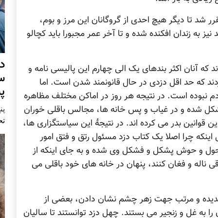
ر شد تا دیگر هیچ احدی از گروگانان این مرز و بوم،
ز به زندان افکنده شده و تا آخر عمر مجبورا باید کچالو
د
 که آنان اکثر بندهای یک الی چهارم این پالیسی نامه و
س
ردند که حد اقل دزدی در حال قانونمند شدن است. اما
پ
 نبوده است. در نتیجه هر روز در اماکن مختلف مظاهره
فشکل شده و در غیاب و پس خانه ها، مجالس باقلی خوران
پنج 
تح
 قوانین بدر می کرده اند. در نتیجۀ این سیاستگزاری ها،
اینکه چرا اصلا یک کتاب دزد مسئول رتق و فتق امور
حول و حوش پشکل و فشکل وی شده و به جای اینکه از
ی ناله و فغان کنند، پنهان در خانه های خود باقلی می
ندیده و مرتب جهت زهر چشم نشان دادن، بعضی از
را به غل و زنجیر می بستند. چهل دزد توانستند تا سالیان