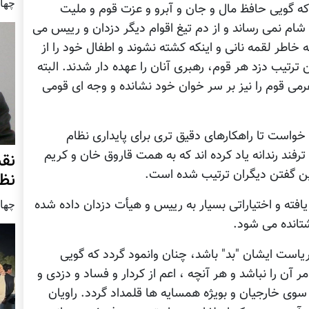
چهار شنب
د که گویی حافظ مال و جان و آبرو و عزت قوم و ملیت
ه شام نمی رساند و از دم تیغ اقوام دیگر دزدان و رییس می
 خاطر لقمه نانی و اینکه کشته نشوند و اطفال خود را از
رتیب دزد هر قوم، رهبری آنان را عهده دار شدند. البته
می قوم را نیز بر سر خوان خود نشانده و وجه ای قومی
 خواست تا راهکارهای دقیق تری برای پایداری نظام
رفند رندانه یاد کرده اند که به همت قاروق خان و کریم
نق
ین گفتن دیگران ترتیب شده است.
نظ
فته و اختیاراتی بسیار به رییس و هیأت دزدان داده شده
چهار شنب
تانده می شود.
یاست ایشان "بد" باشد، چنان وانمود گردد که گویی
آن را نباشد و هر آنچه ، اعم از کردار و فساد و دزدی و
از سوی خارجیان و بویژه همسایه ها قلمداد گردد. راویان