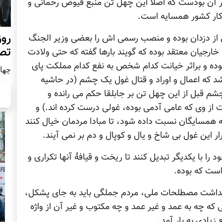
 بر آن بودست که اصلا این چهل تن منبع فیوض رحمانی و
ی کار کشور همسایه است.
روز
ی از دزدان بوده و منصب رسمی اش را بعضی وزیر الجنگ
تص
 خارجیان معتقد بوده که گویند بارها گفته که حتی ولادت
وده و براثر خیانت کدام شخص به نفع کدام مملکت پای
چهار شن
شد که اعمال و اوراد و قتال غول یک چشم (در حاشیه
قبل از این چهل تن بر جابلقا حکم می رانده و
ز وی که عامی آدمی بوده، غولی درست کرده اند.) و
ه همسایگان نسبت داده شود، تا مبادا مردمان خیال کنند
ر این غول بی شاخ و یال و کوپال و دم بر نمی آیند.
را با یکدیگر تبدیل کنند تا ریخت و قیافۀ آنها تکراری و
است که بوده.
اسداشت مصطلحات ملی، مردم جملگی باید به جای پشکل،
ه چه به عمد و غیر عمد و چه مکتوب و غیر آن از واژه
 زیادی به بار آمد.