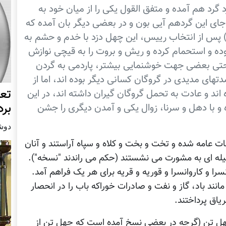
زد گرد هم آمده و متفق القول یکی را از میان خود به
ای این گردهم آیی بون و در بعضی دیگر بان آمده که
ت.) پس از انتخاب رییس، این چهل دزد با خدم و حشم به
گشوده و استحمام کرده و ریش و بروت را به قیچی نوازش
د حتی بعضی جهت خوشنمایی بیشتر، پاردمی به گردن
دتهای مدیدی در گروگان کسانی دیگر بوده اند، اما از
تعد
اند و عادت به تحمل گروگان گیران داشته اند، در این
برد
و با دهل و سرنا، زوال یکی و آمدن دیگری را جشن
دوشنبه7 ا
 عامه شده و تخت و بخت و کلاه و سپاه آراستند و آنان
قبیله ای به مشورت می نشستند (حکم می راندند "نسخه").
ا و کاروانسرا و قوریه و قریه برای هر یک فراهم آمد.
انند باد، گاز و نفت و صادرات خوراکه باب را در انحصار
یاق پرداختند.
ن چهل تن (گرچه در بعضی نسخ آمده است که چهل تن از