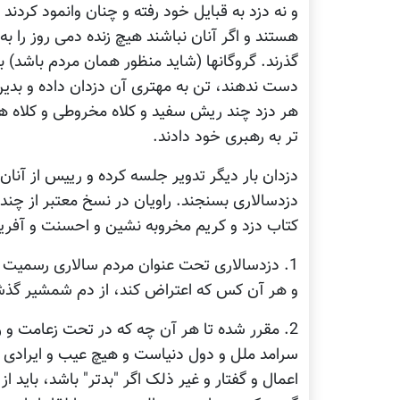
و نه دزد به قبایل خود رفته و چنان وانمود کردن
هستند و اگر آنان نباشند هیچ زنده دمی روز را ب
گذرند. گروگانها (شاید منظور همان مردم باشد) به
دست ندهند، تن به مهتری آن دزدان داده و بدین ت
هر دزد چند ریش سفید و کلاه مخروطی و کلاه هر
تر به رهبری خود دادند.
دزدان بار دیگر تدویر جلسه کرده و رییس از آنان
دزدسالاری بسنجند. راویان در نسخ معتبر از چند ت
کتاب دزد و کریم مخروبه نشین و احسنت و آفر
1. دزدسالاری تحت عنوان مردم سالاری رسمیت یا
و هر آن کس که اعتراض کند، از دم شمشیر گذش
2. مقرر شده تا هر آن چه که در تحت زعامت و ر
سرامد ملل و دول دنیاست و هیچ عیب و ایرادی مر 
اعمال و گفتار و غیر ذلک اگر "بدتر" باشد، باید 