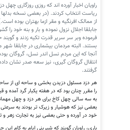
راویان اخبار آورده اند که روزی روزگاری چهل د
ریاست انتخاب کردند. (در بعضی نسخه بدلها ج
از ممالک افرنگیه و مقر ازما بهتران بوده اس
جابلقا اجلال نزول نموده و بار و بنه خود را 
فرموده وبر سر سریر قدرت تکیه زدند و گوین
بستند. البته مردمان بیشماری در جابلقا شهر م
آنجا که این مردم نسل اندر نسل، گروگان بوده 
انتقال گروگان گیری، نیز سعه صدر نشان داده 
گرفتند.
هر دزد مسئول دزیدن بخشی و ساحه ای از ساحات
را مقرر چنان بود که در هفته یکبار گرد آمده و 
به سه سالی چهل کاخ برای هر دزد و چهل مهمانسر
بعضی نیز که هوشیار و زیرک تر بودند به سرعتی م
خود در آورده و حتی بعضی نیز به تجارت زهر و تر
باری، راویان گویند که شیرینی ایام به کام ای