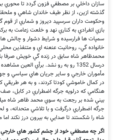
سازان داخلي بر مصطفي فزون گردد تا محوري برا
گذشته ازين، از نظر طيف خاندان شاهي و ملحقات 
وحكومت داران سرسپيد ديروز و شماري از قوم گرا
بازي انفرادي به كناري نهد و خلعت زعامت به بر
سمپات ها فرارسيده و شرايط دشوار و چالش ه
خانواده گي، روحانيت عنعنه اي و متنفذين محلي
محمدظاهر شاه سابق در زنده گي خويش صرفا با 
درسال 1352 رو به رو نشد. برأي العين م
مأموران خارجي و ساير جريان هاي سياسي و جهاد
در كمال خاموشي كودتا كردند، و به هر طريقي كه 
هنگامي كه درلويه جرگه اضطراري در كابل، 
بيني شده بر رجعت به سوي محمد ظاهر شاه ميلغز
جرگه اضطراري درگرفت و با تلاشي متحدانه، و 
شاه را شكستند تا صدايي به بيرون درز نكند اما 
اگر چه مصطفي خود از چشم كشور هاي خارجي ن