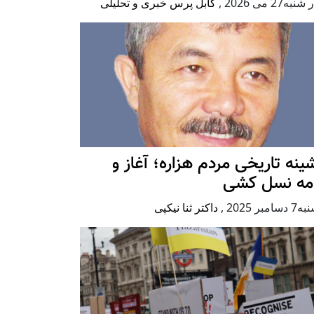
به27 می 2026
,
کابل پرس خبری و تحلیلی
ينه تاريخی مردم هزاره؛ آغاز و
امه نسل کشی
امبر 2025
,
داکتر ثنا نیکپی