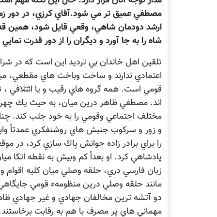
مدار توجه آنان قرار دارد. حال اين نكته مهم اس
مصطفي عميق تر مي شود.آقاي كرزي، در دور زم
ارشد دودمان شاهي، وقعي قايل شود، همين ق
شاه را به جا آورد و ديگران را از دور قدرت نمايي
تلقين اهل خاندان بي ترديد اين است كه در شراي
اعتمادي ندارند و ساخت وباخت هاي مقطعي، ميا
قومي است. همه گروه هاي رقيب و يا ائتلافي ، ت
اند. مصطفي ظاهر درين ميان، به حيث يك چهره ب
مختلف اجتماعي وقومي را به خود جلب كند. چن
و زور و سركوب جنبش هاي روشنفكري عمدتاً واب
را براي برادر زاده جوانش پاك سازي كرد، در 
پادشاهي كرد. او بعداً كم وبيش به نقطه اتكا مي
زبان فارسي دري، حلقه وصلي ميان كليه اقوام 
مانند حلقه وصلي درين منظومهء قومي جايگاهي 
دو آتشه ترين مخالفان جهادي و غير جهادي ظاه
مهماني هاي پر مصرف با هم به رقابت برخاستند.