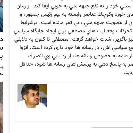
نتي خود را به نفع جبهه ملي به خوبي ايفا كند. از زمان
ي خورد وكوچك عناصر وابسته به تيم رئيس جمهور، و
 از عضويت جبهه ملي ، بي ثمر مانده است. درشرايط
تحركات وفعاليت هاي مصطفي براي ايجاد جايگاه سياسي
د
 نيز ناگزير، شدت خواهد گرفت. مصطفي تا كنون به دلايلي
س
ضع سياسي اش، در رسانه ها خود داري كرده است. انزوا
پ
عامه به خصوص رسانه ها، از رد يابي وي انصراف
اضر به پاسخ دهي به پرسش هاي رسانه ها شود، حداقل
پنج 
يد.
تح