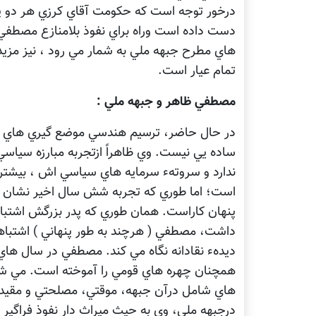
درخور توجه است كه حكومت آقاي كرزي هر دو پشتوا
دست داده است وراه براي نفوذ بلامنازع مصطف
هاي مطرح جبهه ملي به شمار مي رود ، نيز مزي
تمام عيار است.
مصطفي ظاهر و جبهه ملي :
در حال حاضر، ترسيم هندسي موضع گيري هاي آ
ساده يي نيست. وي ظاهراً ازتجربه مبارزه سيا
ندارد و سروتهء سرمايه هاي سياسي اش ، بيشتر ب
است؛ اما طوري كه تجربه شش سال اخير نشان د
پنهان كاراست. همان طوري كه پدر بزرگش اشتب
داشت، مصطفي ( هرچند به طور پنهاني ) اشتباه
ديدهء نقادانه نگاه مي كند. مصطفي در سال هاي 
همچنان چهره هاي قومي را آموخته است. مي شو
هاي شامل درآن جبهه، موقتي، مصلحتي و مقيد 
درجبهه ملي، وي به حيث ميراث دار نفوذ فراگي