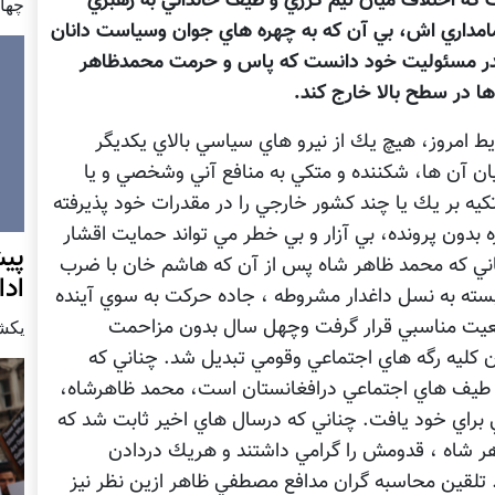
ت كه اختلاف ميان تيم كرزي و طيف خانداني به رهبري
چهار شن
امداري اش، بي آن كه به چهره هاي جوان وسياست دانان
در مسئوليت خود دانست كه پاس و حرمت محمدظاهر
 ها در سطح بالا خارج كند.
ط امروز، هيچ يك از نيرو هاي سياسي بالاي يكديگر
ن آن ها، شكننده و متكي به منافع آني وشخصي و يا
كيه بر يك يا چند كشور خارجي را در مقدرات خود پذيرفته
دون پرونده، بي آزار و بي خطر مي تواند حمايت اقشار
پيش
اني كه محمد ظاهر شاه پس از آن كه هاشم خان با ضرب
اد
سته به نسل داغدار مشروطه ، جاده حركت به سوي آينده
موقعيت مناسبي قرار گرفت وچهل سال بدون مزاحمت
يكشنبه7 دس
ان كليه رگه هاي اجتماعي وقومي تبديل شد. چناني كه
و طيف هاي اجتماعي درافغانستان است، محمد ظاهرشاه،
براي خود يافت. چناني كه درسال هاي اخير ثابت شد كه
ر شاه ، قدومش را گرامي داشتند و هريك دردادن
 تلقين محاسبه گران مدافع مصطفي ظاهر ازين نظر نيز