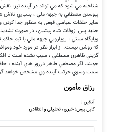
شناخته مي شود كه مي تواند در آينده نيز، نقش س
پيوستن مصطفي به جبهه ملي ، بسياري تلاش ها
ساير حلقات سياسي قومي به منظور جدا كردن وي
جديد پس ازوفات شاه پيشين، در صورت تشديد 
وپايگاه سنتي ، رويارويي جبهه ملي با تيم حاكم
كه روشن نيست، از ابراز نظر در مورد خود وموا
گزيني ظاهري مصطفي ، سبب نشده است تا افكار 
جويند. اگر مصطفي ظاهر درروز هاي آينده ، ح
سمت وسوي حركت آينده وي مشخص خواهد گرد
رزاق مأمون
آنلاین :
کابل پرس: خبری، تحليلی و انتقادی