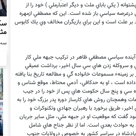
نه ( يكي باباي ملت و ديگر اعتبارملي ) خود را از
ي درعرصه سياسي باز شده است. اين كه مصطفي ازمهره
د بر علت است و اين براي بازيگران مخالف وي يك كابوس
سکو
مث
سه شنبه
ينده سياسي مصطفي ظاهر در تركيب جبهه ملي كار
سي و سروكله زدن هاي سي سال اخير، برداشت عميقي
ر زمينهء مسموعات خانواده گي و مطالعه تاريخ بنا يافته
اده است ، او به حدكافي، آدمي محتاط، موقع شناس و
اه سي و پنج سال حكومت هاي پس از خود را در جيب
ات وهمچنان روش هاي كارساز دوره پدر بزرگ خود را به
اخير، طريق برخورد با رهبران جهادي وتكنوكرات و
د گفت كه موقعيت او در جبهه ملي، مثل ساير جريان
به حوادث بعدي است. اما از نظر جناح هاي شامل
ر پادشاه در سراسر كشور به خصوص درولايات جنوب