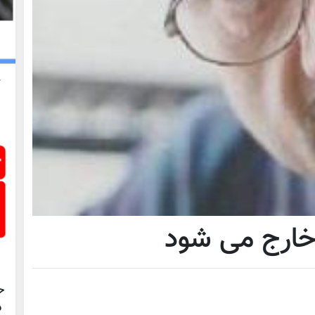
خارج می شود
ح
د