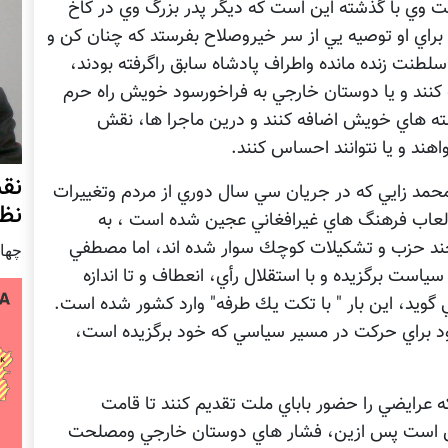
 وي با گذشته اين است كه ديگر پدر بزرگ وي در كاخ
 براي او توصيه يي از سر خيروصلاح بفرستد كه چنان كن و
سلطنت زنده مانده واطراف پادشاه سابق راگرفته بودند،
نند و يا دوستان خارجي به فراخورسود خويش راه حرم
استه هاي خويش اضافه كنند و درين ماجرا ها، نقش
هند و يا نتوانند احساس كنند.
نق
حمد زايي كه در جريان سي سال دوري از مردم وتغييرات
نظ
لعاب فرهنگ هاي غيرافغاني عجين شده است ، به
 چند حزب و تشكيلات كوچك سوار شده اند، اما مصطفي
چهار شنب
ت برگزيده و با استقلال رأي، انعطاف و تا اندازه
گويد، اين بار " با تكت يك طرفه" وارد كشور شده است.
ود براي حركت در مسير سياسي كه خود برگزيده است،
 عرايضي را حضور باباي ملت تقديم كنند تا قامت
مكن است پس ازين، فشار هاي دوستان خارجي ومصلحت