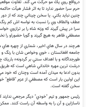
درواقع روي يك مو حركت مي كند. تفاوت موقعيت
حرم سرا حضور ندارد تا به اثر فشار هيأت حاكمه
چنين نبايد بكني. يا سخن چيناني چند كه از دور 
عطف والطاف وي را نسبت به نواسه اش كم رنگ ك
سرا در پيش گيرند كه وزنه شاه را بر ترازوي خو
مصطفي ظاهر به هيچ گيرند و گويا حضوراو را نخوا
هرچند در سال هاي اخير، شماري از چهره هاي م
جامعه افغانستان ، خوي وخواص شان با رنگ و 
طورجداگانه و با اهداف سنتي بر گردونهء باريك
درشت ترين مهره خانداني شاهي است كه طريق سياس
بدون ادعا به ميدان آمده است وچنان كه خود مي 
اين اولين بار است كه مصطفي از عزم "قاطع" خ
سخن گفته است.
رئيس جمهور و تيم "خودي" ديگر مرجعي ندارند كه
ناسازاين و آن را به واسطه آن راست كنند. م