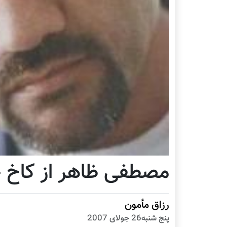
مصطفی ظاهر از كاخ 
رزاق مأمون
پنج شنبه26 جولای 2007