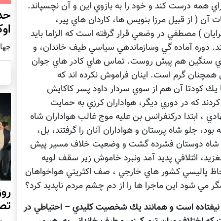
ي همه درست كند و خود را به بازوي اين و آن نچسپاند.
حد
آن ( از قبيل مرزا بنويس ها، كاردان هاي پير،
اوک
يان ) مصطفي در وضعي قرار گرفته است كه الزاما بايد
كند. دوره آماده گي وسازماندهي سياسي طيف خاندان، و
چهار شنب
اي سنگين هم پيش روست. تماس هاي كادر هاي جوان
 همچنان گرم است. اينان فراموش نكرده اند كه
يك كودتا آن هم از سوي سردار داود پسر كاكايش
شاهده كردند كه در دوري ديگر، هواداران كرزي به حمايت
ي ، ابتدا دركنفرانس بن عليه موج غالب هواداران شاه
بود، جلو شاه پرستان و هواداران آنان را گرفتند، بل،
صف شاه دوستان فشرده گشت و وضعيت خلاف مسير پيش
يد، ائتلافي پديد آمد ونبرد خاموش زير سقف لويه
لحاظ پاليسي كشور هاي خارجي ، صف اكثريتي هواخواهان
مگر مي شود اين ماجرا ها را از دم چشم مردم ناپديد كرد؟
روز
تص
يفتاده است و همانند يك شخصيت كليدي – احتياطي در