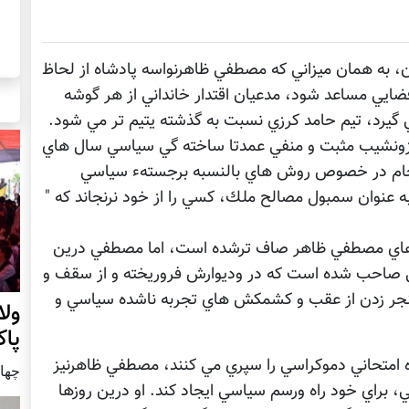
، به همان ميزاني كه مصطفي ظاهرنواسه پادشاه از لحاظ
فضايي مساعد شود، مدعيان اقتدار خانداني از هر گوشه
مي گيرد، تيم حامد كرزي نسبت به گذشته يتيم تر مي شود.
فرازونشيب مثبت و منفي عمدتا ساخته گي سياسي سال هاي
نجام در خصوص روش هاي بالنسبه برجستهء سياسي
ه عنوان سمبول مصالح ملك، كسي را از خود نرنجاند كه "
ي هاي مصطفي ظاهر صاف ترشده است، اما مصطفي درين
بي صاحب شده است كه در وديوارش فروريخته و از سقف و
خنجر زدن از عقب و كشمكش هاي تجربه ناشده سياسي و
ول
پا
امتحاني دموكراسي را سپري مي كنند، مصطفي ظاهرنيز
چهار شنب
ي، براي خود راه ورسم سياسي ايجاد كند. او درين روزها