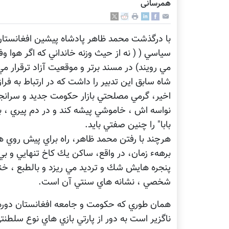
همرسانی
با درگذشت محمد ظاهر پادشاه پيشين افغانستان
سياسي ( ( نه از حيث وزنه خانداني كه اگر هوا و
مي رويند) در مسند برتر و موقعيت آزاد ترقرار 
شاه سابق اين تدبير را داشت كه در ارتباط به 
اخير، گرمي مصلحتي بازار حكومت جديد و سرا
نواسه اش ، خاموشي پيشه كند و در دم پيري ، ب
بابا" را چنين صفتي بايد.
هرچند با رفتن محمد ظاهر، راه براي پيش رو
برههء زمان، در واقع، ساكن يك كاخ تنهايي و 
پنجره هايش شك و ترديد مي ريزد و بالطبع ، 
شخصي ، نشانه هاي سنتي آن است.
همان طوري كه حكومت و جامعه افغانستان دوره 
ناگزير است به دور از پارتي بازي هاي نوع سلطنت