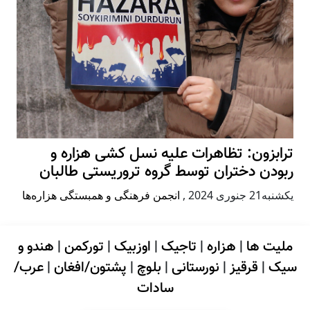
ترابزون: تظاهرات علیه نسل کشی هزاره و
ربودن دختران توسط گروه تروریستی طالبان
يكشنبه21 جنوری 2024
,
انجمن فرهنگی و همبستگی هزاره‌ها
ملیت ها
|
هزاره
|
تاجیک
|
اوزبیک
|
تورکمن
|
هندو و
سیک
|
قرقیز
|
نورستانی
|
بلوچ
|
پشتون/افغان
|
عرب/
سادات