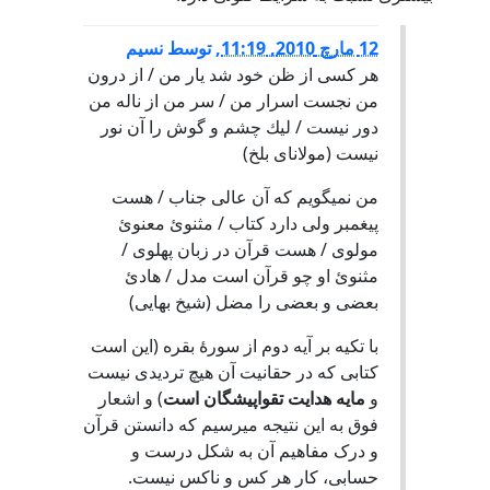
12 مارچ 2010, 11:19
,
توسط
نسیم
هر کسی از ظن خود شد یار من / از درون
من نجست اسرار من / سر من از ناله من
دور نيست / ليك چشم و گوش را آن نور
نيست (مولانای بلخ)
من نمیگویم که آن عالی جناب / هست
پیغمبر ولی دارد کتاب / مثنوئ معنوئ
مولوی / هست قرآن در زبان پهلوی /
مثنوئ او چو قرآن است مدل / هادئ
بعضی و بعضی را مضل (شیخ بهایی)
با تکیه بر آیه دوم از سورۀ بقره (اين است
كتابى كه در حقانيت آن هيچ ترديدى نيست
و
مايه هدايت تقواپيشگان است
) و اشعار
فوق به این نتیجه میرسیم که دانستن قرآن
و درک مفاهیم آن به شکل درست و
حسابی، کار هر کس و ناکس نیست.