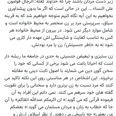
زیر دست مردان باشند چرا که خداوند گفته: الرجال قوامون
علی النساء... این در حالی است که اگر ما بدون پیشداوری
بخواهیم به این آیه نگاه کنیم متوجه خواهیم شد که به قرینه
سیاق، سرپرستی مرد بر زن منحصر به محیط خانواده است و
شامل موارد دیگر نمی شود. در بیرون از محیط خانواده هر
کس به تناسب کفایت و شایستگی اش عهده دار کاری می
شود نه به خاطر جنسیتش/ زن یا مرد بودنش.
زن ستیزی و تبعیض جنسیتی به حدی در جامعه ما ریشه دار
است که احیانا باعث می شود برخی از کسانی که خود را
سخن گوی دین می شمارند با اصول ثابت دینی به مقابله
برخیزند. این اشخاص در هر مناسبتی روی این نکته تاکید می
کنند که مرد نسبت به زن برتری دارد و سخنانی را برای تقویت
گفته های خود سرهم می کنند. نمی دانم این افراد به آن
فرموده قرآنی که می گوید:« ان اکرمکم عندالله اتقاکم» یا آن
جا که خطاب به زنان و مردان مسلمان می گوید:« بعضکم
من بعض» چه پاسخی می دهند. از نظر اسلام، ارزش و