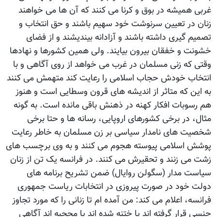
غربی همیشه در بوق و کرنا می کنند که آن ها می خواهند
زنان در تعیین سرنوشت خود سهیم باشند و حق انتخاب و
تصمیم گیری داشته باشند و آزادانه بیندیشند و از فضای
خشونت و خفقان بیرون بیایند. ولی همین کشورها و نهادها
وقتی که زنی مسلمان در غرب می خواهد از روی آگاهی و با
انتخاب خودش حجاب اسلامی را رعایت کند متهمش می کنند
به این که متاثر از اندیشه های قرون وسطایی است و هنوز
هم رسوبات افکار کهنه در ذهنش باقی مانده است. به گونه
مثال، در برخی کشورهای اروپایی، رسانه ها و حتا برخی
شخصیت های نامدار سیاسی بر زن مسلمان به خاطر رعایت
پوشش اسلامی پیوسته هجوم می کنند و به وی برچسب های
زشت می زنند و تحقیرش می کنند. در فرانسه یک تن از زنان
سیاست مدار (سگولن روایال) ضمن تشریح برنامه های
دولت خود در صورت پیروزی در انتخابات ریاست جمهوری
فرانسه، اعلام می کند: من آمده ام تا زنانی را که مورد تجاوز
جنسی قرار گرفته اند یا ختنه شده اند یا محجبه اند آگاهی