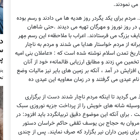
می نمودند.
 مردم برای يکد يگردر روز هديه ها می دادند و رسم بوده
 در روز نوروز و مهرگان تهيه می دیدند .حتی شاهان
یف بزرگ می فرستادند. اعراب با ملاحظهء اين رسم مِهر
د
انه از مردم خواستار هدايا می شدند و مردم به ناچار
س
در تاریخ تمدن اسلام نوشته شده است که : «عاملان بنی اميه
پ
 تخمین مي زدند و مطابق ارزيابی ظالمانهء خود از آنان
پنج 
ی افزايش در آمد ، آنکه بر زمین های باير نیز ماليات وضع
تح
ه نام عيدی می گرفتند و در زمان معاويه این عيدی ده
ذ می گرديد تا اینکه مردم ناچار شدند دست از برگزاری
دين وسیله شانه های خويش را از پرداخت جزيه نوروزی سبک
 . برای آنکه اين موضوع دقیق تربیانگردد باید افزود: در
ن مروان به حجاج بن يوسف ثقفی حاکم خراسان دستور
ا برای زمين داران نير بگزارد که صرف نمايند. پس از چندی