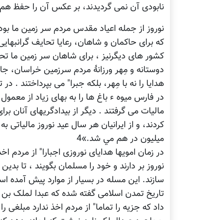
نابودی آن نمی گرديدند، بر عکس آن را حفظ هم 
نوروز از جمله اعياد مقدس مردم سر زمين ما بود.
که برای حاکمان و شاهان، رعایا تحایف گرانبهایی
کشور های ديگرنیز ، برای شاهان سر زمین ما تحا
دوستانه و مِهر ورزانۀ مردم سرزمین خراسان، جابر
هدايا را نه با مِهر، بلکه جبرا" می بپرداختند . 
در فارس ميوه ء باغ ها را به بهای زياد از معمول
مالیات می گرفتند . ديگر از بيدادگريهای آنان برا
کردند، و از ایرانيان هر سال عيد نوروز مالياتی ب
ميليون در هم مي شد.»4
در زمان امویها هدايای نوروزی اجبارا" از مردم اخ
نوروز بر دارند و خود را مسلمان بگویند ، تا ب
سازند. اين مسله در بسيار از موارد پيش آمده است
تاريخ تمدن اسلامی گفته شده که عبدا لملک ب
داد که جزيه را تماما" از مردم اخذ ندارد مبلغی ر