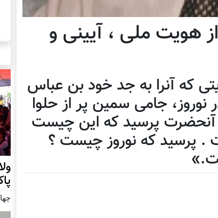
 از هویت ملی ، آيينی و
تی که آنرا به جد خود بن عباس
 نوروز، جامی سمين پر از حلوا
 و آنحضرت پرسيد که اين چيست
ست . پرسيد که نوروز چيست ؟
ست.»
ول
پا
چهار شنب