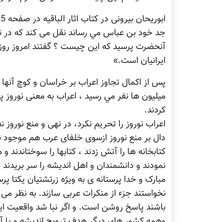
جد خود بن عباس مي رساند نقل می کند که در نور
آنحضرت پرسيد که اين چيست ؟ گفتند امروز روز 
ايرانيان است.»
پس از اکمال تجاوز اعراب بر خراسان و کوچ آنها ا
ميليون ها نفر مي رسيد ، اعراب به معنی نوروز پ
کردند.
اعراب نوروز را تحریم نکرد، در نهی و منع نوروز 
دال بر منع نوروز ازسوی خلفای عرب هم موجود 
کتابخانه ها را آتش زدند ، کتابها را سوختاندند و
نمودند و دانشمندان و اهل انديشه را سر بريدند و
مبارک و خدا پرستانه ی به ویژه زرتشتيان یکتا پر
نخواستند جزء از منکرات عربی سازند. به نظر می آ
باشند پاسخ روشن است. و اگر نبا شد واقعيت اي
وهمه کشور های ديگر هدف ترويج انديشه و يا آيي