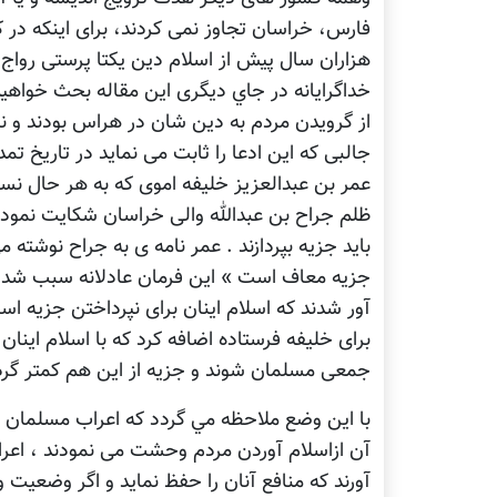
فارس، خراسان تجاوز نمی کردند، برای اينکه در ک
هزاران سال پيش از اسلام دین يکتا پرستی رواج 
خداگرايانه در جاي ديگری اين مقاله بحث خواهي
از گرويدن مردم به دين شان در هراس بودند و ن
جالبی که اين ادعا را ثابت می نمايد در تاريخ 
عمر بن عبدالعزیز خليفه اموی که به هر حال نس
ظلم جراح بن عبدالله والی خراسان شکايت نمود که
بايد جزيه بپردازند . عمر نامه ی به جراح نوشته 
جزيه معاف است » این فرمان عادلانه سبب شد که 
آور شدند که اسلام اینان برای نپرداختن جزيه است
برای خليفه فرستاده اضافه کرد که با اسلام اينان
جمعی مسلمان شوند و جزيه از اين هم کمتر گردد
با این وضع ملاحظه مي گردد که اعراب مسلمان 
آن ازاسلام آوردن مردم وحشت می نمودند ، اعر
آورند که منافع آنان را حفظ نماید و اگر وضعيت 