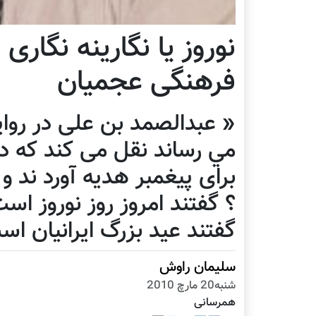
نوروز یا نگارينه نگاری
فرهنگی عجمیان
« عبدالصمد بن علی در رواي
مي رساند نقل می کند که در
برای پيغمبر هديه آورد ند
؟ گفتند امروز روز نوروز ا
گفتند عيد بزرگ ايرانيان ا
سلیمان راوش
شنبه20 مارچ 2010
همرسانی