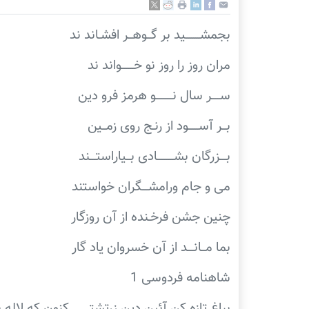
بجمشـــــــيد بر گــوهــر افشـاند ند
مران روز را روز نو خــــــواند ند
ســــر سال نــــــــو هرمز فرو دین
بــر آســـــود از رنـج روی زمــين
بـــزرگان بشــــــــادی بــياراستـــند
می و جام ورامشـــگران خواستند
چنين جشن فرخـنده از آن روزگار
بما مــانـــد از آن خسروان ياد گار
شاهنامه فردوسی 1
بباغ تازه کن آئين دين زرتشتی ــ کنون که لاله