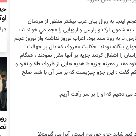
حد
اوک
جم اینجا به روال بيان عرب بیشتر منظور از مردمان
چهار شنب
، به شمول ترک و پارسی و اروپايی را عجم مي خواند ند،
ارس تا به رود سند بود. اعراب نوروز نداشته واز نوروز عجم
 جهان بيگانه بودند. حکايت معروف که دال بر جهالت
سان را اشغال کردند جزيه بر آنها مقرر نمودند ، هنگام
وه مقدار معينه جزيه « هديه هايی از ظروف طلا و نقره و
اکم گفت : اين جزو چيزِيست که بر سر آن با شما صلح
می دهيم که او را بر سر رأفت آريم.
روز
تص
د کنم شايد جزو حق من است، آنرا می گيرم»2