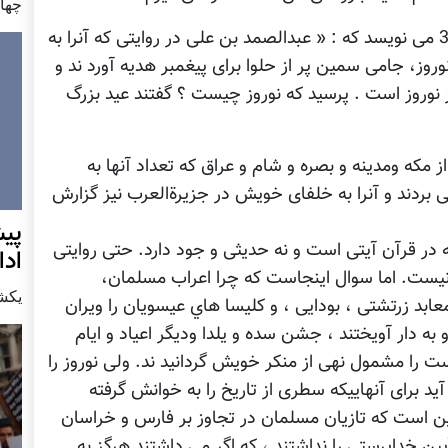
چهار شن
ابوريحان بيرونی در کتاب اثار الباقيه در صفحه 35 می نويسد که : « عبدالصمد بن علی در روايتی که آنرا به
وز، جامی سمين پر از حلوا برای پيغمبر هديه آورد ند و
نوروز است . پرسيد که نوروز چيست ؟ گفتند عيد بزرگ
ز مکه ومدينه و بصره و شام و عراق که تعداد آنها به
ی بردند و آنرا به خلفای خويش در جزيرةالعرب نيز گزارش
پيش
نه در قرآن آيتی است و نه حديثی و جود دارد. حتی روایتی
اد
نيست. اما سوال اينجاست که چرا اعراب مسلمان،
يكشنبه7 دس
 معابد زرتشتی ، بودايی ، و کلیسا هاي عيسويان را ويران
 به دار آويختند ، جشن سده و يلدا وديگر اعياد و ايام
ست را مشمول نهی از منکر خويش گردانيد ند. ولی نوروز را
يد برای آنهاييکه سطری از تاريخ را به خوانش گرفته
ن است که تازيان مسلمان در تجاوز بر فارس و خراسان
ن خداپرستی را نداشتند ، که اگر می داشتند هرگز به