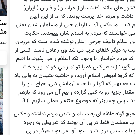
شور های مانند افغانستان( خراسان) و فارس ( ايران)
داشت و مردم خدا پرست بودند. که ما از اين آيين
سکو
م کرد . اما عکس آن ، تازيان حتی از مسلمان شدن یعنی
مث
می خواستند که مردم به اسلام شان بپيوندند. حکايت
تمدن اسلام تاليف جرجی زيدان نوشته شده است که درزمان
سه شنبه
بت به ديگر خلفای عرب می شد وی راعادل نامید، کسی از
 مردم خراسان با وجود انکه اسلام را می پذيرند با آنهم
می گويد: ( « هر کس که با تو نماز مي خواند از پرداخت
گروه انبوهی اسلام آورند، و حاشيه نشينان به والی یاد
 چه بهتر که آنها را با ختنه آزمايش کنی. جراح اين را
 مقدار جزيه رو به کمی گزارده و بيم آن مي رود که بازهم
 ، پس چه بهتر که موضوع ختنه را عملی سازيم. ) 3
هیچ گونه علاقه ای به مسلمان شدن مردم نداشته و عکس
اب مسلمان فقط در پی آن بودند که شرايطی به وجود
و يا مناسبتی برای شان سود آور می بود، هرگز در پی