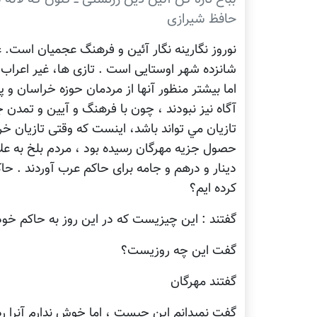
حافظ شیرازی
نوروز نگارينه نگار آئين و فرهنگ عجميان است. ع
شانزده شهر اوستایی است . تازی ها، غير اعراب 
اما بيشتر منظور آنها از مردمان حوزه خراسان و پ
آگاه نیز نبودند ، چون با فرهنگ و آیين و تمدن
تازيان مي تواند باشد، اينست که وقتی تازيان خرا
حصول جزيه مهرگان رسيده بود ، مردم بلخ به علا
دينار و درهم و جامه برای حاکم عرب آوردند . ح
کرده ايم؟
گفتند : اين چيزيست که در اين روز به حاکم خود 
گفت اين چه روزيست؟
گفتند مهرگان
گفت نميدانم اين چيست ، اما خوش ندارم آنرا ر