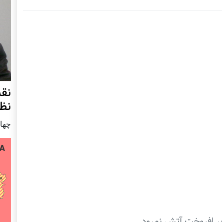
نق
نظ
چهار شنب
 بر افروخت آتش نمرود