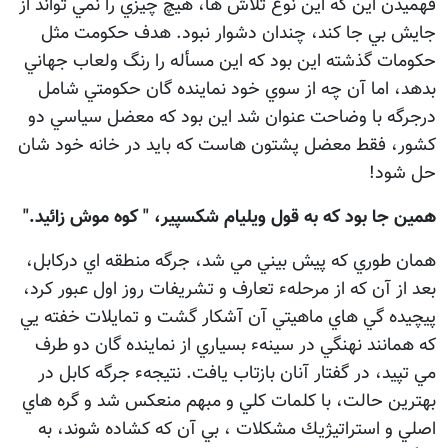
فهميدن اين كه اين نوع تلاش ها، هيچ چيزي را نمي تواند از
جايش بي جا كند، چندان دشوار نبود. هدف حكومت مثل
حكومات گذشته اين بود كه اين مسأله را رنگ ولعاب جهاني
بدهد، اما آن چه از سوي خود نماينده گان حكومتي شامل
درجرگه با وضاحت عنوان شد اين بود كه معضل سياسي دو
كشور، فقط معضل پشتون هاست كه بايد در خانه خود شان
حل شود!
همين جا بود كه به قول ويليام شكسپير، " كوه موش زائيد."
همان طوري كه پيش بيني مي شد، جرگه منطقه اي دركابل،
بعد از آن كه از مرحلهء تعارف و تشريفات روز اول عبور كرد،
پيچيده گي هاي ماهيتي آن آشكار گشت و تمايلات خفته يي
كه همانند نهنگي در سينهء بسياري از نماينده گان دو طرف
مي تپيد، در گفتار آنان بازتاب يافت. نتيجهء جرگه كابل در
بهترين حالت، با كلمات كلي و مبهم منعكس شد و گره هاي
اصلي و استراتيژيك مشكلات ، بي آن كه كشاده شوند، به