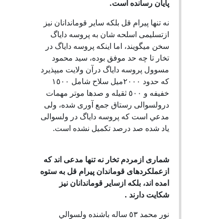
پايان رسانده است.
نه تنها پيرام قل بلکه ساير قوماندانان نيز
ازتسليمى اسلحه شان به پروسه داياگ
سخن ميگويند، اما اينکه پروسه داياگ در
تخار تا چه حد موفق بوده، سيد محمود
مسوول پروسه داياگ درآن ولايت ميپذيرد
که حدود ٢٠٠٠ميل سلاح شامل ١٥٠٠
خفيفه و ٥٠٠ ثقيله و صدها موتر مهمات
درولسوالى رستاق جمع آورى شده، ولى
مدعي است که پروسه داياگ در ولسوالى
ياد شده صد درصد تکميل نشده است.
شمارى ازمردم تخار نه تنها مدعى اند که
ازعملکردهاى قوماندان پيرام قل به ستوه
امده اند، بلکه ازساير قوماندانان نيز
شکايت دارند .
نور محمد ٥٣ ساله باشنده ولسوالي