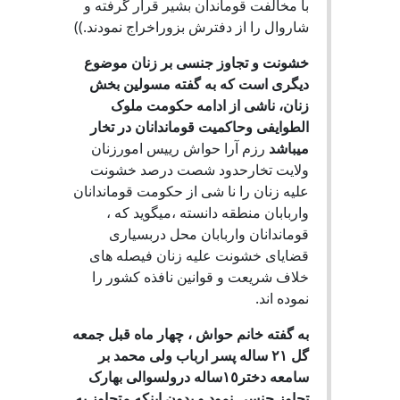
با مخالفت قوماندان بشير قرار گرفته و
شاروال را از دفترش بزوراخراج نمودند.))
خشونت و تجاوز جنسى بر زنان موضوع
دیگرى است که به گفته مسولین بخش
زنان، ناشی از ادامه حکومت ملوک
الطوایفی وحاکمیت قوماندانان در تخار
میباشد
رزم آرا حواش ريیس امورزنان
ولایت تخارحدود شصت درصد خشونت
علیه زنان را نا شی از حکومت قوماندانان
واربابان منطقه دانسته ،ميگويد که ،
قوماندانان واربابان محل دربسيارى
قضاياى خشونت عليه زنان فيصله هاى
خلاف شريعت و قوانين نافذه کشور را
نموده اند.
به گفته خانم حواش ، چهار ماه قبل جمعه
گل ٢١ ساله پسر ارباب ولى محمد بر
سامعه دختر١٥ساله درولسوالی بهارک
تجاوز جنسى نمود و بدون اينکه متجاوز به