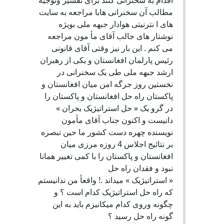
اقدام به سخنرانی کنند برای تفسیر وتوجیه
مطالب آن سخنرانی هابا مراجعه به سایت
های ا نترنیتی هوادار جبهه ملی بویژه
نوشتار های جالب آقای مأ مون مراجعه
می کنم . این بار نیز وقتی آقای قانونی
رئیس پارلمان افغانستان و یکی از رهبران
ارشد جبهه ملی طی یک سخنرانی در
نخستین روز جرگه امن میان افغانستان و
پاکستان راه حل افغانستان و پاکستان را
در گرو یک « حل استراتیژیک بحران »
دانیست و اکنون جناب آقای مأمون
نویسنده چهره دست کشور ما حین تبصره
بر نتائیج اجلاس 4 روزه مرزی میان
افغانستان و پاکستان را با کمی تغییر همانا
نبود و فقدان راه حل
« استراتیژیک » میداند .! واقعأ من ندانیستم
که راه حل استراتیژیک کدام است ؟ و
چگونه وروی کدام میکانیزم باید به این
گونه راه حل رسید ؟