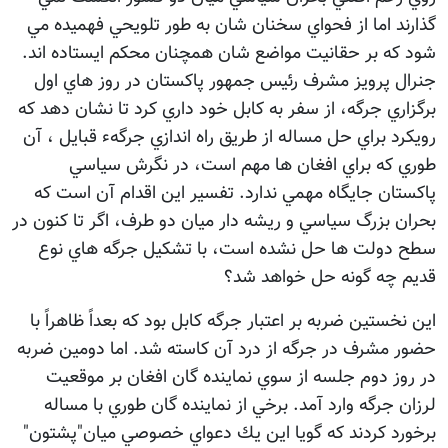
گذارند اما از فحواي سخنان شان به طور تلويحي فهميده مي
شود كه بر حقانيت مواضع شان همچنان محكم ايستاده اند.
جنرال پرويز مشرف رئيس جمهور پاكستان در روز هاي اول
برگزاري جرگه، از سفر به كابل خود داري كرد تا نشان دهد كه
رويكرد براي حل مساله از طريق راه اندازي جرگهء قبايل ، آن
طوري كه براي افغان ها مهم است، در نگرش سياسي
پاكستان جايگاه مهمي ندارد. تفسير اين اقدام آن است كه
بحران بزرگ سياسي و ريشه دار ميان دو طرف، اگر تا كنون در
سطح دولت ها حل نشده است، با تشكيل جرگه هاي نوع
قديم چه گونه حل خواهد شد؟
اين نخستين ضربه بر اعتبار جرگه كابل بود كه بعداً ظاهراً با
حضور مشرف در جرگه از درد آن كاسته شد. اما دومين ضربه
در روز دوم جلسه از سوي نماينده گان افغان بر موقعيت
لرزان جرگه وارد آمد. برخي از نماينده گان طوري با مساله
برخورد كردند كه گويا اين يك دعواي خصوصي ميان"پشتون"