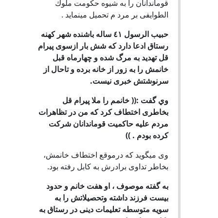
قوماندانان را به شيوه حكومت ملوك
الطوايفى بر مرد م تحميل مينمايد .
حبيب الرسول ٤١ ساله باشنده شهر كهنه
رستاق ادعا دارد که شش بار ازسوى پيرام
قل تهديد به مرگ شده و چهارماه قبل
خانمش را به زور از خانه برده و تاحال از
سرنوشتش خبرى نيست.
وي گفت :(( خانمم را ملا پيرام قل
بخاطرى اختطاف کرد که من در تظاهرات
مردم عليه حاکميت قوماندانان شرکت
کرده بودم . ))
وى ميگويد که درموقع اختطاف خانمش،
بخاطر تداوى برادرش به کابل رفته بود.
به گفته موصوف ، او هفت خانم و حدود
بيست فرزند داشته وتحصيلاتش را به
سويه متوسطه تعليمات دينى در رستاق به