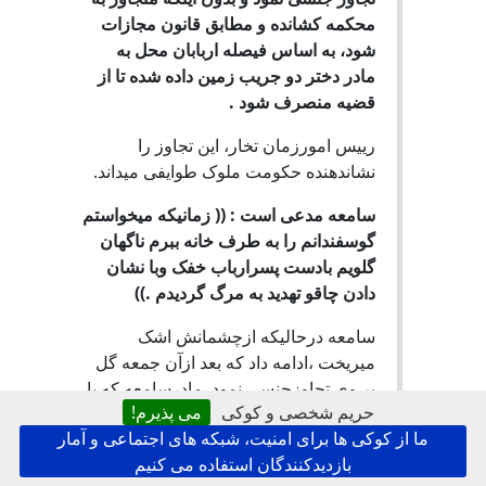
محکمه کشانده و مطابق قانون مجازات
شود، به اساس فيصله اربابان محل به
مادر دختر دو جریب زمین داده شده تا از
قضيه منصرف شود .
رييس امورزمان تخار، این تجاوز را
نشاندهنده حکومت ملوک طوایفی ميداند.
سامعه مدعى است : (( زمانیکه میخواستم
گوسفندانم را به طرف خانه ببرم ناگهان
گلویم بادست پسرارباب خفک وبا نشان
دادن چاقو تهديد به مرگ گرديدم .))
سامعه درحاليکه ازچشمانش اشک
میریخت ،ادامه داد كه بعد ازآن جمعه گل
بر وی تجاوزجنسی نمود .مادرسامعه که با
حریم شخصی و کوکی
می پذیرم!
دخترش اكنون به شورای ولایتی عارض
ما از کوکی ها برای امنیت، شبکه های اجتماعی و آمار
وخواستار مجازات پسر ارباب است،
بازدیدکنندگان استفاده می کنیم
ميگويد : (( وقتي خبر شدم به ارباب ولى