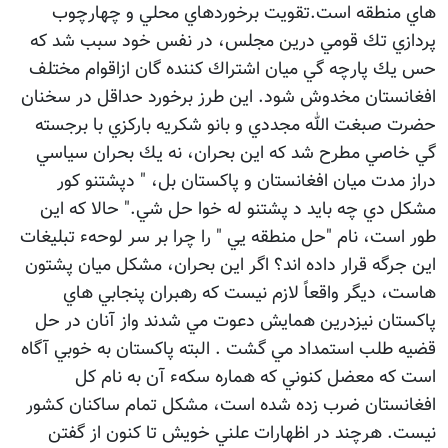
هاي منطقه است.تقويت برخوردهاي محلي و چهارچوب
پردازي تك قومي درين مجلس، در نفس خود سبب شد كه
حس يك پارچه گي ميان اشتراك كننده گان ازاقوام مختلف
افغانستان مخدوش شود. اين طرز برخورد حداقل در سخنان
حضرت صبغت الله مجددي و بانو شكريه باركزي با برجسته
گي خاصي مطرح شد كه اين بحران، نه يك بحران سياسي
دراز مدت ميان افغانستان و پاكستان بل، " دپشتنو كور
مشكل دي چه بايد د پشتنو له خوا حل شي." حالا كه اين
طور است، نام "حل منطقه يي " را چرا بر سر لوحهء تبليغات
اين جرگه قرار داده اند؟ اگر اين بحران، مشكل ميان پشتون
هاست، ديگر واقعاً لازم نيست كه رهبران پنجابي هاي
پاكستان نيزدرين همايش دعوت مي شدند واز آنان در حل
قضيه طلب استمداد مي گشت . البته پاكستان به خوبي آگاه
است كه معضل كنوني كه هماره سكهء آن به نام كل
افغانستان ضرب زده شده است، مشكل تمام ساكنان كشور
نيست. هرچند در اظهارات علني خويش تا كنون از گفتن