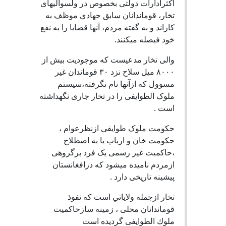
اكثرادارات دولتى بخصوص در ولسواليهاى
تخار، قوماندانان سابق جهادى موظف به
كاراند و به گفته مردم، آنها قضايا را به نفع
خود فيصله ميكنند.
والى تخار مدعيست که موجوديت بيش از
٨٠٠٠ ميل سلاح نزد ٣٠ قوماندان غير
مسوول که ازآنها نام نگرفته،سيستم
ملوک الطوايفى را در تخار جارى نگهداشته
است .
حکومت ملوک طوایفی ازنظرعوام ،
حکومت خان و ارباب یا به اصطلاح
،حاكميت غير رسمى یک فرد برگروهى
ازمردم ناميده ميشود كه درافغانستان
پيشينه تاريخى دارد .
تخار ازجمله ولاياتي است كه نفوذ
قوماندانان محلى ، زمينه سازحاكميت
ملوك الطوايفى گرديده است