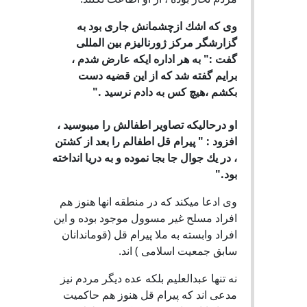
وى که اشك ازچشمانش جارى بود به
گزارشگر مرکز ژورناليزم بين المللى
گفت :" به هر اداره ايکه عارض شدم ،
برايم گفته شد كه از اين قضيه دست
بكشم ،هيچ كس به دادم نرسيد ."
او درحاليكه تصاوير اطفالش را ميبوسيد ،
افزود : " پيرام قل اطفالم را بعد از كشتن
، در يك جوال جا بجا نموده و به دريا انداخته
بود."
وى ادعا ميکند که در منطقه انها هنوز هم
افراد مسلح غير مسوول موجود بوده و اين
افراد وابسته به ملا پيرام قل (قوماندانان
سابق جمعيت اسلامى ) اند.
نه تنها عبدالعليم بلکه عده ديگر مردم نيز
مدعى اند که پيرام قل هنوز هم حاكميت