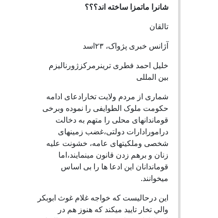
شانرا ماتمزا ساخته اند؟؟؟
تالقان
آژانس خبرى پژواک، ٢٣اسد
خليل احمد فطری ترينرمرکزژورناليزم
بين المللى
شمارى از مردم ولايت تخارادعاى ادامه
حکومت ملوک الطوايفى را نموده وبرخى
قوماندانهاى محلى را متهم به دخالت
درامورادارات دولتى،غضب زمينهاى
شخصى وملکيتهاى عامه، خشونت عليه
زنان و برهم زدن قانون مينمايند،اما
قوماندانان اين ادعا ها را بى اساس
ميخوانند.
اين درحاليست که خواجه غلام غوث ابوبکر
والي تخار تاييد ميکند که هنوز هم در