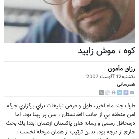
كوه ، موش زاييد
رزاق مأمون
يكشنبه12 آگوست 2007
همرسانی
ظرف چند ماه اخير، طول و عرض تبليغات براي برگزاري جرگه
امن منطقه يي از جانب افغانستان ، بس پر پهنا بود. اما
درمحافل رسمي و رسانه هاي پاكستان ازهمان ابتدا يك بحث
خارج از درجه بود. بدين ترتيب از همان مرحله نخست ،