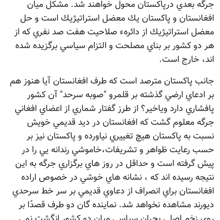
جرگه بعدي درپاكستان محول خواهند شد. مشكل ميان
افغانستان و پاكستان يك معضل استراتيژيك است و حل
معضل استراتيژيك از دائرهء صلاحيت هفت صد نفري كه از
هر دو كشور بر بناي مصلحت و التزام سياسي برگزيده شده
اند، خارج است.
جانب پاكستان مترصد است كه طرف افغانستان آيا هنوز هم
بر ادعاي ارضي گذشته بر قلمرو "صوبه سرحد" آن كشور
پافشاري دارد وياخير؟ از طرز گفتار شماري از اعضاي افغاني
جرگه معلوم گشت كه افغانستان در ديد قديمي خويش
نسبت به پاكستان هيچ تغييري نياورده و پاكستان نيز بر
حسب رعايت ظواهر و تشريفات،خاموشي رندانه يي را در
پيش گرفته است و حداقل در روز هاي برگزاري جرگه به اين
نتيجه رسيده اند كه ، نشانه هاي خوشي در خصوص اراده
افغانستان براي انصراف از دعاوي قديمي بر سر خط سرحدي
ديورند مشاهده نخواهد شد. نماينده گان دو طرف قصدًا بر
روي زخم اصلي بحران سياسي ميان دو كشور انگشت نمي