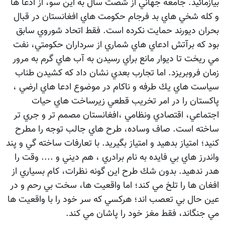
بيازمائيد. جامعه جهاني از شصت سال به اين سو، از ادعا ها
و كله شخي هاي بد فرجام حكومت هاي افغانستان در قبال
بحران ديورند حمايت نكرده است. فقط اتحاد شوروي سابق
بود كه برآتش ادعاي هاي شماري از سرداران حكومتي، نفت
مي ريخت تا ديوار مانع براي رسيدن به آب هاي گرم به مرور
زمان فروبريزد. اما تجارب بعدي نشان داد كه كشيدن طناب
سياست هاي يك طرفه و ناكام در موضوع ادعا هاي ارضي ،
پاكستان را در امر تخريب قطعي زيرساخت هاي حيات
اجتماعي، اقتصادي ونظامي ،افغانستان مصمم تر و جري تر
ساخته است. صاف وساده، طرح هاي جالب توجه را مطرح
كنيد؛ امتياز بدهيد و امتياز بگيريد. با تعارفات ساخته گي و پند
واندرز هاي بي فايده به نام برادري ، هم ديني و .... وقت را
هدر ندهيد. بدون شك طرح اين گونه نظرات، كام بسياري از
افغان ها را تلخ مي كند؛ اما واقعيت ها، سخت بي رحم و در
عين حال بي تعصب اند؛ هركسي كه سر خود را با واقعيت ها
مي جنگاند، فقط مغز خود را پاشان مي كند.