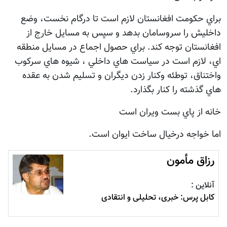
براي حكومت افغانستان لازم است تا درگام نخست، وضع
داخليش را سروسامان بدهد و سپس به مسايل خارج از
افغانستان توجه كند. براي حصول اجماع در مسايل منطقه
اي، لازم است در سياست هاي داخلي ، شيوه هاي سركوب
واختناق، توطئه وكنار زدن ديگران و تسليم شدن به عقده
هاي گذشته را كنار بگذارد.
خانه از پاي بست ويران است
اما خواجه درخيال ساخت ايوان است.
رزاق مأمون
آنلاین :
کابل پرس: خبری، تحليلی و انتقادی