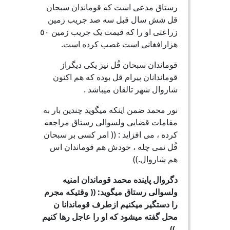
رستاق مدعى است که قوماندان سبحان
قل شش سال قبل سه صد جريب زمين
زراعتى او را که قيمت يک جريب زمين ٥٠
هزارافغانى است غصب کرده است.
قوماندان سبحان قُل نيز يكى ديگراز
قوماندانان پيرام قل بوده که هم اکنون
شاروال شهر تالقان ميباشد .
نور محمد ضمن اينکه ميگويد چندين بار به
مقامات قضايى ولسوالى رستاق مراجعه
كرده ، مى افزايد : (( امر کسى بر سبحان
قُل نمى چله ، خودش هم قوماندان اس
هم شاروال.))
دگروال پاينده محمد قوماندان امنيه
ولسوالى رستاق ميگويد: (( وقتيکه مجرم
را دستگير ميکنيم ازطرف قوماندانا ن
محل گفته ميشود که او را عاجل رها کنيم
.))