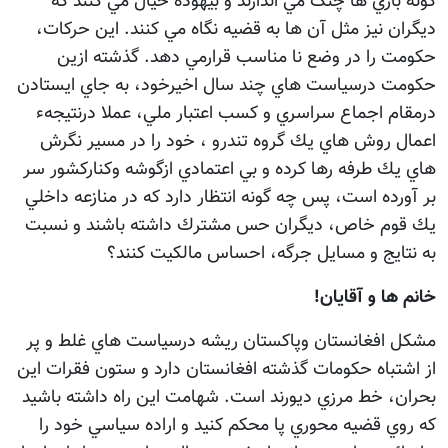
گونه بازي ها چنگ مي اندازند و بيهوده خيال مي كنند كه
ديگران نيز مثل آن ها به قضيه نگاه مي كنند. اين حركات،
حكومت را در وضع نا مناسب قرارمي دهد. گذشته ازين
حكومت درسياست هاي چند سال اخيرخود، به جاي ايستادن
درمقام اجماع سراسري و كسب اعتبار ملي، عملا درنتيجهء
اعمال روش هاي يك گروه تندرو ، خود را در مسير نگرش
هاي يك طرفه رها كرده و بي اعتمادي ازگوشه وكناركشور سر
بر آورده است، پس چه گونه انتظار دارد كه در منازعه داخلي
يك قوم خاص، ديگران حس مشترك داشته باشند و نسبت
به نتايج و مسايل جرگه، احساس مالكيت كنند؟
خانم ها و آقايان!
مشكل افغانستان وپاكستان ريشه درسياست هاي غلط و پر
از اشتباه حكومات گذشته افغانستان دارد و ستون فقرات اين
بحران، خط مرزي ديورند است. شهامت اين راه داشته باشيد
كه روي قضيه محوري پا محكم كنيد و اراده سياسي خود را