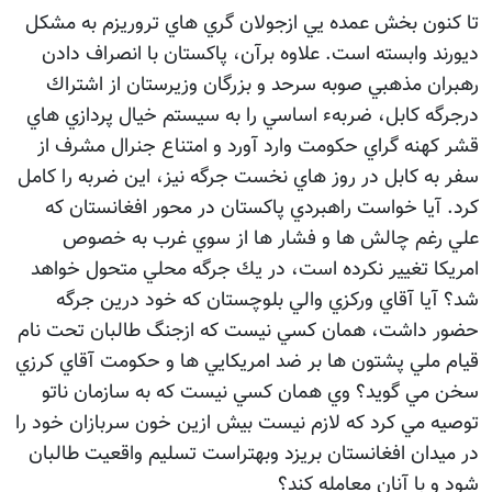
تا كنون بخش عمده يي ازجولان گري هاي تروريزم به مشكل
ديورند وابسته است. علاوه برآن، پاكستان با انصراف دادن
رهبران مذهبي صوبه سرحد و بزرگان وزيرستان از اشتراك
درجرگه كابل، ضربهء اساسي را به سيستم خيال پردازي هاي
قشر كهنه گراي حكومت وارد آورد و امتناع جنرال مشرف از
سفر به كابل در روز هاي نخست جرگه نيز، اين ضربه را كامل
كرد. آيا خواست راهبردي پاكستان در محور افغانستان كه
علي رغم چالش ها و فشار ها از سوي غرب به خصوص
امريكا تغيير نكرده است، در يك جرگه محلي متحول خواهد
شد؟ آيا آقاي وركزي والي بلوچستان كه خود درين جرگه
حضور داشت، همان كسي نيست كه ازجنگ طالبان تحت نام
قيام ملي پشتون ها بر ضد امريكايي ها و حكومت آقاي كرزي
سخن مي گويد؟ وي همان كسي نيست كه به سازمان ناتو
توصيه مي كرد كه لازم نيست بيش ازين خون سربازان خود را
در ميدان افغانستان بريزد وبهتراست تسليم واقعيت طالبان
شود و با آنان معامله كند؟