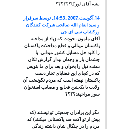
نشه آقای لورکا؟؟؟؟؟؟
14 آگوست 2007, 14:53
,
توسط
سرفراز
و سيد انعام الله صالحى شرکت کنندگان
ورکشاپ سى آى جى
آقای مامون، خودت که زیاد از مداخله
پاکستان مینالی و قطع مداخلات پاکستان
را کلید حل مسایل کشور میدانی، با
چشمان باز و وجدان بیدار گزارش تکان
دهنده ذیل را بخوان و بعد برای ما بنویس
که در کجای این قضایای تخار دست
پاکستان نهفته است که مردم نگونبخت آن
ولایت با یکچنین فجایع و مصایب استخوان
سوز مواجهند؟؟؟؟
مگر این برادران جمعیتی تو نیستند (که
بیش از تو اکت ضد پاکستانی میکنند) که
مردم را در چنگال شان داشته زندگی