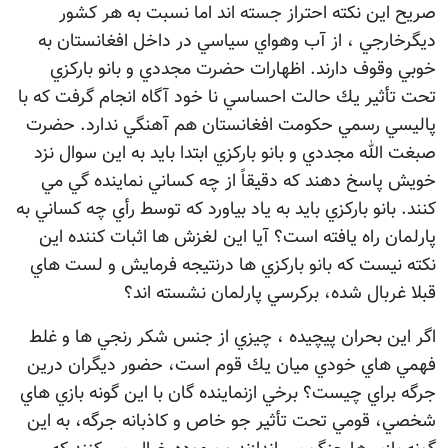
صريح اين نكته احتراز جسته اند اما نسبت به هر كشور
ديگرخارجي ، از آب وهواي سياسي در داخل افغانستان به
خوبي وقوف دارند. اظهارات حضرت مجددي و بانو باركزي
تحت تأثير يك حالت احساسي نا خود آگاه انجام گرفت كه با
پاليسي رسمي حكومت افغانستان هم آهنگي ندارد. حضرت
صبغت الله مجددي و بانو باركزي ابتدا بايد به اين سوال نزد
خويش پاسخ دهند كه دقيقاً از چه كساني نماينده گي مي
كنند. بانو باركزي بايد به ياد بياورد كه توسط رأي چه كساني به
پارلمان راه يافته است؟ آيا اين لغزش ها اثبات كننده اين
نكته نيست كه بانو باركزي ها درنتيجه فرمايش و لست هاي
قبلا غربال شده، بركرسي پارلمان نشسته اند؟
اگر اين بحران پيچيده ، چيزي از جنس شكر رنجي ها و غلط
فهمي هاي خودي ميان يك قوم است، حضور ديگران درين
جرگه براي چيست؟ برخي ازنماينده گان با اين گونه بازي هاي
شخصي، قومي تحت تأثير جو خاص و كاذبانه جرگه، به اين