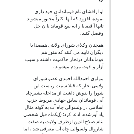
او ازافشاى نام قوماندانان خود دارى
نموده، افزود که آنها اکثراً مجبور ميشوند
تانها آ قضايا ر ابه نفع قوماندانا ن حل
وفصل کنند .
همچنان وکلاى شوراى ولایتی همصدا با
ديگران تاييد مى کنند که هنوز هم
قوماندانان درتخار حاکميت داشته و سبب
آزار و اذيت مردم ميشوند .
مولوی احمدالله احمدی عضو شورای
ولایتی تخار که قبلا سمت رياست اين
شورا را بدوش داشت از مداخله بشيرچاه
آبى قوماندان سابق جهادى مربوط حزب
اسلامى در ولسوالى چاه آب به گونه مثال
ياد آورشده، ادعا کرد: ((يکماه قبل شخصى
بنام صلاح الدين ازطرف ولايت به صفت
شاروال ولسوالى چاه آب معرفی شد ، اما