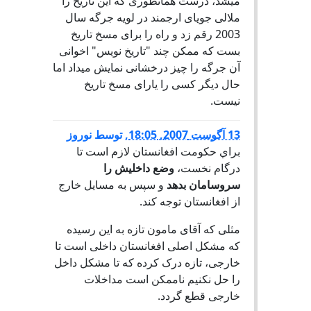
میشد، درست همانطوری که این تاریخ را
ملالی جویای ارجمند در لویه جرگه سال
2003 رقم زد و راه را برای مسخ تاریخ
بست که ممکن چند "تاریخ نویس" اخوانی
آن جرگه را چیز درخشانی نمایش میداد اما
حال دیگر کسی را یارای مسخ تاریخ
نیست.
13 آگوست 2007, 18:05
,
توسط
نوروز
براي حكومت افغانستان لازم است تا
درگام نخست،
وضع داخليش را
سروسامان بدهد
و سپس به مسايل خارج
از افغانستان توجه كند.
مثلی که آقای مامون تازه به این رسیده
که مشکل اصلی افغانستان داخلی است تا
خارجی، تازه درک کرده که تا مشکل داخل
را حل نکنیم ناممکن است مداخلات
خارجی قطع گردد.