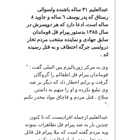
عبدالعليم ٣١ ساله باشنده ولسوالى
رستاق که پدر يوسف ٦ ساله و جاويد ٨
ساله است، ادعا دارد که هر دوپسرش در
سال ١٣٨٥ بدستور پيرام قل قوماندان
سابق جهادى و نماينده منتخب مردم تخار
درولسى جرگه اختطاف و به قتل رسيده
اند .
وى به مرکز ژورناليزم بين الملى گفت : "
قوماندان پيرام قل اطفالم را گروگان
گرفت و برايم اخطار داد که ديگر بر ضد
وى تبليغ نکرده و او را متهم به داشتن
سلاح ، قتل مردم و قاچاق مواد مخدر نکنم
."
عبدالعليم ازجمله افراديست که تا کنون
چندين بار به ضد پيرام قل تظاهرات نموده
وبه مردم گفته است كه ملا پيرام قل قاتل
مردم تخار بوده ، از او اطاعت نکنند.