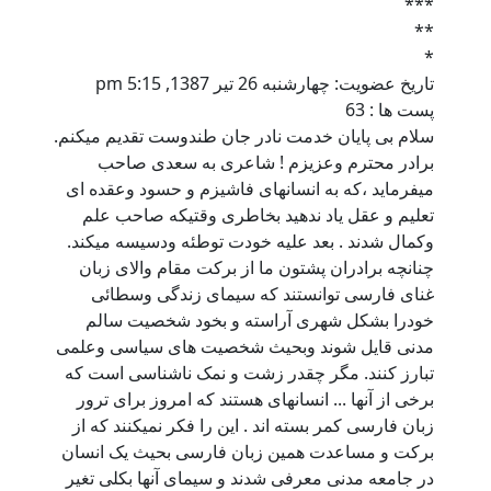
***
**
*
تاریخ عضویت: چهارشنبه 26 تیر 1387, 5:15 pm
پست ها : 63
سلام بی پایان خدمت نادر جان طندوست تقدیم میکنم.
برادر محترم وعزیزم ! شاعری به سعدی صاحب
میفرماید ،که به انسانهای فاشیزم و حسود وعقده ای
تعلیم و عقل یاد ندهید بخاطری وقتیکه صاحب علم
وکمال شدند . بعد علیه خودت توطئه ودسیسه میکند.
چنانچه برادران پشتون ما از برکت مقام والای زبان
غنای فارسی توانستند که سیمای زندگی وسطائی
خودرا بشکل شهری آراسته و بخود شخصیت سالم
مدنی قایل شوند وبحیث شخصیت های سیاسی وعلمی
تبارز کنند. مگر چقدر زشت و نمک ناشناسی است که
برخی از آنها ... انسانهای هستند که امروز برای ترور
زبان فارسی کمر بسته اند . این را فکر نمیکنند که از
برکت و مساعدت همین زبان فارسی بحیث یک انسان
در جامعه مدنی معرفی شدند و سیمای آنها بکلی تغیر