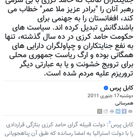
جنایتکاران طالب که حامد کرزی با بی شرمی
رهبر آنان را "برادر عزیز ملا عمر" خطاب می
کند، افغانستان را به جهنمی برای
باشندگانش تبدیل کرده اند. سیاست های
حکومت حامد کرزی در ده سال گذشته، تنها
به نفع جنایتکاران و چپاولگران دارایی های
همگانی بوده و ارگ ریاست جمهوری محلی
برای ترويج خشونت و یا به عبارتی دیگر
تروريزم علیه مردم شده است.
کابل پرس
دوشنبه17 جنوری 2011
همرسانی
?
کابل پرس
: دولت قبیله گرای حامد کرزی بتازگی قراردادی
را با دولت استرالیا به امضا رسانده که طبق آن پناهجویانی