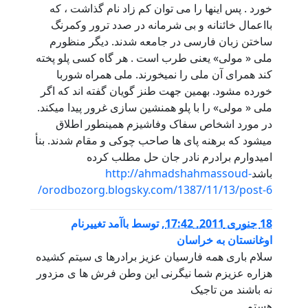
خورد . پس اینها را می توان کم زاد نام گذاشت ، که
بااعمال خائنانه و بی شرمانه در صدد ترور وکمرنگ
ساختن زبان فارسی در جامعه شدند. دیگر منظورم
ملی « مولی» یعنی طرب است . هر گاه کسی پلو پخته
کند همرای آن ملی را نمیخورند. ملی همراه شوربا
خورده مشود. بهمین جهت طنز گویان گفته اند که اگر
ملی « مولی» را با پلو همنشین سازی غرور پیدا میکند.
در مورد اشخاص سفاک وفاشیزم همینطور اطلاق
میشود که برهنه پای ها صاحب چوکی و مقام شدند. بنأ
امیدوارم برادرم نادر جان حل مطلب کرده
باشد
http://ahmadshahmassoud-
orodbozorg.blogsky.com/1387/11/13/post-6/
18 جنوری 2011, 17:42
,
توسط
باآمد تغییرنام
اوغانستان به خراسان
سلام باری همه فارسیان عزیز برادر‌ها ی سیتم کشیده
هزاره عزیزم شما نیگرنی این وطن فرش ها ی مزدور
نه باشند من تاجیک
هستم