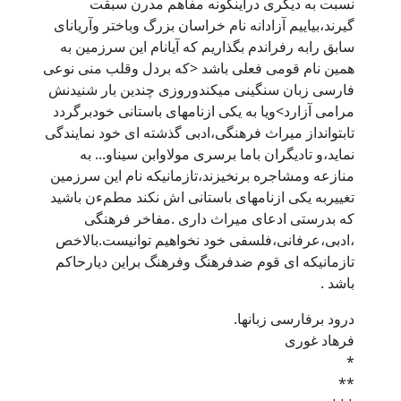
نسبت به دیگری دراینگونه مفاهم مدرن سبقت
گیرند،بیاییم آزادانه نام خراسان بزرگ وباختر وآریانای
سابق رابه رفراندم بگذاریم که آیانام این سرزمین به
همین نام قومی فعلی باشد <که بردل وقلب منی نوعی
فارسی زبان سنگینی میکندوروزی چندین بار شنیدنش
مرامی آزارد>ویا به یکی ازنامهای باستانی خودبرگردد
تابتوانداز میراث فرهنگی،ادبی گذشته ای خود نمایندگی
نماید،و تادیگران باما برسری مولاوابن سیناو... به
منازعه ومشاجره برنخیزند،تازمانیکه نام این سرزمین
تغییربه یکی ازنامهای باستانی اش نکند مطمءن باشید
که بدرستی ادعای میراث داری .مفاخر فرهنگی
،ادبی،عرفانی،فلسفی خود نخواهیم توانیست.بالاخص
تازمانیکه ای قوم ضدفرهنگ وفرهنگ براین دیارحاکم
باشد .
درود برفارسی زبانها.
فرهاد غوری
*
**