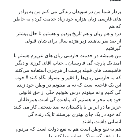
بردار شما من در سویدان زندگی می کنم من به برادر
های فارسی زبان هزاره خود زیاد خدمت کردم به خاطر
که هم
درد و هم زبان و هم تاریخ بودیم و هستیم تا حال بیشتر
از صد نفر پناهنده زیر هژده سال برای شان قبولی
گیرفتیم
من همیشه در خدمت فارسی زبان های عزیزم هستم با
امید یک پارچه گی فارسیان ...جناب آقای کرزی و دیگر
فاشیست های قبیله پرست از هرچزی استفاده می‌‌کنند
که ما فارسی زبان‌ها را فقیر و بیسواد ‏نگاه‏ کنند !! خوب
این یک فاجعه است که نه ما میتونم در وطن خود زنده
گی‌ کنیم و نه میتونم درس بخونیم حتّی از ‏حق قانونی
خود هم محرام هستیم که ‏پناهنده‏ گی است هموطانان
عزیز ما در ایراین یا پاکستان به صد بدبختی کار می کنند
که خود در یک جای بهتری بیرسنند تا یک زنده گی‌
انسانی داشت باشند
هم به‌‌ نفع وطن است هم به‌‌ نفع دولت است که مردوم
ما از فقر گورسنگی نجات پیدا کنند ولی‌