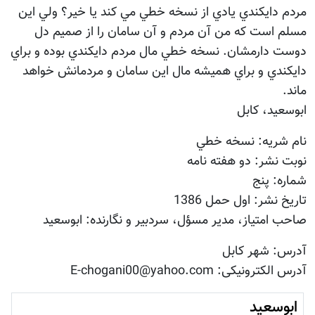
مردم دايكندي يادي از نسخه خطي مي كند يا خير؟ ولي اين
مسلم است كه من آن مردم و آن سامان را از صميم دل
دوست دارمشان. نسخه خطي مال مردم دايكندي بوده و براي
دايكندي و براي هميشه مال اين سامان و مردمانش خواهد
ماند.
ابوسعيد، كابل
نام شريه: نسخه خطي
نوبت نشر: دو هفته نامه
شماره: پنج
تاريخ نشر: اول حمل 1386
صاحب امتياز، مدير مسؤل، سردبير و نگارنده: ابوسعيد
آدرس: شهر كابل
آدرس الکترونیکی: E-chogani00@yahoo.com
ابوسعيد