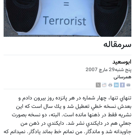
سرمقاله
ابوسعيد
پنج شنبه29 مارچ 2007
همرسانی
تنهاي تنها، چهار شماره در هر پانزده روز بيرون دادم و
بعدش نسخه خطي تعطيل شد و يك سال است كه اين
نشريه فقط در ذهنها مانده است. البته، دو نسخه بصورت
جعلي هم در دايكندي نشر شد. دايكندي در ذهن من
جاويدانه شد و ماندگار. من نمانم خط بماند يادگار. نميدانم كه