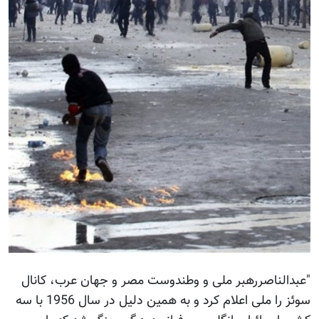
"عبدالناصررهبر ملی و وطندوست مصر و جهان عرب، کانال
سوئز را ملی اعلام کرد و به همین دلیل در سال 1956 با سه