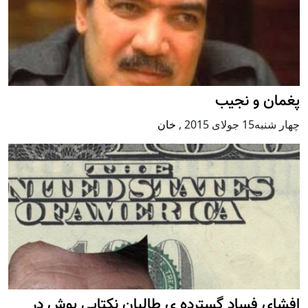
پغمان و نجیب
چهار شنبه15 جولای 2015
,
خان
افشای فساد گسترده ی طالبان نکتایی پوش در