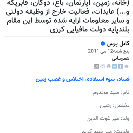
(خانه، زمین، آپارتمان، باغ، دوکان، فابریکه
و...) عایدات، فعالیت خارج از وظیفه دولتی
و سایر معلومات ارایه شده توسط این مقام
بلندپایه دولت مافیایی کرزی
کابل پرس
پنج شنبه12 می 2011
همرسانی
فساد، سوء استفاده، اختلاس و غصب زمين
نام: سید مخدوم
تخلص: رهین
ولد: میر غوث الدین
ولدیت: میر سید کریم