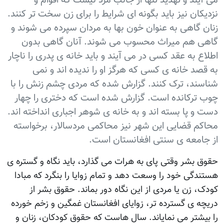
می آيند و تهديد تنها از جانب مرد نيست که اقوام و
نزديکان نيز بايد بگونه ای شرايط را برای زن سخت تر کنند.
زنان گاهی به عنوان خون بها به مردان سپرده می شوند و
گاهی هم ميراث محسوب می شوند. آنان گاهی بدون
اطلاع به عقد کسی در می آيند و بايد خانه ی پدری را ناچار
به قصد خانه ی کسی که هرگز او را نديده اند و نمی
شناسند، ترک کنند. گزارش شده که مردی چشم زنش را با
چوب ترکانده است. گزارش شده است که دختری را چهار
دست و پا بسته اند و به خانه ی شوهر اجباری انداخته اند.
محاکم قضايی اين شهر نيز محاکمی مردسالار، برخواسته
از جامعه ی سنتی افغانستان است.
حقوق بشر وقتی پای به هرات می گذارد، بايد نگاه و گستره ی
هستندگی خود را وسعت دهد و تمام زوايا را بنگرد که مبادا
کودک، زن يا مردی از اين نگاه دور بماند. حقوق بشر از
دريچه ی گسترده تر، زوايای افغانستان غمگين و زخم خورده
را بيشتر می نماياند. سال هاست که حقوق کودکان، زنان و