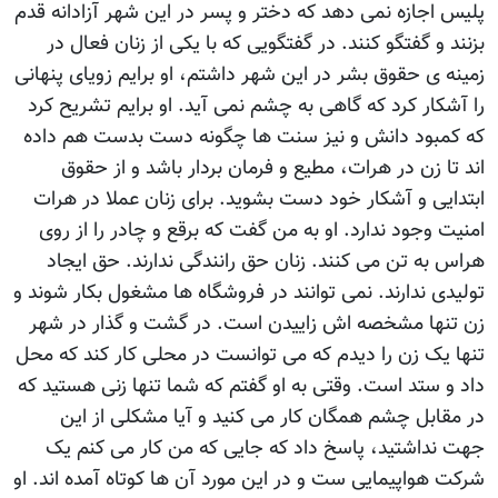
پليس اجازه نمی دهد که دختر و پسر در اين شهر آزادانه قدم
بزنند و گفتگو کنند. در گفتگويی که با يکی از زنان فعال در
زمينه ی حقوق بشر در اين شهر داشتم، او برايم زويای پنهانی
را آشکار کرد که گاهی به چشم نمی آيد. او برايم تشريح کرد
که کمبود دانش و نيز سنت ها چگونه دست بدست هم داده
اند تا زن در هرات، مطيع و فرمان بردار باشد و از حقوق
ابتدايی و آشکار خود دست بشويد. برای زنان عملا در هرات
امنيت وجود ندارد. او به من گفت که برقع و چادر را از روی
هراس به تن می کنند. زنان حق رانندگی ندارند. حق ايجاد
توليدی ندارند. نمی توانند در فروشگاه ها مشغول بکار شوند و
زن تنها مشخصه اش زاييدن است. در گشت و گذار در شهر
تنها يک زن را ديدم که می توانست در محلی کار کند که محل
داد و ستد است. وقتی به او گفتم که شما تنها زنی هستيد که
در مقابل چشم همگان کار می کنيد و آيا مشکلی از اين
جهت نداشتيد، پاسخ داد که جايی که من کار می کنم يک
شرکت هواپيمايی ست و در اين مورد آن ها کوتاه آمده اند. او