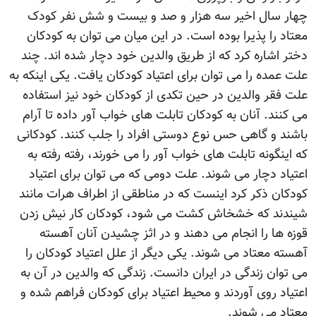
چهار سال اخير سه هزار و صد و بيست و شش نفر کودک
معتاد را پذيرا بوده است. در اين ميان می توان به کودکان
دختر اشاره کرد که از طريق والدين خود دچار شده اند. چند
علت عمده را می توان برای اعتياد کودکان يافت. يکی اينکه به
علت فقر والدين در حين تکدی از کودکان خود نيز استفاده
می کنند. آنان به کودکان تابلت های خواب آور داده تا آرام
باشند و گاهی حس نوع دوستی افراد را جلب کنند. کودکانی
که اينگونه تابلت های خواب آور را می خورند، رفته رفته به
اعتياد دچار می شوند. علت دومی که می توان برای اعتياد
کودکان ذکر کرد اينست که در مناطقی از اطراف هرات مانند
شيندند که خشخاش کشت می شود، کودکان کار نيش زدن
قوزه ها را انجام می دهند و در اثز چشيدن آنان آهسته
آهسته معتاد می شوند. يکی ديگر از علل اعتياد کودکان را
می توان زندگی در ايران دانست. زندگی که والدين در آن به
اعتياد روی آوردند و محيط اعتياد برای کودکان فراهم شده و
معتاد می شوند.