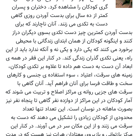
گری کودکان را مشاهده کرد. دختران و پسران
کمتر از ده سال برای بدست آوردن روزی گاهی
دست به تکدی می زنند. آنان ناچارند که برای
بدست آوردن کمترين چيز دست تکدی بسوی ديگران دراز
کنند و اينگونه کودکان از همان ابتدای زندگانی با محيطی
برخورد می کنند که يکی دارد و يکی نه و آنکه ندارد بايد از اين
راه، يعنی تکدی گذران زندگی کند. در کنار اين فقر در همه ی
ابعاد آن دست به دست هم داده تا علاوه بر تکدی کودکان،
زمينه های سرقت، اعتياد ، سوء استفاده ی جنسی و کارهای
سخت و طاقت فرسا برای آنان فراهم آيد. آنان گاهی با
سرقت های جزيی روانه ی مراکز اصلاح و تربيت می شوند که
آمار کودکان در اين مراکز از دوازده نفر گاهی تا پنجاه نفر نيز
بصورت ماهانه در نوسان است. اين تعداد تنها تعداد
محدودی از کودکان زيادی را تشکيل می دهند که دست به
سرقت می زنند و از اين مکان سر در می آورند. در کنار اين
مرکز بازتوانی و بازپروی معتادان هرات نيز هست که در مدت