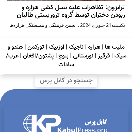
ترابزون: تظاهرات علیه نسل کشی هزاره و
ربودن دختران توسط گروه تروریستی طالبان
يكشنبه21 جنوری 2024
,
انجمن فرهنگی و همبستگی هزاره‌ها
ملیت ها
|
هزاره
|
تاجیک
|
اوزبیک
|
تورکمن
|
هندو و
سیک
|
قرقیز
|
نورستانی
|
بلوچ
|
پشتون/افغان
|
عرب/
سادات
جستجو در کابل پرس