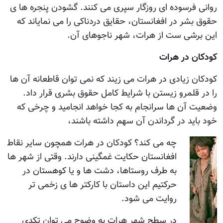
روانی فرسوده ای روزگار سپری می کنند. گشودن پنجره ها ی
حقوق بشر در افغانستان، حقايق دردناکی را می نماياند که
اين برشی ست از هرات، شهر ناجوهای آن.
کودکان در هرات
کودکان زيادی در هرات می زيند که نمی توان قاطعانه آن ها
را در قلمرو زيستن با شرايط کامل حقوق بشری قرار داد.
وضعيت آن ها سرانجام به کجا خواهد انجاميد و چرخی که
خود بايد در گرداندن آن سهم داشته باشند،
چه می کند؟ کودکان در هرات همچون ساير نقاط
افغانستان حکايت غمگينی دارند. وقتی از شهر ها
به طرف روستاها، دشت ها و يا کوهستان در
حرکتيم اين داستان با کارکتر ها ی زخمی تر
روايت می شود.
در سطح شهر هرات به وضوح می توان تکدی