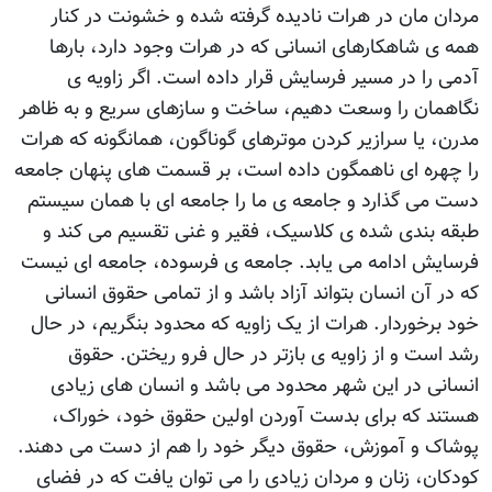
مردان مان در هرات ناديده گرفته شده و خشونت در کنار
همه ی شاهکارهای انسانی که در هرات وجود دارد، بارها
آدمی را در مسير فرسايش قرار داده است. اگر زاويه ی
نگاهمان را وسعت دهيم، ساخت و سازهای سريع و به ظاهر
مدرن، يا سرازير کردن موترهای گوناگون، همانگونه که هرات
را چهره ای ناهمگون داده است، بر قسمت های پنهان جامعه
دست می گذارد و جامعه ی ما را جامعه ای با همان سيستم
طبقه بندی شده ی کلاسيک، فقير و غنی تقسيم می کند و
فرسايش ادامه می يابد. جامعه ی فرسوده، جامعه ای نيست
که در آن انسان بتواند آزاد باشد و از تمامی حقوق انسانی
خود برخوردار. هرات از يک زاويه که محدود بنگريم، در حال
رشد است و از زاويه ی بازتر در حال فرو ريختن. حقوق
انسانی در اين شهر محدود می باشد و انسان های زيادی
هستند که برای بدست آوردن اولين حقوق خود، خوراک،
پوشاک و آموزش، حقوق ديگر خود را هم از دست می دهند.
کودکان، زنان و مردان زيادی را می توان يافت که در فضای