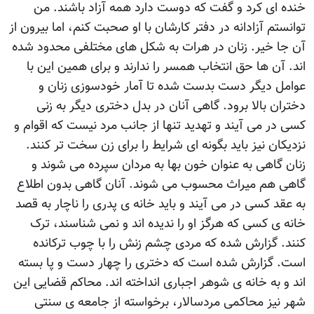
خنده ای کرد و گفت که دوست دارد همه آزاد باشند. من
توانستم آزادانه در دفتر کارشان با او صحبت کنم، اما بيرون از
آن جا خير. زنان در هرات به شکل های مختلفی محدود شده
اند. آن ها حق انتخاب همسر را ندارند و برای همين اين با
عوامل ديگر دست بدست شده تا آمار خودسوزی زنان و
دختران بالا برود. گاهی آنان در بدل دختری ديگر به زنی
کسی در می آيند و تهديد تنها از جانب مرد نيست که اقوام و
نزديکان نيز بايد بگونه ای شرايط را برای زن سخت تر کنند.
زنان گاهی به عنوان خون بها به مردان سپرده می شوند و
گاهی هم ميراث محسوب می شوند. آنان گاهی بدون اطلاع
به عقد کسی در می آيند و بايد خانه ی پدری را ناچار به قصد
خانه ی کسی که هرگز او را نديده اند و نمی شناسند، ترک
کنند. گزارش شده که مردی چشم زنش را با چوب ترکانده
است. گزارش شده است که دختری را چهار دست و پا بسته
اند و به خانه ی شوهر اجباری انداخته اند. محاکم قضايی اين
شهر نيز محاکمی مردسالار، برخواسته از جامعه ی سنتی