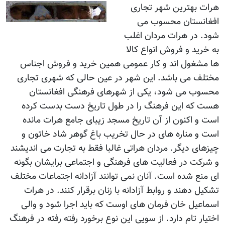
هرات بهترين شهر تجاری
افغانستان محسوب می
شود. در هرات مردان اغلب
به خريد و فروش انواع کالا
ها مشغول اند و کار عمومی همين خريد و فروش اجناس
مختلف می باشد. اين شهر در عين حالی که شهری تجاری
محسوب می شود، يکی از شهرهای فرهنگی افغانستان
هست که اين فرهنگ را در طول تاريخ دست بدست کرده
است و اکنون از آن تاريخ مسجد زيبای جامع هرات مانده
است و مناره های در حال تخريب باغ گوهر شاد خاتون و
چيزهای ديگر. مردان هراتی غالبا فقط به تجارت می انديشند
و شرکت در فعاليت های فرهنگی و اجتماعی برايشان بگونه
ای منع شده است. آنان نمی توانند آزادانه اجتماعات مختلف
تشکيل دهند و روابط آزادانه با زنان برقرار کنند. در هرات
اسماعيل خان فرمان های اوست که بايد اجرا شود و والی
اختيار تام دارد. از سويی اين نوع برخورد رفته رفته در فرهنگ