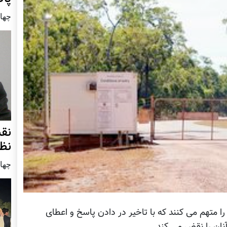
چهار شنب
نق
نظ
چهار شنب
ا متهم می کنند که با تاخیر در دادن پاسخ و اعطای
نان را نقض می کند.