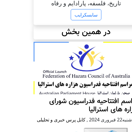
تاریخ، فلسفه، پارادایم و رفاه
سابسکرایب
در همین بخش
سم افتتاحیه فدراسیون شورای
ره های استرالیا
2 فبروری 2024
,
کابل پرس خبری و تحلیلی