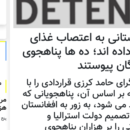
تانی به اعتصاب غذای
داده اند؛ ده ها پناهجوی
ان پیوستند
ی حامد کرزی قراردادی را با
ه بر اساس آن، پناهجویانی که
مرا
می شود، به زور به افغانستان
هزا
تصمیم دولت استرالیا و
پنج شنبه2
ی را بر هزاران پناهجوی