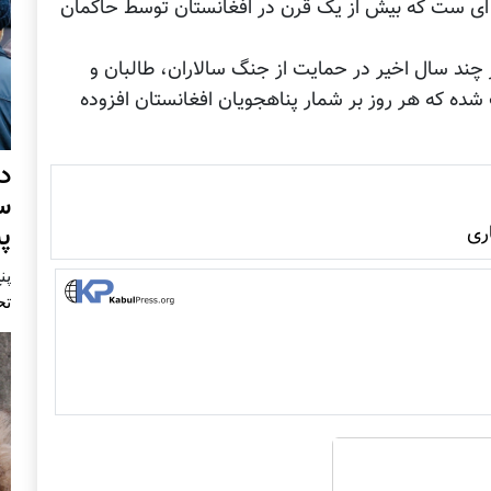
یده ای ست که بیش از یک قرن در افغانستان توسط حاکمان
 چند سال اخیر در حمایت از جنگ سالاران، طالبان و
ده که هر روز بر شمار پناهجویان افغانستان افزوده
د
س
پ
ری
پنج 
تح