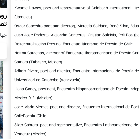
Kwame Dawes, poet and representative of Calabash International Liter
روز
(Jamaica)
تص
Oscar Saavedra poet and director), Marcela Saldaño, René Silva, Edua
چهار شن
Juan José Podesta, Alejandra Contreras, Cristian Saldivia, Poli Roa (po
Descentralización Poética, Encuentro Itinerante de Poesía de Chile
Norma Cárdenas, director of Encuentro Iberoamericano de Poesía Carl
Cámara (Tabasco, Mexico)
Adhely Rivero, poet and director, Encuentro Internacional de Poesía de
Universidad de Carabobo (Venezuela).
Iliana Godoy, president, Encuentro Hispanoamericano de Poesía Inde
México D.F. (Mexico)
José María Memet, poet and director, Encuentro Internacional de Poe
ChilePoesía (Chile)
Sixto Cabrera, poet and representative, Encuentro Latinoamericano de
Veracruz (México)