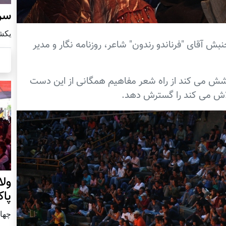
سرز
يكشنبه8 ا
نبش آقای "فرناندو رندون" شاعر، روزنامه نگار و مدیر
شش می کند از راه شعر مفاهیم همگانی از این دست
لاش می کند را گسترش دهد.
ول
پا
چهار شنب