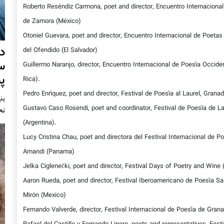
Roberto Reséndiz Carmona, poet and director, Encuentro Internaciona
de Zamora (México)
Otoniel Guevara, poet and director, Encuentro Internacional de Poetas
د
del Ofendido (El Salvador)
س
Guillermo Naranjo, director, Encuentro Internacional de Poesía Occide
پ
Rica).
Pedro Enríquez, poet and director, Festival de Poesía al Laurel, Grana
پنج 
Gustavo Caso Rosendi, poet and coordinator, Festival de Poesía de La
تح
(Argentina).
Lucy Cristina Chau, poet and directora del Festival Internacional de P
Amandi (Panama)
Jelka Ciglenečki, poet and director, Festival Days of Poetry and Wine 
Aaron Rueda, poet and director, Festival Iberoamericano de Poesía Sa
Mirón (Mexico)
Fernando Valverde, director, Festival Internacional de Poesía de Gran