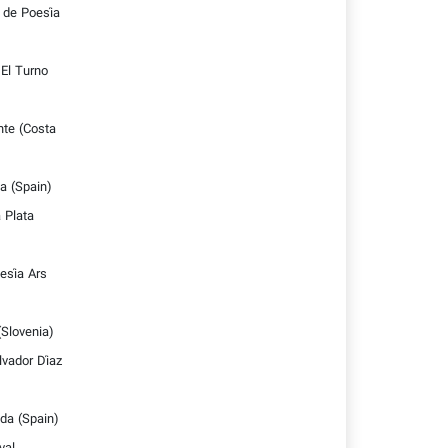
l de Poesía
 El Turno
nte (Costa
da (Spain)
 Plata
oesía Ars
(Slovenia)
lvador Díaz
ada (Spain)