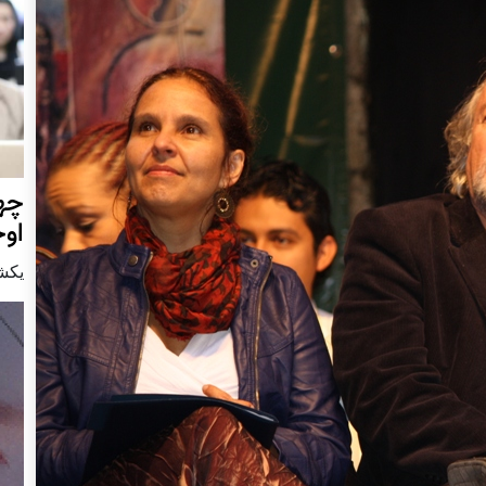
چهر
او
يكشنبه15 ا