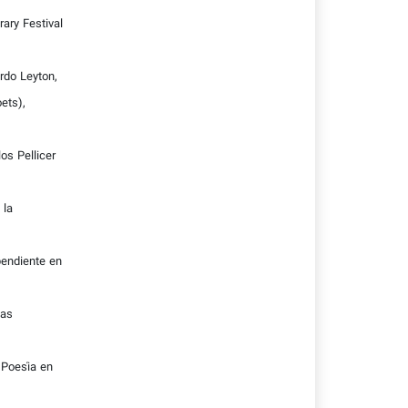
ary Festival
rdo Leyton,
ets),
os Pellicer
 la
pendiente en
tas
 Poesía en