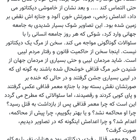
حتی التماس کند .... و بعد نشان از خاموشی دیکتاتور می
داد، اندامش زخمی، صورتش خون آلود و جنازه اش نقض بر
زمین شده بود. این تصاویر شوک بسیار شدیدی به جامعه
جهانی وارد کرد، شوکی که هر روز جامعه انسانی را با
سئوالات گوناگونی مواجه می کند. سخن از مرگ یک دیکتاتور
نیست. اینجا سخن از حاکمیت قانون و رفتار مردم لیبی
است. شاید مردمان لیبی و حتی بسیاری از مردمان جهان از
شنیدن خبر مرگ قذافی خوشحال شده باشند به گونه ای که
در لیبی بسیاری جشن گرفتند و در حالی که خنده بر
صورتشان نقش بسته بود با جنازه معمر قذافی عکس گرفتند
و پای کوبی کردند و رقصیدند، اما سئوالاتی که مطرح می گردد
این است که چرا معمر قذافی پس از بازداشت به قتل رسید؟
چرا او محاکمه نشد؟ و یا بهتر بگوییم، چرا پیش از محاکمه،
اعدام شد؟ و چرا اعدامش اینگونه که در تصاویر دیدیم،
صورت گرفت؟
اگر چه معمر قذالی فردی دیکتاتور بود و هزاران نفر را به کام