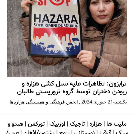
ترابزون: تظاهرات علیه نسل کشی هزاره و
ربودن دختران توسط گروه تروریستی طالبان
يكشنبه21 جنوری 2024
,
انجمن فرهنگی و همبستگی هزاره‌ها
ملیت ها
|
هزاره
|
تاجیک
|
اوزبیک
|
تورکمن
|
هندو و
سیک
|
قرقیز
|
نورستانی
|
بلوچ
|
پشتون/افغان
|
عرب/