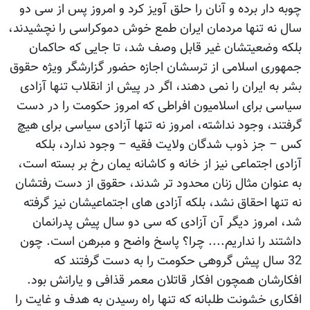
چوبه دار برده و آنان را حلق آویز کرد و امروز پس از سی دو
سال نه تنها مردمان ایران طمع خوش دموکراسی را نچشیدند،
بلکه وضعیتشان غیر قابل وصف شد، تا جایی که حاکمان
جمهوری اسلامی از ترسشان اجازه حضور گزارشگر ویژه حقوق
بشر به ایران را نمی دهند، اگر در پیش از انقلاب تنها آزادی
سیاسی برای اسلامیون افراطی که امروز حکومت را در دست
گرفتند، وجود نداشته، امروز نه تنها آزادی سیاسی برای هیچ
کس – جز ذوب شدگان ولایت فقیه – وجود ندارد، بلکه
آزادی اجتماعی نیز از خانه و کاشانه یمان رخ بر بسته است،
به عنوان مثال زنان محدود تر شدند، حقوق از دست رفتشان
نه تنها احقاق نشد، بلکه آزادی های اجتماعیشان نیز گرفته
شد، امروز دیگر آن آزادی که سی دو سال پیش پدرانمان
داشتند را نداریم.... چرا؟ پاسخ واضح و مبرهن است. چون
32 سال پیش گروهی حکومت را به دست گرفتند که
افکارشان همچون افکار قاتلان معمر قذافی و یارانش بود.
افکاری خشونت طلبانه که تنها راه رسیدن به هدف و غایت را