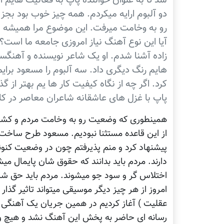
شد تا به عنوان خواننده پاپ به فعالیت هایم ا
دو آلبوم ارایه میکردم. همه چیز خوب بود بجز
رو به وخامت میرفت. این موضوع مرا همیشه به
آیا این نوع آهنگ نیاز امروزی جامعه ما است؟
زاده آشنا شدم. او یک شاعر نویسنده و آهنگسا
هایم رنگ دیگری داد. سه آلبوم را مسعود برا
کرد. اگر چه از نگاه کیفیت کار ها یم بهتر از 
پاپ با غزل های عاشقانه شاعران معاصر در کا
همینطوری که وضعیت رو به وخامت مردم و کشور 
از این قاعده مستثنا نبودیم. مسعود طرح ساخت یک
پیشنهاد کرد و منم پذیرفتم چون در وضعیت کنون
دارند. مردم باید بدانند که حقوق شان پایمال می
اختلاس گر و سود جو میشوند. مردم باید حق شان 
امروز از هر چیز دیگر موسیقی میتواند تاثیر گذا
عقلیت ) آغاز کردیم در همین جریان یک آهنگی ب
رسانه ای حاضر به پخش این آهنگ نشد و هیچ وق