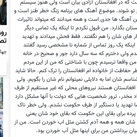
ت که در افغانستان آزادی بیان است ولی هنوز سیستم
 تو شوند. موضوع آهنگ های برنامه زنگ خطر طنز است و
ن آهنگ ها جدی است و همه میدانند که میتواند تاثیرات
ستان بگذارد. من قبول نکردم تا اینکه یک تماس دیگر
روز
کار های شان را هم نگفتند. فقط فحش میدادند و تهدید
تص
تا اینکه یک روز تماس از شماره نا مشخصی رسید گفتند
چهار شن
م ولی دخترم که سه سال دارد جور و صحیح در خانه
 من واقعا ترسیدم چون با شناختی که من از این مردم
ر حفاظت از خانواده ام افغانستان را ترک کنم. حالا شاید
سم شان اما به دلایلی نمیتوانم نام شان را بگویم. ولی
 افغانستان هستند نیروهای محلی که غیر مستقیم از طرف
 مخدر، ترور شخصیت هایی که دولت با آنها مشکل دارد
 تهدید یا دستگیر از طرف حکومت نشدم. ولی خطر ناک
ده برای بقای این حکومت که بقای خود شان یعنی
ر شان همه و همه آدم کشتن مثل اب خوردن است. من از
ان برداشتن من برای اینها مثل آب خوردن بود.