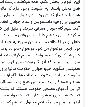
این آلبوم را پخش نکنم. همه میگفتند درست اس
های محلی وابسته به حکومت وجود دارد که مانع
همه با خنده از کنارش رد میشوند ولی محتوای ای
عجیبی بر روحیه دانشجویان و تمام جوانان افغان
آمد. هیچ گاه خود را معرفی نکردند و دلیل این 
میکردند. ولی باز هم دلیلی برای رفتن من نبود 
طفل تو در اختطاف ماست. من سریع به خانه آمد
بود. اینبار موضوع من نبود موضوع خانواده بود.
دارم هر کاری کرده میتوانند. تصمیم گرفتم به خاط
سوال پیش بیاید که آنها کی بودند. من خوب میشنا
همینقدر میگویم جیره خواران حکومت مافیا پرور
حکومت حمایت میشوند. اختطاف ها، قاچاق مواد
همه و همه کار اینهاست. من هیچ وقت مستقیما
تر این آدمهای مصرفی حکومت هستند که پشت پر
تجارت شان، پروژه های شان، تجارت مواد مخد
اینها ترسیدم من یک آدم معمولی هستم که از می