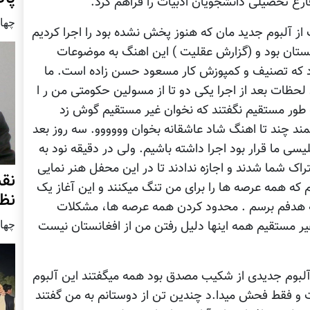
غ تحصیلی دانشجویان ادبیات را فراهم کرد.
چهار شنب
از آلبوم جدید مان که هنوز پخش نشده بود را اجرا کردیم
انستان بود و (گزارش عقلیت ) این اهنگ به موضوعات
 بود که تصنیف و کمپوزش کار مسعود حسن زاده است. ما
 لحظات بعد از اجرا یکی دو تا از مسولین حکومتی من ر ا
 طور مستقیم نگفتند که نخوان غیر مستقیم گوش زد
همند چند تا اهنگ شاد عاشقانه بخوان وووووو. سه روز بعد
سی ما قرار بود اجرا داشته باشیم. ولی در دقیقه نود به
تراک شما شدند و اجازه ندادند تا در این محفل هنر نمایی
نق
که همه عرصه ها را برای من تنگ میکنند و این آغاز یک
نظ
 به هدفم برسم . محدود کردن همه عرصه ها، مشکلات
چهار شنب
ر مستقیم همه اینها دلیل رفتن من از افغانستان نیست
آلبوم جدیدی از شکیب مصدق بود همه میگفتند این آلبوم
 و فقط فحش میدا.د چندین تن از دوستانم به من گفتند