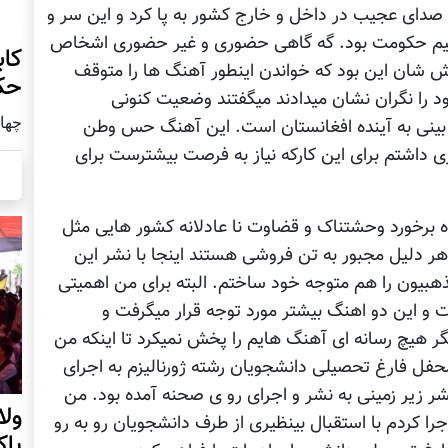
 صدای عجیب در داخل و خارج کشور به پا کرد و این سر و
قیم حکومت بود. گه گاهی حضوری و غیر حضوری اشخاص
کاب
شان این بود که خواندن اینطور آهنگ ها را متوقف
حک
د را نگران نشان میدادند میگفتند وضعیت کنونی
چهار شنب
 بینی به آینده افغانستان است. این آهنگ حس وطن
ی داشتم برای این کارکه نیاز به فرصت بیشترست برای
 برخورد وحشتناک و قضاوت نا عادلانه کشور هایی مثل
هر دلیل مجبور به تن فروشی هستند اینجا با نشر این
بیون را هم متوجه خود ساختم. البته برای من اهمیتی
و این دو اهنگ بیشتر مورد توجه قرار میگرفت و
 هیچ رسانه ای آهنگ هایم را پخش نمیکرد تا اینکه من
حفل فارغ تحصیلی دانشجویان رشته ژورنالیزم به اجرای
شر زیر زمینی به نشر و اجرای رو ی صحنه آمده بود. من
ول
ا کردم با استقبال بینظیری از طرف دانشجویان رو به رو
پا