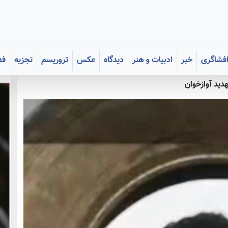
فشاگری
خبر
ادبیات و هنر
دیدگاه
عکس
تروریسم
تجزیه
فد
دید آوازخوان