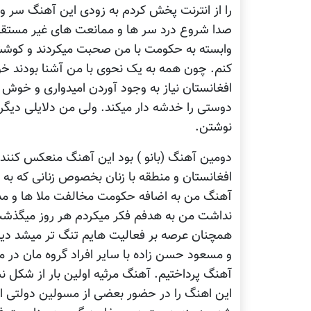
را از انترنت پخش کردم به زودی این آهنگ سر و
صدا شروع درد سر ها و ممانعت های غیر مست
وابسته به حکومت با من صحبت میکردند و کوشش 
کنم. چون همه به یک نحوی با من آشنا بودند خو
افغانستان نیاز به وجود آوردن امیدواری و خوش
دوستی را خدشه دار میکند. ولی من دلایلی دیگر
نوشتن.
دومین آهنگ (بانو ) بود این آهنگ منعکس کننده
افغانستان و منطقه با زنان بخصوص زنانی که به 
آهنگ من به اضافه حکومت مخالفت ملا ها و مذه
نداشت من به هدفم فکر میکردم هر روز میگذشت 
همچنان عرصه بر فعالیت هایم تنگ تر میشد دیگر
و مسعود حسن زاده با سایر افراد گروه مان در م
آهنگ پرداختیم. آهنگ مرثیه اولین بار از شکل ن
این اهنگ را در حضور بعضی از مسولین دولتی اجر