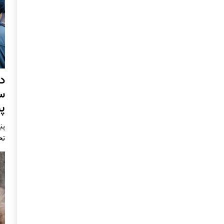
د
س
پ
پنج 
تح