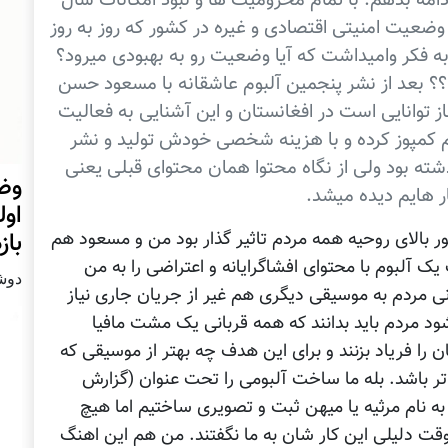
دامه بدهم. با تمام محرومیت ها و نبود امکانات سال
 وضعیت امنیتی اقتصادی و غیره در کشور که روز به روز
 فکر وامیداشت که آیا وضعیت رو به بهبودی میرود؟
؟؟ بعد از نشر پنجمین آلبوم عاشقانه با مسعود حسن
ز توانایی است در افغانستان و این آشنایی به فعالیت
یم کمپوز کرده و با هزینه شخصی خودش تولید و نشر
گذشته بود ولی از نگاه محتوا همان محتوای قبلی یعنی
وضع
ر هایم دیده میشد.
اول
با
بالای روحیه همه مردم تاثیر گذار بود من و مسعود هم
 آلبوم با محتوای افشاگرایانه و اعتراضی را به من
دوشنبه31 
ی مردم به موسیقی دیگری هم غیر از جریان جاری نیاز
شود مردم باید بدانند که همه قربانی یک مشت مافیا
را فریاد بزنند و برای این هدف چه بهتر از موسیقی که
ر تر باشد. بله ما ساخت آلبومی را تحت عنوان (گزارش
ه نام مرثیه یا میهن ثبت و تصویری ساختیم اما هیچ
ت دلیلی این کار شان به ما نگفتند. من هم این اهنگ