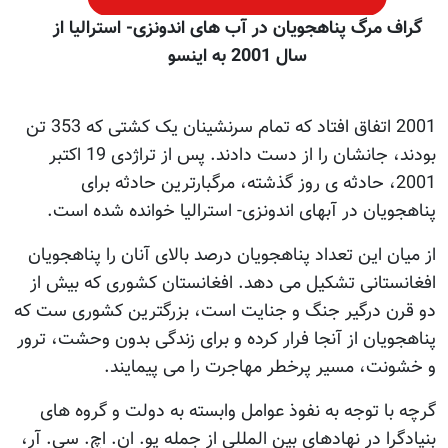
گراف مرگ پناهجویان در آب های اندونزی- استرالیا از
سال 2001 به اینسو
2001 اتفاق افتاد که تمام سرنشینان یک کشتی که 353 تن
بودند، جانشان را از دست دادند. پس از تراژدی 19 اکتبر
2001، حادثه ی روز گذشته، مرگبارترین حادثه برای
ناهجویان در آبهای اندونزی- استرالیا خوانده شده است.
ز میان این تعداد پناهجویان درصد بالای آنان را پناهجویان
فغانستانی تشکیل می دهد. افغانستان کشوری که بیش از
و قرن درگیر جنگ و جنایت است، بزرگترین کشوری ست که
ناهجویان از آنجا فرار کرده و برای زندگی بدون وحشت، ترور
 خشونت، مسیر پرخطر مهاجرت را می پیمایند.
رچه با توجه به نفوذ عوامل وابسته به دولت و گروه های
نیادگرا در نهادهای بین المللی از جمله یو. ان. اچ. سی. آر،