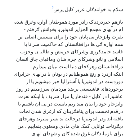
?
سلام به خوانندګان عزیز کابل پرس
بازهم خبردردناک رادر مورد هموطنان آواره وغرق شده
ام درآبهای مجمع الجزایر اندونیزیا بخوانش ګرفتم -
نفرت وانزجار بی پایان خود را برای مسببین اصلی این
همه اواره ګی ها درافغانستان که حاکمیت سر تا پا
فاسد حامدکرزی وشرکای جرمش و طالبا ن وحزب
اسلامی و ناتو وشرکای جرم شان ومافیای چاق انسان
درافغانستان وهرکجای دنیا است ،بیان میدارم .
اینکه ازدرد و رنج هموطنانم در یونان یا درابهای جزایرای
دوردست در اندونیزیا یا آسترالیا خبر میشویم یا از
برخوردهای فاشیستی برضد مردمان سرزمینم در روز
عاشورا در کابل - قندهار یا مزار شریف با اینکه نفرت
وانزجار خود را بیان میداریم بایست در پی ان باشیم تا
درقدم نخست برای پناهګزینان که ازغرق شدن نجات
یافته اند ودر اندونیزیا درحالت بد بسر میبرند وهرجای
دیګرتاحد توانایی کمک های مادی ومعنوی بنماییم . من
برای بازماندګان غرق شده ګان و شهدای ابهای