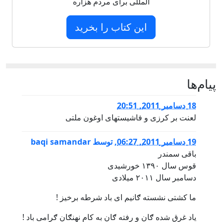
المللی برای مردم هزاره
این کتاب را بخرید
يام‌ها
18 دسامبر 2011, 20:51
لعنت بر کرزی و فاشیستهای اوغون ملتی
19 دسامبر 2011, 06:27
,
توسط
baqi samandar
باقی سمندر
قوس سال ۱۳۹۰ خورشیدی
دسامبر سال ۲۰۱۱ میلادی
ما کشتی نشسته ګانیم ای باد شرطه برخیز !
یاد غرق شده ګان و رفته ګان به کام نهنګان ګرامی باد !