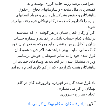
اعتراضی برضد رژیم حامد کرزی نوشته و به
کمیسریای ملل متحد - و سازمانهای دفاع از حقوق
پناهندګان و حقوق بشرګسیل داریم و فریاد انسانهای
اواره را نګذاریم که همه درکام نهنګان فرو رفته وبلعیده
شوند .
اګر آوارګان فغان ستان در هر ګوشه ای که میباشند
برایشان کدام حساب بانکی باز نمایند و شماره حساب
شان را کابل پرس منتشر نماید وهرکه به قدر توان خود
کمک مالی نماید - بهتر خواهد شد. اګر فریاد هموطنان
غرق شده خود را به سایر هموطنان خویش برسانیم
وبرای متشکل شدن در اتحادیه ها وبنیادهای حمایت از
پناهندګان همت بګزاریم - کم از کم کاری انجام داده ایم
.
یاد غرق شده ګان در قهردریا وفرورفته ګان در کام
نهنګان را ګرامی میدارم !
اتحاد - مبارزه - پیروزی
آنلاین :
یاد رفته ګان به ګام نهنګان ګرامی باد