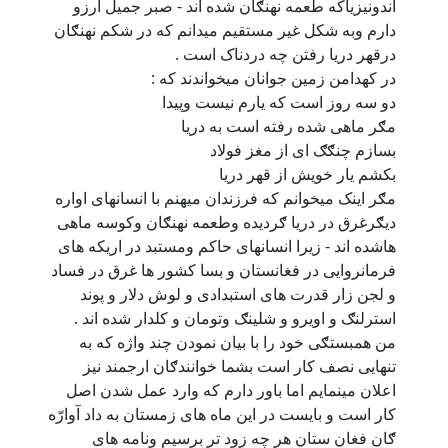
اندونیزیاکه طعمه نهنګان شده اند - صبر جمیل ارزو
دارم وبه شکل غیر مستقیم میدانم که در شکم نهنګان
درقهر دریا رفتن چه دردناک است .
در کهدامن زمین جوانان میخواندند که :
دو سه روز است که یارم نیست وپیدا
مګر ماهی شده رفته است به دریا
بسازم چنګګ ای از مغز فولاد
بکشم یار خویش از قهر دریا
مګر اینک میخوانم که فرزندان میهنم با انسانهای اواره
دیګرغرق در دریا ګردیده وطعمه نهنګان وکوسه ماهی
هاشده اند - زیرا انسانهای حاکم ومستبد در اریکه های
فرمانروایی در فغانستان و بسا کشور ها غرق در فساد
و لجن زار قدرت های استبدادی و لوش دلار و پوند
استرلنګ و اویرو و شلینګ وتومان و کلدار شده اند .
من همبستګی خود را با بیان نمودن چند واژه که به
تنهایی نصف کار است بشما خوانندګان ارجمند نیز
اعلان مینمایم اما باور دارم که وارد عمل شدن اصل
کار است و بایست در این ماه های زمستان به داد آوارّه
ګان فغان ستان هر چه زود تر برسیم ونامه های