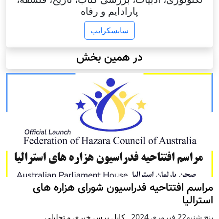
پارادایم و رفاه
سابسکرایب
در همین بخش
راسم افتتاحیه فدراسیون شورای هزاره های
سترالیا
ج شنبه22 فبروری 2024
,
کابل پرس خبری و تحلیلی