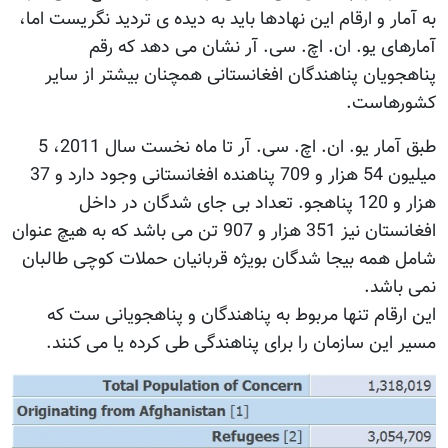
ه آمار و ارقام این نهادها باید به دیده ی تردید نگریست اما،
مارهای یو. ان. اچ. سی. آر نشان می دهد که رقم
ناهجویان پناهندگان افغانستانی همچنان بیشتر از سایر
شورهاست.
طبق آمار یو. ان. اچ. سی. آر تا ماه نخست سال 2011، 5
میلیون 54 هزار و 709 پناهنده افغانستانی وجود دارد و 37
هزار و 120 پناهجو. تعداد بی جای شدگان در داخل
افغانستان نیز 351 هزار و 907 تن می باشد که به هیچ عنوان
امل همه بیجا شدگان بويژه قربانیان حملات کوچی طالبان
می باشد.
ین ارقام تنها مربوط به پناهندگان و پناهجویانی ست که
سیر این سازمان را برای پناهندگی طی کرده یا می کنند.