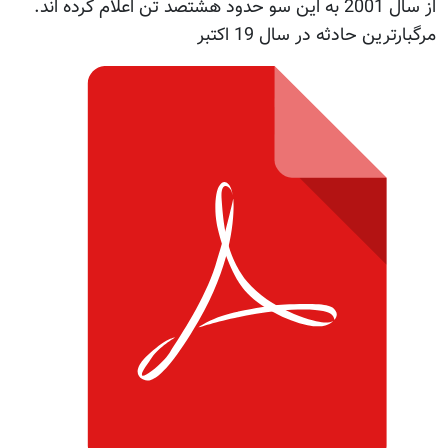
از سال 2001 به این سو حدود هشتصد تن اعلام کرده اند.
رگبارترین حادثه در سال 19 اکتبر