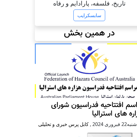
تاریخ، فلسفه، پارادایم و رفاه
سابسکرایب
در همین بخش
سم افتتاحیه فدراسیون شورای
ره های استرالیا
2 فبروری 2024
,
کابل پرس خبری و تحلیلی