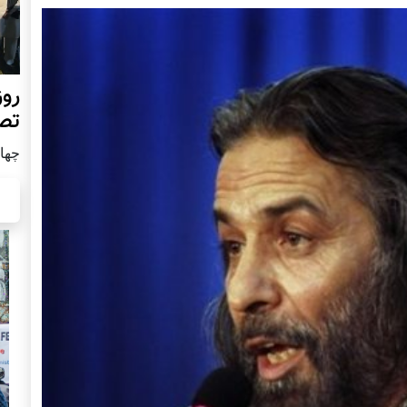
روز
تص
چهار شن