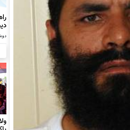
راه
دیج
دوشنبه19
ول
پا