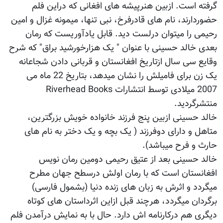
گرفته است. ازبین هنرپیشه های افغانی که دراین فلم
حضوردارند، نام های قادرفرخ، نبی تنها، میمونه غزال و امین
رحیمی را میتوان درلست دید. قابل یادآوریست که رمان
بعدی خالد حسینی با عنوان " یک هزارخورشید براق" که شرح
وقایع سی سال ازتاریخ افغانستان و قربانی دادن شجاعانه
یک زن برای فامیلش را نشان میدهد، بتاریخ 22 ماه می
2007 میلادی توسط انتشارات Riverhead Books
منتشرگردید.
خالد حسینی ازبین پنج فرزند خانواده خویش بزرگترین،
متاهل و دارای دوفرزند ( یک بچه و یک دختر به نام های
حارث و فرح میباشد).
خالد حسینی بعد از عتیق رحیمی دومین رمان نویس
افغانستان است که با رمان اولش درسطح جهان مطرح
میگردد و اثرش به زبان های زنده دنیا (بشمول فارسی)
برگردان میگردد، هرچند قبل ازاین اثرداستان های کوتاه
دیگری هم درکارنامه اش دارد. حال با به نمایش درآمدن فلم