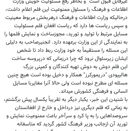
غیرقابل قبول است" و بخاطر رفع مسئولیت خویش وزارت
اطلاعات و فرهنگ را مسئول ممنوعیت این فلم اعلام داشت،
درحالیکه وزارت اطلاعات و فرهنگ درهربخش مربوط معینیت
و سپس ریاست ها دارد که ریاست افغان فلم مسئولیت
مسایل مرتبط با تولید و تورید، مجوزساخت و نمایش فلمها را
به نمایندگی از این وزارت برعهده دارد. انجنیرصاحب به دلیلی
این مسئله را مستقیماً به خود وزارت ربط داد تا شخص
ایشان زیرسئوال نرود که چرا درزمانی که درپروسه ساخت
این فلم دوش به دوش تهیه کنندگان و کمپنی بزرگ
هالییودی "دریمورکرز" همکار و دخیل بوده است هیچ چنین
مسئله ای مطرح نبوده است ولی حالا آنرا مغایربا مسایل
انسانی و فرهنگی کشورش میداند.
با شنیدن این خبر، یکبار دیگر به تقریباً یکسال پیش برگشتم،
به زمانی که فلم دیگری نیز درداخل و خارج از افغانستان
سروصداهایی را به پا کرد و سرآخر باعث ممنوعیت نمایش و
تورید آن ازجانب وزیر فرهنگ کشور گردید که متاسفانه