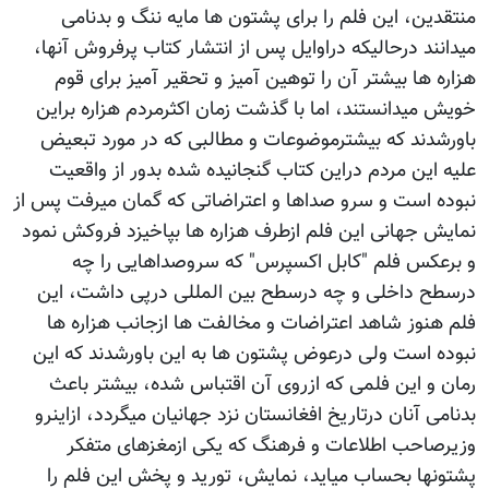
منتقدین، این فلم را برای پشتون ها مایه ننگ و بدنامی
میدانند درحالیکه دراوایل پس از انتشار کتاب پرفروش آنها،
هزاره ها بیشتر آن را توهین آمیز و تحقیر آمیز برای قوم
خویش میدانستند، اما با گذشت زمان اکثرمردم هزاره براین
باورشدند که بیشترموضوعات و مطالبی که در مورد تبعیض
علیه این مردم دراین کتاب گنجانیده شده بدور از واقعیت
نبوده است و سرو صداها و اعتراضاتی که گمان میرفت پس از
نمایش جهانی این فلم ازطرف هزاره ها بپاخیزد فروکش نمود
و برعکس فلم "کابل اکسپرس" که سروصداهایی را چه
درسطح داخلی و چه درسطح بین المللی درپی داشت، این
فلم هنوز شاهد اعتراضات و مخالفت ها ازجانب هزاره ها
نبوده است ولی درعوض پشتون ها به این باورشدند که این
رمان و این فلمی که ازروی آن اقتباس شده، بیشتر باعث
بدنامی آنان درتاریخ افغانستان نزد جهانیان میگردد، ازاینرو
وزیرصاحب اطلاعات و فرهنگ که یکی ازمغزهای متفکر
پشتونها بحساب میاید، نمایش، تورید و پخش این فلم را