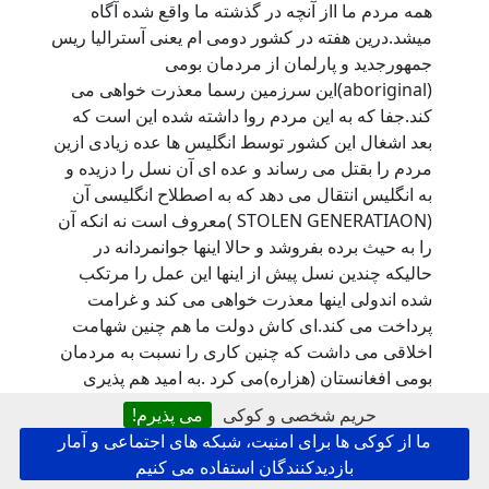
همه مردم ما ااز آنچه در گذشته ما واقع شده آگاه
میشد.درین هفته در کشور دومی ام یعنی آسترالیا ریس
جمهورجدید و پارلمان از مردمان بومی
(aboriginal)این سرزمین رسما معذرت خواهی می
کند.جفا که به این مردم روا داشته شده این است که
بعد اشغال این کشور توسط انگلیس ها عده زیادی ازین
مردم را بقتل می رساند و عده ای آن نسل را دزیده و
به انگلیس انتقال می دهد که به اصطلاح انگلیسی آن
(STOLEN GENERATIAON )معروف است نه انکه آن
را به حیث برده بفروشد و حالا اینها جوانمردانه در
حالیکه چندین نسل پیش از اینها این عمل را مرتکب
شده اندولی اینها معذرت خواهی می کند و غرامت
پرداخت می کند.ای کاش دولت ما هم چنین شهامت
اخلاقی می داشت که چنین کاری را نسبت به مردمان
بومی افغانستان (هزاره)می کرد .به امید هم پذیری
همدیگر
حریم شخصی و کوکی
می پذیرم!
علی کاکائی برزبن آسترالیا
ما از کوکی ها برای امنیت، شبکه های اجتماعی و آمار
بازدیدکنندگان استفاده می کنیم
31 جنوری 2008, 12:13
,
توسط
شکریه