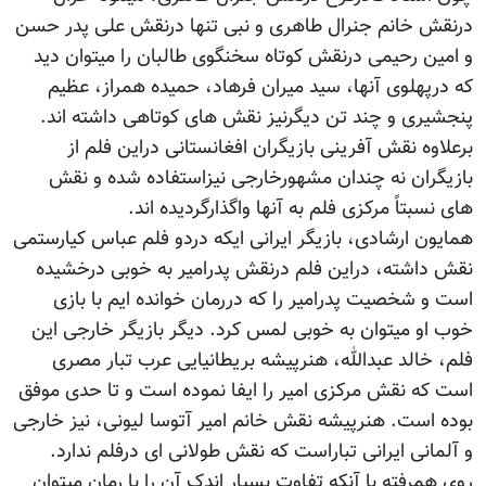
درنقش خانم جنرال طاهری و نبی تنها درنقش علی پدر حسن
و امین رحیمی درنقش کوتاه سخنگوی طالبان را میتوان دید
که درپهلوی آنها، سید میران فرهاد، حمیده همراز، عظیم
پنجشیری و چند تن دیگرنیز نقش های کوتاهی داشته اند.
برعلاوه نقش آفرینی بازیگران افغانستانی دراین فلم از
بازیگران نه چندان مشهورخارجی نیزاستفاده شده و نقش
های نسبتاً مرکزی فلم به آنها واگذارگردیده اند.
همایون ارشادی، بازیگر ایرانی ایکه دردو فلم عباس کیارستمی
نقش داشته، دراین فلم درنقش پدرامیر به خوبی درخشیده
است و شخصیت پدرامیر را که دررمان خوانده ایم با بازی
خوب او میتوان به خوبی لمس کرد. دیگر بازیگر خارجی این
فلم، خالد عبدالله، هنرپیشه بریطانیایی عرب تبار مصری
است که نقش مرکزی امیر را ایفا نموده است و تا حدی موفق
بوده است. هنرپیشه نقش خانم امیر آتوسا لیونی، نیز خارجی
و آلمانی ایرانی تباراست که نقش طولانی ای درفلم ندارد.
روی همرفته با آنکه تفاوت بسیار اندک آن را با رمان میتوان