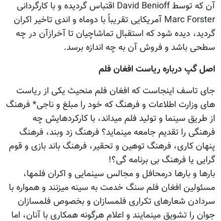
آن که توسط David Benioff اقتباس گردیده و با کارگردانی
Marc Forster آمریکایی تقریباً با دوماه و اندی تاخیر اکران
گردید، دیده شود که استقبال تماشاچیان تا آخرازآن در چه
سطحی باشد و فروش آن به چه اندازه برسد.
اصل گپ درباره ریاست افغان فلم
جای تاسف اینجاست که افغان فلم منحیث یکی از ریاست
های وزارت اطلاعات و فرهنگ که خود را مبلغ و ناجی* فرهنگ
از طریق سینما و تولید فلم میداند، با کارکردهایش چه
فرهنگی را تقدیم جامعه مینماید؟ فرهنگ زد وبند، فرهنگ
پنهان کاری، فرهنگ توهین و تحقیر، فرهنگ باند بازی و قوم
گرایی یا فرهنگ بی برنامه گی؟!
بارها و بارها درمحافل و مجالس سینمایی و اکران فلمها،
مسئولین افغان فلم سنگ خدمت به سینه میزنند و همواره با
سردادن شعارهای تکراری فلمسازان و بخصوص فلمسازان
جوان را تشویق مینمایند و اعلام هرگونه همکاری با آنان، اما