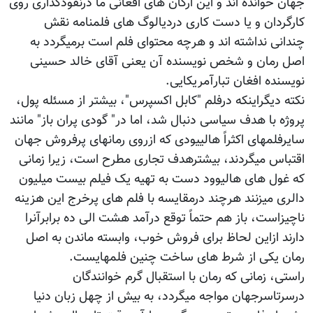
جهان خوانده اند و این ارگان های افغانی ما درنفوذگذاری روی
کارگردان و یا دست کاری دردیالوگ های فلمنامه نقش
چندانی نداشته اند و هرچه محتوای فلم است برمیگردد به
اصل رمان و شخص نویسنده آن یعنی آقای خالد حسینی
نویسنده افغان تبارآمریکایی.
نکته دیگراینکه درفلم "کابل اکسپرس"، بیشتر از مسئله پول،
پروژه با هدف سیاسی دنبال شد، اما در" گودی پران باز" مانند
سایرفلمهای اکثراً هالییودی که ازروی رمانهای پرفروش جهان
اقتباس میگردند، بیشترهدف تجاری مطرح است، زیرا زمانی
که غول های هالیوود دست به تهیه یک فیلم بیست میلیون
دالری میزنند هرچند درمقایسه با فلم های پرخرج این هزینه
ناچیزاست، باز هم حتماً توقع درآمد هشت الی ده برابرآنرا
دارند ازاین لحاظ برای فروش خوب، وابسته ماندن به اصل
رمان یکی از شرط های ساخت چنین فلمهایست.
راستی، زمانی که رمان با استقبال گرم خوانندگان
درسرتاسرجهان مواجه میگردد، به بیش از چهل زبان دنیا