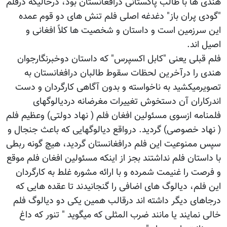
هندی ها با طالب پاکستانی درافغانستان بود، درحالیکه درفلم
"گودی پران باز" دغدغه اصلی فلم تنش های دو قوم عمده
این سرزمین است و داستان و شخصیت ها کلاً افغانی و
اصیل اند.
فلم قبلی یعنی "کابل اکسپرس" که داستان دوخبرنگارجوان
هندی را درآخرین لحظات سقوط طالبان درافغانستان به
تصویرمیکشید به ناخواسته و بدون آگاهی کارگردان و دست
اندرکاران آن دستخوش تغییرات مغرضانه دردیالوگهای
فلمنامه ازسوی مسئولین افغان فلم ( نهاد دولتی) وعظیم فلم
( نهاد خصوصی) گردید. درواقع دیالوگهایی که باعث جنجال و
سپس ممنوعیت این فلم درافغانستان گردید، هیچ گونه ربطی
با داستان فلم نداشتند بجز از اینکه مسئولین افغان فلم موقع
و فرصت را غنیمت شمرده و با ارائه مشوره غلط به کارگردان
این فلم، دیالوگ های اضافی را گنجانیدند تا عقده هایی که
درجاهای دیگر داشته اند درقالب همین یکی دو دیالوگ فلم
خالی نمایند یا مانند ضرب المثلی که میگوید " تنور که داغ