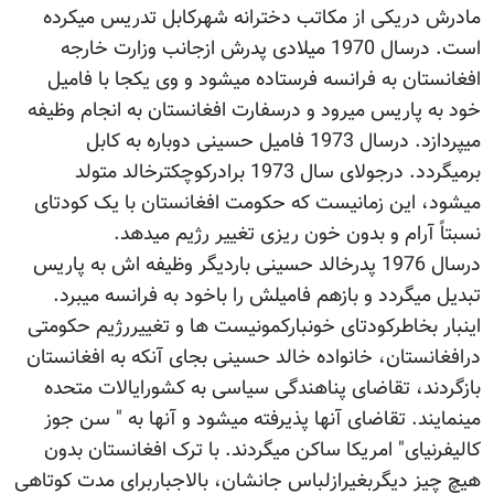
مادرش دریکی از مکاتب دخترانه شهرکابل تدریس میکرده
است. درسال 1970 میلادی پدرش ازجانب وزارت خارجه
افغانستان به فرانسه فرستاده میشود و وی یکجا با فامیل
خود به پاریس میرود و درسفارت افغانستان به انجام وظیفه
میپردازد. درسال 1973 فامیل حسینی دوباره به کابل
برمیگردد. درجولای سال 1973 برادرکوچکترخالد متولد
میشود، این زمانیست که حکومت افغانستان با یک کودتای
نسبتاً آرام و بدون خون ریزی تغییر رژیم میدهد.
درسال 1976 پدرخالد حسینی باردیگر وظیفه اش به پاریس
تبدیل میگردد و بازهم فامیلش را باخود به فرانسه میبرد.
اینبار بخاطرکودتای خونبارکمونیست ها و تغییررژیم حکومتی
درافغانستان، خانواده خالد حسینی بجای آنکه به افغانستان
بازگردند، تقاضای پناهندگی سیاسی به کشورایالات متحده
مینمایند. تقاضای آنها پذیرفته میشود و آنها به " سن جوز
کالیفرنیای" امریکا ساکن میگردند. با ترک افغانستان بدون
هیچ چیز دیگربغیرازلباس جانشان، بالاجباربرای مدت کوتاهی