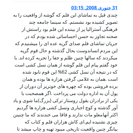
31 جنوری 2008, 03:15
چندی قبل به تماشای این فلم که گوشه از واقعیت را به
تصویر کشیده بود نشستم. که سینما جامعه چند
فرهنگی آسترالیا پر از بیننده این فلم بود راستش از
صحنه تجاوز به حسن احساساتی شده بودم که در
جریان تماشای فلم صدای گریه عده ای را میشنیدم که
این مردم انساندوست بحال گذشته و حال قوم گریه
میکردند که سالها چنین ظلم و جفا را تجربه کرده اند. با
خود گفتم پیام این فلم گوشه از همان نسل کشی است
که در نتیجه آن نسل کشی 62% این قوم نابود شده
است .همان به غلامی گرفتن هزاره ها بوده و همان
برده فروشی بوده که چهره های خونریز آن دوران از
پول آن به اداره دولت می پرداخت .اگر همصحبت با
یکی از برادران بقول روستار ترکی (بزرگ)ما شوی و یاد
آور گذشته و کوچ اجباری ونسل کشی هزاره ها گردیم
اکثر آنهامعلو مات ندارند و قاقا می خندندند که ما چنینن
چیزی نشنیده ایم.ای کاش هزاران فلم و کتاب که
بیانگر چنین واقعیت تاریخی میبود تهیه و چاپ میشد تا