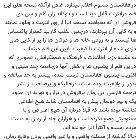
درافغانستان ممنوع اعلام میدارد، غافل ازآنکه نسخه های این
فلم درانترنت قابل دید است و دوکانداران فلم و سی دی
فروشی ای که بخواهند نسخه آنرا ازروی انترنت داونلود نمایند
و به کاپی آن بپردازند، درچنین تقلب کاریها کمتراز پاکستانی
ها نیستند و به زودی خانه ها و دوکان ها را پر از کاپی های
دزدی شده از انترنت با کیفیت پایین این فلم مینمایند.
به عقیده وزیر اطلاعات و فرهنگ و همفکرانش، تصویری که
دراین فلم از پشتون ها و نقش آنها درجامعه چند ملیتی و
اکثریت پشتون افغانستان ترسیم شده، بیشتر به حد مبالغه و
بدور از واقعیت بوده است، درحالیکه وزیرصاحب از نشر
ترجمه فارسی این رمان پرفروش درایران و تورید آن حدود
یک و نیم دوسال پیش به افغانستان شاید هیچ اطلاعی
نداشته بوده باشد که قبلاً درباره آن هیچ اعتراض و یا
ممنوعیتی وضع نکرده است و هزاران جلد از رمان به دست
مردم رسیده و اکثراً آنرا خوانده اند.
حالا گذشته از مسئله واقعی و یا غیر واقعی بودن وقایع رمان،