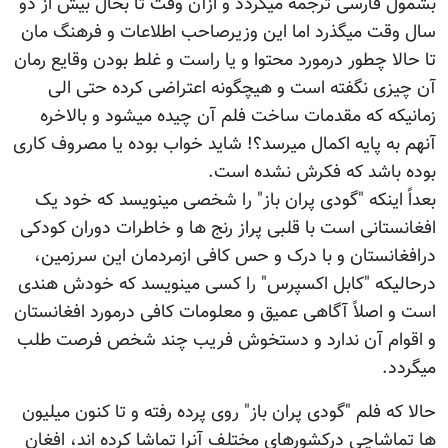
بشمول فارسی ترجمه میگردد و ازآن وقت تا بحال بیش از دو
سال وقت میگذرد اما این وزیرصاحب اطلاعات و فرهنگ مان
تا حالا چطور درمورد محتوا و یا راست و غلط بودن وقایع رمان
آن چیزی نگفته است و هیچگونه اعتراضی کرده حتی الی
زمانیکه که مقدمات ساخت فلم آن چیده میشود و بالاخره
آنهم به پایه اکمال میرسد؟! شاید خواب بوده یا مصروف کاری
بوده باشد که فکرش نشده است.
بعداً اینکه "گودی پران باز" را شخصی مینویسد که خود یک
افغانستانی است با قلبی پراز رنج ها و خاطرات دوران کودکی
درافغانستان و با درک و حس کافی ازمردمان این سرزمین،
درحالیکه "کابل اکسپرس" را کسی مینویسد که خودش هندی
است و اصلاً آگاهی عمیق و معلومات کافی درمورد افغانستان
و اقوام آن ندارد و دستخوش فریب چند شخص فرصت طلب
میگردد.
حالا که فلم "گودی پران باز" روی پرده رفته و تا کنون میلیون
ها تماشاچی درکشورهای مختلف آنرا تماشا کرده اند، افغان