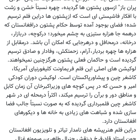
پران باز" ازسوی پشتون ها گردیده، چهره نسبتاً خشن و زشت
با افکار فاشیستی ای است که ازپشتون ها دراین فلم ترسیم
شده؛ فضای بوجود آمده توسط حکام پشتون درافغانستان که
درهمه جا هزاره ستیزی به چشم میخورد؛ درکوچه، دربازار،
درخانه، درمحافل و درهرجایی که امکان آن باشد. درمقابل از
هزاره ها چهره بردبار،آرام، زحمتکش، وفادار و صادق ترسیم
گردیده است و حاکمان فعلی پشتون هرگزچنین نمیخواهند.
لوکیشن های اصلی این فلم فریماونت کلیفورنیای آمریکا،
کاشغر چین و پیشاورپاکستان است. لوکیشن دوران کودکی
امیر و حسن که در پس کوچه های وزیراکبرخان آن زمان کابل
و مناطق دور و برآن را ترسیم میکند، اکثراً درمحله ای در شهر
کاشغر چین فلمبرداری گردیده که به صورت نسبتاً جالب فضا
سازی شده و شباهت های زیادی به خانه ها و دیکورهای
افغانستان دارد.
دراین فلم هنرپیشه های نامدار تیاتر و تلویزیون افغانستان
چون استاد قادرفرخ درنقش جنرال طاهری، میمونه غزال