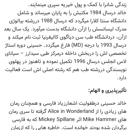
زندگی شانرا با کمک و پول خیریه سپری مینمایند.
خالد درسال 1984 مکتبش را به پایان میرساند و شامل
دانشگاه سنتا کلارا میگردد که درسال 1988 دررشته بیالوژی
مدرک لیسانسش را ازآن دانشگاه بدست میآورد. یک سال بعد
ازآن، دردانشگاه طب سن دیاگوی کالیفرنیا ثبت نام میکند و
درسال 1993 با درجه (MD) فارغ میگردد. حسینی دوره استاژ
تخصصی اش را دربخش داخله درمرکز طبی سیدارز – سیانای
لاس انجلس درسال 1996 تکمیل نموده و تاهنوز در پهلوی
نویسندگی دررشته طب هم که رشته اصلی اش است فعالیت
دارد.
تأثیرپذیری و الهام:
خالد حسینی درطفولیت اشعارزیاد فارسی و همچنان رمان
های زیادی را از Alice in Wonderland گرفته تا سری رمان
های Mike Hammer اثر Mickey Spillane که به فارسی
برگردان شده بودند خوانده است. خاطره هایی را که اززمان