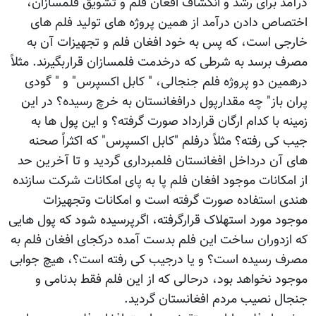
درآمد برای رشد و انکشاف افغان فلم و تشویق فلمسازان،
اختصاص دادن درآمد از همین پروژه های تولید فلم های
خارجی است، که پس به خود افغان فلم و تجهیزات آن به
مصرف برسد به شرطی که درخدمت فلمسازان قراربگیرند. مثلاً
درهمین دو پروژه فلم جنجالی، " کابل اکسپرس" و " گودی
پران باز" چه مقدارپول درافغانستان به خرچ رسیده؟ در این
زمینه با کدام ارگان قرارداد صورت گرفته؟ و این پول ها به
جیب کی رفته؟ مثلاً درفلم "کابل اکسپرس" که اکثراً صحنه
های آن درداخل افغانستان فلمبرداری گردید و تا آخرین حد
از امکانات موجود افغان فلم پا به پای امکانات شرکت سازنده
هندی استفاده صورت گرفته است و امکانات وتجهیزات
موجود مورد استهلاک قرارگرفته، اگرپرسیده شود که پول هایی
که ازدوران ساخت این فلم بدست آمده درکجای افغان فلم به
مصرف رسیده است؟ و یا درجیب کی رفته است؟، هیچ جوابی
موجود نخواهد بود، درحالی که از این فلم فقط بدنامی و
جنجال نصیب مردم افغانستان گردید.