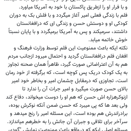
و با فرار او را ازطریق پاکستان با خود به آمریکا میاورد.
فلم با زندگی فعلی امیر آغاز میگردد و با فلش بک به دوران
کودکی او و دوستش حسن و زندگی ای که درافغانستان
داشتند، سرمیکند و پس به آمریکا برمیگردد و با پایان نسبتاً
خوش خاتمه میابد.
نکته ایکه باعث ممنوعیت این فلم توسط وزارت فرهنگ و
افغان فلم درافغانستان گردید و احتمال میرود ازجانب مردم
هم به آن اعتراضاتی صورت گیرد، ظاهراً همان صحنه تجاوز
به یک کودک دریک پس کوچه است، که برگرفته از خود رمان
است، تجاوزی که درمقابل چشمان امیر و بخاطر خود امیر
بالای حسن صورت میگیرد و امیر جرات آن را ندارد تا
ازنوکرهزاره اش حسن که هم او را دوست میخواند، دفاع کند
ولی بعد ها که پی میبرد که حسن ضمن آنکه نوکرش بوده،
برادراندرش هم بوده است، این مسئله امیر را رنج میدهد و
سرآخر برای تلافی و جبران آن جانش را به خطرهم میاندازد.
مسئله اصلی ایکه که درواقع باعث ممنوعیت نمایش "گودی