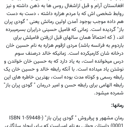
افغانستان آرام و قبل ازاشغال روس ها به ذهن داشته و نیز
روابط شخصی اش که با مردم هزاره داشته ، دست به دست
هم داده موجب بوجود آمدن اولین رمانش یعنی " گودی پران
باز" گردیده است. زمانی که فامیل حسینی درایران بسرمیبرده
اند، ( که احتمالاً همان سالهای قبل ازرفتن فامیلش برای
باردوم به فرانسه باشد) مردی ازقوم هزاره به نام حسین خان
درخانه شان کارمیکرده است. زمانیکه خالد درصنف سوم
درس میخوانده است، به یاد دارد که به حسین خان خواندن و
نوشتن یاد میداده است. با آنکه رابطه خالد و حسین خان یک
رابطه رسمی و کوتاه مدت بوده است، بهترین خاطره های این
رابطه الهامی برای رابطه حسن و امیر دررمان " گودی پران باز"
شمرده میشود.
رمانها:
رمان مشهور و پرفروش " گودی پران باز" (ISBN 1-59448-
0001) داستان جوانی به نام امیراست که برای ایجاد سازگاری