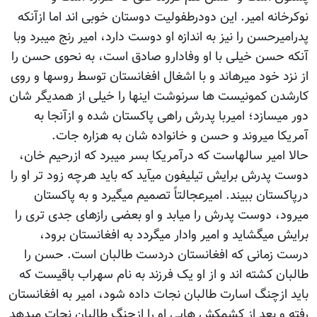
نوکرخانه امیر. این دودرطفولیت دوستان خوبی اند اما ازآنکه
پدرامیرحسن را نیز به اندازه او دوست دارد، امیر رنج میبرد وبا
آنکه حسن خیلی با او وفادارو صادق است، به نحوی حسن را
از نزد خود میرهاند و با اشغال افغانستان توسط روسها و روی
کارشدن کمونیست ها سرنوشت اینها را خیلی از همدیگر شان
دور میسازد؛ امیربا پدرش راهی پاکستان شده و ازآنجا به
آمریکا میروند و حسن و خانواده شان به هزاره جات.
حالا امیر سالهاست که درآمریکا بسر میبرد که ازرحیم خان،
دوست پدرش برایش تیلیفون میآید که باید هرچه زود تر او را
درپاکستان ببیند. امیرعجالتاً تصمیم میگیرد و به پاکستان
میرود، دوست پدرش را میابد و او بعضی رازهای جدی تری را
برایش میگشاید و امیر وادار میگردد به افغانستان برود،
درست زمانی که افغانستان دردست طالبان است. حسن را
طالبان کشته اند و از او یک فرزند به نام سهراب باقیست که
باید ازچنگ اسارت طالبان نجات داده شود، امیر به افغانستان
رفته و بعد از کشمکش هایی او را ازچنگ طالبان نجات میدهد