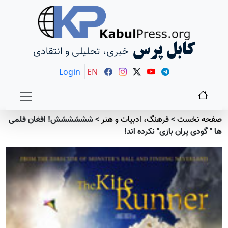
کابل پرس
خبری، تحلیلی و انتقادی
Login
EN
صفحه نخست
>
فرهنگ، ادبیات و هنر
>
شششششش! افغان فلمی
ها " گودی پران بازی" نکرده اند!