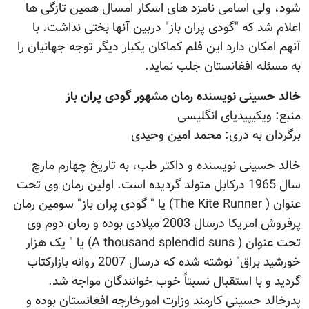
شود، ولی اسامی نامزد های اسکار امسال همین تازگی ها
اعلام شد که "گودی پران باز" دربین آنها بختی نداشت. با
آنهم امکان دارد این فلم کماکان یکبار دیگر توجه جهانیان را
به مسئله افغانستان جلب نماید.
خالد حسینی نویسنده رمان مشهور گودی پران باز
منبع: ویکیپیدیای انگلیسی
برگردان به دری: محمد امین وحیدی
خالد حسینی نویسنده و داکتر طب، به تاریخ چهارم مارچ
سال 1965 درکابل متولد گردیده است. اولین رمان وی تحت
عنوان ( The Kite Runner) یا " گودی پران باز" سومین رمان
پرفروش امریکا درسال 2003 میلادی بوده و رمان دوم وی
تحت عنوان ( A thousand splendid suns) یا " یک هزار
خورشید براق" نوشته شده که درسال 2007 روانه بازارکتاب
گردید و با استقبال نسبتاً خوب خوانندگان مواجه شد.
پدرخالد حسینی کارمند وزارت امورخارجه افغانستان بوده و