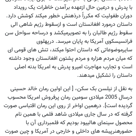
با پدرش و درعین حال ازعهده برآمدن خاطرات یک رویداد
دوران طفولیت که مکرراً درذهنش خطور میکند کوشش دارد.
داستان درمورد افغانستان است و ازسقوط رژیم شاهی الی
سقوط رژیم طالبان را به تصویرمیکشد و درساحه سواحل سن
فرانسیسکوی آمریکا به پایان میرسد. درپهلوی
سایرموضوعاتی که داستان احتوا میکند، تنش های قومی ای
که میان مردم هزاره و مردم پشتون افغانستان وجود داشته
است و تجارب مهاجرت امیرو پدرش به امریکا بدنه اصلی
داستان را تشکیل میدهند.
به نقل از نیلسن بک سکن، [ این اولین رمان خالد حسینی
درسال 2005 میلادی سومین رمان پرفروش امریکا محسوب
گردیده است]. درهمین اواخر از روی این رمان اقتباسی صورت
گرفته که در سال جاری میلادی شاهد فلمی با همین نام
محصول سینمای هالییود بودیم که فلمبرداری آن با
حضورهنرپیشه های داخلی و خارجی در آمریکا و چین صورت