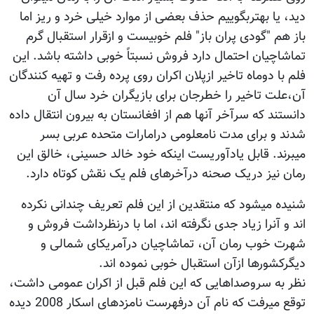
دید، یا بهتربگوییم حذف بعضی از موارد خیلی خرد و ریز اما
باز هم "گودی پران باز" فلم خوبیست و ازقرار استقبال گرم
تماشاچیان احتمال دارد فروش نسبتاً خوبی داشته باشد. این
فلم با دوماه تاخیر ازپلان اکران روی پرده رفت و تهیه کنندگان
آن،علت تاخیر را خطرجان برای بازیگران خرد سال آن
دانستند که سرآخر آنها هم از افغانستان به بیرون انتقال داده
شدند و برای مدت نامعلومی درامارات متحده عربی بسر
میبرند. قابل یادآوریست اینکه خود خالد حسینی، خالق این
رمان نیز دریک صحنه درآخرهای فلم یک نقش کوتاه دارد.
شنیده میشود که منتقدین از این فلم تعریف چندانی نکرده
اند و آنرا زیاد جدی نگرفته اند، اما با درنظرداشت فروش و
شهرت خوب رمان آن، تماشاچیان درآمریکای شمالی و
دیگرکشورها ازآن استقبال خوبی نموده اند.
نظر به سروصداهایی که این فلم قبل از اکران عمومی داشت،
توقع میرفت که نام آن درفهرست نامزدهای اسکار 2008 دیده