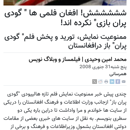
شششششش! افغان فلمی ها " گودی
پران بازی" نکرده اند!
ممنوعیت نمایش، تورید و پخش فلم" گودی
پران" باز درافغانستان
محمد امین وحیدی | فیلمساز و وبلاگ نویس
پنج شنبه31 جنوری 2008
همرسانی
چندی پیش خبر ممنوعیت نمایش فلم تازه هالییودی "گودی
پران باز" ازجانب وزارت اطلاعات و فرهنگ افغانستان را دریکی
از سایت ها خواندم و مرا واداشت تا دراین باره یکی دو
سطری بنویسم. به نقل از سایت های خبری بعضی از مقامات
دولتی افغانستان بشمول وزیراطلاعات و فرهنگ و برخی از