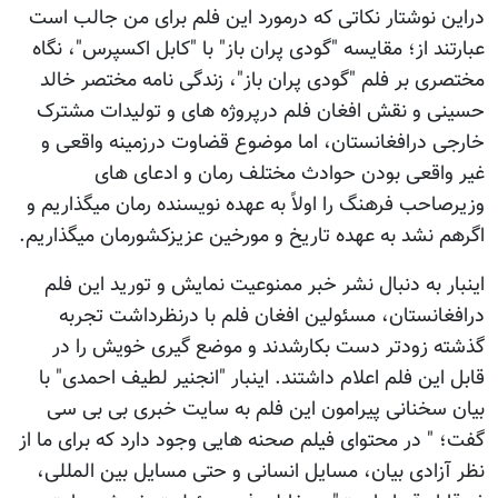
دراین نوشتار نکاتی که درمورد این فلم برای من جالب است
عبارتند از؛ مقایسه "گودی پران باز" با "کابل اکسپرس"، نگاه
مختصری بر فلم "گودی پران باز"، زندگی نامه مختصر خالد
حسینی و نقش افغان فلم درپروژه های و تولیدات مشترک
خارجی درافغانستان، اما موضوع قضاوت درزمینه واقعی و
غیر واقعی بودن حوادث مختلف رمان و ادعای های
وزیرصاحب فرهنگ را اولاً به عهده نویسنده رمان میگذاریم و
اگرهم نشد به عهده تاریخ و مورخین عزیزکشورمان میگذاریم.
اینبار به دنبال نشر خبر ممنوعیت نمایش و تورید این فلم
درافغانستان، مسئولین افغان فلم با درنظرداشت تجربه
گذشته زودتر دست بکارشدند و موضع گیری خویش را در
قابل این فلم اعلام داشتند. اینبار "انجنیر لطیف احمدی" با
بیان سخنانی پیرامون این فلم به سایت خبری بی بی سی
گفت؛ " در محتوای فیلم صحنه هایی وجود دارد که برای ما از
نظر آزادی بیان، مسایل انسانی و حتی مسایل بین المللی،