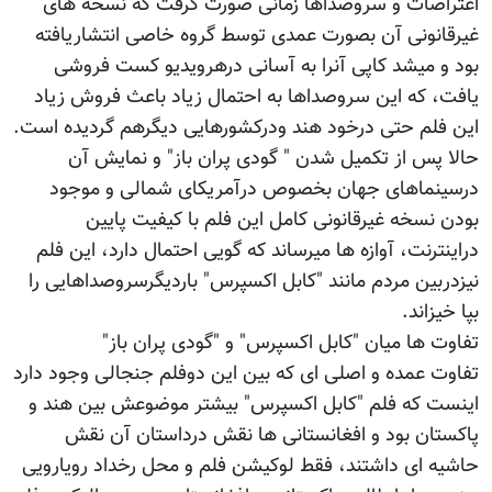
اعتراضات و سروصداها زمانی صورت گرفت که نسخه های
غیرقانونی آن بصورت عمدی توسط گروه خاصی انتشاریافته
بود و میشد کاپی آنرا به آسانی درهرویدیو کست فروشی
یافت، که این سروصداها به احتمال زیاد باعث فروش زیاد
این فلم حتی درخود هند ودرکشورهایی دیگرهم گردیده است.
حالا پس از تکمیل شدن " گودی پران باز" و نمایش آن
درسینماهای جهان بخصوص درآمریکای شمالی و موجود
بودن نسخه غیرقانونی کامل این فلم با کیفیت پایین
دراینترنت، آوازه ها میرساند که گویی احتمال دارد، این فلم
نیزدربین مردم مانند "کابل اکسپرس" باردیگرسروصداهایی را
بپا خیزاند.
تفاوت ها میان "کابل اکسپرس" و "گودی پران باز"
تفاوت عمده و اصلی ای که بین این دوفلم جنجالی وجود دارد
اینست که فلم "کابل اکسپرس" بیشتر موضوعش بین هند و
پاکستان بود و افغانستانی ها نقش درداستان آن نقش
حاشیه ای داشتند، فقط لوکیشن فلم و محل رخداد رویارویی