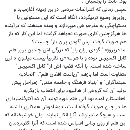
بود، نانت را بچسبان".
سپس زمانی که اعتراضات مردمی دراین زمینه آغازمیابد و
روزبروز وسیع ترمیگردد، آنگاه است که این مسئولین با
دستپاچگی به عذرخواهی میپردازند و وعده میدهند که درآینده
ها هرگزچنین کاری صورت نخواهد گرفت؛ اما این کار که باز
هم صورت گرفت! پس"گودی پران باز" چیست؟!
اما درپروژه " گودی پران باز" که بزرگی اش چندین برابر فلم
کابل اکسپرس بوده و با هزینه¬ی تقربیاً بیست میلیون دالری
ساخته شده است، با آنکه قضیه اش از" کابل اکسپرس"
متفاوت است اما بازهم "ریاست افغان فلم"، "اتحادیه
سینماگران" و "بنیاد فرهنگ و جامعه مدنی" ازمراحل پیش
تولید آن که گروهی از هالییود برای انتخاب بازیگربه
افغانستان آمده بود الی ختم دوره تولید آن که اکثرفلمبرداری
ها در چین صورت گرفته است، دوشادوش همکاری داشته
است و هیچگاه نمیتوانند آنرا انکار نمایند، ولی خوشبختانه که
این فلم از روی رمانی اقتباس شده است که آنرا اکثرمردمان