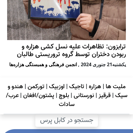
ترابزون: تظاهرات علیه نسل کشی هزاره و
ربودن دختران توسط گروه تروریستی طالبان
يكشنبه21 جنوری 2024
,
انجمن فرهنگی و همبستگی هزاره‌ها
ملیت ها
|
هزاره
|
تاجیک
|
اوزبیک
|
تورکمن
|
هندو و
سیک
|
قرقیز
|
نورستانی
|
بلوچ
|
پشتون/افغان
|
عرب/
سادات
جستجو در کابل پرس