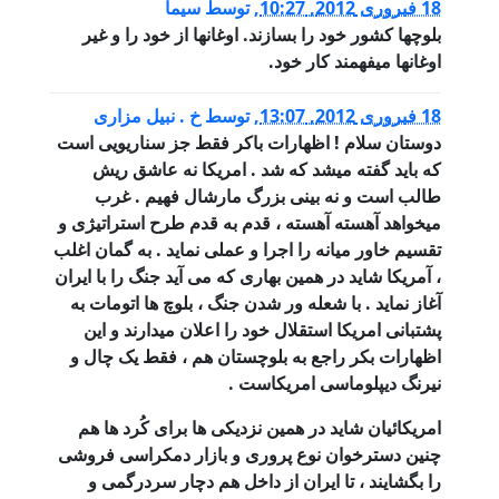
18 فبروری 2012, 10:27
,
توسط
سیما
بلوچها کشور خود را بسازند. اوغانها از خود را و غیر
اوغانها میفهمند کار خود.
18 فبروری 2012, 13:07
,
توسط
خ . نبیل مزاری
دوستان سلام ! اظهارات باکر فقط جز سناریویی است
که باید گفته میشد که شد . امریکا نه عاشق ریش
طالب است و نه بینی بزرگ مارشال فهیم . غرب
میخواهد آهسته آهسته ، قدم به قدم طرح استراتیژی و
تقسیم خاور میانه را اجرا و عملی نماید . به گمان اغلب
، آمریکا شاید در همین بهاری که می آید جنگ را با ایران
آغاز نماید . با شعله ور شدن جنگ ، بلوچ ها اتومات به
پشتبانی امریکا استقلال خود را اعلان میدارند و این
اظهارات بکر راجع به بلوچستان هم ، فقط یک چال و
نیرنگ دیپلوماسی امریکاست .
امریکائیان شاید در همین نزدیکی ها برای کُرد ها هم
چنین دسترخوان نوع پروری و بازار دمکراسی فروشی
را بگشایند ، تا ایران از داخل هم دچار سردرگمی و