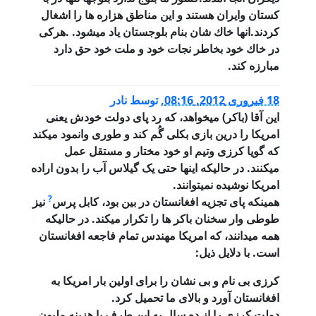
كستان وايران هستند و اين مناطق هزاره ها را اشغال
كردند.انها خاك شان بنام بلوجستان ياد ميشود. .هركى
در خاك خود بخاطر نجات خود و ملت خود حق دارد
مبارزه كند.
18 فبروری 2012, 08:16
,
توسط
نادر
این آقا (باکر) میخواهد، که رد پای دولت خودش یعنی
امریکا را درین بازی بکلی گُم کند و طوری وانمود میکند
که گویا کرزی وتیم او خود مختار و مستقل عمل
میکنند. در حالیکه اینها حتی یک گیلاس آب را بدون اراده
امریکا نوشیده نمیتوانند.
?
همینکه پای تجزیه افغانستان در بین بود، کابل پرس
نیز
طوطی وار سخنان باکر ها را تکرار میکند. در حالیکه
همه میدانند، که امریکا مهندس تمام فاجعه افغانستان
است. با دلایل ذیل:
کرزی بی نام و بی نشان را برای اولین بار امریکا به
افغانستان آورد و بالای ما تحمیل کرد.
دولت کرزی را از ده سال به این طرف با هزینه ملیون