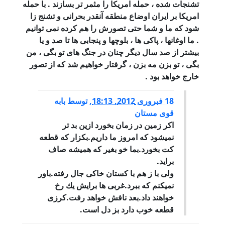
تشنجات شده ، حمله امریکا را مثمر تر بسازند . با حمله
امریکا بر ایران اوضاع منطقه آنقدر بحرانی و تشنج زا
شود که ما و شما حتی تصورش را هم کرده نمی توانیم
. ما اوغانها ، پاکی ها ، بلوچها و پنجابی ها تا صد و یا
بیشتر از صد سال دیگر چنان در جنگ های تو بگی ، من
بگی ، تو بزن مه بزن ، گرفتار خواهیم شد که از تصور
خارج خواهد بود .
18 فبروری 2012, 18:13
,
توسط
بابه
قوى مستان
اكر زمين در زمان بخورد ازين بد تر
نميشود كه امروز ما داريم.بكزار كه قطعه
كت بخورد.بما خو بغير كه هميشه صاف
برايد.
ولى با ز هم با كستان خاكى جال رفته.باور
نميكنم كه ببرد.غربى ها برايش يك رخ
خواهند داد.بعد نافش خواهد رفت.كرزى
قطعه خوب دارد بز دل است.