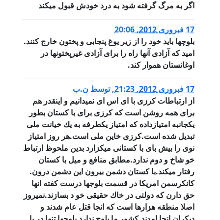
اگر به مرگ گرفته شود به درد خودش قبول میکند
17 فبروری 2012, 20:06
بلوچها باید خود را از زیر یوغ پنجابی و پختون خارج کنند.
امید که آزادی آنها راه را برای آزادی غیرپختونها در
اوغانستان هموار کند.
17 فبروری 2012, 21:23
,
توسط
ن.ب
از ارتباطات كرزى با اى اس اى نميدانيم و اينقدر هم
براى همه روشن است كه كرزى براى با كستان بطور
يكجانبه امتيازداده كه امتياز يكطرفه به يك خيانت ملى
تبديل شده است.كرزى خاين ملى است.هر روز امتياز
نوى را بيش باى با كستانى ميكزارد بدين ملحوظ ارتباط
خو شاخ و دوم ندارد.مطابق منافع و ميل با كستان
رفتار ميكند.با كستان دشمن بيرون اين دشمن درون.
كانكرسمن امريكا در قسمت بلوجها درست كفته انها
حق دارن كه دولتى در خاك حقيقى خو د بسازند.نميروز
اصلا منطقه هزارها است كه انجا قتل عام شدند و
ديكران انجا امدند.كشور ما بلوج ندارد بلوجها تنها در با