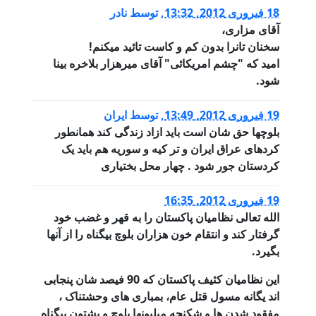
18 فبروری 2012, 13:32
,
توسط
نادر
آقای مزاری،
سخنان تانرا بدون کم و کاست تائید میکنم!
امید که "چشم امریکائی" آقای میرهزار بلاخره بینا
شود.
19 فبروری 2012, 13:49
,
توسط
ایران
بلوچها حق شان است باید ازاد زندگی کند همانطور
کردهای عراق ایران و تر کیه و سوریه هم باید یک
کردستان جور شود . چهار محل بختیاری
19 فبروری 2012, 16:35
الله تعالی نظامیان پاکستان را به قهر و غضب خود
گرفتار کند و انتقام خون هزاران بلوچ بیگناه را از آنها
بگیرد.
این نظامیان کثیف پاکستان که 90 فیصد شان پنجابی
اند یگانه مسول قتل عام، بمباری های وحشتناک ،
مفقود شدن ها و شکنجه میلیونها بلوچ و پشتون بیگناه