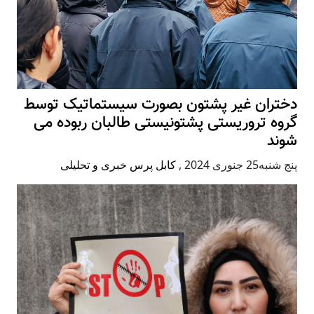
دختران غیر پشتون بصورت سیستماتیک توسط
گروه تروریستی پشتونیستی طالبان ربوده می
شوند
پنج شنبه25 جنوری 2024
,
کابل پرس خبری و تحلیلی