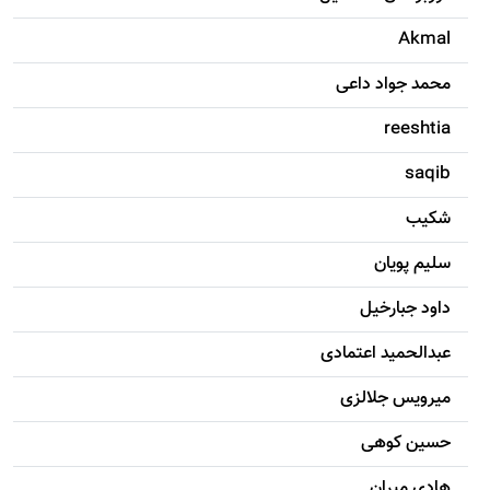
Akmal
محمد جواد داعی
reeshtia
saqib
شکيب
سليم پویان
داود جبارخیل
عبدالحمید اعتمادی
میرویس جلالزی
حسين کوهی
هادی ميران