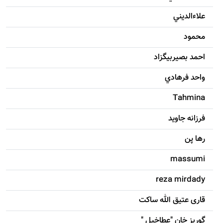
علاءالديني
محمود
احمد بصيربيگزاد
واحد فرهادي
Tahmina
فرزانه جاويد
رها پن
massumi
reza mirdady
قاری عتیق الله ساکت
گوربز خان "عطاخیل "