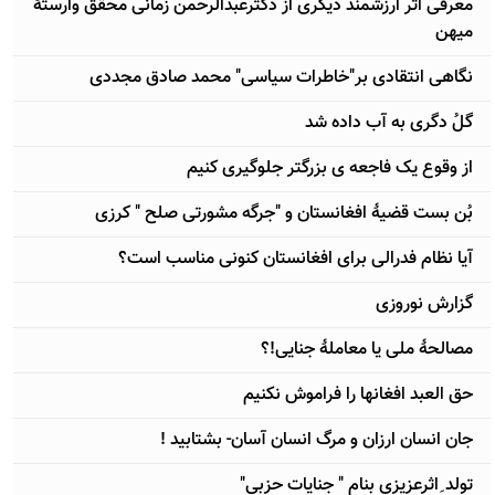
معرفی اثر ارزشمند دیگری از دکترعبدالرحمن زمانی محقق وارستۀ
میهن
نگاهی انتقادی بر"خاطرات سیاسی" محمد صادق مجددی
گلُ دگری به آب داده شد
از وقوع یک فاجعه ی بزرگتر جلوگیری کنیم
بُن بست قضیۀ افغانستان و "جرگه مشورتی صلح " کرزی
آیا نظام فدرالی برای افغانستان کنونی مناسب است؟
گزارش نوروزی
مصالحۀ ملی یا معاملۀ جنایی!؟
حق العبد افغانها را فراموش نکنیم
جان انسان ارزان و مرگ انسان آسان- بشتابید !
تولد ِاثرعزیزی بنام " جنایات حزبی"