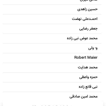
حسين زاهدی
احمـــدعلی نهضت
جعفر رضایی
محمد عوض نبی زاده
و- ولی
Robert Maier
محمد هدایت
حمزه واعظی
نبی قانع زاده
محمد امين صادقی