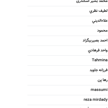
محمد بشیر اسکندری
لطيف نظري
علاءالديني
محمود
احمد بصيربيگزاد
واحد فرهادي
Tahmina
فرزانه جاويد
رها پن
massumi
reza mirdady