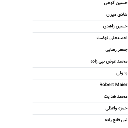
حسين کوهی
هادی ميران
حسين زاهدی
احمـــدعلی نهضت
جعفر رضایی
محمد عوض نبی زاده
و- ولی
Robert Maier
محمد هدایت
حمزه واعظی
نبی قانع زاده