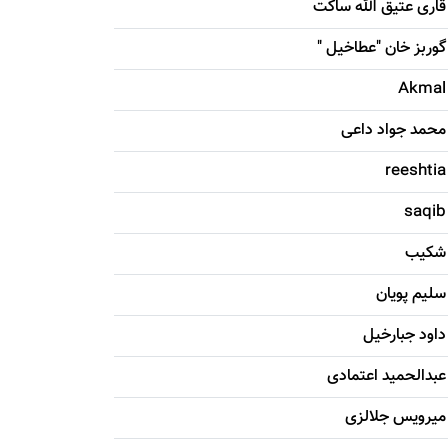
قاری عتیق الله ساکت
گوربز خان "عطاخیل "
Akmal
محمد جواد داعی
reeshtia
saqib
شکيب
سليم پویان
داود جبارخیل
عبدالحمید اعتمادی
میرویس جلالزی