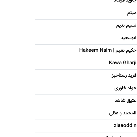
جاويد فرهاد
میثم
نسیم ندیم
ابوسعيد
حکيم نعيم | Hakeem Naim
Kawa Gharji
فرید رستاخیز
جواد خاوری
عتیق شاهد
llمحمد واعظی
ziaaoddin