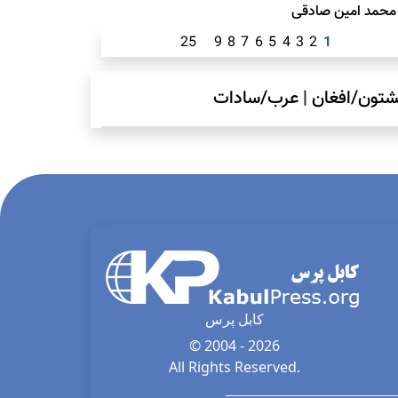
محمد امين صادقی
25
9
8
7
6
5
4
3
2
1
شتون/افغان
|
عرب/سادات
کابل پرس
© 2004 - 2026
All Rights Reserved.