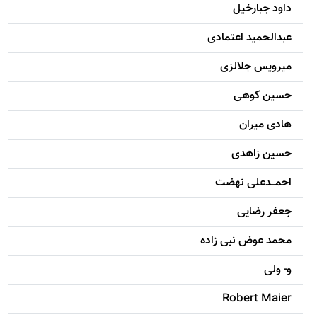
داود جبارخیل
عبدالحمید اعتمادی
میرویس جلالزی
حسين کوهی
هادی ميران
حسين زاهدی
احمـــدعلی نهضت
جعفر رضایی
محمد عوض نبی زاده
و- ولی
Robert Maier