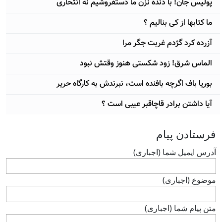
پولیس جان! با دنده نزن ما دستفروشیم نه انتحاری
ما کتابها از کی بنالیم ؟
آزرده کرد گژدم غربت جگر مرا
الماس شرق! زود شکستی هنوز وقتش نبود
بوریا باف اگرچه بافنده است، نبرندش به کارگاه حریر
آیا داشتن برادر قاچاقبر عیبی است ؟
فرستادن پيام
آدرس ايميل شما (اجباری)
موضوع (اجباری)
متن پيام شما (اجباری)