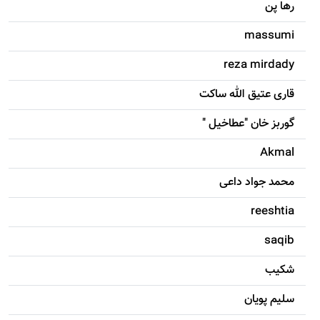
رها پن
massumi
reza mirdady
قاری عتیق الله ساکت
گوربز خان "عطاخیل "
Akmal
محمد جواد داعی
reeshtia
saqib
شکيب
سليم پویان