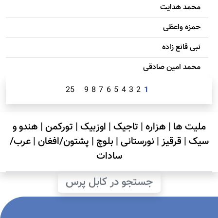
محمد هدایت
حمزه واعظی
نبی قانع زاده
محمد امين صادقی
25
9
8
7
6
5
4
3
2
1
ملیت ها
|
هزاره
|
تاجیک
|
اوزبیک
|
تورکمن
|
هندو و
سیک
|
قرقیز
|
نورستانی
|
بلوچ
|
پشتون/افغان
|
عرب/
سادات
جستجو در کابل پرس