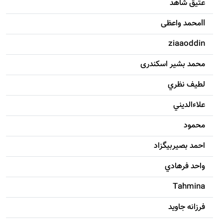
عتیق شاهد
llمحمد واعظی
ziaaoddin
محمد بشیر اسکندری
لطيف نظري
علاءالديني
محمود
احمد بصيربيگزاد
واحد فرهادي
Tahmina
فرزانه جاويد