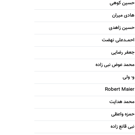
حسين کوهی
هادی ميران
حسين زاهدی
احمـــدعلی نهضت
جعفر رضایی
محمد عوض نبی زاده
و- ولی
Robert Maier
محمد هدایت
حمزه واعظی
نبی قانع زاده