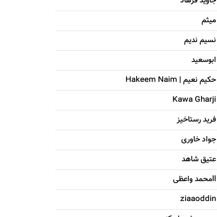
جاويد فرهاد
میثم
نسیم ندیم
ابوسعيد
حکيم نعيم | Hakeem Naim
Kawa Gharji
فرید رستاخیز
جواد خاوری
عتیق شاهد
llمحمد واعظی
ziaaoddin