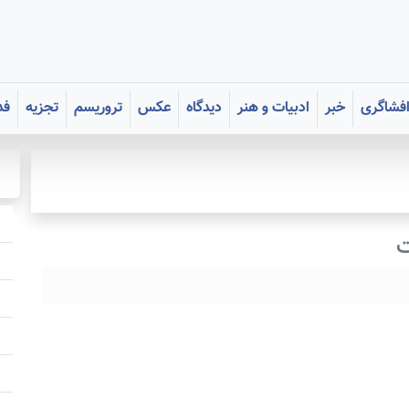
فشاگری
خبر
ادبیات و هنر
دیدگاه
عکس
تروریسم
تجزیه
فد
ت