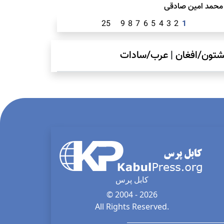
محمد امين صادقی
25
9
8
7
6
5
4
3
2
1
شتون/افغان
|
عرب/سادات
کابل پرس
© 2004 - 2026
All Rights Reserved.