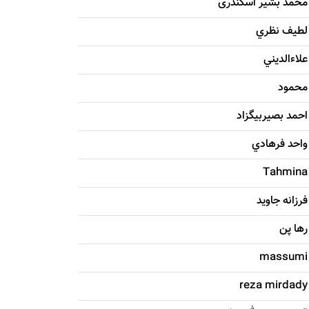
محمد بشیر اسکندری
لطيف نظري
علاءالديني
محمود
احمد بصيربيگزاد
واحد فرهادي
Tahmina
فرزانه جاويد
رها پن
massumi
reza mirdady