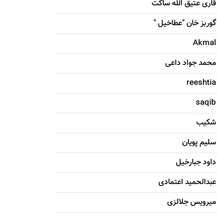
قاری عتیق الله ساکت
گوربز خان "عطاخیل "
Akmal
محمد جواد داعی
reeshtia
saqib
شکيب
سليم پویان
داود جبارخیل
عبدالحمید اعتمادی
میرویس جلالزی