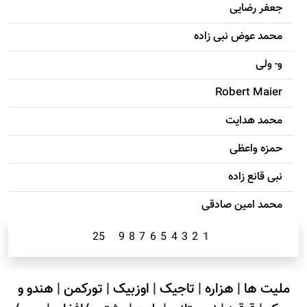
جعفر رضایی
محمد عوض نبی زاده
و- ولی
Robert Maier
محمد هدایت
حمزه واعظی
نبی قانع زاده
محمد امين صادقی
25
9
8
7
6
5
4
3
2
1
ملیت ها
|
هزاره
|
تاجیک
|
اوزبیک
|
تورکمن
|
هندو و