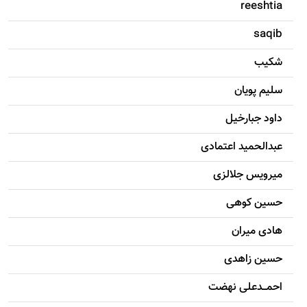
reeshtia
saqib
شکيب
سليم پویان
داود جبارخیل
عبدالحمید اعتمادی
میرویس جلالزی
حسين کوهی
هادی ميران
حسين زاهدی
احمـــدعلی نهضت