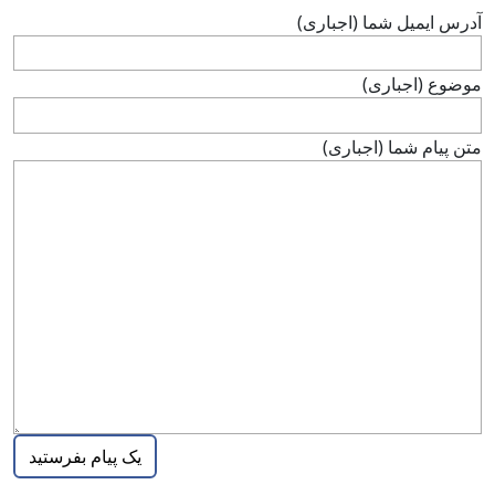
آدرس ايميل شما (اجباری)
موضوع (اجباری)
متن پيام شما (اجباری)