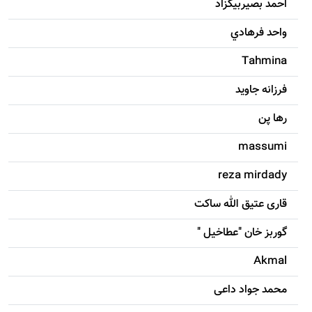
احمد بصيربيگزاد
واحد فرهادي
Tahmina
فرزانه جاويد
رها پن
massumi
reza mirdady
قاری عتیق الله ساکت
گوربز خان "عطاخیل "
Akmal
محمد جواد داعی