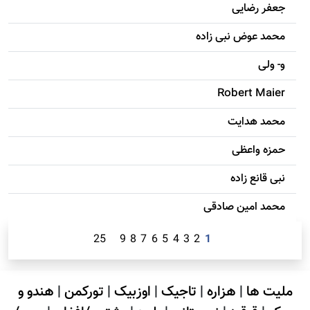
جعفر رضایی
محمد عوض نبی زاده
و- ولی
Robert Maier
محمد هدایت
حمزه واعظی
نبی قانع زاده
محمد امين صادقی
25
9
8
7
6
5
4
3
2
1
ملیت ها
|
هزاره
|
تاجیک
|
اوزبیک
|
تورکمن
|
هندو و