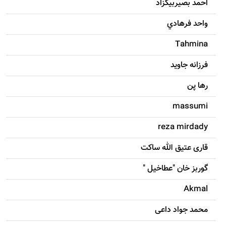
احمد بصيربيگزاد
واحد فرهادي
Tahmina
فرزانه جاويد
رها پن
massumi
reza mirdady
قاری عتیق الله ساکت
گوربز خان "عطاخیل "
Akmal
محمد جواد داعی