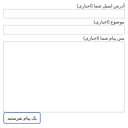
آدرس ايميل شما (اجباری)
موضوع (اجباری)
متن پيام شما (اجباری)