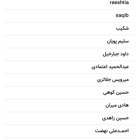
reeshtia
saqib
شکيب
سليم پویان
داود جبارخیل
عبدالحمید اعتمادی
میرویس جلالزی
حسين کوهی
هادی ميران
حسين زاهدی
احمـــدعلی نهضت