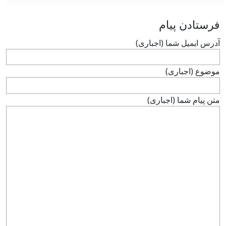
فرستادن پيام
آدرس ايميل شما (اجباری)
موضوع (اجباری)
متن پيام شما (اجباری)