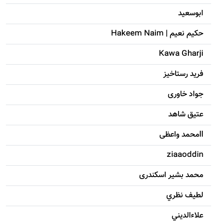
ابوسعيد
حکيم نعيم | Hakeem Naim
Kawa Gharji
فرید رستاخیز
جواد خاوری
عتیق شاهد
llمحمد واعظی
ziaaoddin
محمد بشیر اسکندری
لطيف نظري
علاءالديني