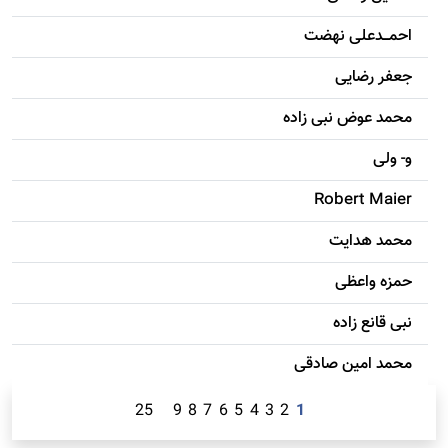
احمـــدعلی نهضت
جعفر رضایی
محمد عوض نبی زاده
و- ولی
Robert Maier
محمد هدایت
حمزه واعظی
نبی قانع زاده
محمد امين صادقی
25
9
8
7
6
5
4
3
2
1