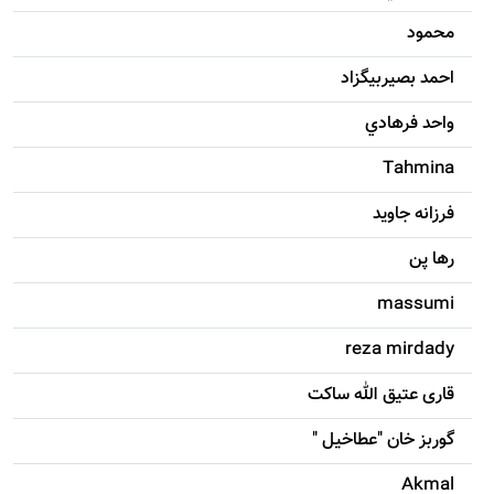
محمود
احمد بصيربيگزاد
واحد فرهادي
Tahmina
فرزانه جاويد
رها پن
massumi
reza mirdady
قاری عتیق الله ساکت
گوربز خان "عطاخیل "
Akmal