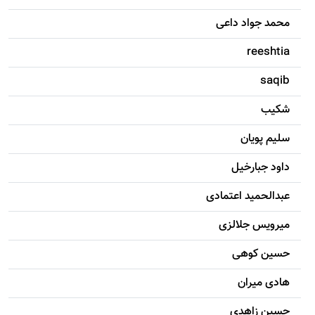
محمد جواد داعی
reeshtia
saqib
شکيب
سليم پویان
داود جبارخیل
عبدالحمید اعتمادی
میرویس جلالزی
حسين کوهی
هادی ميران
حسين زاهدی